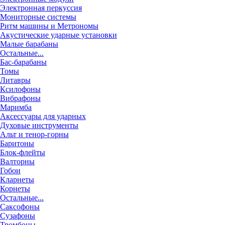
Электронная перкуссия
Мониторные системы
Ритм машины и Метрономы
Акустические ударные установки
Малые барабаны
Остальные...
Бас-барабаны
Томы
Литавры
Ксилофоны
Вибрафоны
Маримба
Аксессуары для ударных
Духовые инструменты
Альт и тенор-горны
Баритоны
Блок-флейты
Валторны
Гобои
Кларнеты
Корнеты
Остальные...
Саксофоны
Сузафоны
Тромбоны