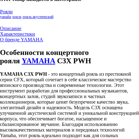
Рояли
yamaha
рояль
рояль акустический
Описание
Характеристики
О бренде YAMAHA
Особенности концертного
рояля
YAMAHA
C3X PWH
YAMAHA C3X PWH
- это концертный рояль из престижной
серии CFX, который сочетает в себе классическое мастерство
японского производства и современные технологии. Этот
инструмент разработан для профессиональных музыкантов,
концертных залов, студий звукозаписи и частных
коллекционеров, которые ценят безупречное качество звука,
элегантный дизайн и надежность. Модель C3X оснащена
улучшенной акустической системой и уникальной конструкцией
корпуса, что обеспечивает богатое, насыщенное и
сбалансированное звучание. Благодаря использованию
высококачественных материалов и передовых технологий
Yamaha, этот рояль идеально подходит как для сольных