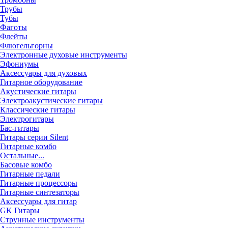
Трубы
Тубы
Фаготы
Флейты
Флюгельгорны
Электронные духовые инструменты
Эфониумы
Аксессуары для духовых
Гитарное оборудование
Акустические гитары
Электроакустические гитары
Классические гитары
Электрогитары
Бас-гитары
Гитары серии Silent
Гитарные комбо
Остальные...
Басовые комбо
Гитарные педали
Гитарные процессоры
Гитарные синтезаторы
Аксессуары для гитар
GK Гитары
Струнные инструменты