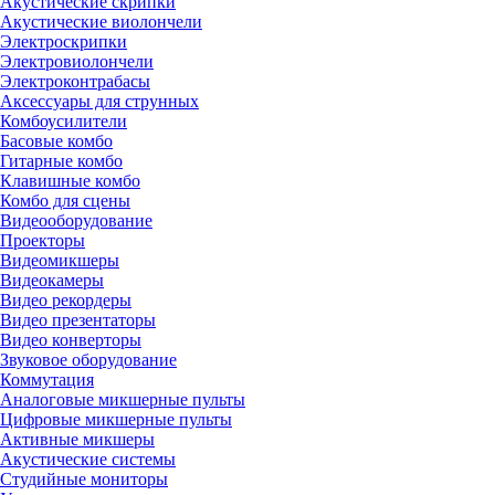
Акустические скрипки
Акустические виолончели
Электроскрипки
Электровиолончели
Электроконтрабасы
Аксессуары для струнных
Комбоусилители
Басовые комбо
Гитарные комбо
Клавишные комбо
Комбо для сцены
Видеооборудование
Проекторы
Видеомикшеры
Видеокамеры
Видео рекордеры
Видео презентаторы
Видео конверторы
Звуковое оборудование
Коммутация
Аналоговые микшерные пульты
Цифровые микшерные пульты
Активные микшеры
Акустические системы
Студийные мониторы