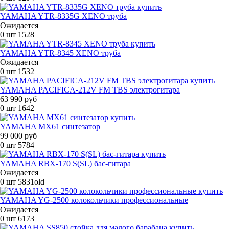
YAMAHA YTR-8335G XENO труба
Ожидается
0 шт
1528
YAMAHA YTR-8345 XENO труба
Ожидается
0 шт
1532
YAMAHA PACIFICA-212V FM TBS электрогитара
63 990 руб
0 шт
1642
YAMAHA MX61 синтезатор
99 000 руб
0 шт
5784
YAMAHA RBX-170 S(SL) бас-гитара
Ожидается
0 шт
5831old
YAMAHA YG-2500 колокольчики профессиональные
Ожидается
0 шт
6173