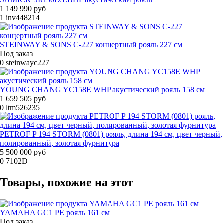
1 149 990 руб
1
inv448214
STEINWAY & SONS C-227 концертный рояль 227 см
Под заказ
0
steinwayc227
YOUNG CHANG YC158E WHP акустический рояль 158 см
1 659 505 руб
0
ltm526235
PETROF P 194 STORM (0801) рояль, длина 194 см, цвет черный,
полированный, золотая фурнитура
5 500 000 руб
0
7102D
Товары, похожие на этот
YAMAHA GC1 PE рояль 161 см
Под заказ