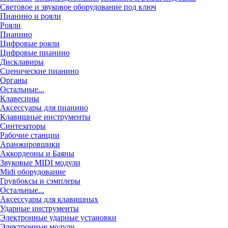
Световое и звуковое оборудование под ключ
Пианино и рояли
Рояли
Пианино
Цифровые рояли
Цифровые пианино
Дисклавиры
Сценические пианино
Органы
Остальные...
Клавесины
Аксессуары для пианино
Клавишные инструменты
Синтезаторы
Рабочие станции
Аранжировщики
Аккордеоны и Баяны
Звуковые MIDI модули
Midi оборудование
Грувбоксы и сэмплеры
Остальные...
Аксессуары для клавишных
Ударные инструменты
Электронные ударные установки
Электронные модули