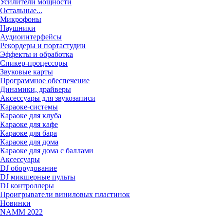
Усилители мощности
Остальные...
Микрофоны
Наушники
Аудиоинтерфейсы
Рекордеры и портастудии
Эффекты и обработка
Спикер-процессоры
Звуковые карты
Программное обеспечение
Динамики, драйверы
Аксессуары для звукозаписи
Караоке-системы
Караоке для клуба
Караоке для кафе
Караоке для бара
Караоке для дома
Караоке для дома с баллами
Аксессуары
DJ оборудование
DJ микшерные пульты
DJ контроллеры
Проигрыватели виниловых пластинок
Новинки
NAMM 2022