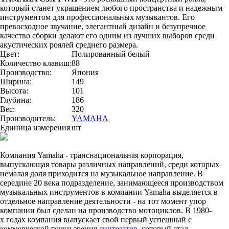
который станет украшением любого пространства и надежным
инструментом для профессиональных музыкантов. Его
превосходное звучание, элегантный дизайн и безупречное
качество сборки делают его одним из лучших выборов среди
акустических роялей среднего размера.
Цвет:
Полированный белый
Количество клавиш:
88
Производство:
Япония
Ширина:
149
Высота:
101
Глубина:
186
Вес:
320
Производитель:
YAMAHA
Единица измерения
шт
Компания Yamaha - транснациональная корпорация,
выпускающая товары различных направлений, среди которых
немалая доля приходится на музыкальное направление. В
середине 20 века подразделение, занимающееся производством
музыкальных инструментов в компании Yamaha выделяется в
отдельное направление деятельности - на тот момент упор
компании был сделан на производство мотоциклов. В 1980-
х годах компания выпускает свой первый успешный с
коммерческой точки зрения
синтезатор
, который стал