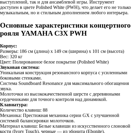
выступлений, так и для ансамблевой игры. Инструмент
доступен в цвете Polished White (PWH), что делает его не только
музыкальным, но и стильным дополнением любого интерьера.
Основные характеристики концертного
рояля YAMAHA C3X PWH
Корпус:
Размеры: 186 см (длина) x 149 см (ширина) x 101 см (высота)
Вес: 320 кг
Цвет: Полированное белое покрытие (Polished White)
Звуковая система:
Уникальная конструкция резонансного корпуса с усиленными
боковыми стенками.
Система Soundboard Resonance для максимального обогащения
звука.
Молоточки из высококачественной шерсти с деревянными
сердечниками для точного контроля над динамикой.
Клавиатура:
Количество клавиш: 88
Механика: Престижная механика серии GX с улучшенной
системой балансировки молоточков.
Материал клавиш: Белые клавиши из искусственного слоновой
кости (Ivory Touch), черные — из эбонита (Ebonite).