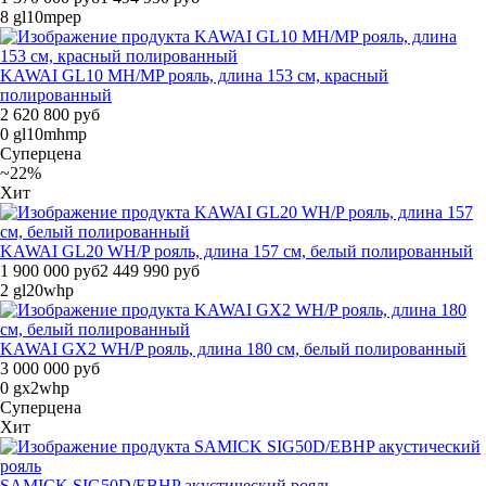
8
gl10mpep
KAWAI GL10 MH/MP рояль, длина 153 см, красный
полированный
2 620 800 руб
0
gl10mhmp
Суперцена
~22%
Хит
KAWAI GL20 WH/P рояль, длина 157 см, белый полированный
1 900 000 руб
2 449 990 руб
2
gl20whp
KAWAI GX2 WH/P рояль, длина 180 см, белый полированный
3 000 000 руб
0
gx2whp
Суперцена
Хит
SAMICK SIG50D/EBHP акустический рояль