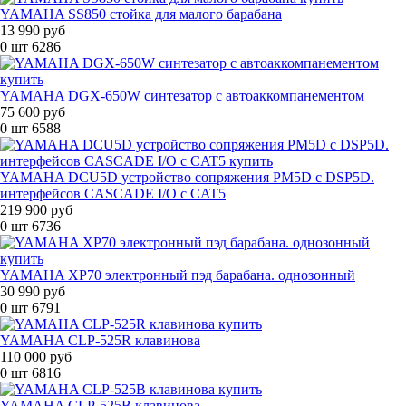
YAMAHA SS850 стойка для малого барабана
13 990 руб
0 шт
6286
YAMAHA DGX-650W синтезатор с автоаккомпанементом
75 600 руб
0 шт
6588
YAMAHA DCU5D устройство сопряжения PM5D с DSP5D.
интерфейсов CASCADE I/O с CAT5
219 900 руб
0 шт
6736
YAMAHA XP70 электронный пэд барабана. однозонный
30 990 руб
0 шт
6791
YAMAHA CLP-525R клавинова
110 000 руб
0 шт
6816
YAMAHA CLP-525B клавинова