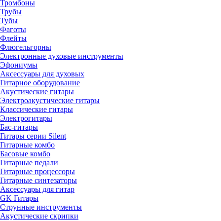
Тромбоны
Трубы
Тубы
Фаготы
Флейты
Флюгельгорны
Электронные духовые инструменты
Эфониумы
Аксессуары для духовых
Гитарное оборудование
Акустические гитары
Электроакустические гитары
Классические гитары
Электрогитары
Бас-гитары
Гитары серии Silent
Гитарные комбо
Басовые комбо
Гитарные педали
Гитарные процессоры
Гитарные синтезаторы
Аксессуары для гитар
GK Гитары
Струнные инструменты
Акустические скрипки