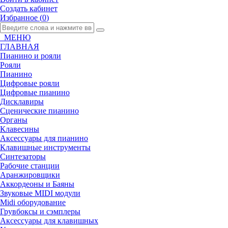
Создать кабинет
Избранное (
0
)
МЕНЮ
ГЛАВНАЯ
Пианино и рояли
Рояли
Пианино
Цифровые рояли
Цифровые пианино
Дисклавиры
Сценические пианино
Органы
Клавесины
Аксессуары для пианино
Клавишные инструменты
Синтезаторы
Рабочие станции
Аранжировщики
Аккордеоны и Баяны
Звуковые MIDI модули
Midi оборудование
Грувбоксы и сэмплеры
Аксессуары для клавишных