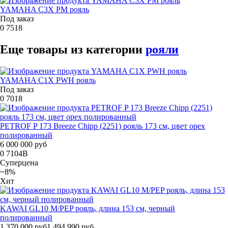
YAMAHA C3X PM рояль
Под заказ
0
7518
Еще товары из категории
рояли
YAMAHA C1X PWH рояль
Под заказ
0
7018
PETROF P 173 Breeze Сhipp (2251) рояль 173 см, цвет орех
полированный
6 000 000 руб
0
7104B
Суперцена
~8%
Хит
KAWAI GL10 M/PEP рояль, длина 153 см, черный
полированный
1 370 000 руб
1 494 990 руб