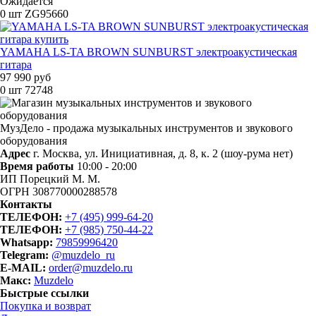
Ожидается
0 шт
ZG95660
YAMAHA LS-TA BROWN SUNBURST электроакустическая
гитара
97 990 руб
0 шт
72748
МузДело - продажа музыкальных инструментов и звукового
оборудования
Адрес
г. Москва, ул. Инициативная, д. 8, к. 2 (шоу-рума нет)
Время работы
10:00 - 20:00
ИП Порецкий М. М.
ОГРН 308770000288578
Контакты
ТЕЛЕФОН:
+7 (495) 999-64-20
ТЕЛЕФОН:
+7 (985) 750-44-22
Whatsapp:
79859996420
Telegram:
@muzdelo_ru
E-MAIL:
order@muzdelo.ru
Макс:
Muzdelo
Быстрые ссылки
Покупка и возврат