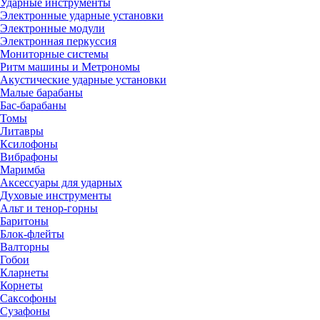
Ударные инструменты
Электронные ударные установки
Электронные модули
Электронная перкуссия
Мониторные системы
Ритм машины и Метрономы
Акустические ударные установки
Малые барабаны
Бас-барабаны
Томы
Литавры
Ксилофоны
Вибрафоны
Маримба
Аксессуары для ударных
Духовые инструменты
Альт и тенор-горны
Баритоны
Блок-флейты
Валторны
Гобои
Кларнеты
Корнеты
Саксофоны
Сузафоны