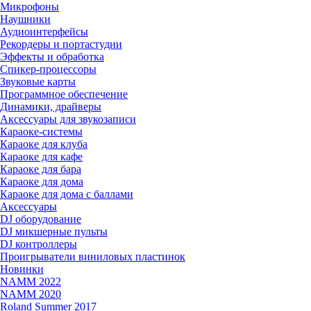
Микрофоны
Наушники
Аудиоинтерфейсы
Рекордеры и портастудии
Эффекты и обработка
Спикер-процессоры
Звуковые карты
Программное обеспечение
Динамики, драйверы
Аксессуары для звукозаписи
Караоке-системы
Караоке для клуба
Караоке для кафе
Караоке для бара
Караоке для дома
Караоке для дома с баллами
Аксессуары
DJ оборудование
DJ микшерные пульты
DJ контроллеры
Проигрыватели виниловых пластинок
Новинки
NAMM 2022
NAMM 2020
Roland Summer 2017