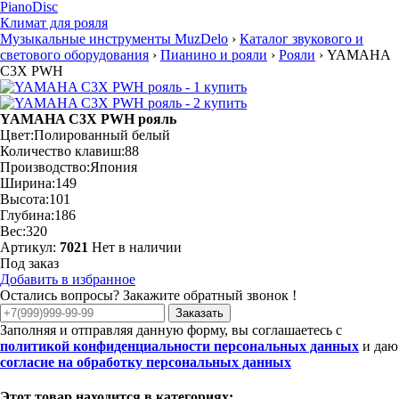
PianoDisc
Климат для рояля
Музыкальные инструменты MuzDelo
›
Каталог звукового и
светового оборудования
›
Пианино и рояли
›
Рояли
›
YAMAHA
C3X PWH
YAMAHA C3X PWH рояль
Цвет:
Полированный белый
Количество клавиш:
88
Производство:
Япония
Ширина:
149
Высота:
101
Глубина:
186
Вес:
320
Артикул:
7021
Нет в наличии
Под заказ
Добавить в избранное
Остались вопросы? Закажите обратный звонок !
Заказать
Заполняя и отправляя данную форму, вы соглашаетесь с
политикой конфиденциальности персональных данных
и даю
согласие на обработку персональных данных
Этот товар находится в категориях: