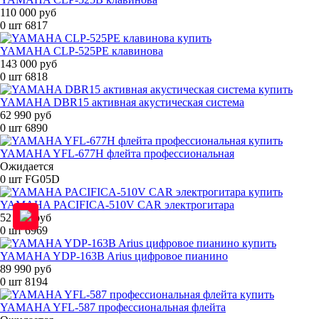
110 000 руб
0 шт
6817
YAMAHA CLP-525PE клавинова
143 000 руб
0 шт
6818
YAMAHA DBR15 активная акустическая система
62 990 руб
0 шт
6890
YAMAHA YFL-677H флейта профессиональная
Ожидается
0 шт
FG05D
YAMAHA PACIFICA-510V CAR электрогитара
52 490 руб
0 шт
6969
YAMAHA YDP-163B Arius цифровое пианино
89 990 руб
0 шт
8194
YAMAHA YFL-587 профессиональная флейта