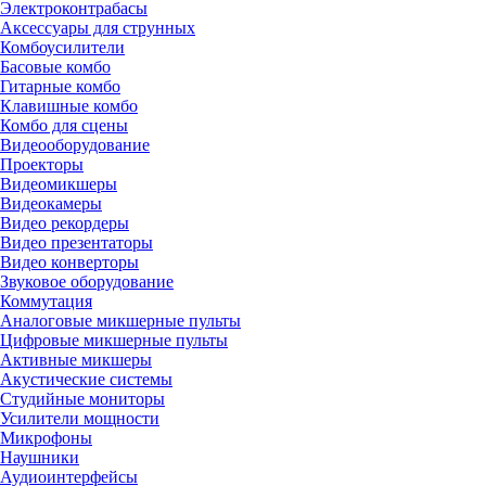
Электроконтрабасы
Аксессуары для струнных
Комбоусилители
Басовые комбо
Гитарные комбо
Клавишные комбо
Комбо для сцены
Видеооборудование
Проекторы
Видеомикшеры
Видеокамеры
Видео рекордеры
Видео презентаторы
Видео конверторы
Звуковое оборудование
Коммутация
Аналоговые микшерные пульты
Цифровые микшерные пульты
Активные микшеры
Акустические системы
Студийные мониторы
Усилители мощности
Микрофоны
Наушники
Аудиоинтерфейсы