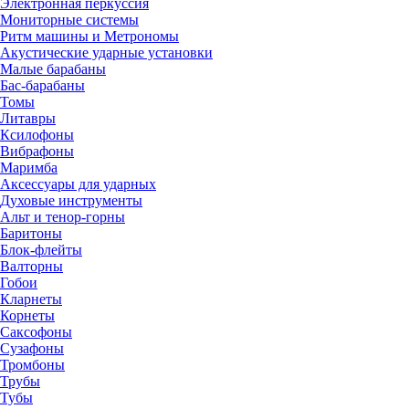
Электронная перкуссия
Мониторные системы
Ритм машины и Метрономы
Акустические ударные установки
Малые барабаны
Бас-барабаны
Томы
Литавры
Ксилофоны
Вибрафоны
Маримба
Аксессуары для ударных
Духовые инструменты
Альт и тенор-горны
Баритоны
Блок-флейты
Валторны
Гобои
Кларнеты
Корнеты
Саксофоны
Сузафоны
Тромбоны
Трубы
Тубы