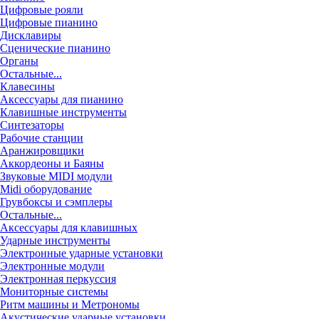
Цифровые рояли
Цифровые пианино
Дисклавиры
Сценические пианино
Органы
Остальные...
Клавесины
Аксессуары для пианино
Клавишные инструменты
Синтезаторы
Рабочие станции
Аранжировщики
Аккордеоны и Баяны
Звуковые MIDI модули
Midi оборудование
Грувбоксы и сэмплеры
Остальные...
Аксессуары для клавишных
Ударные инструменты
Электронные ударные установки
Электронные модули
Электронная перкуссия
Мониторные системы
Ритм машины и Метрономы
Акустические ударные установки