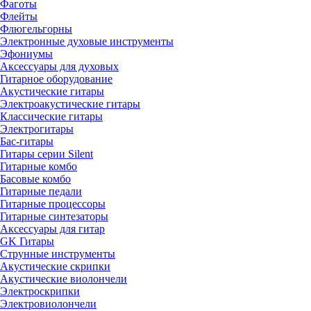
Фаготы
Флейты
Флюгельгорны
Электронные духовые инструменты
Эфониумы
Аксессуары для духовых
Гитарное оборудование
Акустические гитары
Электроакустические гитары
Классические гитары
Электрогитары
Бас-гитары
Гитары серии Silent
Гитарные комбо
Басовые комбо
Гитарные педали
Гитарные процессоры
Гитарные синтезаторы
Аксессуары для гитар
GK Гитары
Струнные инструменты
Акустические скрипки
Акустические виолончели
Электроскрипки
Электровиолончели