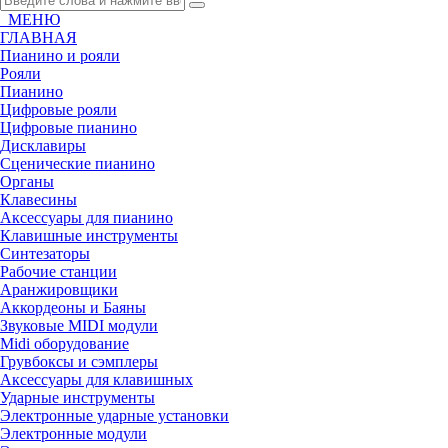
МЕНЮ
ГЛАВНАЯ
Пианино и рояли
Рояли
Пианино
Цифровые рояли
Цифровые пианино
Дисклавиры
Сценические пианино
Органы
Клавесины
Аксессуары для пианино
Клавишные инструменты
Синтезаторы
Рабочие станции
Аранжировщики
Аккордеоны и Баяны
Звуковые MIDI модули
Midi оборудование
Грувбоксы и сэмплеры
Аксессуары для клавишных
Ударные инструменты
Электронные ударные установки
Электронные модули