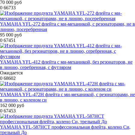
70 000 руб
0
66733
YAMAHA YFL-272 флейта с ми-механикой, с резонаторами, не в
линию, посеребренная
95 000 руб
0
67451
YAMAHA YFL-412 флейта с ми-механикой, без резонаторов, не
в линию, серебренная, с футляром
Ожидается
0
68602
YAMAHA YFL-472H флейта с ми-механикой, с резонаторами, не
в линию, с коленом си
162 000 руб
0
67453
YAMAHA YFL-587HCT профессиональная флейта, колено Си,
трельный До