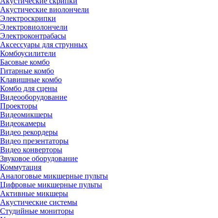
Акустические скрипки
Акустические виолончели
Электроскрипки
Электровиолончели
Электроконтрабасы
Аксессуары для струнных
Комбоусилители
Басовые комбо
Гитарные комбо
Клавишные комбо
Комбо для сцены
Видеооборудование
Проекторы
Видеомикшеры
Видеокамеры
Видео рекордеры
Видео презентаторы
Видео конверторы
Звуковое оборудование
Коммутация
Аналоговые микшерные пульты
Цифровые микшерные пульты
Активные микшеры
Акустические системы
Студийные мониторы