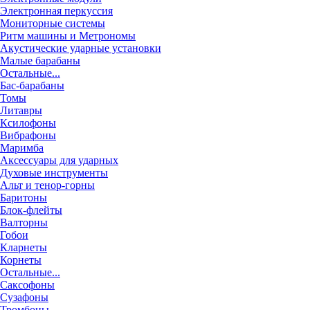
Электронная перкуссия
Мониторные системы
Ритм машины и Метрономы
Акустические ударные установки
Малые барабаны
Остальные...
Бас-барабаны
Томы
Литавры
Ксилофоны
Вибрафоны
Маримба
Аксессуары для ударных
Духовые инструменты
Альт и тенор-горны
Баритоны
Блок-флейты
Валторны
Гобои
Кларнеты
Корнеты
Остальные...
Саксофоны
Сузафоны
Тромбоны