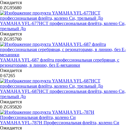
Ожидается
0
ZG95680
YAMAHA YFL-677HCT профессиональная флейта, колено Си,
трельный До
Ожидается
0
ZG95760
YAMAHA YFL-687 флейта профессиональная серебряная, с
резонаторами, в линию, без Е-механики
Ожидается
0
67265
YAMAHA YFL-687HCT профессиональная флейта, колено Си,
трельный До
Ожидается
0
ZG95820
YAMAHA YFL-787H Профессиональная флейта, колено Си
Ожидается