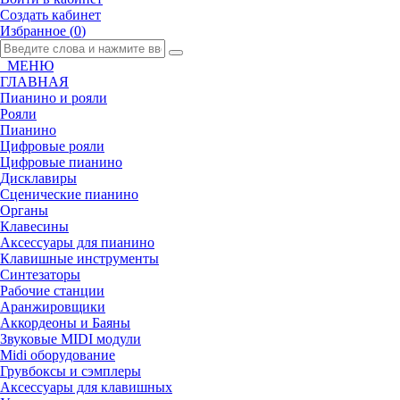
Создать кабинет
Избранное (
0
)
МЕНЮ
ГЛАВНАЯ
Пианино и рояли
Рояли
Пианино
Цифровые рояли
Цифровые пианино
Дисклавиры
Сценические пианино
Органы
Клавесины
Аксессуары для пианино
Клавишные инструменты
Синтезаторы
Рабочие станции
Аранжировщики
Аккордеоны и Баяны
Звуковые MIDI модули
Midi оборудование
Грувбоксы и сэмплеры
Аксессуары для клавишных