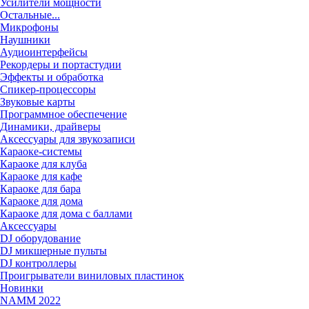
Усилители мощности
Остальные...
Микрофоны
Наушники
Аудиоинтерфейсы
Рекордеры и портастудии
Эффекты и обработка
Спикер-процессоры
Звуковые карты
Программное обеспечение
Динамики, драйверы
Аксессуары для звукозаписи
Караоке-системы
Караоке для клуба
Караоке для кафе
Караоке для бара
Караоке для дома
Караоке для дома с баллами
Аксессуары
DJ оборудование
DJ микшерные пульты
DJ контроллеры
Проигрыватели виниловых пластинок
Новинки
NAMM 2022