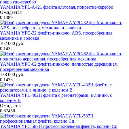
YAMAHA YFL-A421 флейта альтовая. покрытие-серебро
Ожидается
0
1389
YAMAHA YPC-32 флейта-пикколо. ABS. посеребренная
механика и головка
102 000 руб
0
1432
YAMAHA YPC-62 флейта-пикколо. полностью деревянная.
посеребренная механика
138 000 руб
0
1433
YAMAHA YFL-482H флейта с резонаторами, в линию, с
коленом B
Ожидается
0
67456
YAMAHA YFL-587H профессиональная флейта, колено Си