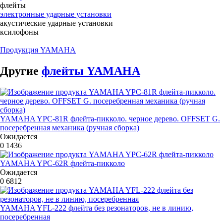
флейты
электронные ударные установки
акустические ударные установки
ксилофоны
Продукция YAMAHA
Другие
флейты YAMAHA
YAMAHA YPC-81R флейта-пикколо. черное дерево. OFFSET G.
посеребренная механика (ручная сборка)
Ожидается
0
1436
YAMAHA YPC-62R флейта-пикколо
Ожидается
0
6812
YAMAHA YFL-222 флейта без резонаторов, не в линию,
посеребренная