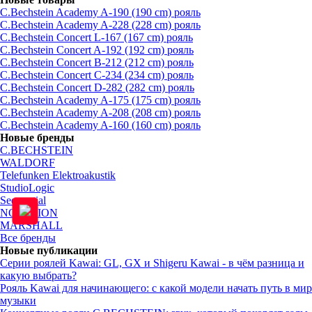
C.Bechstein Academy A-190 (190 cm) рояль
C.Bechstein Academy A-228 (228 cm) рояль
C.Bechstein Concert L-167 (167 cm) рояль
C.Bechstein Concert A-192 (192 cm) рояль
C.Bechstein Concert B-212 (212 cm) рояль
C.Bechstein Concert С-234 (234 cm) рояль
C.Bechstein Concert D-282 (282 cm) рояль
C.Bechstein Academy A-175 (175 cm) рояль
C.Bechstein Academy A-208 (208 cm) рояль
C.Bechstein Academy A-160 (160 cm) рояль
Новые бренды
C.BECHSTEIN
WALDORF
Telefunken Elektroakustik
StudioLogic
Sequential
NOVATION
MARSHALL
Все бренды
Новые публикации
Серии роялей Kawai: GL, GX и Shigeru Kawai - в чём разница и
какую выбрать?
Рояль Kawai для начинающего: с какой модели начать путь в мир
музыки