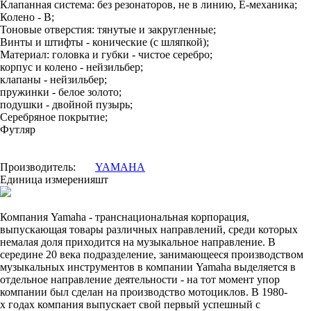
Клапанная система: без резонаторов, не в линию, E-механика;
Колено - В;
Тоновые отверстия: тянутые и закругленные;
Винты и штифты - конические (с шляпкой);
Материал: головка и губки - чистое серебро;
корпус и колено - нейзильбер;
клапаны - нейзильбер;
пружинки - белое золото;
подушки - двойной пузырь;
Серебряное покрытие;
Футляр
Производитель:
YAMAHA
Единица измерения
шт
Компания Yamaha - транснациональная корпорация,
выпускающая товары различных направлений, среди которых
немалая доля приходится на музыкальное направление. В
середине 20 века подразделение, занимающееся производством
музыкальных инструментов в компании Yamaha выделяется в
отдельное направление деятельности - на тот момент упор
компании был сделан на производство мотоциклов. В 1980-
х годах компания выпускает свой первый успешный с