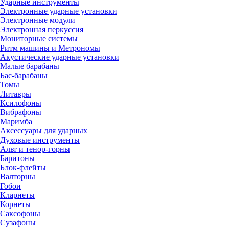
Ударные инструменты
Электронные ударные установки
Электронные модули
Электронная перкуссия
Мониторные системы
Ритм машины и Метрономы
Акустические ударные установки
Малые барабаны
Бас-барабаны
Томы
Литавры
Ксилофоны
Вибрафоны
Маримба
Аксессуары для ударных
Духовые инструменты
Альт и тенор-горны
Баритоны
Блок-флейты
Валторны
Гобои
Кларнеты
Корнеты
Саксофоны
Сузафоны