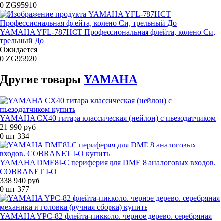
0
ZG95910
YAMAHA YFL-787HCT Профессиональная флейта, колено Си,
трельный До
Ожидается
0
ZG95920
Другие
товары
YAMAHA
YAMAHA CX40 гитара классическая (нейлон) с пьезодатчиком
21 990 руб
0 шт
334
YAMAHA DME8I-C периферия для DME 8 аналоговых входов.
COBRANET I-O
338 940 руб
0 шт
377
YAMAHA YPC-82 флейта-пикколо. черное дерево. серебряная