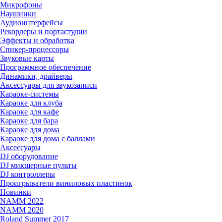
Микрофоны
Наушники
Аудиоинтерфейсы
Рекордеры и портастудии
Эффекты и обработка
Спикер-процессоры
Звуковые карты
Программное обеспечение
Динамики, драйверы
Аксессуары для звукозаписи
Караоке-системы
Караоке для клуба
Караоке для кафе
Караоке для бара
Караоке для дома
Караоке для дома с баллами
Аксессуары
DJ оборудование
DJ микшерные пульты
DJ контроллеры
Проигрыватели виниловых пластинок
Новинки
NAMM 2022
NAMM 2020
Roland Summer 2017