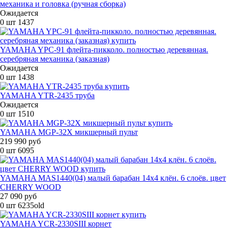
механика и головка (ручная сборка)
Ожидается
0 шт
1437
YAMAHA YPC-91 флейта-пикколо. полностью деревянная.
серебряная механика (заказная)
Ожидается
0 шт
1438
YAMAHA YTR-2435 труба
Ожидается
0 шт
1510
YAMAHA MGP-32X микшерный пульт
219 990 руб
0 шт
6095
YAMAHA MAS1440(04) малый барабан 14х4 клён. 6 слоёв. цвет
CHERRY WOOD
27 090 руб
0 шт
6235old
YAMAHA YCR-2330SIII корнет