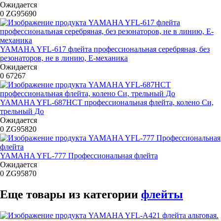
Ожидается
0
ZG95690
YAMAHA YFL-617 флейта профессиональная серебряная, без
резонаторов, не в линию, Е-механика
Ожидается
0
67267
YAMAHA YFL-687HCT профессиональная флейта, колено Си,
трельный До
Ожидается
0
ZG95820
YAMAHA YFL-777 Профессиональная флейта
Ожидается
0
ZG95870
Еще товары из категории
флейты