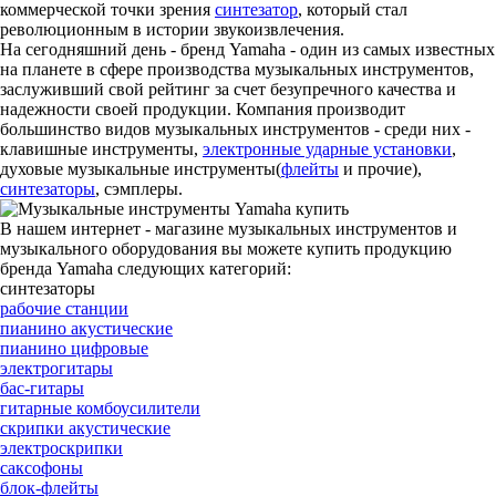
коммерческой точки зрения
синтезатор
, который стал
революционным в истории звукоизвлечения.
На сегодняшний день - бренд Yamaha - один из самых известных
на планете в сфере производства музыкальных инструментов,
заслуживший свой рейтинг за счет безупречного качества и
надежности своей продукции. Компания производит
большинство видов музыкальных инструментов - среди них -
клавишные инструменты,
электронные ударные установки
,
духовые музыкальные инструменты(
флейты
и прочие),
синтезаторы
, сэмплеры.
В нашем интернет - магазине музыкальных инструментов и
музыкального оборудования вы можете купить продукцию
бренда Yamaha следующих категорий:
синтезаторы
рабочие станции
пианино акустические
пианино цифровые
электрогитары
бас-гитары
гитарные комбоусилители
скрипки акустические
электроскрипки
саксофоны
блок-флейты