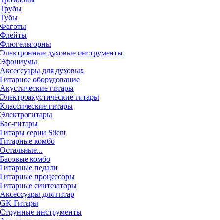
Трубы
Тубы
Фаготы
Флейты
Флюгельгорны
Электронные духовые инструменты
Эфониумы
Аксессуары для духовых
Гитарное оборудование
Акустические гитары
Электроакустические гитары
Классические гитары
Электрогитары
Бас-гитары
Гитары серии Silent
Гитарные комбо
Остальные...
Басовые комбо
Гитарные педали
Гитарные процессоры
Гитарные синтезаторы
Аксессуары для гитар
GK Гитары
Струнные инструменты