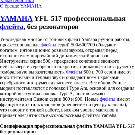
Характеристики
О бренде YAMAHA
YAMAHA
YFL-517 профессиональная
флейта
, без резонаторов
Унаследовав многое от топовых флейт Yamaha ручной работы,
профессиональные
флейты
серий 500/600/700 обладают
богатым, интонационно ровным звуком, открывая перед
исполнителем широчайший динамический диапазон.
Инструменты серии 500 - прекрасное сочетание звонкого
нейзильбера и серебряного покрытия, придающего инструменту
тембральную выразительность.
Флейты
600 и 700 серии имеют
восхитительный тёплый звук и обладают всеми красками
серебряного инструмента высшего класса. Все обновлённые
модели поставляются с головкой Type Am, основой для создания
которой выступила головка Type A, поставляемая с
инструментами Custom серии 800 и 900. Новые
флейты
имеют
французский стиль клапанов (крепление по центру клапана),
что говорит о тонкой работе, высоком уровне мастеров и
придаёт элегантность высококлассным флейтам Yamaha.
Спецификация профессиональная флейта YAMAHA YFL-517
без резонаторов: