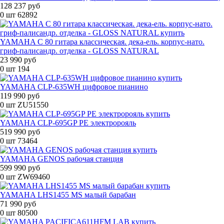
128 237 руб
0 шт
62892
YAMAHA C 80 гитара классическая. дека-ель. корпус-нато.
гриф-палисандр. отделка - GLOSS NATURAL
23 990 руб
0 шт
194
YAMAHA CLP-635WH цифровое пианино
119 990 руб
0 шт
ZU51550
YAMAHA CLP-695GP PE электророяль
519 990 руб
0 шт
73464
YAMAHA GENOS рабочая станция
599 990 руб
0 шт
ZW69460
YAMAHA LHS1455 MS малый барабан
71 990 руб
0 шт
80500