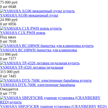
75 000 руб
0 шт
6948
YAMAHA AG06 микшерный пульт
24 990 руб
0 шт
6956
YAMAHA C1X PWH рояль
Под заказ
0 шт
7018
YAMAHA BC108WH банкетка для клавиновы
13 990 руб
0 шт
7377
YAMAHA TP-4326 литавра педальная
315 000 руб
0 шт
7445
YAMAHA DTX-760K электронные барабаны
Ожидается
0 шт
7770
YAMAHA SBP2F5CRR ударная установка (CRANBERRY RED)