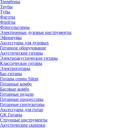
Тромбоны
Трубы
Тубы
Фаготы
Флейты
Флюгельгорны
Электронные духовые инструменты
Эфониумы
Аксессуары для духовых
Гитарное оборудование
Акустические гитары
Электроакустические гитары
Классические гитары
Электрогитары
Бас-гитары
Гитары серии Silent
Гитарные комбо
Басовые комбо
Гитарные педали
Гитарные процессоры
Гитарные синтезаторы
Аксессуары для гитар
GK Гитары
Струнные инструменты
Акустические скрипки