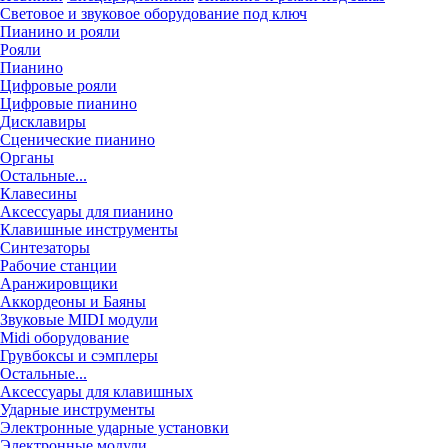
Световое и звуковое оборудование под ключ
Пианино и рояли
Рояли
Пианино
Цифровые рояли
Цифровые пианино
Дисклавиры
Сценические пианино
Органы
Остальные...
Клавесины
Аксессуары для пианино
Клавишные инструменты
Синтезаторы
Рабочие станции
Аранжировщики
Аккордеоны и Баяны
Звуковые MIDI модули
Midi оборудование
Грувбоксы и сэмплеры
Остальные...
Аксессуары для клавишных
Ударные инструменты
Электронные ударные установки
Электронные модули