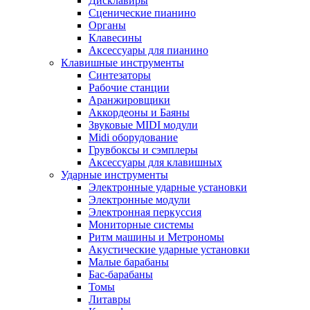
Дисклавиры
Сценические пианино
Органы
Клавесины
Аксессуары для пианино
Клавишные инструменты
Синтезаторы
Рабочие станции
Аранжировщики
Аккордеоны и Баяны
Звуковые MIDI модули
Midi оборудование
Грувбоксы и сэмплеры
Аксессуары для клавишных
Ударные инструменты
Электронные ударные установки
Электронные модули
Электронная перкуссия
Мониторные системы
Ритм машины и Метрономы
Акустические ударные установки
Малые барабаны
Бас-барабаны
Томы
Литавры