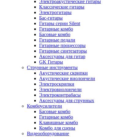
Электроакустические гитары
Классические гитары
Электрогитары
Бас-гитары
Гитары серии Silent
Гитарные комбо
Басовые комбо
Гитарные педали
Гитарные процессоры
Гитарные синтезаторы
Аксессуары для гитар
GK Гитары
Струнные инструменты
Акустические скрипки
Акустические виолончели
Электроскрипки
Электровиолончели
Электроконтрабасы
Аксессуары для струнных
Комбоусилители
Басовые комбо
Гитарные комбо
Клавишные комбо
Комбо для сцены
Видеооборудование