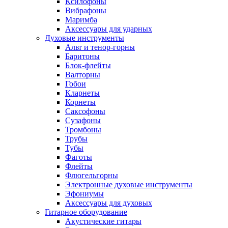
Ксилофоны
Вибрафоны
Маримба
Аксессуары для ударных
Духовые инструменты
Альт и тенор-горны
Баритоны
Блок-флейты
Валторны
Гобои
Кларнеты
Корнеты
Саксофоны
Сузафоны
Тромбоны
Трубы
Тубы
Фаготы
Флейты
Флюгельгорны
Электронные духовые инструменты
Эфониумы
Аксессуары для духовых
Гитарное оборудование
Акустические гитары