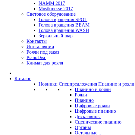
NAMM 2017
Musikmesse 2017
Световое оборудование
Голова вращения SPOT
Голова вращения BEAM
Голова вращения WASH
Зеркальный шар
Контакты
Инсталляции
Рояли под заказ
PianoDisc
Климат для рояля
Каталог
Новинки
Спецпредложения
Пианино и рояли 
Пианино и рояли
Рояли
Пианино
Цифровые рояли
Цифровые пианино
Дисклавиры
Сценические пианино
Органы
Остальные...