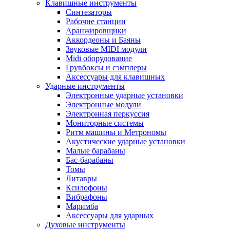
Клавишные инструменты
Синтезаторы
Рабочие станции
Аранжировщики
Аккордеоны и Баяны
Звуковые MIDI модули
Midi оборудование
Грувбоксы и сэмплеры
Аксессуары для клавишных
Ударные инструменты
Электронные ударные установки
Электронные модули
Электронная перкуссия
Мониторные системы
Ритм машины и Метрономы
Акустические ударные установки
Малые барабаны
Бас-барабаны
Томы
Литавры
Ксилофоны
Вибрафоны
Маримба
Аксессуары для ударных
Духовые инструменты