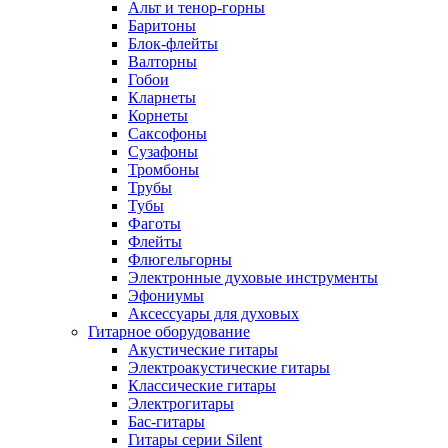
Альт и тенор-горны
Баритоны
Блок-флейты
Валторны
Гобои
Кларнеты
Корнеты
Саксофоны
Сузафоны
Тромбоны
Трубы
Тубы
Фаготы
Флейты
Флюгельгорны
Электронные духовые инструменты
Эфониумы
Аксессуары для духовых
Гитарное оборудование
Акустические гитары
Электроакустические гитары
Классические гитары
Электрогитары
Бас-гитары
Гитары серии Silent