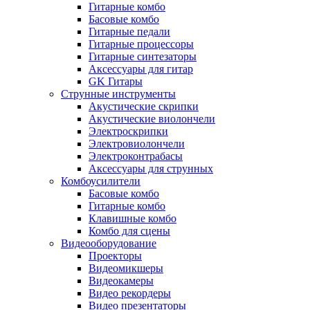
Гитарные комбо
Басовые комбо
Гитарные педали
Гитарные процессоры
Гитарные синтезаторы
Аксессуары для гитар
GK Гитары
Струнные инструменты
Акустические скрипки
Акустические виолончели
Электроскрипки
Электровиолончели
Электроконтрабасы
Аксессуары для струнных
Комбоусилители
Басовые комбо
Гитарные комбо
Клавишные комбо
Комбо для сцены
Видеооборудование
Проекторы
Видеомикшеры
Видеокамеры
Видео рекордеры
Видео презентаторы