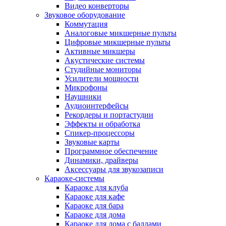
Видео конверторы
Звуковое оборудование
Коммутация
Аналоговые микшерные пульты
Цифровые микшерные пульты
Активные микшеры
Акустические системы
Студийные мониторы
Усилители мощности
Микрофоны
Наушники
Аудиоинтерфейсы
Рекордеры и портастудии
Эффекты и обработка
Спикер-процессоры
Звуковые карты
Программное обеспечение
Динамики, драйверы
Аксессуары для звукозаписи
Караоке-системы
Караоке для клуба
Караоке для кафе
Караоке для бара
Караоке для дома
Караоке для дома с баллами