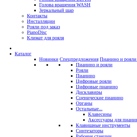
Голова вращения WASH
Зеркальный шар
Контакты
Инсталляции
Рояли под заказ
PianoDisc
Климат для рояля
Каталог
Новинки
Спецпредложения
Пианино и рояли 
Пианино и рояли
Рояли
Пианино
Цифровые рояли
Цифровые пианино
Дисклавиры
Сценические пианино
Органы
Остальные...
Клавесины
Аксессуары для пиани
Клавишные инструменты
Синтезаторы
Рабочие станции