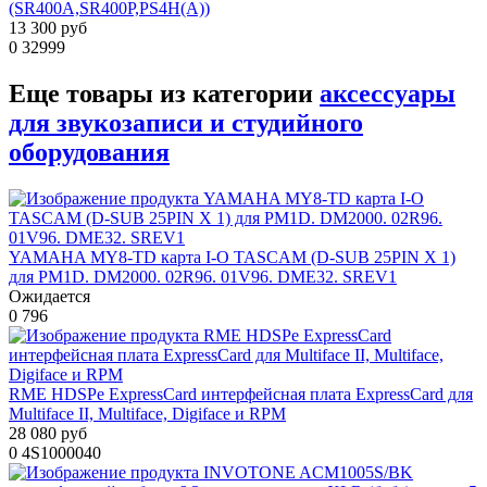
(SR400A,SR400P,PS4H(A))
13 300 руб
0
32999
Еще товары из категории
аксессуары
для звукозаписи и студийного
оборудования
YAMAHA MY8-TD карта I-O TASCAM (D-SUB 25PIN X 1)
для PM1D. DM2000. 02R96. 01V96. DME32. SREV1
Ожидается
0
796
RME HDSPe ExpressCard интерфейсная плата ExpressCard для
Multiface II, Multiface, Digiface и RPM
28 080 руб
0
4S1000040