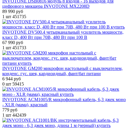
INVOTONE DSB0816 модуль 8 входов - 16 выходов для
цифрового микшера INVOTONE MX2208D
89 990 руб
1 шт
451735
INVOTONE DV500.4 четырканальный усилитель мощности,
класс D, 400 Вт при 70В, 480 Вт при 100 В
67 990 руб
1 шт
451733
INVOTONE GM200 микрофон настольный с выключателем,
конденс. гус. шея, кардиоидный, фант/бат питани
6 944 руб
0 шт
59415
INVOTONE ACM1005/R микрофонный кабель, 6,3 джек моно
- XLR (мама), красный
779 руб
1 шт
442439