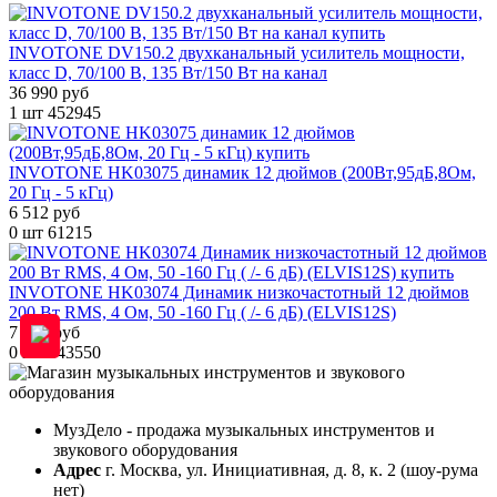
INVOTONE DV150.2 двухканальный усилитель мощности,
класс D, 70/100 В, 135 Вт/150 Вт на канал
36 990 руб
1 шт
452945
INVOTONE HK03075 динамик 12 дюймов (200Вт,95дБ,8Ом,
20 Гц - 5 кГц)
6 512 руб
0 шт
61215
INVOTONE HK03074 Динамик низкочастотный 12 дюймов
200 Вт RMS, 4 Ом, 50 -160 Гц ( /- 6 дБ) (ELVIS12S)
7 448 руб
0 шт
443550
МузДело - продажа музыкальных инструментов и
звукового оборудования
Адрес
г. Москва, ул. Инициативная, д. 8, к. 2 (шоу-рума
нет)