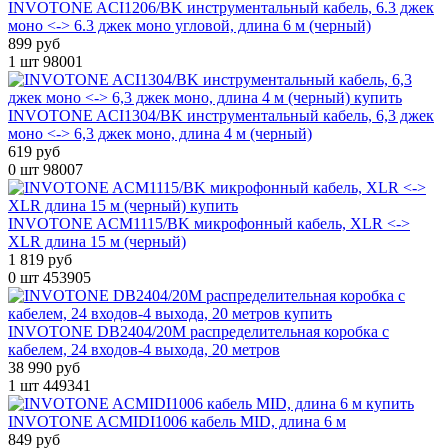
INVOTONE ACI1206/BK инструментальный кабель, 6.3 джек
моно <-> 6.3 джек моно угловой, длина 6 м (черный)
899 руб
1 шт
98001
INVOTONE ACI1304/BK инструментальный кабель, 6,3 джек
моно <-> 6,3 джек моно, длина 4 м (черный)
619 руб
0 шт
98007
INVOTONE ACM1115/BK микрофонный кабель, XLR <->
XLR длина 15 м (черный)
1 819 руб
0 шт
453905
INVOTONE DB2404/20M распределительная коробка с
кабелем, 24 входов-4 выхода, 20 метров
38 990 руб
1 шт
449341
INVOTONE ACMIDI1006 кабель MID, длина 6 м
849 руб