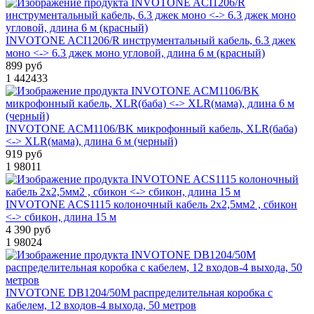
INVOTONE ACI1206/R инструментальный кабель, 6.3 джек
моно <-> 6.3 джек моно угловой, длина 6 м (красный)
899 руб
1
442433
INVOTONE ACM1106/BK микрофонный кабель, XLR(баба)
<-> XLR(мама), длина 6 м (черный)
919 руб
1
98011
INVOTONE ACS1115 колоночный кабель 2х2,5мм2 , сбикон
<-> сбикон, длина 15 м
4 390 руб
1
98024
INVOTONE DB1204/50M распределительная коробка с
кабелем, 12 входов-4 выхода, 50 метров