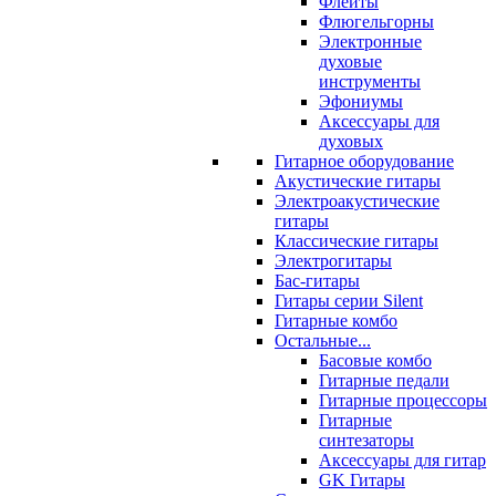
Флейты
Флюгельгорны
Электронные
духовые
инструменты
Эфониумы
Аксессуары для
духовых
Гитарное оборудование
Акустические гитары
Электроакустические
гитары
Классические гитары
Электрогитары
Бас-гитары
Гитары серии Silent
Гитарные комбо
Остальные...
Басовые комбо
Гитарные педали
Гитарные процессоры
Гитарные
синтезаторы
Аксессуары для гитар
GK Гитары