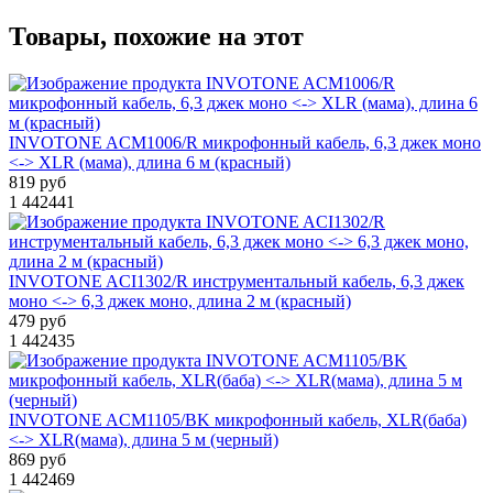
Товары, похожие на этот
INVOTONE ACM1006/R микрофонный кабель, 6,3 джек моно
<-> XLR (мама), длина 6 м (красный)
819 руб
1
442441
INVOTONE ACI1302/R инструментальный кабель, 6,3 джек
моно <-> 6,3 джек моно, длина 2 м (красный)
479 руб
1
442435
INVOTONE ACM1105/BK микрофонный кабель, XLR(баба)
<-> XLR(мама), длина 5 м (черный)
869 руб
1
442469