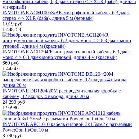
INVOTONE ACM1005S/BK микрофонный кабель, 6,3 джек
стерео <-> XLR (баба), длина 5 м (черный)
1 019 руб
1
448153
INVOTONE ACI1204/R инструментальный кабель, 6.3 джек
моно <-> 6.3 джек моно угловой, длина 4 м (красный)
669 руб
1
442431
INVOTONE DB1204/20M распределительная коробка с
кабелем, 12 входов-4 выхода, длина 20 м
24 290 руб
1
95986
INVOTONE APC1010 кабель силовой 3х1.5мм2 с разъемами
PowerCon In/Out 10 м
3 790 руб