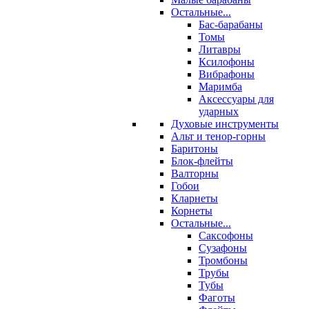
Остальные...
Бас-барабаны
Томы
Литавры
Ксилофоны
Вибрафоны
Маримба
Аксессуары для
ударных
Духовые инструменты
Альт и тенор-горны
Баритоны
Блок-флейты
Валторны
Гобои
Кларнеты
Корнеты
Остальные...
Саксофоны
Сузафоны
Тромбоны
Трубы
Тубы
Фаготы