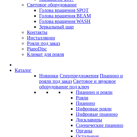
Световое оборудование
Голова вращения SPOT
Голова вращения BEAM
Голова вращения WASH
Зеркальный шар
Контакты
Инсталляции
Рояли под заказ
PianoDisc
Климат для рояля
Каталог
Новинки
Спецпредложения
Пианино и
рояли под заказ
Световое и звуковое
оборудование под ключ
Пианино и рояли
Рояли
Пианино
Цифровые рояли
Цифровые пианино
Дисклавиры
Сценические пианино
Органы
Остальные...