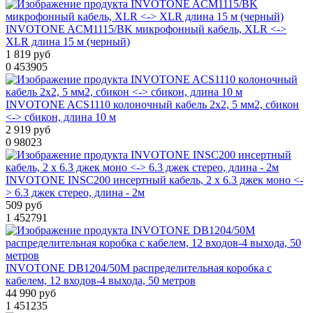
INVOTONE ACM1115/BK микрофонный кабель, XLR <->
XLR длина 15 м (черный)
1 819 руб
0
453905
INVOTONE ACS1110 колоночный кабель 2х2, 5 мм2, сбикон
<-> сбикон, длина 10 м
2 919 руб
0
98023
INVOTONE INSC200 инсертный кабель, 2 х 6.3 джек моно <-
> 6.3 джек стерео, длина - 2м
509 руб
1
452791
INVOTONE DB1204/50M распределительная коробка с
кабелем, 12 входов-4 выхода, 50 метров
44 990 руб
1
451235