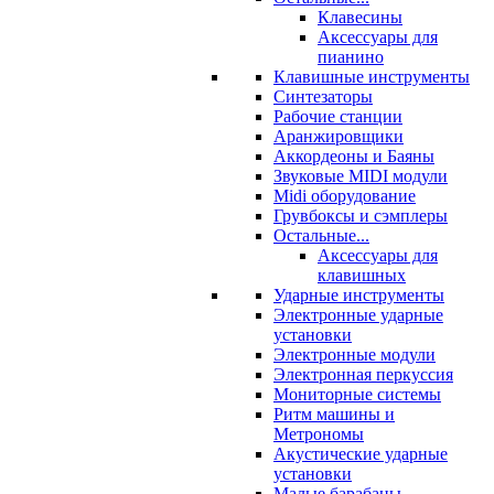
Клавесины
Аксессуары для
пианино
Клавишные инструменты
Синтезаторы
Рабочие станции
Аранжировщики
Аккордеоны и Баяны
Звуковые MIDI модули
Midi оборудование
Грувбоксы и сэмплеры
Остальные...
Аксессуары для
клавишных
Ударные инструменты
Электронные ударные
установки
Электронные модули
Электронная перкуссия
Мониторные системы
Ритм машины и
Метрономы
Акустические ударные
установки
Малые барабаны