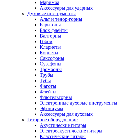
Маримба
Аксессуары для ударных
Духовые инструменты
Альт и тенор-горны
Баритоны
Блок-флейты
Валторны
Гобои
Кларнеты
Корнеты
Саксофоны
Сузафоны
Тромбоны
Трубы
Тубы
Фаготы
Флейты
Флюгельгорны
Электронные духовые инструменты
Эфониумы
Аксессуары для духовых
Гитарное оборудование
Акустические гитары
Электроакустические гитары
Классические гитары