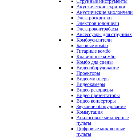
Струнные инструменты
Акустические скрипки
Акустические виолончели
Электроскрипки
Электровиолончели
Электроконтрабасы
Аксессуары для струнных
Комбоусилители
Басовые комбо
Гитарные комбо
Клавишные комбо
Комбо для сцены
Видеооборудование
Проекторы
Видеомикшеры
Видеокамеры
Видео рекордеры
Видео презентаторы
Видео конверторы
Звуковое оборудование
Коммутация
Аналоговые микшерные
пульты
Цифровые микшерные
пульты