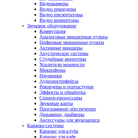
Видеокамеры
Видео рекордеры
Видео презентаторы
Видео конверторы
Звуковое оборудование
Коммутация
Аналоговые микшерные пульты
Цифровые микшерные пульты
Активные микшеры
Акустические системы
Студийные мониторы
Усилители мощности
Микрофоны
Наушники
Аудиоинтерфейсы
Рекордеры и портастудии
Эффекты и обработка
Спикер-процессоры
Звуковые карты
Программное обеспечение
Динамики, драйверы
Аксессуары для звукозаписи
Караоке-системы
Караоке для клуба
Караоке для кафе