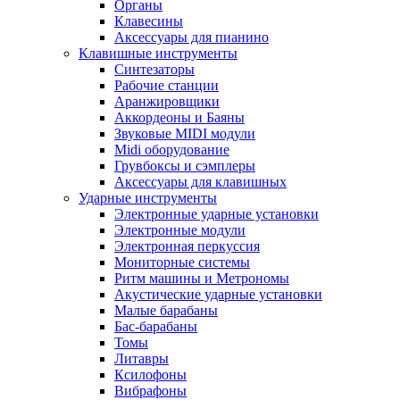
Органы
Клавесины
Аксессуары для пианино
Клавишные инструменты
Синтезаторы
Рабочие станции
Аранжировщики
Аккордеоны и Баяны
Звуковые MIDI модули
Midi оборудование
Грувбоксы и сэмплеры
Аксессуары для клавишных
Ударные инструменты
Электронные ударные установки
Электронные модули
Электронная перкуссия
Мониторные системы
Ритм машины и Метрономы
Акустические ударные установки
Малые барабаны
Бас-барабаны
Томы
Литавры
Ксилофоны
Вибрафоны