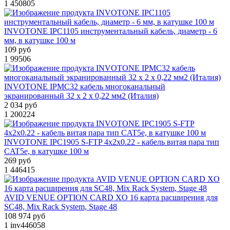
1
450805
INVOTONE IPC1105 инструментальный кабель, диаметр - 6
мм, в катушке 100 м
109 руб
1
99506
INVOTONE IPMC32 кабель многоканальный
экранированный 32 х 2 х 0,22 мм2 (Италия)
2 034 руб
1
200224
INVOTONE IPC1905 S-FTP 4x2x0.22 - кабель витая пара тип
CAT5e, в катушке 100 м
269 руб
1
446415
AVID VENUE OPTION CARD XO 16 карта расширения для
SC48, Mix Rack System, Stage 48
108 974 руб
1
inv446058