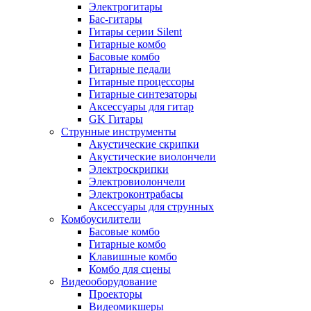
Электрогитары
Бас-гитары
Гитары серии Silent
Гитарные комбо
Басовые комбо
Гитарные педали
Гитарные процессоры
Гитарные синтезаторы
Аксессуары для гитар
GK Гитары
Струнные инструменты
Акустические скрипки
Акустические виолончели
Электроскрипки
Электровиолончели
Электроконтрабасы
Аксессуары для струнных
Комбоусилители
Басовые комбо
Гитарные комбо
Клавишные комбо
Комбо для сцены
Видеооборудование
Проекторы
Видеомикшеры