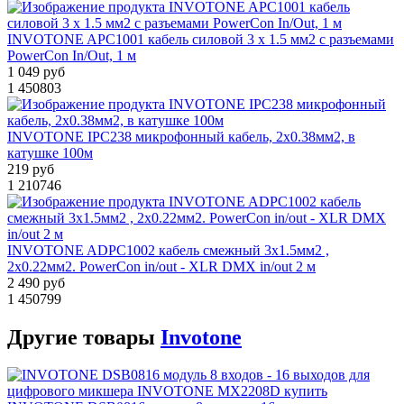
INVOTONE APC1001 кабель силовой 3 х 1.5 мм2 с разъемами
PowerCon In/Out, 1 м
1 049 руб
1
450803
INVOTONE IPC238 микрофонный кабель, 2x0.38мм2, в
катушке 100м
219 руб
1
210746
INVOTONE ADPC1002 кабель смежный 3х1.5мм2 ,
2х0.22мм2. PowerCon in/out - XLR DMX in/out 2 м
2 490 руб
1
450799
Другие
товары
Invotone