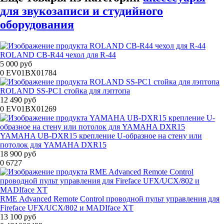
для звукозаписи и студийного
оборудования
ROLAND CB-R44 чехол для R-44
5 000 руб
0
EV01BX01784
ROLAND SS-PC1 стойка для лэптопа
12 490 руб
0
EV01BX01269
YAMAHA UB-DXR15 крепление U-образное на стену или
потолок для YAMAHA DXR15
18 900 руб
0
6727
RME Advanced Remote Control проводной пульт управления для
Fireface UFX/UCX/802 и MADIface XT
13 100 руб