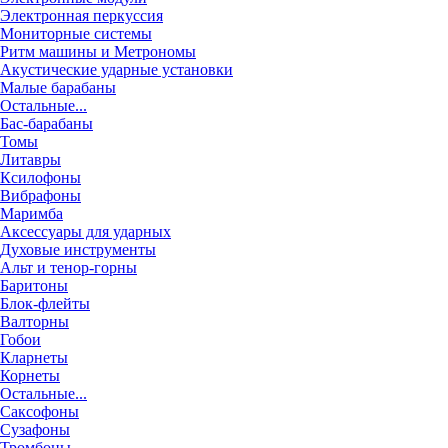
Электронная перкуссия
Мониторные системы
Ритм машины и Метрономы
Акустические ударные установки
Малые барабаны
Остальные...
Бас-барабаны
Томы
Литавры
Ксилофоны
Вибрафоны
Маримба
Аксессуары для ударных
Духовые инструменты
Альт и тенор-горны
Баритоны
Блок-флейты
Валторны
Гобои
Кларнеты
Корнеты
Остальные...
Саксофоны
Сузафоны
Тромбоны