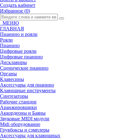
Создать кабинет
Избранное (
0
)
МЕНЮ
ГЛАВНАЯ
Пианино и рояли
Рояли
Пианино
Цифровые рояли
Цифровые пианино
Дисклавиры
Сценические пианино
Органы
Клавесины
Аксессуары для пианино
Клавишные инструменты
Синтезаторы
Рабочие станции
Аранжировщики
Аккордеоны и Баяны
Звуковые MIDI модули
Midi оборудование
Грувбоксы и сэмплеры
Аксессуары для клавишных