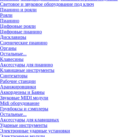
Световое и звуковое оборудование под ключ
Пианино и рояли
Рояли
Пианино
Цифровые рояли
Цифровые пианино
Дисклавиры
Сценические пианино
Органы
Остальные...
Клавесины
Аксессуары для пианино
Клавишные инструменты
Синтезаторы
Рабочие станции
Аранжировщики
Аккордеоны и Баяны
Звуковые MIDI модули
Midi оборудование
Грувбоксы и сэмплеры
Остальные...
Аксессуары для клавишных
Ударные инструменты
Электронные ударные установки
Электронные модули