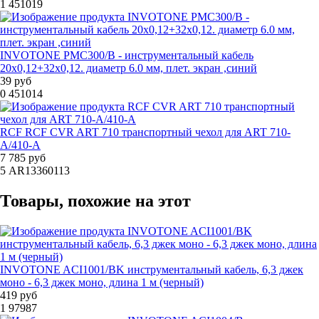
1
451019
INVOTONE PMC300/B - инструментальный кабель
20х0,12+32х0,12. диаметр 6.0 мм, плет. экран ,синий
39 руб
0
451014
RCF RCF CVR ART 710 транспортный чехол для ART 710-
A/410-A
7 785 руб
5
AR13360113
Товары, похожие на этот
INVOTONE ACI1001/BK инструментальный кабель, 6,3 джек
моно - 6,3 джек моно, длина 1 м (черный)
419 руб
1
97987