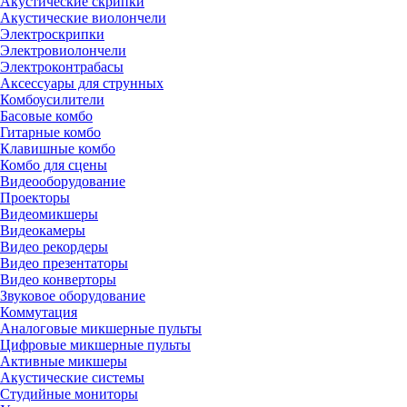
Акустические скрипки
Акустические виолончели
Электроскрипки
Электровиолончели
Электроконтрабасы
Аксессуары для струнных
Комбоусилители
Басовые комбо
Гитарные комбо
Клавишные комбо
Комбо для сцены
Видеооборудование
Проекторы
Видеомикшеры
Видеокамеры
Видео рекордеры
Видео презентаторы
Видео конверторы
Звуковое оборудование
Коммутация
Аналоговые микшерные пульты
Цифровые микшерные пульты
Активные микшеры
Акустические системы
Студийные мониторы