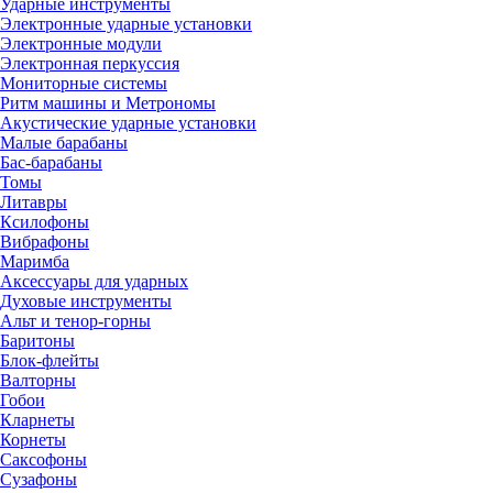
Ударные инструменты
Электронные ударные установки
Электронные модули
Электронная перкуссия
Мониторные системы
Ритм машины и Метрономы
Акустические ударные установки
Малые барабаны
Бас-барабаны
Томы
Литавры
Ксилофоны
Вибрафоны
Маримба
Аксессуары для ударных
Духовые инструменты
Альт и тенор-горны
Баритоны
Блок-флейты
Валторны
Гобои
Кларнеты
Корнеты
Саксофоны
Сузафоны