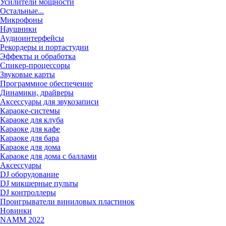
Усилители мощности
Остальные...
Микрофоны
Наушники
Аудиоинтерфейсы
Рекордеры и портастудии
Эффекты и обработка
Спикер-процессоры
Звуковые карты
Программное обеспечение
Динамики, драйверы
Аксессуары для звукозаписи
Караоке-системы
Караоке для клуба
Караоке для кафе
Караоке для бара
Караоке для дома
Караоке для дома с баллами
Аксессуары
DJ оборудование
DJ микшерные пульты
DJ контроллеры
Проигрыватели виниловых пластинок
Новинки
NAMM 2022