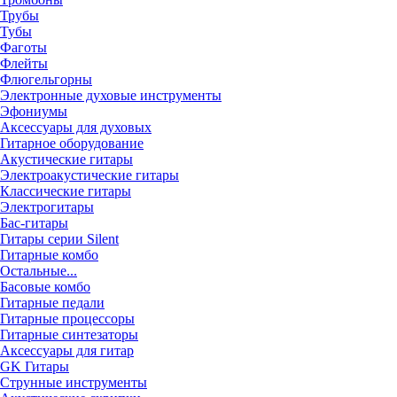
Трубы
Тубы
Фаготы
Флейты
Флюгельгорны
Электронные духовые инструменты
Эфониумы
Аксессуары для духовых
Гитарное оборудование
Акустические гитары
Электроакустические гитары
Классические гитары
Электрогитары
Бас-гитары
Гитары серии Silent
Гитарные комбо
Остальные...
Басовые комбо
Гитарные педали
Гитарные процессоры
Гитарные синтезаторы
Аксессуары для гитар
GK Гитары
Струнные инструменты