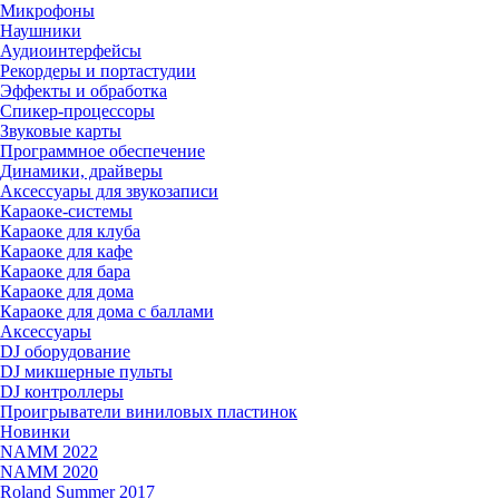
Микрофоны
Наушники
Аудиоинтерфейсы
Рекордеры и портастудии
Эффекты и обработка
Спикер-процессоры
Звуковые карты
Программное обеспечение
Динамики, драйверы
Аксессуары для звукозаписи
Караоке-системы
Караоке для клуба
Караоке для кафе
Караоке для бара
Караоке для дома
Караоке для дома с баллами
Аксессуары
DJ оборудование
DJ микшерные пульты
DJ контроллеры
Проигрыватели виниловых пластинок
Новинки
NAMM 2022
NAMM 2020
Roland Summer 2017