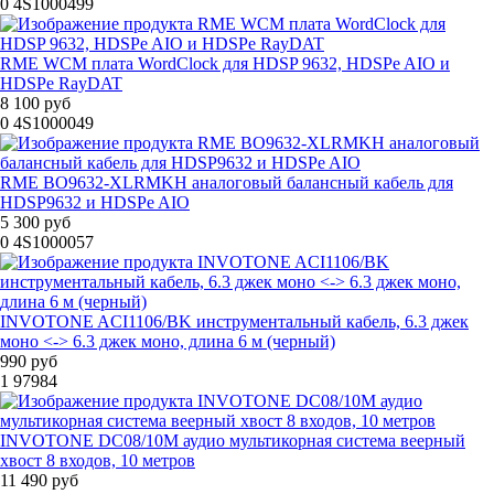
0
4S1000499
RME WCM плата WordClock для HDSP 9632, HDSPe AIO и
HDSPe RayDAT
8 100 руб
0
4S1000049
RME BO9632-XLRMKH аналоговый балансный кабель для
HDSP9632 и HDSPe AIO
5 300 руб
0
4S1000057
INVOTONE ACI1106/BK инструментальный кабель, 6.3 джек
моно <-> 6.3 джек моно, длина 6 м (черный)
990 руб
1
97984
INVOTONE DC08/10M аудио мультикорная система веерный
хвост 8 входов, 10 метров
11 490 руб