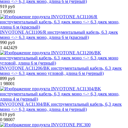
моно <-> 6,3 джек моно, длина 6 м (черный)
919 руб
1
95993
INVOTONE ACI1106/R инструментальный кабель, 6.3 джек
моно <-> 6.3 джек моно, длина 6 м (красный)
990 руб
1
442429
INVOTONE ACI1206/BK инструментальный кабель, 6.3 джек
моно <-> 6.3 джек моно угловой, длина 6 м (черный)
899 руб
1
98001
INVOTONE ACI1304/BK инструментальный кабель, 6,3 джек
моно <-> 6,3 джек моно, длина 4 м (черный)
619 руб
0
98007