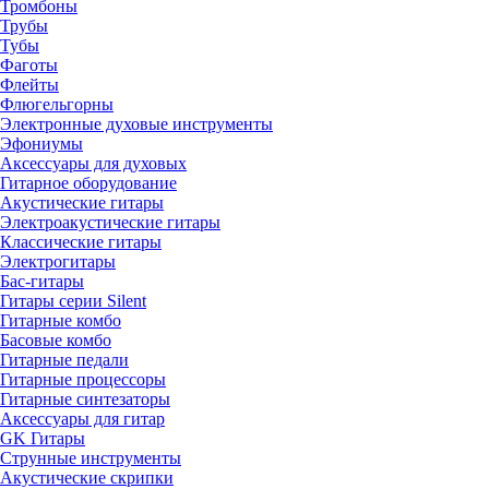
Тромбоны
Трубы
Тубы
Фаготы
Флейты
Флюгельгорны
Электронные духовые инструменты
Эфониумы
Аксессуары для духовых
Гитарное оборудование
Акустические гитары
Электроакустические гитары
Классические гитары
Электрогитары
Бас-гитары
Гитары серии Silent
Гитарные комбо
Басовые комбо
Гитарные педали
Гитарные процессоры
Гитарные синтезаторы
Аксессуары для гитар
GK Гитары
Струнные инструменты
Акустические скрипки