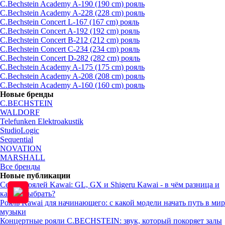
C.Bechstein Academy A-190 (190 cm) рояль
C.Bechstein Academy A-228 (228 cm) рояль
C.Bechstein Concert L-167 (167 cm) рояль
C.Bechstein Concert A-192 (192 cm) рояль
C.Bechstein Concert B-212 (212 cm) рояль
C.Bechstein Concert С-234 (234 cm) рояль
C.Bechstein Concert D-282 (282 cm) рояль
C.Bechstein Academy A-175 (175 cm) рояль
C.Bechstein Academy A-208 (208 cm) рояль
C.Bechstein Academy A-160 (160 cm) рояль
Новые бренды
C.BECHSTEIN
WALDORF
Telefunken Elektroakustik
StudioLogic
Sequential
NOVATION
MARSHALL
Все бренды
Новые публикации
Серии роялей Kawai: GL, GX и Shigeru Kawai - в чём разница и
какую выбрать?
Рояль Kawai для начинающего: с какой модели начать путь в мир
музыки
Концертные рояли C.BECHSTEIN: звук, который покоряет залы