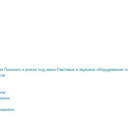
ия
Пианино и рояли под заказ
Световое и звуковое оборудование п
яли
яли
анино
пианино
ы