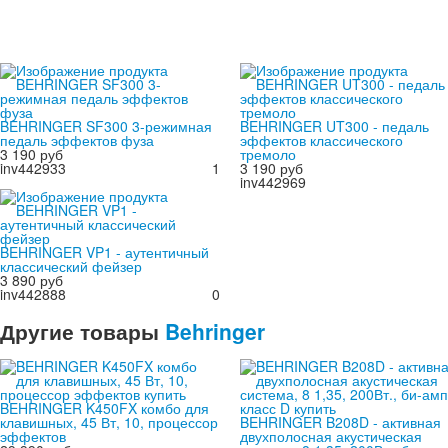
BEHRINGER SF300 3-режимная
BEHRINGER UT300 - педаль
педаль эффектов фуза
эффектов классического
3 190 руб
тремоло
inv442933
1
3 190 руб
inv442969
BEHRINGER VP1 - аутентичный
классический фейзер
3 890 руб
inv442888
0
Другие
товары
Behringer
BEHRINGER K450FX комбо для
клавишных, 45 Вт, 10, процессор
BEHRINGER B208D - активная
эффектов
двухполосная акустическая