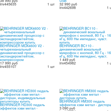
38 990 руб
USB
inv445635
1 шт
32 990 руб
inv442698
1 
BEHRINGER MDX4600 V2 -
BEHRINGER BC110 -
четырехканальный
динамический вокальный
динамический процессор с
микрофон с кнопкой, 80 Гц - 16
экспандером/гейтом,
кГц, 600 Нм импеданс, чувст.
компрессором
1 449 руб
17 990 руб
inv454982
1 
inv455107
1 шт
BEHRINGER HM300 педаль
BEHRINGER HD300 педаль
эффектов хэви метал - дистор
эффектов хэви метал -
3 090 руб