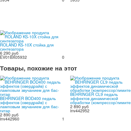
ROLAND KS-10X стойка для
синтезатора
6 290 руб
EV01BX05932
0
Товары, похожие на этот
BEHRINGER CL9 педаль
BEHRINGER BOD400 педаль
эффектов динамической
эффектов (овердрайв) с
обработки (компрессор/лимите
ламповым звучанием для бас-
2 890 руб
гитар
inv442952
2 890 руб
inv442960
1