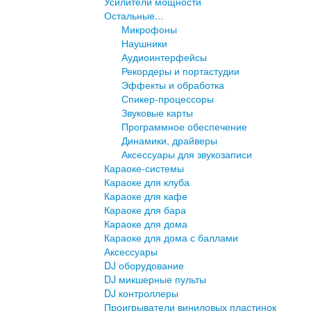
Усилители мощности
Остальные...
Микрофоны
Наушники
Аудиоинтерфейсы
Рекордеры и портастудии
Эффекты и обработка
Спикер-процессоры
Звуковые карты
Программное обеспечение
Динамики, драйверы
Аксессуары для звукозаписи
Караоке-системы
Караоке для клуба
Караоке для кафе
Караоке для бара
Караоке для дома
Караоке для дома с баллами
Аксессуары
DJ оборудование
DJ микшерные пульты
DJ контроллеры
Проигрыватели виниловых пластинок