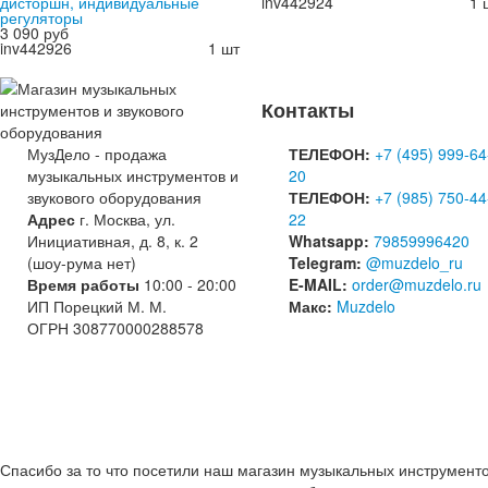
дисторшн, индивидуальные
inv442924
1 
регуляторы
3 090 руб
inv442926
1 шт
Контакты
МузДело - продажа
ТЕЛЕФОН:
+7 (495) 999-64
музыкальных инструментов и
20
звукового оборудования
ТЕЛЕФОН:
+7 (985) 750-44
Адрес
г. Москва, ул.
22
Инициативная, д. 8, к. 2
Whatsapp:
79859996420
(шоу-рума нет)
Telegram:
@muzdelo_ru
Время работы
10:00 - 20:00
E-MAIL:
order@muzdelo.ru
ИП Порецкий М. М.
Макс:
Muzdelo
ОГРН 308770000288578
Спасибо за то что посетили наш магазин музыкальных инструмент