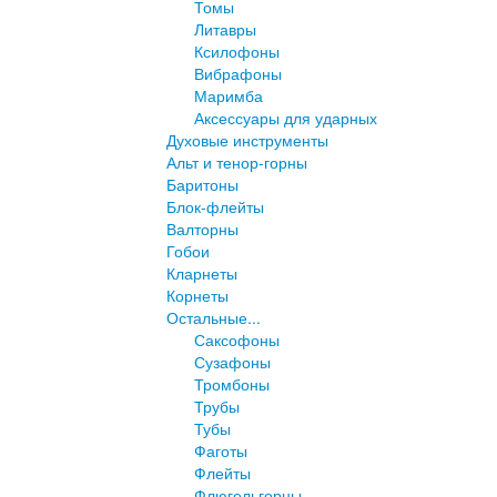
Томы
Литавры
Ксилофоны
Вибрафоны
Маримба
Аксессуары для ударных
Духовые инструменты
Альт и тенор-горны
Баритоны
Блок-флейты
Валторны
Гобои
Кларнеты
Корнеты
Остальные...
Саксофоны
Сузафоны
Тромбоны
Трубы
Тубы
Фаготы
Флейты
Флюгельгорны