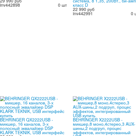
29 990 руб
система, 8 1,35, 200Вт., би-амп
inv442898
0 шт
класс D
22 990 руб
inv442991
0 
BEHRINGER QX2222USB -
BEHRINGER X2222USB -
микшер, 16 каналов, 3-х
микшер,8 моно,4стерео,3 AUX-
полосный эквалайзер DSP
шины,2 подгруп, процес
KLARK TEKNIK, USB интерфейс
эффектов, интегрированный