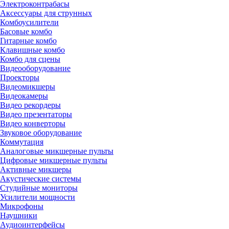
Электроконтрабасы
Аксессуары для струнных
Комбоусилители
Басовые комбо
Гитарные комбо
Клавишные комбо
Комбо для сцены
Видеооборудование
Проекторы
Видеомикшеры
Видеокамеры
Видео рекордеры
Видео презентаторы
Видео конверторы
Звуковое оборудование
Коммутация
Аналоговые микшерные пульты
Цифровые микшерные пульты
Активные микшеры
Акустические системы
Студийные мониторы
Усилители мощности
Микрофоны
Наушники
Аудиоинтерфейсы