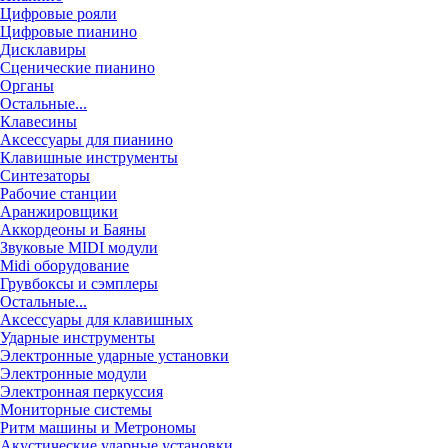
Цифровые рояли
Цифровые пианино
Дисклавиры
Сценические пианино
Органы
Остальные...
Клавесины
Аксессуары для пианино
Клавишные инструменты
Синтезаторы
Рабочие станции
Аранжировщики
Аккордеоны и Баяны
Звуковые MIDI модули
Midi оборудование
Грувбоксы и сэмплеры
Остальные...
Аксессуары для клавишных
Ударные инструменты
Электронные ударные установки
Электронные модули
Электронная перкуссия
Мониторные системы
Ритм машины и Метрономы
Акустические ударные установки