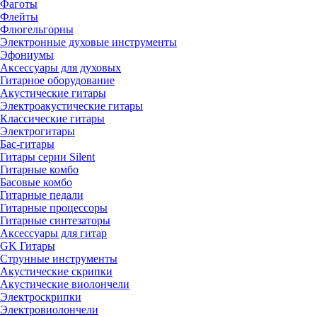
Фаготы
Флейты
Флюгельгорны
Электронные духовые инструменты
Эфониумы
Аксессуары для духовых
Гитарное оборудование
Акустические гитары
Электроакустические гитары
Классические гитары
Электрогитары
Бас-гитары
Гитары серии Silent
Гитарные комбо
Басовые комбо
Гитарные педали
Гитарные процессоры
Гитарные синтезаторы
Аксессуары для гитар
GK Гитары
Струнные инструменты
Акустические скрипки
Акустические виолончели
Электроскрипки
Электровиолончели