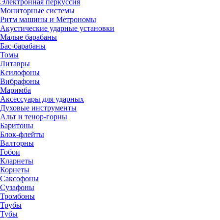
Электронная перкуссия
Мониторные системы
Ритм машины и Метрономы
Акустические ударные установки
Малые барабаны
Бас-барабаны
Томы
Литавры
Ксилофоны
Вибрафоны
Маримба
Аксессуары для ударных
Духовые инструменты
Альт и тенор-горны
Баритоны
Блок-флейты
Валторны
Гобои
Кларнеты
Корнеты
Саксофоны
Сузафоны
Тромбоны
Трубы
Тубы