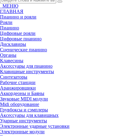
МЕНЮ
ГЛАВНАЯ
Пианино и рояли
Рояли
Пианино
Цифровые рояли
Цифровые пианино
Дисклавиры
Сценические пианино
Органы
Клавесины
Аксессуары для пианино
Клавишные инструменты
Синтезаторы
Рабочие станции
Аранжировщики
Аккордеоны и Баяны
Звуковые MIDI модули
Midi оборудование
Грувбоксы и сэмплеры
Аксессуары для клавишных
Ударные инструменты
Электронные ударные установки
Электронные модули