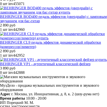
0 шт
inv455071
BEHRINGER BOD400 педаль эффектов (овердрайв) с ламповым
звучанием для бас-гитар
2 890 руб
1 шт
inv442960
BEHRINGER CL9 педаль эффектов динамической обработки
(компрессор/лимитер)
2 890 руб
1 шт
inv442952
BEHRINGER VP1 - аутентичный классический фейзер
3 890 руб
0 шт
inv442888
МузДело - продажа музыкальных инструментов и звукового
оборудования
Адрес
г. Москва, ул. Инициативная, д. 8, к. 2 (шоу-рума нет)
Время работы
10:00 - 20:00
ИП Порецкий М. М.
ОГРН 308770000288578