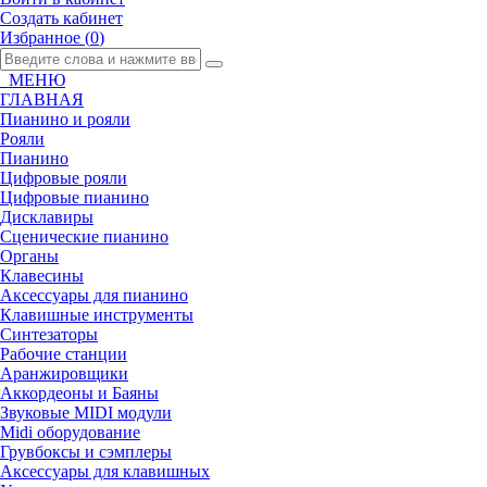
Создать кабинет
Избранное (
0
)
МЕНЮ
ГЛАВНАЯ
Пианино и рояли
Рояли
Пианино
Цифровые рояли
Цифровые пианино
Дисклавиры
Сценические пианино
Органы
Клавесины
Аксессуары для пианино
Клавишные инструменты
Синтезаторы
Рабочие станции
Аранжировщики
Аккордеоны и Баяны
Звуковые MIDI модули
Midi оборудование
Грувбоксы и сэмплеры
Аксессуары для клавишных