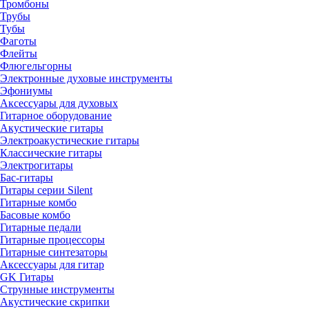
Тромбоны
Трубы
Тубы
Фаготы
Флейты
Флюгельгорны
Электронные духовые инструменты
Эфониумы
Аксессуары для духовых
Гитарное оборудование
Акустические гитары
Электроакустические гитары
Классические гитары
Электрогитары
Бас-гитары
Гитары серии Silent
Гитарные комбо
Басовые комбо
Гитарные педали
Гитарные процессоры
Гитарные синтезаторы
Аксессуары для гитар
GK Гитары
Струнные инструменты
Акустические скрипки