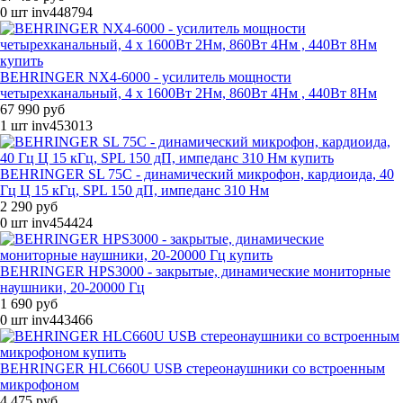
0 шт
inv448794
BEHRINGER NX4-6000 - усилитель мощности
четырехканальный, 4 x 1600Вт 2Нм, 860Вт 4Нм , 440Вт 8Нм
67 990 руб
1 шт
inv453013
BEHRINGER SL 75C - динамический микрофон, кардиоида, 40
Гц Ц 15 кГц, SPL 150 дП, импеданс 310 Нм
2 290 руб
0 шт
inv454424
BEHRINGER HPS3000 - закрытые, динамические мониторные
наушники, 20-20000 Гц
1 690 руб
0 шт
inv443466
BEHRINGER HLC660U USB стереонаушники со встроенным
микрофоном
4 475 руб