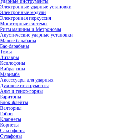
Ударные инструменты
Электронные ударные установки
Электронные модули
Электронная перкуссия
Мониторные системы
Ритм машины и Метрономы
Акустические ударные установки
Малые барабаны
Бас-барабаны
Томы
Литавры
Ксилофоны
Вибрафоны
Маримба
Аксессуары для ударных
Духовые инструменты
Альт и тенор-горны
Баритоны
Блок-флейты
Валторны
Гобои
Кларнеты
Корнеты
Саксофоны
Сузафоны