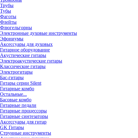
Трубы
Тубы
Фаготы
Флейты
Флюгельгорны
Электронные духовые инструменты
Эфониумы
Аксессуары для духовых
Гитарное оборудование
Акустические гитары
Электроакустические гитары
Классические гитары
Электрогитары
Бас-гитары
Гитары серии Silent
Гитарные комбо
Остальные...
Басовые комбо
Гитарные педали
Гитарные процессоры
Гитарные синтезаторы
Аксессуары для гитар
GK Гитары
Струнные инструменты