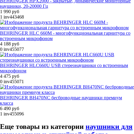
BEHRINGER HPX2000 - закрытые, динамические мониторные
наушники, 20-20000 Гц
1 990 руб
1
inv443468
BEHRINGER HLC 660M - многофункциональная гарнитура со
встроенным микрофоном
4 188 руб
0
inv455077
BEHRINGER HLC660U USB стереонаушники со встроенным
микрофоном
4 475 руб
0
inv455071
BEHRINGER BH470NC бесброводные наушники премиум
класса
6 490 руб
1
inv455096
Еще товары из категории
наушники для