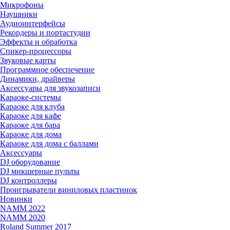
Микрофоны
Наушники
Аудиоинтерфейсы
Рекордеры и портастудии
Эффекты и обработка
Спикер-процессоры
Звуковые карты
Программное обеспечение
Динамики, драйверы
Аксессуары для звукозаписи
Караоке-системы
Караоке для клуба
Караоке для кафе
Караоке для бара
Караоке для дома
Караоке для дома с баллами
Аксессуары
DJ оборудование
DJ микшерные пульты
DJ контроллеры
Проигрыватели виниловых пластинок
Новинки
NAMM 2022
NAMM 2020
Roland Summer 2017