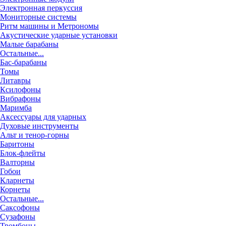
Электронная перкуссия
Мониторные системы
Ритм машины и Метрономы
Акустические ударные установки
Малые барабаны
Остальные...
Бас-барабаны
Томы
Литавры
Ксилофоны
Вибрафоны
Маримба
Аксессуары для ударных
Духовые инструменты
Альт и тенор-горны
Баритоны
Блок-флейты
Валторны
Гобои
Кларнеты
Корнеты
Остальные...
Саксофоны
Сузафоны
Тромбоны