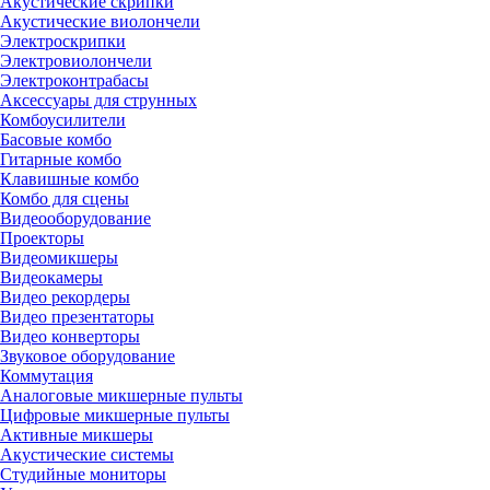
Акустические скрипки
Акустические виолончели
Электроскрипки
Электровиолончели
Электроконтрабасы
Аксессуары для струнных
Комбоусилители
Басовые комбо
Гитарные комбо
Клавишные комбо
Комбо для сцены
Видеооборудование
Проекторы
Видеомикшеры
Видеокамеры
Видео рекордеры
Видео презентаторы
Видео конверторы
Звуковое оборудование
Коммутация
Аналоговые микшерные пульты
Цифровые микшерные пульты
Активные микшеры
Акустические системы
Студийные мониторы