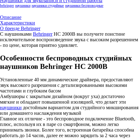
Наушники для звукозаписи и студийной работы
behringer
наушники
наушники студийные
наушники беспроводные
Описание
Характеристики
О бренде Behringer
С наушниками
Behringer
HC 2000B вы получите поистине
исключительное воспроизведение звука с высоким разрешением
- по цене, которая приятно удивляет.
Особенности беспроводных студийных
наушников Behringer HC 2000B
Установленные 40 мм динамические драйвера, предоставляют
звук высокого разрешения с детализированными высокими
частотами и глубоким басом
Амбушюры с закрытым дизайном (вокруг уха) достаточно
мягкие и обладают повышенной изоляцией, что делает эти
наушники
достойным вариантом для студийного микширования
или домашнего наслаждения музыкой
Главное их отличие - это беспроводное подключение Bluetooth,
плюс, используя их в паре со смартфоном, можно легко
принимать звонки. Более того, встроенная батарейка способна
работать до 14 часов, далее ее можно зарядить за 2 часа через