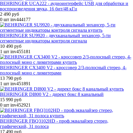
BEHRINGER UCA222 - аудиоинтерфейс USB для обработки и
воспроизведения звука, 16 бит/48 кГц
2 490 руб
0 шт
inv444177
BEHRINGER SU9920 - двухканальный энхансер, 5-ти
сегментные индикаторы контроля сигнала
10 490 руб
1 шт
inv455181
BEHRINGER CX3400 V2 - кроссовер 2/3-полосный стерео, 4-
полосный моно с лимитерами
13 790 руб
1 шт
inv451891
BEHRINGER DI800 V2 - директ бокс 8 канальный
15 990 руб
0 шт
inv452921
BEHRINGER FBQ3102HD - проф.эквалайзер стерео,
графический, 31 полоса
17 490 руб