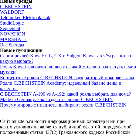
Новые бренды
C.BECHSTEIN
WALDORF
Telefunken Elektroakustik
StudioLogic
Sequential
NOVATION
MARSHALL
Все бренды
Новые публикации
Серии роялей Kawai: GL, GX и Shigeru Kawai - в чём разница и
какую выбрать?
Рояль Kawai для начинающего: с какой модели начать путь в мир
музыки
Концертные рояли C.BECHSTEIN: звук, который покоряет залы
Рояли C.BECHSTEIN Academy: идеальный баланс цены и
качества
C.BECHSTEIN A-190 vs A-192: какой рояль выбрать для дома?
Made in Germany: как создаются рояли C.BECHSTEIN
Почему мировые пианисты выбирают рояли C.BECHSTEIN
Сайт muzdelo.ru носит информационный характер и ни при
каких условиях не является публичной офертой, определяемой
положениями статьи 437(2) Гражданского кодекса Российской