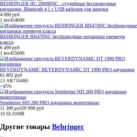
BEHRINGER HC 2000BNC - студийные беспроводные
наушники, Bluetooth 4,1 с USB кабелем для зарядки
4 690 руб
1
inv454099
BEHRINGER BH470NC бесброводные наушники премиум
класса
6 490 руб
1
inv455096
BEYERDYNAMIC BEYERDYNAMIC DT 1990 PRO наушники
61 892 руб
13
AR710490
~45%
Sennheiser HD 280 PRO наушники мониторные
11 390 руб
20 990 руб
10
SLJ100B
Другие
товары
Behringer