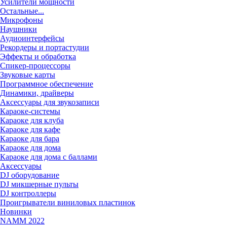
Усилители мощности
Остальные...
Микрофоны
Наушники
Аудиоинтерфейсы
Рекордеры и портастудии
Эффекты и обработка
Спикер-процессоры
Звуковые карты
Программное обеспечение
Динамики, драйверы
Аксессуары для звукозаписи
Караоке-системы
Караоке для клуба
Караоке для кафе
Караоке для бара
Караоке для дома
Караоке для дома с баллами
Аксессуары
DJ оборудование
DJ микшерные пульты
DJ контроллеры
Проигрыватели виниловых пластинок
Новинки
NAMM 2022