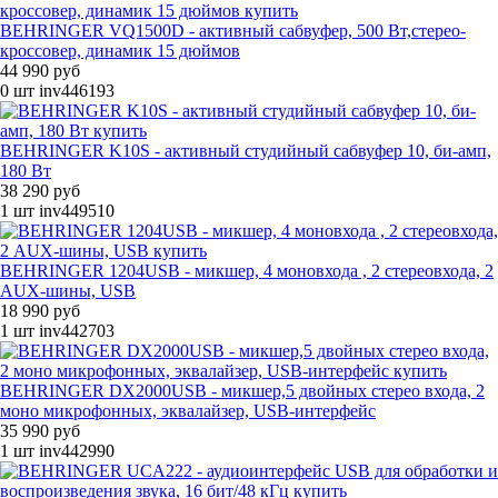
BEHRINGER VQ1500D - активный сабвуфер, 500 Вт,стерео-
кроссовер, динамик 15 дюймов
44 990 руб
0 шт
inv446193
BEHRINGER K10S - активный студийный сабвуфер 10, би-амп,
180 Вт
38 290 руб
1 шт
inv449510
BEHRINGER 1204USB - микшер, 4 моновхода , 2 стереовхода, 2
AUX-шины, USB
18 990 руб
1 шт
inv442703
BEHRINGER DX2000USB - микшер,5 двойных стерео входа, 2
моно микрофонных, эквалайзер, USB-интерфейс
35 990 руб
1 шт
inv442990