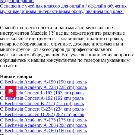
Видеопродакшн
Оснащение учебных классов для онлайн / оффлайн обучения
мультимедийным интерактивным оборудованием под ключ
Спасибо за то что посетили наш магазин музыкальных
инструментов Muzdelo ! У нас вы можете купить различные
музыкальные инструменты - клавишные, пианино и рояли,
гитарное оборудование, струнные, духовые инструменты и
многое другое - от аксессуаров до профессионального
музыкального оборудования. В случае возникновения вопросов
обращайтесь к нашим консультантам по телефонам указанным
на сайте.
Новые товары
C.Bechstein Academy A-190 (190 cm) рояль
C.Bechstein Academy A-228 (228 cm) рояль
C.Bechstein Concert L-167 (167 cm) рояль
C.Bechstein Concert A-192 (192 cm) рояль
C.Bechstein Concert B-212 (212 cm) рояль
C.Bechstein Concert С-234 (234 cm) рояль
C.Bechstein Concert D-282 (282 cm) рояль
C.Bechstein Academy A-175 (175 cm) рояль
C.Bechstein Academy A-208 (208 cm) рояль
C.Bechstein Academy A-160 (160 cm) рояль