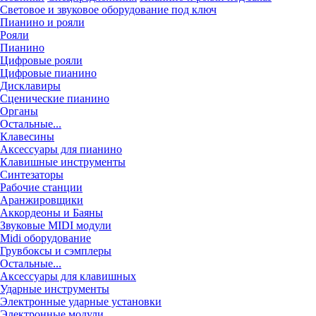
Световое и звуковое оборудование под ключ
Пианино и рояли
Рояли
Пианино
Цифровые рояли
Цифровые пианино
Дисклавиры
Сценические пианино
Органы
Остальные...
Клавесины
Аксессуары для пианино
Клавишные инструменты
Синтезаторы
Рабочие станции
Аранжировщики
Аккордеоны и Баяны
Звуковые MIDI модули
Midi оборудование
Грувбоксы и сэмплеры
Остальные...
Аксессуары для клавишных
Ударные инструменты
Электронные ударные установки
Электронные модули