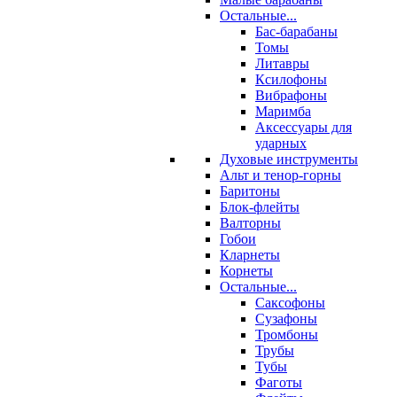
Остальные...
Бас-барабаны
Томы
Литавры
Ксилофоны
Вибрафоны
Маримба
Аксессуары для
ударных
Духовые инструменты
Альт и тенор-горны
Баритоны
Блок-флейты
Валторны
Гобои
Кларнеты
Корнеты
Остальные...
Саксофоны
Сузафоны
Тромбоны
Трубы
Тубы
Фаготы