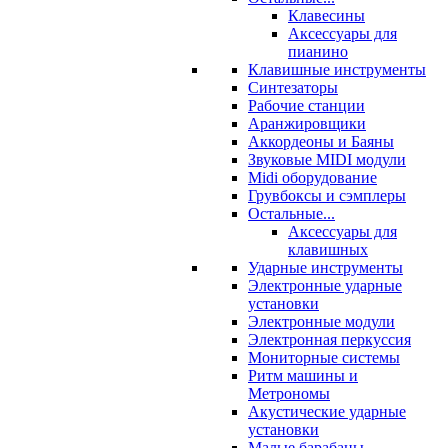
Клавесины
Аксессуары для
пианино
Клавишные инструменты
Синтезаторы
Рабочие станции
Аранжировщики
Аккордеоны и Баяны
Звуковые MIDI модули
Midi оборудование
Грувбоксы и сэмплеры
Остальные...
Аксессуары для
клавишных
Ударные инструменты
Электронные ударные
установки
Электронные модули
Электронная перкуссия
Мониторные системы
Ритм машины и
Метрономы
Акустические ударные
установки
Малые барабаны