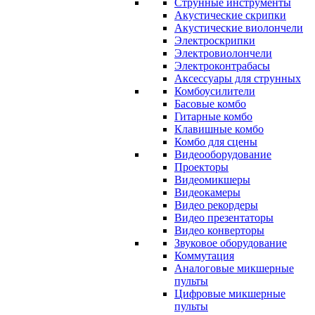
Струнные инструменты
Акустические скрипки
Акустические виолончели
Электроскрипки
Электровиолончели
Электроконтрабасы
Аксессуары для струнных
Комбоусилители
Басовые комбо
Гитарные комбо
Клавишные комбо
Комбо для сцены
Видеооборудование
Проекторы
Видеомикшеры
Видеокамеры
Видео рекордеры
Видео презентаторы
Видео конверторы
Звуковое оборудование
Коммутация
Аналоговые микшерные
пульты
Цифровые микшерные
пульты