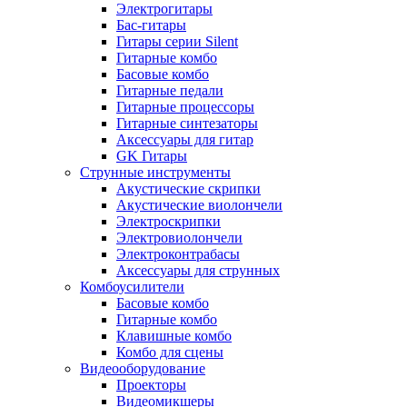
Электрогитары
Бас-гитары
Гитары серии Silent
Гитарные комбо
Басовые комбо
Гитарные педали
Гитарные процессоры
Гитарные синтезаторы
Аксессуары для гитар
GK Гитары
Струнные инструменты
Акустические скрипки
Акустические виолончели
Электроскрипки
Электровиолончели
Электроконтрабасы
Аксессуары для струнных
Комбоусилители
Басовые комбо
Гитарные комбо
Клавишные комбо
Комбо для сцены
Видеооборудование
Проекторы
Видеомикшеры