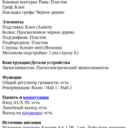
Боковые контуры/ Рама: Пластик
Гриф: Клен
Накладка грифа: Черное дерево
Элементы
Подставка: Клен (Aubert)
Колки: Просмоленное черное дерево
Подгрифник: Пластик
Подбородник: Пластик
Струны: Kessler steel (Япония)
Механизм подстройки: 1 (на струну E)
Конструкция/Детали устройства
Звукосниматели: Пьезоэлектрический звукосниматель
Функции
Общий регулятор громкости: есть
Реверберация: Room / Hall 1 / Hall 2
Память и
коммутация
Вход AUX IN: есть
Линейный выход: есть
Выход на
наушники
: есть
Источник питания
Источник питания: Батарея AA 1.5В, 2 шт. Либо блок питания