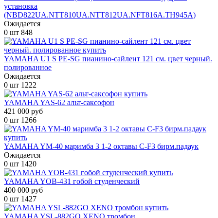
установка
(NBD822UA.NTT810UA.NTT812UA.NFT816A.TH945A)
Ожидается
0 шт
848
YAMAHA U1 S PE-SG пианино-сайлент 121 см. цвет черный.
полированное
Ожидается
0 шт
1222
YAMAHA YAS-62 альт-саксофон
421 000 руб
0 шт
1266
YAMAHA YM-40 маримба 3 1-2 октавы C-F3 бирм.падаук
Ожидается
0 шт
1420
YAMAHA YOB-431 гобой студенческий
400 000 руб
0 шт
1427
YAMAHA YSL-882GO XENO тромбон