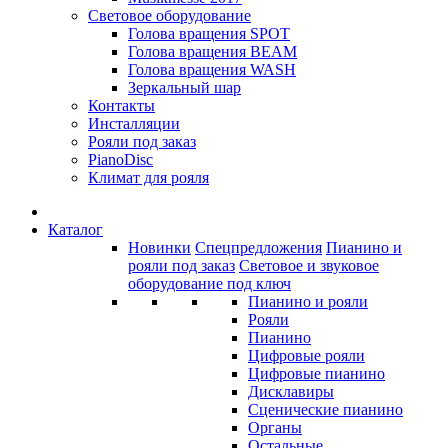
Световое оборудование
Голова вращения SPOT
Голова вращения BEAM
Голова вращения WASH
Зеркальный шар
Контакты
Инсталляции
Рояли под заказ
PianoDisc
Климат для рояля
Каталог
Новинки
Спецпредложения
Пианино и
рояли под заказ
Световое и звуковое
оборудование под ключ
Пианино и рояли
Рояли
Пианино
Цифровые рояли
Цифровые пианино
Дисклавиры
Сценические пианино
Органы
Остальные...