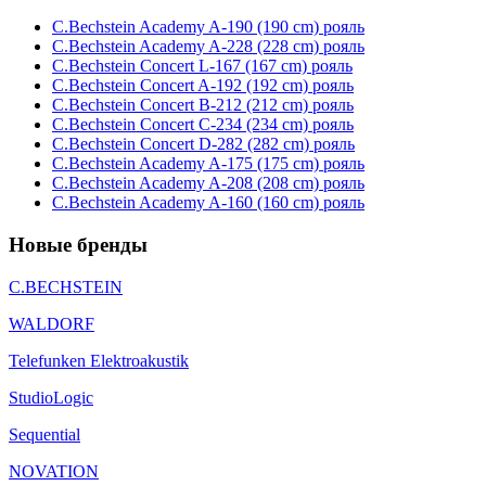
C.Bechstein Academy A-190 (190 cm) рояль
C.Bechstein Academy A-228 (228 cm) рояль
C.Bechstein Concert L-167 (167 cm) рояль
C.Bechstein Concert A-192 (192 cm) рояль
C.Bechstein Concert B-212 (212 cm) рояль
C.Bechstein Concert С-234 (234 cm) рояль
C.Bechstein Concert D-282 (282 cm) рояль
C.Bechstein Academy A-175 (175 cm) рояль
C.Bechstein Academy A-208 (208 cm) рояль
C.Bechstein Academy A-160 (160 cm) рояль
Новые бренды
C.BECHSTEIN
WALDORF
Telefunken Elektroakustik
StudioLogic
Sequential
NOVATION