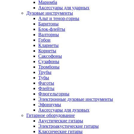
Маримба
Аксессуары для ударных
Духовые инструменты
Альт и тенор-горны
Баритоны
Блок-флейты
Валторны
Гобои
Кларнеты
Корнеты
Саксофоны
Сузафоны
Тромбоны
Трубы
Тубы
Фаготы
Флейты
Флюгельгорны
Электронные духовые инструменты
Эфониумы
Аксессуары для духовых
Гитарное оборудование
Акустические гитары
Электроакустические гитары
Классические гитары