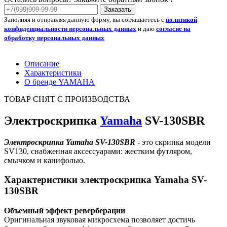
Заказать
Заполняя и отправляя данную форму, вы соглашаетесь с
политикой
конфиденциальности персональных данных
и даю
согласие на
обработку персональных данных
Описание
Характеристики
О бренде YAMAHA
ТОВАР СНЯТ С ПРОИЗВОДСТВА
Электроскрипка
Yamaha
SV-130SBR
Электроскрипка Yamaha SV-130SBR
-
это скрипка модели
SV130, снабженная аксессуарами: жестким футляром,
смычком и канифолью.
Характеристики электроскрипка Yamaha SV-
130SBR
Объемный эффект реверберации
Оригинальная звуковая микросхема позволяет достичь