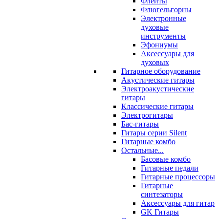
Флейты
Флюгельгорны
Электронные
духовые
инструменты
Эфониумы
Аксессуары для
духовых
Гитарное оборудование
Акустические гитары
Электроакустические
гитары
Классические гитары
Электрогитары
Бас-гитары
Гитары серии Silent
Гитарные комбо
Остальные...
Басовые комбо
Гитарные педали
Гитарные процессоры
Гитарные
синтезаторы
Аксессуары для гитар
GK Гитары