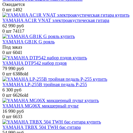
Ожидается
0 шт
1492
YAMAHA AC1R VNAT электроакустическая гитара
62 990 руб
0 шт
74117
YAMAHA GB1K G рояль
Под заказ
0 шт
6041
YAMAHA DTP542 набор пэдов
79 990 руб
0 шт
6388old
YAMAHA LP-255B тройная педаль P-255
6 300 руб
0 шт
6626old
YAMAHA MG06X микшерный пульт
16 990 руб
0 шт
6633
YAMAHA TRBX 504 TWH бас-гитара
54 990 руб