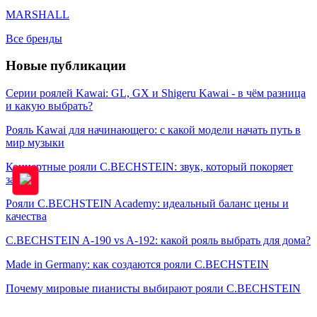
MARSHALL
Все бренды
Новые публикации
Серии роялей Kawai: GL, GX и Shigeru Kawai - в чём разница
и какую выбрать?
Рояль Kawai для начинающего: с какой модели начать путь в
мир музыки
Концертные рояли C.BECHSTEIN: звук, который покоряет
залы
Рояли C.BECHSTEIN Academy: идеальный баланс цены и
качества
C.BECHSTEIN A-190 vs A-192: какой рояль выбрать для дома?
Made in Germany: как создаются рояли C.BECHSTEIN
Почему мировые пианисты выбирают рояли C.BECHSTEIN