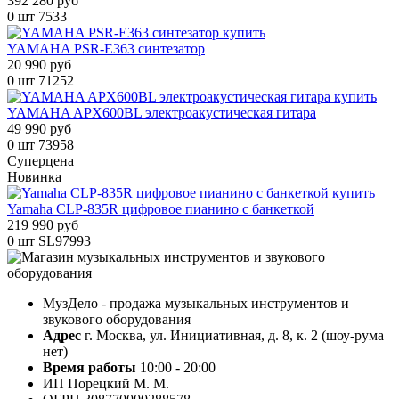
392 280 руб
0 шт
7533
YAMAHA PSR-E363 синтезатор
20 990 руб
0 шт
71252
YAMAHA APX600BL электроакустическая гитара
49 990 руб
0 шт
73958
Суперцена
Новинка
Yamaha CLP-835R цифровое пианино с банкеткой
219 990 руб
0 шт
SL97993
МузДело - продажа музыкальных инструментов и
звукового оборудования
Адрес
г. Москва, ул. Инициативная, д. 8, к. 2 (шоу-рума
нет)
Время работы
10:00 - 20:00
ИП Порецкий М. М.