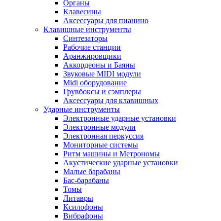
Органы
Клавесины
Аксессуары для пианино
Клавишные инструменты
Синтезаторы
Рабочие станции
Аранжировщики
Аккордеоны и Баяны
Звуковые MIDI модули
Midi оборудование
Грувбоксы и сэмплеры
Аксессуары для клавишных
Ударные инструменты
Электронные ударные установки
Электронные модули
Электронная перкуссия
Мониторные системы
Ритм машины и Метрономы
Акустические ударные установки
Малые барабаны
Бас-барабаны
Томы
Литавры
Ксилофоны
Вибрафоны