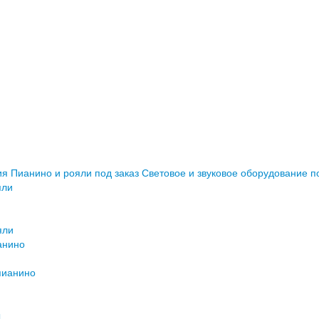
ия
Пианино и рояли под заказ
Световое и звуковое оборудование п
яли
яли
анино
пианино
ы