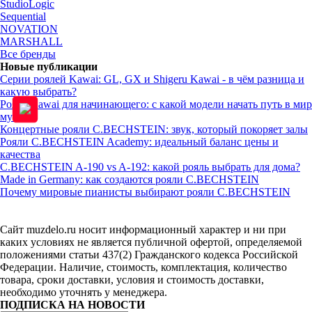
StudioLogic
Sequential
NOVATION
MARSHALL
Все бренды
Новые публикации
Серии роялей Kawai: GL, GX и Shigeru Kawai - в чём разница и
какую выбрать?
Рояль Kawai для начинающего: с какой модели начать путь в мир
музыки
Концертные рояли C.BECHSTEIN: звук, который покоряет залы
Рояли C.BECHSTEIN Academy: идеальный баланс цены и
качества
C.BECHSTEIN A-190 vs A-192: какой рояль выбрать для дома?
Made in Germany: как создаются рояли C.BECHSTEIN
Почему мировые пианисты выбирают рояли C.BECHSTEIN
Сайт muzdelo.ru носит информационный характер и ни при
каких условиях не является публичной офертой, определяемой
положениями статьи 437(2) Гражданского кодекса Российской
Федерации. Наличие, стоимость, комплектация, количество
товара, сроки доставки, условия и стоимость доставки,
необходимо уточнять у менеджера.
ПОДПИСКА НА НОВОСТИ