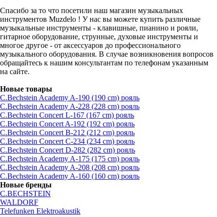
Спасибо за то что посетили наш магазин музыкальных
инструментов Muzdelo ! У нас вы можете купить различные
музыкальные инструменты - клавишные, пианино и рояли,
гитарное оборудование, струнные, духовые инструменты и
многое другое - от аксессуаров до профессионального
музыкального оборудования. В случае возникновения вопросов
обращайтесь к нашим консультантам по телефонам указанным
на сайте.
Новые товары
C.Bechstein Academy A-190 (190 cm) рояль
C.Bechstein Academy A-228 (228 cm) рояль
C.Bechstein Concert L-167 (167 cm) рояль
C.Bechstein Concert A-192 (192 cm) рояль
C.Bechstein Concert B-212 (212 cm) рояль
C.Bechstein Concert С-234 (234 cm) рояль
C.Bechstein Concert D-282 (282 cm) рояль
C.Bechstein Academy A-175 (175 cm) рояль
C.Bechstein Academy A-208 (208 cm) рояль
C.Bechstein Academy A-160 (160 cm) рояль
Новые бренды
C.BECHSTEIN
WALDORF
Telefunken Elektroakustik