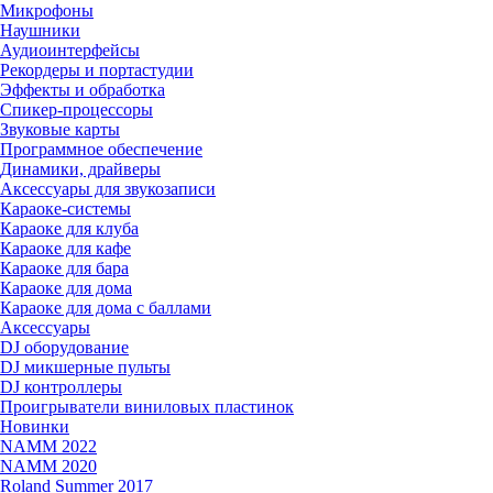
Микрофоны
Наушники
Аудиоинтерфейсы
Рекордеры и портастудии
Эффекты и обработка
Спикер-процессоры
Звуковые карты
Программное обеспечение
Динамики, драйверы
Аксессуары для звукозаписи
Караоке-системы
Караоке для клуба
Караоке для кафе
Караоке для бара
Караоке для дома
Караоке для дома с баллами
Аксессуары
DJ оборудование
DJ микшерные пульты
DJ контроллеры
Проигрыватели виниловых пластинок
Новинки
NAMM 2022
NAMM 2020
Roland Summer 2017