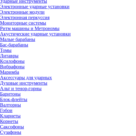
Ударные инструменты
Электронные ударные установки
Электронные модули
Электронная перкуссия
Мониторные системы
Ритм машины и Метрономы
Акустические ударные установки
Малые барабаны
Бас-барабаны
Томы
Литавры
Ксилофоны
Вибрафоны
Маримба
Аксессуары для ударных
Духовые инструменты
Альт и тенор-горны
Баритоны
Блок-флейты
Валторны
Гобои
Кларнеты
Корнеты
Саксофоны
Сузафоны