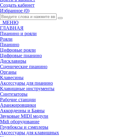
Создать кабинет
Избранное (
0
)
МЕНЮ
ГЛАВНАЯ
Пианино и рояли
Рояли
Пианино
Цифровые рояли
Цифровые пианино
Дисклавиры
Сценические пианино
Органы
Клавесины
Аксессуары для пианино
Клавишные инструменты
Синтезаторы
Рабочие станции
Аранжировщики
Аккордеоны и Баяны
Звуковые MIDI модули
Midi оборудование
Грувбоксы и сэмплеры
Аксессуары для клавишных