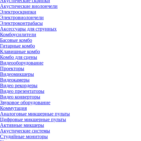
Акустические скрипки
Акустические виолончели
Электроскрипки
Электровиолончели
Электроконтрабасы
Аксессуары для струнных
Комбоусилители
Басовые комбо
Гитарные комбо
Клавишные комбо
Комбо для сцены
Видеооборудование
Проекторы
Видеомикшеры
Видеокамеры
Видео рекордеры
Видео презентаторы
Видео конверторы
Звуковое оборудование
Коммутация
Аналоговые микшерные пульты
Цифровые микшерные пульты
Активные микшеры
Акустические системы
Студийные мониторы