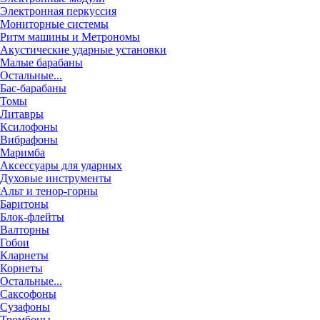
Электронная перкуссия
Мониторные системы
Ритм машины и Метрономы
Акустические ударные установки
Малые барабаны
Остальные...
Бас-барабаны
Томы
Литавры
Ксилофоны
Вибрафоны
Маримба
Аксессуары для ударных
Духовые инструменты
Альт и тенор-горны
Баритоны
Блок-флейты
Валторны
Гобои
Кларнеты
Корнеты
Остальные...
Саксофоны
Сузафоны
Тромбоны