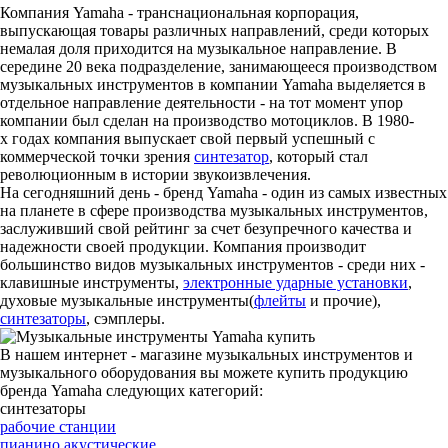
Компания Yamaha - транснациональная корпорация,
выпускающая товары различных направлений, среди которых
немалая доля приходится на музыкальное направление. В
середине 20 века подразделение, занимающееся производством
музыкальных инструментов в компании Yamaha выделяется в
отдельное направление деятельности - на тот момент упор
компании был сделан на производство мотоциклов. В 1980-
х годах компания выпускает свой первый успешный с
коммерческой точки зрения
синтезатор
, который стал
революционным в истории звукоизвлечения.
На сегодняшний день - бренд Yamaha - один из самых известных
на планете в сфере производства музыкальных инструментов,
заслуживший свой рейтинг за счет безупречного качества и
надежности своей продукции. Компания производит
большинство видов музыкальных инструментов - среди них -
клавишные инструменты,
электронные ударные установки
,
духовые музыкальные инструменты(
флейты
и прочие),
синтезаторы
, сэмплеры.
В нашем интернет - магазине музыкальных инструментов и
музыкального оборудования вы можете купить продукцию
бренда Yamaha следующих категорий:
синтезаторы
рабочие станции
пианино акустические