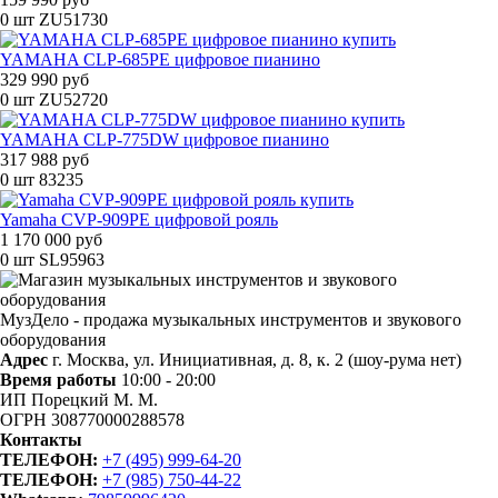
0 шт
ZU51730
YAMAHA CLP-685PE цифровое пианино
329 990 руб
0 шт
ZU52720
YAMAHA CLP-775DW цифровое пианино
317 988 руб
0 шт
83235
Yamaha CVP-909PE цифровой рояль
1 170 000 руб
0 шт
SL95963
МузДело - продажа музыкальных инструментов и звукового
оборудования
Адрес
г. Москва, ул. Инициативная, д. 8, к. 2 (шоу-рума нет)
Время работы
10:00 - 20:00
ИП Порецкий М. М.
ОГРН 308770000288578
Контакты
ТЕЛЕФОН:
+7 (495) 999-64-20
ТЕЛЕФОН:
+7 (985) 750-44-22