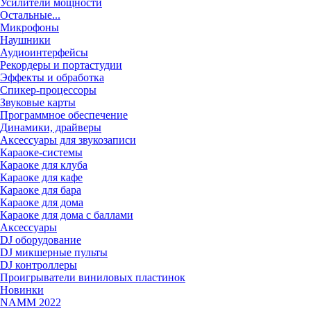
Усилители мощности
Остальные...
Микрофоны
Наушники
Аудиоинтерфейсы
Рекордеры и портастудии
Эффекты и обработка
Спикер-процессоры
Звуковые карты
Программное обеспечение
Динамики, драйверы
Аксессуары для звукозаписи
Караоке-системы
Караоке для клуба
Караоке для кафе
Караоке для бара
Караоке для дома
Караоке для дома с баллами
Аксессуары
DJ оборудование
DJ микшерные пульты
DJ контроллеры
Проигрыватели виниловых пластинок
Новинки
NAMM 2022