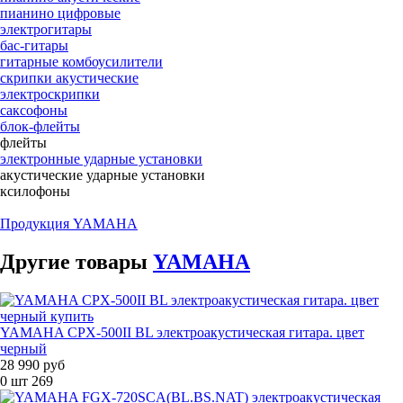
пианино цифровые
электрогитары
бас-гитары
гитарные комбоусилители
скрипки акустические
электроскрипки
саксофоны
блок-флейты
флейты
электронные ударные установки
акустические ударные установки
ксилофоны
Продукция YAMAHA
Другие
товары
YAMAHA
YAMAHA CPX-500II BL электроакустическая гитара. цвет
черный
28 990 руб
0 шт
269