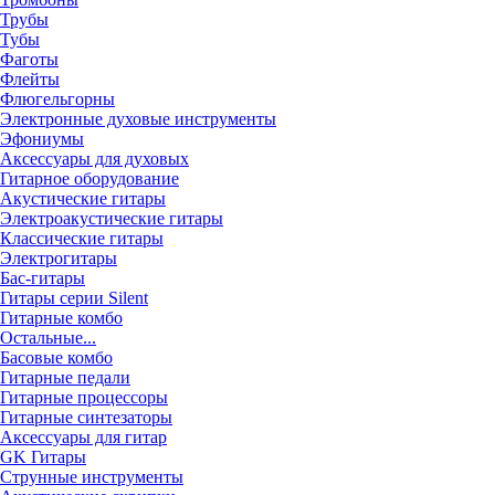
Трубы
Тубы
Фаготы
Флейты
Флюгельгорны
Электронные духовые инструменты
Эфониумы
Аксессуары для духовых
Гитарное оборудование
Акустические гитары
Электроакустические гитары
Классические гитары
Электрогитары
Бас-гитары
Гитары серии Silent
Гитарные комбо
Остальные...
Басовые комбо
Гитарные педали
Гитарные процессоры
Гитарные синтезаторы
Аксессуары для гитар
GK Гитары
Струнные инструменты