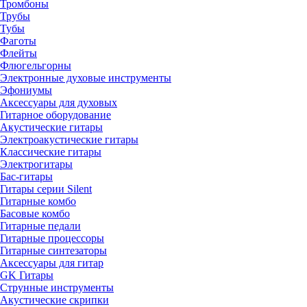
Тромбоны
Трубы
Тубы
Фаготы
Флейты
Флюгельгорны
Электронные духовые инструменты
Эфониумы
Аксессуары для духовых
Гитарное оборудование
Акустические гитары
Электроакустические гитары
Классические гитары
Электрогитары
Бас-гитары
Гитары серии Silent
Гитарные комбо
Басовые комбо
Гитарные педали
Гитарные процессоры
Гитарные синтезаторы
Аксессуары для гитар
GK Гитары
Струнные инструменты
Акустические скрипки