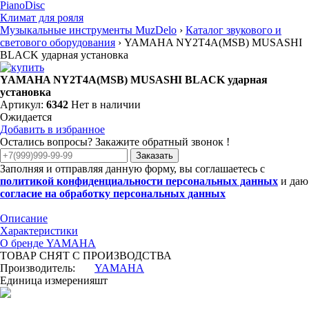
PianoDisc
Климат для рояля
Музыкальные инструменты MuzDelo
›
Каталог звукового и
светового оборудования
›
YAMAHA NY2T4A(MSB) MUSASHI
BLACK ударная установка
YAMAHA NY2T4A(MSB) MUSASHI BLACK ударная
установка
Артикул:
6342
Нет в наличии
Ожидается
Добавить в избранное
Остались вопросы? Закажите обратный звонок !
Заказать
Заполняя и отправляя данную форму, вы соглашаетесь с
политикой конфиденциальности персональных данных
и даю
согласие на обработку персональных данных
Описание
Характеристики
О бренде YAMAHA
ТОВАР СНЯТ С ПРОИЗВОДСТВА
Производитель:
YAMAHA
Единица измерения
шт