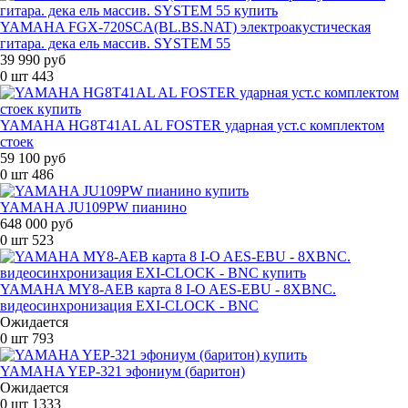
YAMAHA FGX-720SCA(BL.BS.NAT) электроакустическая
гитара. дека ель массив. SYSTEM 55
39 990 руб
0 шт
443
YAMAHA HG8T41AL AL FOSTER ударная уст.с комплектом
стоек
59 100 руб
0 шт
486
YAMAHA JU109PW пианино
648 000 руб
0 шт
523
YAMAHA MY8-AEB карта 8 I-O AES-EBU - 8XBNC.
видеосинхронизация EXI-CLOCK - BNC
Ожидается
0 шт
793
YAMAHA YEP-321 эфониум (баритон)
Ожидается
0 шт
1333