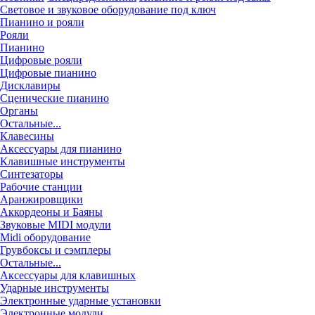
Световое и звуковое оборудование под ключ
Пианино и рояли
Рояли
Пианино
Цифровые рояли
Цифровые пианино
Дисклавиры
Сценические пианино
Органы
Остальные...
Клавесины
Аксессуары для пианино
Клавишные инструменты
Синтезаторы
Рабочие станции
Аранжировщики
Аккордеоны и Баяны
Звуковые MIDI модули
Midi оборудование
Грувбоксы и сэмплеры
Остальные...
Аксессуары для клавишных
Ударные инструменты
Электронные ударные установки
Электронные модули