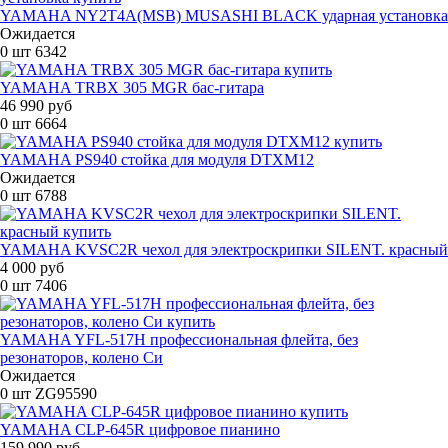
YAMAHA NY2T4A(MSB) MUSASHI BLACK ударная установка
Ожидается
0 шт
6342
YAMAHA TRBX 305 MGR бас-гитара
46 990 руб
0 шт
6664
YAMAHA PS940 стойка для модуля DTXM12
Ожидается
0 шт
6788
YAMAHA KVSC2R чехол для электроскрипки SILENT. красный
4 000 руб
0 шт
7406
YAMAHA YFL-517H профессиональная флейта, без
резонаторов, колено Си
Ожидается
0 шт
ZG95590
YAMAHA CLP-645R цифровое пианино
159 990 руб