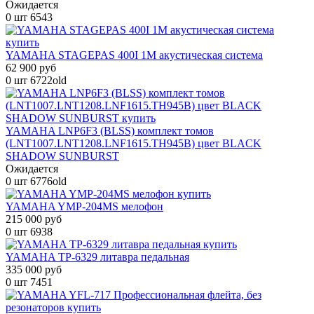
Ожидается
0 шт
6543
YAMAHA STAGEPAS 400I 1M акустическая система
62 900 руб
0 шт
6722old
YAMAHA LNP6F3 (BLSS) комплект томов
(LNT1007.LNT1208.LNF1615.TH945B) цвет BLACK
SHADOW SUNBURST
Ожидается
0 шт
6776old
YAMAHA YMP-204MS мелофон
215 000 руб
0 шт
6938
YAMAHA TP-6329 литавра педальная
335 000 руб
0 шт
7451