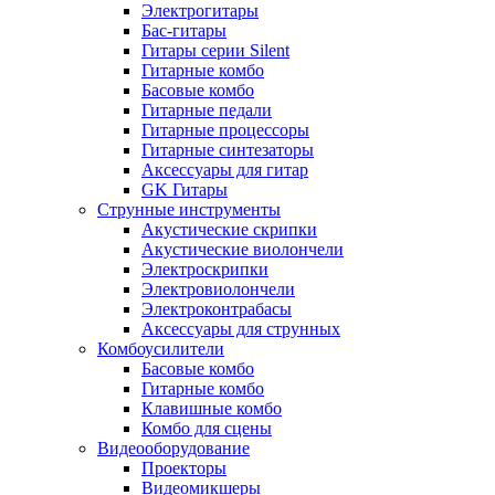
Электрогитары
Бас-гитары
Гитары серии Silent
Гитарные комбо
Басовые комбо
Гитарные педали
Гитарные процессоры
Гитарные синтезаторы
Аксессуары для гитар
GK Гитары
Струнные инструменты
Акустические скрипки
Акустические виолончели
Электроскрипки
Электровиолончели
Электроконтрабасы
Аксессуары для струнных
Комбоусилители
Басовые комбо
Гитарные комбо
Клавишные комбо
Комбо для сцены
Видеооборудование
Проекторы
Видеомикшеры