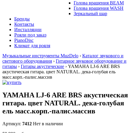
Голова вращения BEAM
Голова вращения WASH
Зеркальный шар
Бренды
Контакты
Инсталляции
Рояли под заказ
PianoDisc
Климат для рояля
Музыкальные инструменты MuzDelo
›
Каталог звукового и
светового оборудования
›
Гитарное звуковое оборудование и
гитары
›
Гитары акустические
›
YAMAHA LJ-6 ARE BRS
акустическая гитара. цвет NATURAL. дека-голубая ель
масс.корп.-палис.массив
YAMAHA LJ-6 ARE BRS акустическая
гитара. цвет NATURAL. дека-голубая
ель масс.корп.-палис.массив
Артикул:
7412
Нет в наличии