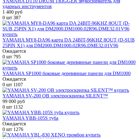
YAMAHA DT10 DRUM TRIGGER звукосниматель для
ударных инструментов
1 400 руб
0 шт
387
YAMAHA MY8-DA96 карта DA 24BIT-96KHZ 8OUT (D-SUB
25PIN X1) для DM2000.DM1000.02R96.DME32.01V96
Ожидается
0 шт
795
YAMAHA SP1000 боковые деревянные панели для DM1000
Ожидается
0 шт
1107
YAMAHA SV-200 OB электроскрипка SILENT™
99 000 руб
0 шт
1132
YAMAHA YBB-105S туба
Ожидается
0 шт
1276