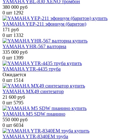
YAMAHA YBL-830 XENO тромбон
380 000 руб
0 шт
1292
YAMAHA YEP-211 эфониум (баритон)
171 руб
0 шт
1332
YAMAHA YHR-567 валторна
335 000 руб
0 шт
1399
YAMAHA YTR-4435 труба
Ожидается
0 шт
1514
YAMAHA MX49 синтезатор
21 600 руб
0 шт
5795
YAMAHA M5 SDW пианино
550 000 руб
0 шт
6034
YAMAHA YTR-8340EM труба