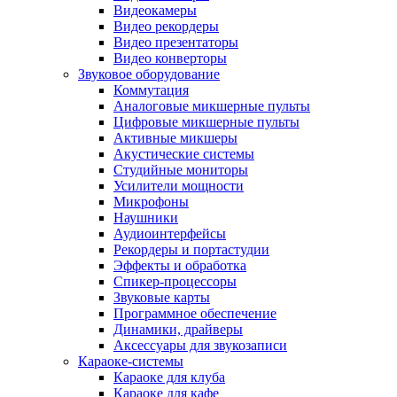
Видеокамеры
Видео рекордеры
Видео презентаторы
Видео конверторы
Звуковое оборудование
Коммутация
Аналоговые микшерные пульты
Цифровые микшерные пульты
Активные микшеры
Акустические системы
Студийные мониторы
Усилители мощности
Микрофоны
Наушники
Аудиоинтерфейсы
Рекордеры и портастудии
Эффекты и обработка
Спикер-процессоры
Звуковые карты
Программное обеспечение
Динамики, драйверы
Аксессуары для звукозаписи
Караоке-системы
Караоке для клуба
Караоке для кафе