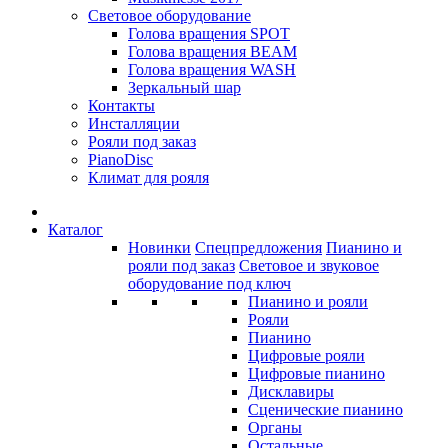
Световое оборудование
Голова вращения SPOT
Голова вращения BEAM
Голова вращения WASH
Зеркальный шар
Контакты
Инсталляции
Рояли под заказ
PianoDisc
Климат для рояля
Каталог
Новинки
Спецпредложения
Пианино и
рояли под заказ
Световое и звуковое
оборудование под ключ
Пианино и рояли
Рояли
Пианино
Цифровые рояли
Цифровые пианино
Дисклавиры
Сценические пианино
Органы
Остальные...