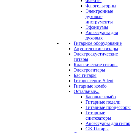
Флейты
Флюгельгорны
Электронные
духовые
инструменты
Эфониумы
Аксессуары для
духовых
Гитарное оборудование
Акустические гитары
Электроакустические
гитары
Классические гитары
Электрогитары
Бас-гитары
Гитары серии Silent
Гитарные комбо
Остальные...
Басовые комбо
Гитарные педали
Гитарные процессоры
Гитарные
синтезаторы
Аксессуары для гитар
GK Гитары