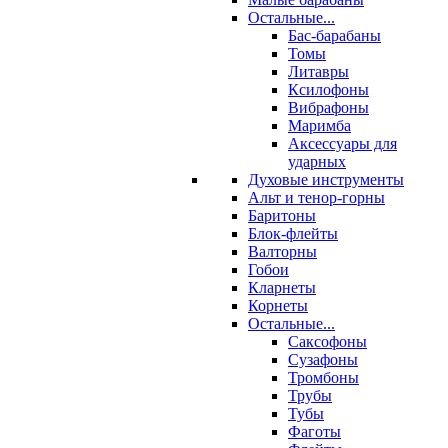
Остальные...
Бас-барабаны
Томы
Литавры
Ксилофоны
Вибрафоны
Маримба
Аксессуары для
ударных
Духовые инструменты
Альт и тенор-горны
Баритоны
Блок-флейты
Валторны
Гобои
Кларнеты
Корнеты
Остальные...
Саксофоны
Сузафоны
Тромбоны
Трубы
Тубы
Фаготы