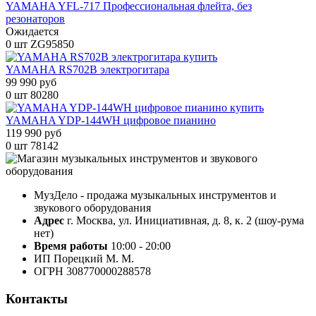
YAMAHA YFL-717 Профессиональная флейта, без
резонаторов
Ожидается
0 шт
ZG95850
YAMAHA RS702B электрогитара
99 990 руб
0 шт
80280
YAMAHA YDP-144WH цифровое пианино
119 990 руб
0 шт
78142
МузДело - продажа музыкальных инструментов и
звукового оборудования
Адрес
г. Москва, ул. Инициативная, д. 8, к. 2 (шоу-рума
нет)
Время работы
10:00 - 20:00
ИП Порецкий М. М.
ОГРН 308770000288578
Контакты