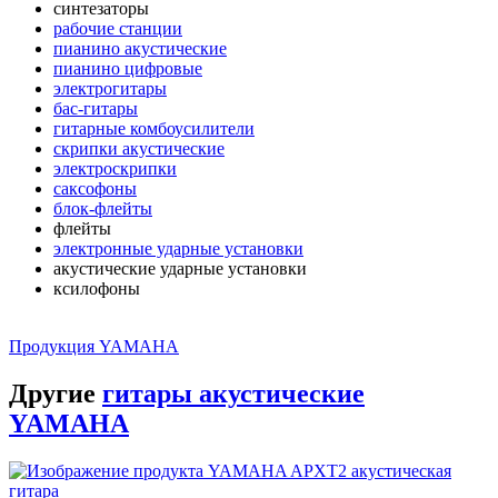
синтезаторы
рабочие станции
пианино акустические
пианино цифровые
электрогитары
бас-гитары
гитарные комбоусилители
скрипки акустические
электроскрипки
саксофоны
блок-флейты
флейты
электронные ударные установки
акустические ударные установки
ксилофоны
Продукция YAMAHA
Другие
гитары акустические
YAMAHA