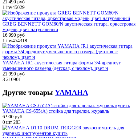
21 490 руб
1
inv45029
GREG BENNETT GOM60/N акустическая гитара, оркестровая
модель, цвет натуральный
16 990 руб
1
inv454318
YAMAHA JR1 акустическая гитара формы 3/4 дредноут
уменьшенного размера (детская, с чехлом), цвет н
21 990 руб
3
210901
Другие
товары
YAMAHA
YAMAHA CS-655(A) стойка для тарелки. журавль
6 900 руб
0 шт
283