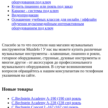
оборудования под ключ
Купить пианино или рояль под заказ
Караоке - системы под ключ
Видеопродакшн
Оснащение учебных классов для онлайн / оффлайн
обучения мультимедийным интерактивным
оборудованием под ключ
Спасибо за то что посетили наш магазин музыкальных
инструментов Muzdelo ! У нас вы можете купить различные
музыкальные инструменты - клавишные, пианино и рояли,
гитарное оборудование, струнные, духовые инструменты и
многое другое - от аксессуаров до профессионального
музыкального оборудования. В случае возникновения
вопросов обращайтесь к нашим консультантам по телефонам
указанным на сайте.
Новые товары
C.Bechstein Academy A-190 (190 cm) рояль
C.Bechstein Academy A-228 (228 cm) рояль
C.Bechstein Concert L-167 (167 cm) рояль