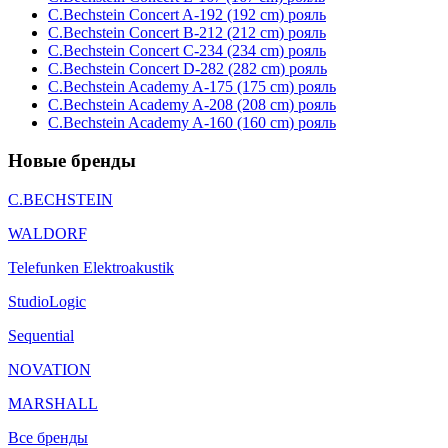
C.Bechstein Concert A-192 (192 cm) рояль
C.Bechstein Concert B-212 (212 cm) рояль
C.Bechstein Concert С-234 (234 cm) рояль
C.Bechstein Concert D-282 (282 cm) рояль
C.Bechstein Academy A-175 (175 cm) рояль
C.Bechstein Academy A-208 (208 cm) рояль
C.Bechstein Academy A-160 (160 cm) рояль
Новые бренды
C.BECHSTEIN
WALDORF
Telefunken Elektroakustik
StudioLogic
Sequential
NOVATION
MARSHALL
Все бренды