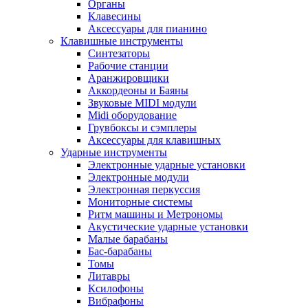
Органы
Клавесины
Аксессуары для пианино
Клавишные инструменты
Синтезаторы
Рабочие станции
Аранжировщики
Аккордеоны и Баяны
Звуковые MIDI модули
Midi оборудование
Грувбоксы и сэмплеры
Аксессуары для клавишных
Ударные инструменты
Электронные ударные установки
Электронные модули
Электронная перкуссия
Мониторные системы
Ритм машины и Метрономы
Акустические ударные установки
Малые барабаны
Бас-барабаны
Томы
Литавры
Ксилофоны
Вибрафоны