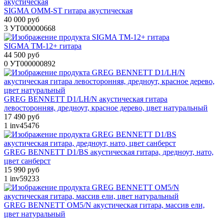
SIGMA OMM-ST гитара акустическая
40 000 руб
3
УТ000000668
SIGMA TM-12+ гитара
44 500 руб
0
УТ000000892
GREG BENNETT D1/LH/N акустическая гитара
левосторонняя, дредноут, красное дерево, цвет натуральный
17 490 руб
1
inv45476
GREG BENNETT D1/BS акустическая гитара, дредноут, нато,
цвет санберст
15 990 руб
1
inv59233
GREG BENNETT OM5/N акустическая гитара, массив ели,
цвет натуральный