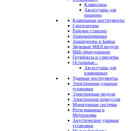
Клавесины
Аксессуары для
пианино
Клавишные инструменты
Синтезаторы
Рабочие станции
Аранжировщики
Аккордеоны и Баяны
Звуковые MIDI модули
Midi оборудование
Грувбоксы и сэмплеры
Остальные...
Аксессуары для
клавишных
Ударные инструменты
Электронные ударные
установки
Электронные модули
Электронная перкуссия
Мониторные системы
Ритм машины и
Метрономы
Акустические ударные
установки
Малые барабаны