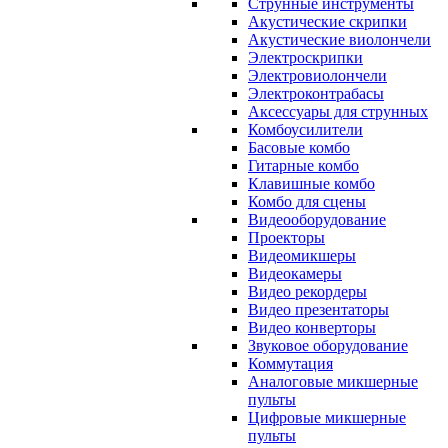
Струнные инструменты
Акустические скрипки
Акустические виолончели
Электроскрипки
Электровиолончели
Электроконтрабасы
Аксессуары для струнных
Комбоусилители
Басовые комбо
Гитарные комбо
Клавишные комбо
Комбо для сцены
Видеооборудование
Проекторы
Видеомикшеры
Видеокамеры
Видео рекордеры
Видео презентаторы
Видео конверторы
Звуковое оборудование
Коммутация
Аналоговые микшерные
пульты
Цифровые микшерные
пульты