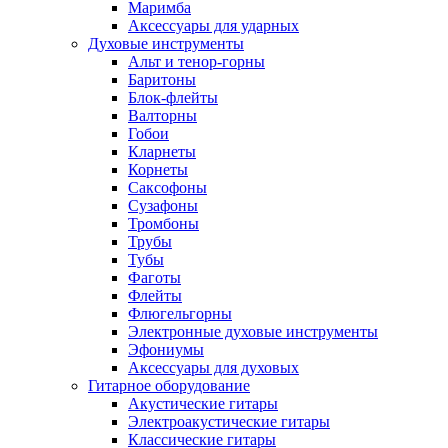
Маримба
Аксессуары для ударных
Духовые инструменты
Альт и тенор-горны
Баритоны
Блок-флейты
Валторны
Гобои
Кларнеты
Корнеты
Саксофоны
Сузафоны
Тромбоны
Трубы
Тубы
Фаготы
Флейты
Флюгельгорны
Электронные духовые инструменты
Эфониумы
Аксессуары для духовых
Гитарное оборудование
Акустические гитары
Электроакустические гитары
Классические гитары