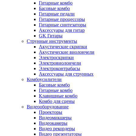
Гитарные комбо
Басовые комбо
Гитарные педали
Гитарные процессоры
Гитарные синтезаторы
Аксессуары для гитар
GK Гитары
Струнные инструменты
Акустические скрипки
Акустические виолончели
Электроскрипки
Электровиолончели
Электроконтрабасы
Аксессуары для струнных
Комбоусилители
Басовые комбо
Гитарные комбо
Клавишные комбо
Комбо для сцены
Видеооборудование
Проекторы
Видеомикшеры
Видеокамеры
Видео рекордеры
Видео презентаторы