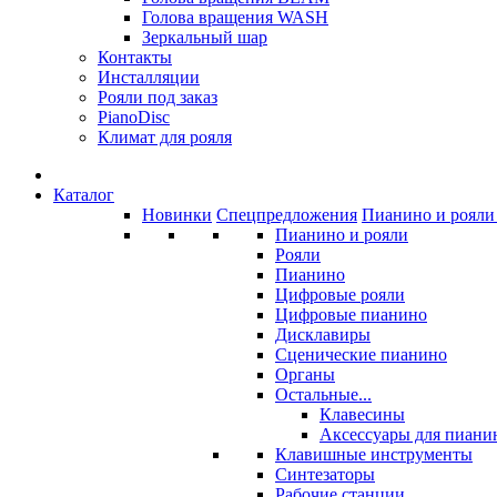
Голова вращения WASH
Зеркальный шар
Контакты
Инсталляции
Рояли под заказ
PianoDisc
Климат для рояля
Каталог
Новинки
Спецпредложения
Пианино и рояли 
Пианино и рояли
Рояли
Пианино
Цифровые рояли
Цифровые пианино
Дисклавиры
Сценические пианино
Органы
Остальные...
Клавесины
Аксессуары для пиани
Клавишные инструменты
Синтезаторы
Рабочие станции