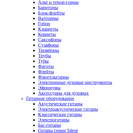
Альт и тенор-горны
Баритоны
Блок-флейты
Валторны
Гобои
Кларнеты
Корнеты
Саксофоны
Сузафоны
Тромбоны
Трубы
Тубы
Фаготы
Флейты
Флюгельгорны
Электронные духовые инструменты
Эфониумы
Аксессуары для духовых
Гитарное оборудование
Акустические гитары
Электроакустические гитары
Классические гитары
Электрогитары
Бас-гитары
Гитары серии Silent