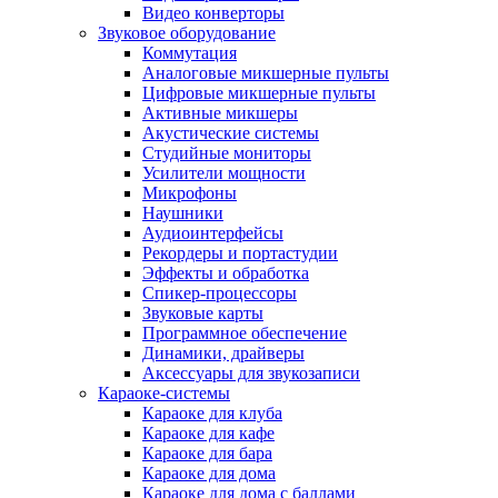
Видео конверторы
Звуковое оборудование
Коммутация
Аналоговые микшерные пульты
Цифровые микшерные пульты
Активные микшеры
Акустические системы
Студийные мониторы
Усилители мощности
Микрофоны
Наушники
Аудиоинтерфейсы
Рекордеры и портастудии
Эффекты и обработка
Спикер-процессоры
Звуковые карты
Программное обеспечение
Динамики, драйверы
Аксессуары для звукозаписи
Караоке-системы
Караоке для клуба
Караоке для кафе
Караоке для бара
Караоке для дома
Караоке для дома с баллами