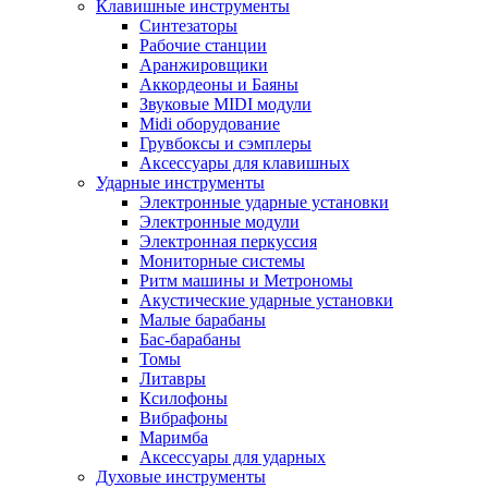
Клавишные инструменты
Синтезаторы
Рабочие станции
Аранжировщики
Аккордеоны и Баяны
Звуковые MIDI модули
Midi оборудование
Грувбоксы и сэмплеры
Аксессуары для клавишных
Ударные инструменты
Электронные ударные установки
Электронные модули
Электронная перкуссия
Мониторные системы
Ритм машины и Метрономы
Акустические ударные установки
Малые барабаны
Бас-барабаны
Томы
Литавры
Ксилофоны
Вибрафоны
Маримба
Аксессуары для ударных
Духовые инструменты