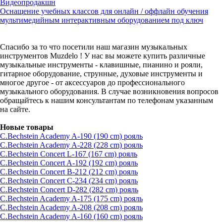
Видеопродакшн
Оснащение учебных классов для онлайн / оффлайн обучения
мультимедийным интерактивным оборудованием под ключ
Спасибо за то что посетили наш магазин музыкальных
инструментов Muzdelo ! У нас вы можете купить различные
музыкальные инструменты - клавишные, пианино и рояли,
гитарное оборудование, струнные, духовые инструменты и
многое другое - от аксессуаров до профессионального
музыкального оборудования. В случае возникновения вопросов
обращайтесь к нашим консультантам по телефонам указанным
на сайте.
Новые товары
C.Bechstein Academy A-190 (190 cm) рояль
C.Bechstein Academy A-228 (228 cm) рояль
C.Bechstein Concert L-167 (167 cm) рояль
C.Bechstein Concert A-192 (192 cm) рояль
C.Bechstein Concert B-212 (212 cm) рояль
C.Bechstein Concert С-234 (234 cm) рояль
C.Bechstein Concert D-282 (282 cm) рояль
C.Bechstein Academy A-175 (175 cm) рояль
C.Bechstein Academy A-208 (208 cm) рояль
C.Bechstein Academy A-160 (160 cm) рояль