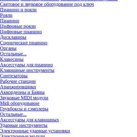
Световое и звуковое оборудование под ключ
Пианино и рояли
Рояли
Пианино
Цифровые рояли
Цифровые пианино
Дисклавиры
Сценические пианино
Органы
Остальные...
Клавесины
Аксессуары для пианино
Клавишные инструменты
Синтезаторы
Рабочие станции
Аранжировщики
Аккордеоны и Баяны
Звуковые MIDI модули
Midi оборудование
Грувбоксы и сэмплеры
Остальные...
Аксессуары для клавишных
Ударные инструменты
Электронные ударные установки
Электронные модули