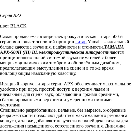
Серия APX
цвет BLACK
Самая продаваемая в мире электроакустическая гитара 500-й
серии воплощает основной принцип
гитар
Yamaha – идеальный
баланс качества звучания, надёжности и стоимости.
YAMAHA
APX-500II (III) BL электроакустическая гитара
отличаются
принципиально новой системой звукоснимателей с более
мощным динамическим тембром и обновлённым дизайном,
предполагающим выступления на сцене и в то же время
воплощающим изысканную классику.
Изящный корпус гитары серии APX обеспечивает максимальное
удобство при игре, простой доступ к верхним ладам и
идеальный для сцены звук, обладающий яркими средними,
сбалансированными верхними и умеренными низкими
частотами.
Специально разработанные, цельные, без вырезов, x-образные
рёбра жёсткости позволяют добиться максимального резонанса
корпуса, а также добавляют певучести верхней деке гитары для
достижения насыщенного, естественного звучания. Динамика,