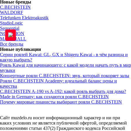
Новые бренды
C.BECHSTEIN
WALDORF
Telefunken Elektroakustik
StudioLogic
Sequential
NOVATION
MARSHALL
Все бренды
Новые публикации
Серии роялей Kawai: GL, GX и Shigeru Kawai - в чём разница и
какую выбрать?
Рояль Kawai для начинающего: с какой модели начать путь в мир
музыки
Концертные рояли C.BECHSTEIN: звук, который покоряет залы
Рояли C.BECHSTEIN Academy: идеальный баланс цены и
качества
C.BECHSTEIN A-190 vs A-192: какой рояль выбрать для дома?
Made in Germany: как создаются рояли C.BECHSTEIN
Почему мировые пианисты выбирают рояли C.BECHSTEIN
Сайт muzdelo.ru носит информационный характер и ни при
каких условиях не является публичной офертой, определяемой
положениями статьи 437(2) Гражданского кодекса Российской