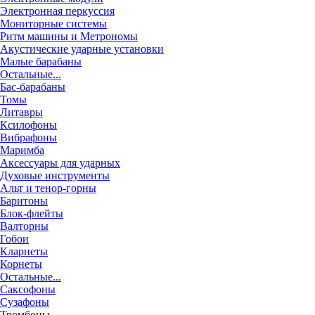
Электронная перкуссия
Мониторные системы
Ритм машины и Метрономы
Акустические ударные установки
Малые барабаны
Остальные...
Бас-барабаны
Томы
Литавры
Ксилофоны
Вибрафоны
Маримба
Аксессуары для ударных
Духовые инструменты
Альт и тенор-горны
Баритоны
Блок-флейты
Валторны
Гобои
Кларнеты
Корнеты
Остальные...
Саксофоны
Сузафоны
Тромбоны