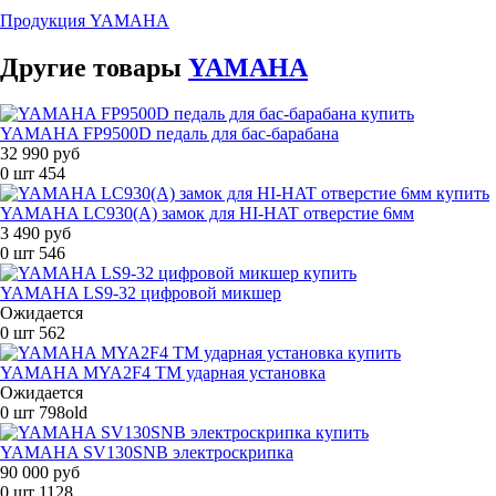
Продукция YAMAHA
Другие
товары
YAMAHA
YAMAHA FP9500D педаль для бас-барабана
32 990 руб
0 шт
454
YAMAHA LC930(A) замок для HI-HAT отверстие 6мм
3 490 руб
0 шт
546
YAMAHA LS9-32 цифровой микшер
Ожидается
0 шт
562
YAMAHA MYA2F4 TM ударная установка
Ожидается
0 шт
798old
YAMAHA SV130SNB электроскрипка
90 000 руб
0 шт
1128