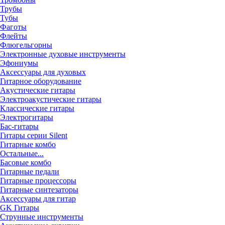
Трубы
Тубы
Фаготы
Флейты
Флюгельгорны
Электронные духовые инструменты
Эфониумы
Аксессуары для духовых
Гитарное оборудование
Акустические гитары
Электроакустические гитары
Классические гитары
Электрогитары
Бас-гитары
Гитары серии Silent
Гитарные комбо
Остальные...
Басовые комбо
Гитарные педали
Гитарные процессоры
Гитарные синтезаторы
Аксессуары для гитар
GK Гитары
Струнные инструменты