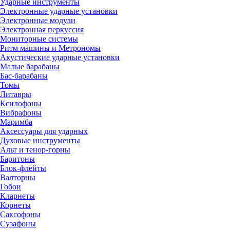
Ударные инструменты
Электронные ударные установки
Электронные модули
Электронная перкуссия
Мониторные системы
Ритм машины и Метрономы
Акустические ударные установки
Малые барабаны
Бас-барабаны
Томы
Литавры
Ксилофоны
Вибрафоны
Маримба
Аксессуары для ударных
Духовые инструменты
Альт и тенор-горны
Баритоны
Блок-флейты
Валторны
Гобои
Кларнеты
Корнеты
Саксофоны
Сузафоны