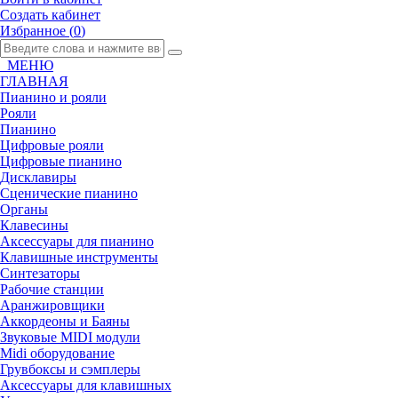
Создать кабинет
Избранное (
0
)
МЕНЮ
ГЛАВНАЯ
Пианино и рояли
Рояли
Пианино
Цифровые рояли
Цифровые пианино
Дисклавиры
Сценические пианино
Органы
Клавесины
Аксессуары для пианино
Клавишные инструменты
Синтезаторы
Рабочие станции
Аранжировщики
Аккордеоны и Баяны
Звуковые MIDI модули
Midi оборудование
Грувбоксы и сэмплеры
Аксессуары для клавишных