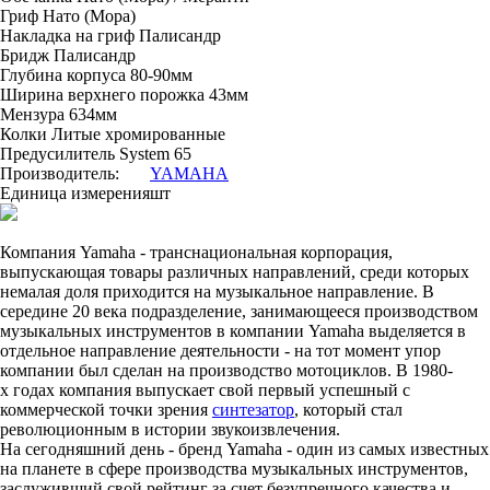
Гриф Нато (Мора)
Накладка на гриф Палисандр
Бридж Палисандр
Глубина корпуса 80-90мм
Ширина верхнего порожка 43мм
Мензура 634мм
Колки Литые хромированные
Предусилитель System 65
Производитель:
YAMAHA
Единица измерения
шт
Компания Yamaha - транснациональная корпорация,
выпускающая товары различных направлений, среди которых
немалая доля приходится на музыкальное направление. В
середине 20 века подразделение, занимающееся производством
музыкальных инструментов в компании Yamaha выделяется в
отдельное направление деятельности - на тот момент упор
компании был сделан на производство мотоциклов. В 1980-
х годах компания выпускает свой первый успешный с
коммерческой точки зрения
синтезатор
, который стал
революционным в истории звукоизвлечения.
На сегодняшний день - бренд Yamaha - один из самых известных
на планете в сфере производства музыкальных инструментов,
заслуживший свой рейтинг за счет безупречного качества и