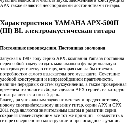
чувствительность и чистота звука, заложенные в конструкцию
APX также являются неоспоримыми достоинствами гитары.
Характеристики YAMAHA APX-500II
(III) BL электроакустическая гитара
Постоянные нововведения. Постоянная эволюция.
Запуская в 1987 году серию APX, компания Yamaha поставила
перед собой задачу создать максимально функциональную
электроакустическую гитару, которая смогла бы отвечать
потребностям самого взыскательного музыканта. Сочетание
удобной конструкции и непревзойденной практичности,
наличие передовых систем звукоусиления, а также проверенная
временем технология сборки сделали APX серией, на которую
стоит равняться и по сей день.
Благодаря уникальным звукоснимателям и предусилителям,
новому сногшибательному дизайну гитар, серии APX и CPX
2011 года являются значительным шагом в развитии серии,
сохраняя главенствующим все тот же принцип – совместить в
гитаре совершенство конструкции и превосходное звучание.