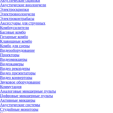
Акустические скрипки
Акустические виолончели
Электроскрипки
Электровиолончели
Электроконтрабасы
Аксессуары для струнных
Комбоусилители
Басовые комбо
Гитарные комбо
Клавишные комбо
Комбо для сцены
Видеооборудование
Проекторы
Видеомикшеры
Видеокамеры
Видео рекордеры
Видео презентаторы
Видео конверторы
Звуковое оборудование
Коммутация
Аналоговые микшерные пульты
Цифровые микшерные пульты
Активные микшеры
Акустические системы
Студийные мониторы