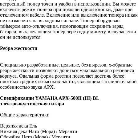
встроенный тюнер точен и удобен в использовании. Вы можете
включить режим тюнера при помощи одной кнопки, даже при
отключенном кабеле. Включение или выключение тюнера никак
не сказывается на выходном сигнале. Тюнер оборудован
таймером авто-отключения, помогающим сохранить заряд
батареи, выключающим тюнер через одну минуту, в случае если
он не используется.
Ребра жесткости
Специально разработанные, цельные, без вырезов, x-образные
рёбра жёсткости позволяют добиться максимального резонанса
корпуса. Овальная форма розетки позволяет достичь более
плотных средних и высоких частот, являющихся отличительной
особенностью звука APX.
Спецификации YAMAHA APX-500II (III) BL
электроакустическая гитара
Общие характеристики
Верхняя дека Ель
Нижняя дека Нато (Мора) / Меранти
Обечайка Нато (Мора) / Меранти