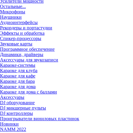
Усилители мощности
Остальные...
Микрофоны
Наушники
Аудиоинтерфейсы
Рекордеры и портастудии
Эффекты и обработка
Спикер-процессоры
Звуковые карты
Программное обеспечение
Динамики, драйверы
Аксессуары для звукозаписи
Караоке-системы
Караоке для клуба
Караоке для кафе
Караоке для бара
Караоке для дома
Караоке для дома с баллами
Аксессуары
DJ оборудование
DJ микшерные пульты
DJ контроллеры
Проигрыватели виниловых пластинок
Новинки
NAMM 2022