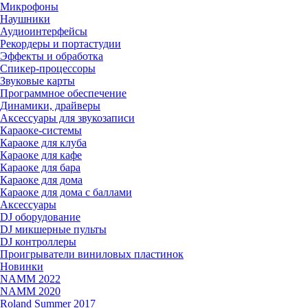
Микрофоны
Наушники
Аудиоинтерфейсы
Рекордеры и портастудии
Эффекты и обработка
Спикер-процессоры
Звуковые карты
Программное обеспечение
Динамики, драйверы
Аксессуары для звукозаписи
Караоке-системы
Караоке для клуба
Караоке для кафе
Караоке для бара
Караоке для дома
Караоке для дома с баллами
Аксессуары
DJ оборудование
DJ микшерные пульты
DJ контроллеры
Проигрыватели виниловых пластинок
Новинки
NAMM 2022
NAMM 2020
Roland Summer 2017