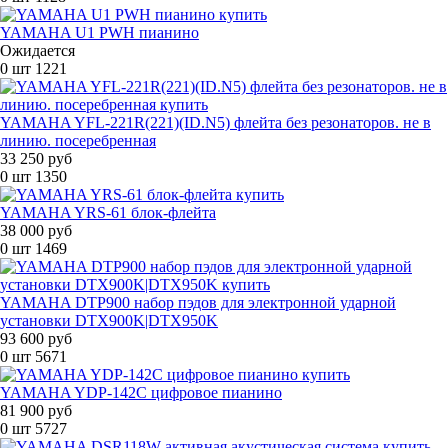
YAMAHA U1 PWH пианино
Ожидается
0 шт
1221
YAMAHA YFL-221R(221)(ID.N5) флейта без резонаторов. не в
линию. посеребренная
33 250 руб
0 шт
1350
YAMAHA YRS-61 блок-флейта
38 000 руб
0 шт
1469
YAMAHA DTP900 набор пэдов для электронной ударной
установки DTX900K|DTX950K
93 600 руб
0 шт
5671
YAMAHA YDP-142C цифровое пианино
81 900 руб
0 шт
5727