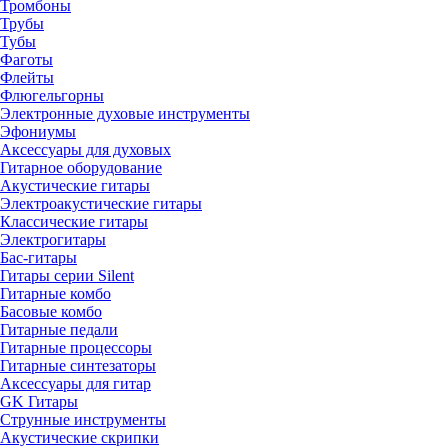
Тромбоны
Трубы
Тубы
Фаготы
Флейты
Флюгельгорны
Электронные духовые инструменты
Эфониумы
Аксессуары для духовых
Гитарное оборудование
Акустические гитары
Электроакустические гитары
Классические гитары
Электрогитары
Бас-гитары
Гитары серии Silent
Гитарные комбо
Басовые комбо
Гитарные педали
Гитарные процессоры
Гитарные синтезаторы
Аксессуары для гитар
GK Гитары
Струнные инструменты
Акустические скрипки