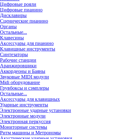
Цифровые рояли
Цифровые пианино
Дисклавиры
Сценические пианино
Органы
Остальные...
Клавесины
Аксессуары для пианино
Клавишные инструменты
Синтезаторы
Рабочие станции
Аранжировщики
Аккордеоны и Баяны
Звуковые MIDI модули
Midi оборудование
Грувбоксы и сэмплеры
Остальные...
Аксессуары для клавишных
Ударные инструменты
Электронные ударные установки
Электронные модули
Электронная перкуссия
Мониторные системы
Ритм машины и Метрономы
Акустические ударные установки