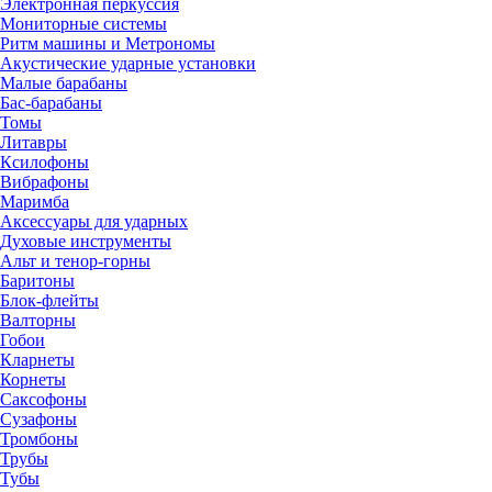
Электронная перкуссия
Мониторные системы
Ритм машины и Метрономы
Акустические ударные установки
Малые барабаны
Бас-барабаны
Томы
Литавры
Ксилофоны
Вибрафоны
Маримба
Аксессуары для ударных
Духовые инструменты
Альт и тенор-горны
Баритоны
Блок-флейты
Валторны
Гобои
Кларнеты
Корнеты
Саксофоны
Сузафоны
Тромбоны
Трубы
Тубы