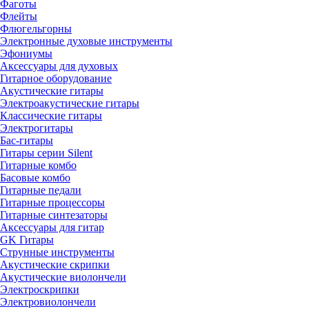
Фаготы
Флейты
Флюгельгорны
Электронные духовые инструменты
Эфониумы
Аксессуары для духовых
Гитарное оборудование
Акустические гитары
Электроакустические гитары
Классические гитары
Электрогитары
Бас-гитары
Гитары серии Silent
Гитарные комбо
Басовые комбо
Гитарные педали
Гитарные процессоры
Гитарные синтезаторы
Аксессуары для гитар
GK Гитары
Струнные инструменты
Акустические скрипки
Акустические виолончели
Электроскрипки
Электровиолончели