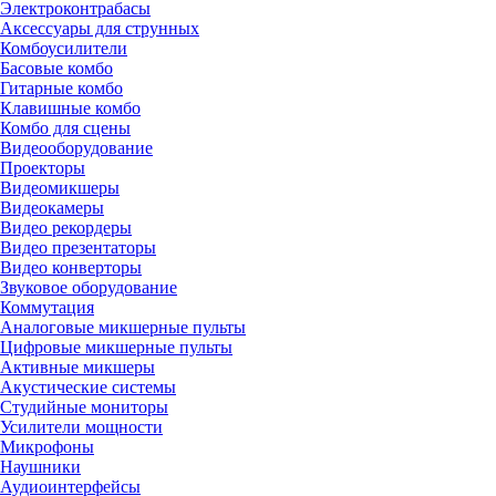
Электроконтрабасы
Аксессуары для струнных
Комбоусилители
Басовые комбо
Гитарные комбо
Клавишные комбо
Комбо для сцены
Видеооборудование
Проекторы
Видеомикшеры
Видеокамеры
Видео рекордеры
Видео презентаторы
Видео конверторы
Звуковое оборудование
Коммутация
Аналоговые микшерные пульты
Цифровые микшерные пульты
Активные микшеры
Акустические системы
Студийные мониторы
Усилители мощности
Микрофоны
Наушники
Аудиоинтерфейсы