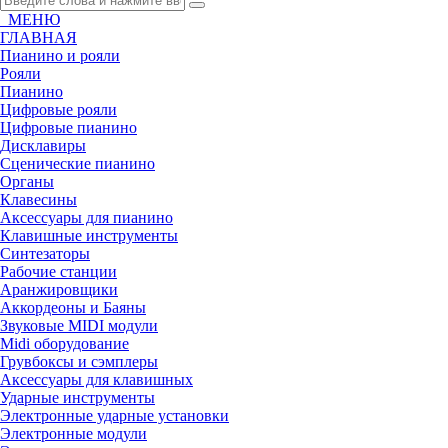
МЕНЮ
ГЛАВНАЯ
Пианино и рояли
Рояли
Пианино
Цифровые рояли
Цифровые пианино
Дисклавиры
Сценические пианино
Органы
Клавесины
Аксессуары для пианино
Клавишные инструменты
Синтезаторы
Рабочие станции
Аранжировщики
Аккордеоны и Баяны
Звуковые MIDI модули
Midi оборудование
Грувбоксы и сэмплеры
Аксессуары для клавишных
Ударные инструменты
Электронные ударные установки
Электронные модули