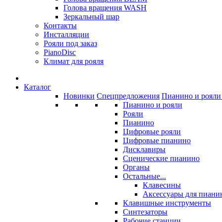
Голова вращения WASH
Зеркальный шар
Контакты
Инсталляции
Рояли под заказ
PianoDisc
Климат для рояля
Каталог
Новинки
Спецпредложения
Пианино и рояли 
Пианино и рояли
Рояли
Пианино
Цифровые рояли
Цифровые пианино
Дисклавиры
Сценические пианино
Органы
Остальные...
Клавесины
Аксессуары для пиани
Клавишные инструменты
Синтезаторы
Рабочие станции