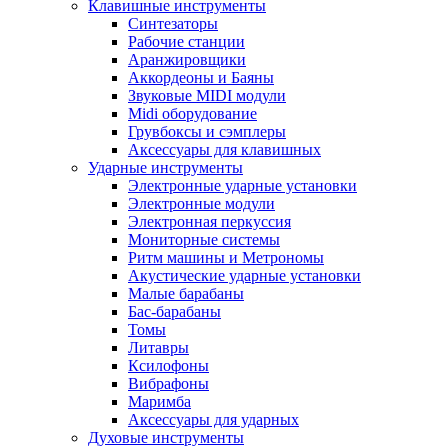
Клавишные инструменты
Синтезаторы
Рабочие станции
Аранжировщики
Аккордеоны и Баяны
Звуковые MIDI модули
Midi оборудование
Грувбоксы и сэмплеры
Аксессуары для клавишных
Ударные инструменты
Электронные ударные установки
Электронные модули
Электронная перкуссия
Мониторные системы
Ритм машины и Метрономы
Акустические ударные установки
Малые барабаны
Бас-барабаны
Томы
Литавры
Ксилофоны
Вибрафоны
Маримба
Аксессуары для ударных
Духовые инструменты