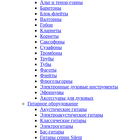
Альт и тенор-горны
Баритоны
Блок-флейты
Валторны
Гобои
Кларнеты
Корнеты
Саксофоны
Сузафоны
Тромбоны
Трубы
Тубы
Фаготы
Флейты
Флюгельгорны
Электронные духовые инструменты
Эфониумы
Аксессуары для духовых
Гитарное оборудование
Акустические гитары
Электроакустические гитары
Классические гитары
Электрогитары
Бас-гитары
Гитары серии Silent