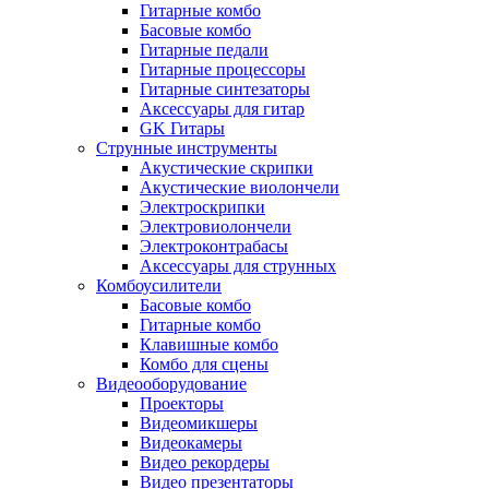
Гитарные комбо
Басовые комбо
Гитарные педали
Гитарные процессоры
Гитарные синтезаторы
Аксессуары для гитар
GK Гитары
Струнные инструменты
Акустические скрипки
Акустические виолончели
Электроскрипки
Электровиолончели
Электроконтрабасы
Аксессуары для струнных
Комбоусилители
Басовые комбо
Гитарные комбо
Клавишные комбо
Комбо для сцены
Видеооборудование
Проекторы
Видеомикшеры
Видеокамеры
Видео рекордеры
Видео презентаторы