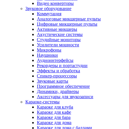
Видео конверторы
Звуковое оборудование
Коммутация
Аналоговые микшерные пульты
Цифровые микшерные пульты
Активные микшеры
Акустические системы
Студийные мониторы
Усилители мощности
Микрофоны
Наушники
Аудиоинтерфейсы
Рекордеры и портастудии
Эффекты и обработка
Спикер-процессоры
Звуковые карты
Программное обеспечение
Динамики, драйверы
Аксессуары для звукозаписи
Караоке-системы
Караоке для клуба
Караоке для кафе
Караоке для бара
Караоке для дома
Караоке для дома с баллами