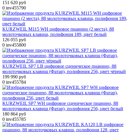
151 620 руб
0
inv455790
KURZWEIL M115 WH цифровое пианино (2 места), 88
молоточковых клавиш, полифония 189, цвет белый
126 055 руб
0
inv455800
KURZWEIL SP7 LB цифровое сценическое пианино, 88
молоточковых клавиш (Фатар), полифония 256, цвет чёрный
199 990 руб
0
inv455784
KURZWEIL SP7 WH цифровое сценическое пианино, 88
молоточковых клавиш (Фатар), полифония 256, цвет белый
180 864 руб
0
inv455785