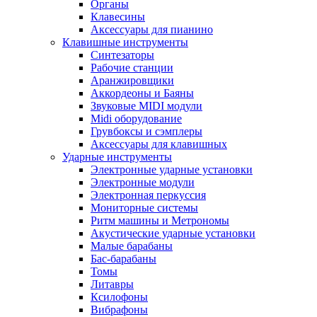
Органы
Клавесины
Аксессуары для пианино
Клавишные инструменты
Синтезаторы
Рабочие станции
Аранжировщики
Аккордеоны и Баяны
Звуковые MIDI модули
Midi оборудование
Грувбоксы и сэмплеры
Аксессуары для клавишных
Ударные инструменты
Электронные ударные установки
Электронные модули
Электронная перкуссия
Мониторные системы
Ритм машины и Метрономы
Акустические ударные установки
Малые барабаны
Бас-барабаны
Томы
Литавры
Ксилофоны
Вибрафоны