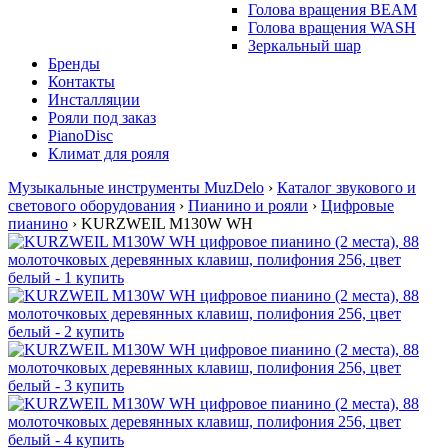
Голова вращения BEAM
Голова вращения WASH
Зеркальный шар
Бренды
Контакты
Инсталляции
Рояли под заказ
PianoDisc
Климат для рояля
Музыкальные инструменты MuzDelo
›
Каталог звукового и
светового оборудования
›
Пианино и рояли
›
Цифровые
пианино
›
KURZWEIL M130W WH