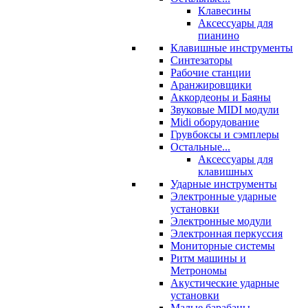
Клавесины
Аксессуары для
пианино
Клавишные инструменты
Синтезаторы
Рабочие станции
Аранжировщики
Аккордеоны и Баяны
Звуковые MIDI модули
Midi оборудование
Грувбоксы и сэмплеры
Остальные...
Аксессуары для
клавишных
Ударные инструменты
Электронные ударные
установки
Электронные модули
Электронная перкуссия
Мониторные системы
Ритм машины и
Метрономы
Акустические ударные
установки
Малые барабаны