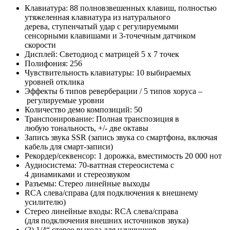
Клавиатура: 88 полновзвешенных клавиш, полностью
утяжеленная клавиатура из натурального
дерева, ступенчатый удар с регулируемыми
сенсорными клавишами и 3-точечным датчиком
скорости
Дисплей: Светодиод с матрицей 5 x 7 точек
Полифония: 256
Чувствительность клавиатуры: 10 выбираемых
уровней отклика
Эффекты 6 типов реверберации / 5 типов хоруса –
регулируемые уровни
Количество демо композиций: 50
Транспонирование: Полная транспозиция в
любую тональность, +/- две октавы
Запись звука SSR (запись звука со смартфона, включая
кабель для смарт-записи)
Рекордер/секвенсор: 1 дорожка, вместимость 20 000 нот
Аудиосистема: 70-ваттная стереосистема с
4 динамиками и стереозвуком
Разъемы: Стерео линейные выходы
RCA слева/справа (для подключения к внешнему
усилителю)
Стерео линейные входы: RCA слева/справа
(для подключения внешних источников звука)
(2) 1/4“ стерео выхода для наушников