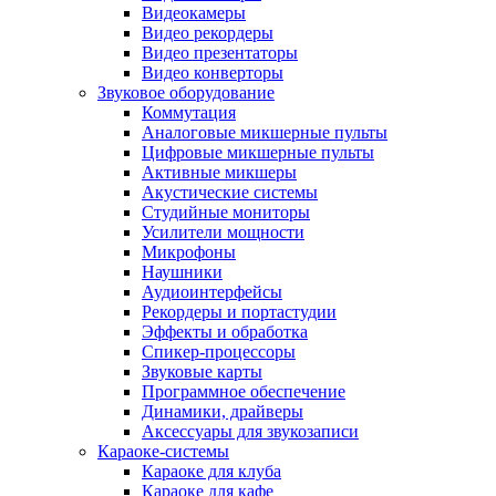
Видеокамеры
Видео рекордеры
Видео презентаторы
Видео конверторы
Звуковое оборудование
Коммутация
Аналоговые микшерные пульты
Цифровые микшерные пульты
Активные микшеры
Акустические системы
Студийные мониторы
Усилители мощности
Микрофоны
Наушники
Аудиоинтерфейсы
Рекордеры и портастудии
Эффекты и обработка
Спикер-процессоры
Звуковые карты
Программное обеспечение
Динамики, драйверы
Аксессуары для звукозаписи
Караоке-системы
Караоке для клуба
Караоке для кафе