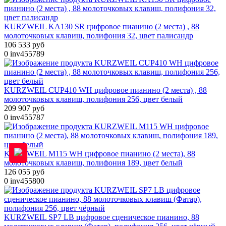
KURZWEIL KA130 SR цифровое пианино (2 места) , 88
молоточковых клавиш, полифония 32, цвет палисандр
106 533 руб
0
inv455789
KURZWEIL CUP410 WH цифровое пианино (2 места) , 88
молоточковых клавиш, полифония 256, цвет белый
209 907 руб
0
inv455787
KURZWEIL M115 WH цифровое пианино (2 места), 88
молоточковых клавиш, полифония 189, цвет белый
126 055 руб
0
inv455800
KURZWEIL SP7 LB цифровое сценическое пианино, 88