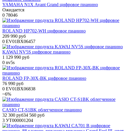
YAMAHA N1X Avant Grand цифровое пианино
Ожидается
0
78046
ROLAND HP702-WH цифровое пианино
209 990 руб
0
EV01BX06457
KAWAI NV5S цифровое пианино
1 129 990 руб
0
nv5s
ROLAND FP-30X-BK цифровое пианино
76 990 руб
0
EV01BX06838
~6%
CASIO CT-S1BK облегченное пианино
32 300 руб
34 560 руб
3
УТ000001204