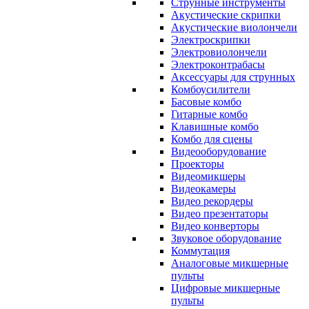
Струнные инструменты
Акустические скрипки
Акустические виолончели
Электроскрипки
Электровиолончели
Электроконтрабасы
Аксессуары для струнных
Комбоусилители
Басовые комбо
Гитарные комбо
Клавишные комбо
Комбо для сцены
Видеооборудование
Проекторы
Видеомикшеры
Видеокамеры
Видео рекордеры
Видео презентаторы
Видео конверторы
Звуковое оборудование
Коммутация
Аналоговые микшерные
пульты
Цифровые микшерные
пульты