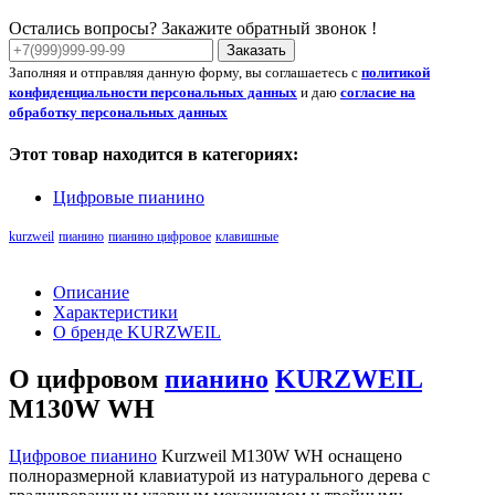
Остались вопросы? Закажите обратный звонок !
Заказать
Заполняя и отправляя данную форму, вы соглашаетесь с
политикой
конфиденциальности персональных данных
и даю
согласие на
обработку персональных данных
Этот товар находится в категориях:
Цифровые пианино
kurzweil
пианино
пианино цифровое
клавишные
Описание
Характеристики
О бренде KURZWEIL
О цифровом
пианино
KURZWEIL
M130W WH
Цифровое пианино
Kurzweil M130W WH оснащено
полноразмерной клавиатурой из натурального дерева с