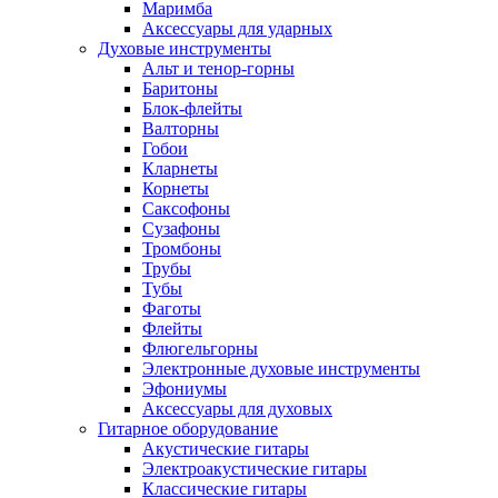
Маримба
Аксессуары для ударных
Духовые инструменты
Альт и тенор-горны
Баритоны
Блок-флейты
Валторны
Гобои
Кларнеты
Корнеты
Саксофоны
Сузафоны
Тромбоны
Трубы
Тубы
Фаготы
Флейты
Флюгельгорны
Электронные духовые инструменты
Эфониумы
Аксессуары для духовых
Гитарное оборудование
Акустические гитары
Электроакустические гитары
Классические гитары