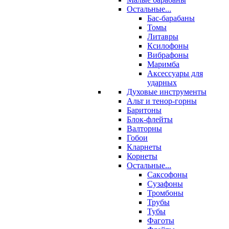
Остальные...
Бас-барабаны
Томы
Литавры
Ксилофоны
Вибрафоны
Маримба
Аксессуары для
ударных
Духовые инструменты
Альт и тенор-горны
Баритоны
Блок-флейты
Валторны
Гобои
Кларнеты
Корнеты
Остальные...
Саксофоны
Сузафоны
Тромбоны
Трубы
Тубы
Фаготы