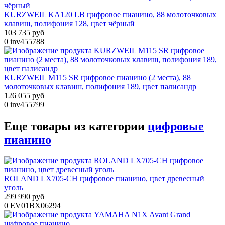
KURZWEIL KA120 LB цифровое пианино, 88 молоточковых
клавиш, полифония 128, цвет чёрный
103 735 руб
0
inv455788
KURZWEIL M115 SR цифровое пианино (2 места), 88
молоточковых клавиш, полифония 189, цвет палисандр
126 055 руб
0
inv455799
Еще товары из категории
цифровые
пианино
ROLAND LX705-CH цифровое пианино, цвет древесный
уголь
299 990 руб
0
EV01BX06294