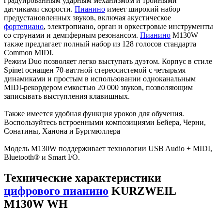
градуированным ударным механизмом и тройными
датчиками скорости.
Пианино
имеет широкий набор
предустановленных звуков, включая акустическое
фортепиано
, электропиано, орган и оркестровые инструменты
со струнами и демпферным резонансом.
Пианино
M130W
также предлагает полный набор из 128 голосов стандарта
Common MIDI.
Режим Duo позволяет легко выступать дуэтом. Корпус в стиле
Spinet оснащен 70-ваттной стереосистемой с четырьмя
динамиками и простым в использовании одноканальным
MIDI-рекордером емкостью 20 000 звуков, позволяющим
записывать выступления клавишных.
Также имеется удобная функция уроков для обучения.
Воспользуйтесь встроенными композициями Бейера, Черни,
Сонатины, Ханона и Бургмюллера
Модель M130W поддерживает технологии USB Audio + MIDI,
Bluetooth® и Smart I/O.
Технические характеристики
цифрового пианино
KURZWEIL
M130W WH