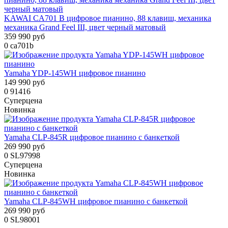
KAWAI CA701 B цифровое пианино, 88 клавиш, механика
механика Grand Feel III, цвет черный матовый
359 990 руб
0
ca701b
Yamaha YDP-145WH цифровое пианино
149 990 руб
0
91416
Суперцена
Новинка
Yamaha CLP-845R цифровое пианино с банкеткой
269 990 руб
0
SL97998
Суперцена
Новинка
Yamaha CLP-845WH цифровое пианино с банкеткой
269 990 руб
0
SL98001