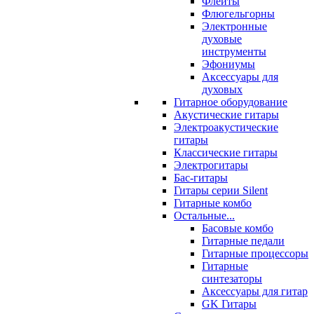
Флейты
Флюгельгорны
Электронные
духовые
инструменты
Эфониумы
Аксессуары для
духовых
Гитарное оборудование
Акустические гитары
Электроакустические
гитары
Классические гитары
Электрогитары
Бас-гитары
Гитары серии Silent
Гитарные комбо
Остальные...
Басовые комбо
Гитарные педали
Гитарные процессоры
Гитарные
синтезаторы
Аксессуары для гитар
GK Гитары