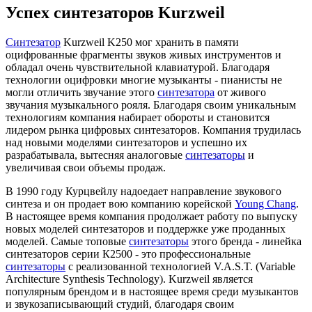
Успех синтезаторов Kurzweil
Синтезатор
Kurzweil K250 мог хранить в памяти
оцифрованные фрагменты звуков живых инструментов и
обладал очень чувствительной клавиатурой. Благодаря
технологии оцифровки многие музыканты - пианисты не
могли отличить звучание этого
синтезатора
от живого
звучания музыкального рояля. Благодаря своим уникальным
технологиям компания набирает обороты и становится
лидером рынка цифровых синтезаторов. Компания трудилась
над новыми моделями синтезаторов и успешно их
разрабатывала, вытесняя аналоговые
синтезаторы
и
увеличивая свои объемы продаж.
В 1990 году Курцвейлу надоедает направление звукового
синтеза и он продает вою компанию корейской
Young Chang
.
В настоящее время компания продолжает работу по выпуску
новых моделей синтезаторов и поддержке уже проданных
моделей. Самые топовые
синтезаторы
этого бренда - линейка
синтезаторов серии К2500 - это профессиональные
синтезаторы
с реализованной технологией V.A.S.T. (Variable
Architecture Synthesis Technology). Kurzweil является
популярным брендом и в настоящее время среди музыкантов
и звукозаписывающий студий, благодаря своим