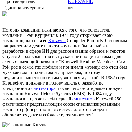
Производитель:
KURZWEIL
Единица измерения
шт
История компании начинается с того, что основатель
компании - Рэй Курцвейл в 1974 году открывает свою
компанию, называя ее
Kurzweil
Computer Products. Основным
направлением деятельности компании были выбраны
разработки в сфере ИИ для распознавания образов и текстов.
Спустя 2 года компания выпускает читающий автомат для
слепых имеющий название "Kurzweil Reading Machine". Сам
Рэй рос в семье где любили и понимали музыку, его отец был
музыкантом - пианистом и дирижером, поэтому
неудивительно что он и сам увлекался музыкой. В 1982 году
Курцвейлу приходит в голову мысль о разработке
электронного
синтезатора
, после чего он открывает новую
компанию Kurzweil Music Systems (KMS). В 1984 году
компания выпускает свой первый
синтезатор
Kurzweil 250,
фактически представляющий собой специализированный
компьютер (операционная система для этой модели
обновляется даже и сейчас спустя много лет).