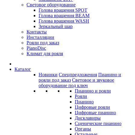
Световое оборудование
Голова вращения SPOT
Голова вращения BEAM
Голова вращения WASH
Зеркальный шар
Контакты
Инсталляции
Рояли под заказ
PianoDisc
Климат для рояля
Каталог
Новинки
Спецпредложения
Пианино и
рояли под заказ
Световое и звуковое
оборудование под ключ
Пианино и рояли
Рояли
Пианино
Цифровые рояли
Цифровые пианино
Дисклавиры
Сценические пианино
Органы
Остальные...