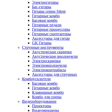
Электрогитары
Бас-гитары
Гитары серии Silent
Гитарные комбо
Басовые комбо
Гитарные педали
Гитарные процессоры
Гитарные синтезаторы
Аксессуары для гитар
GK Гитары
Струнные инструменты
Акустические скрипки
Акустические виолончели
Электроскрипки
Электровиолончели
Электроконтрабасы
Аксессуары для струнных
Комбоусилители
Басовые комбо
Гитарные комбо
Клавишные комбо
Комбо для сцены
Видеооборудование
Проекторы
Видеомикшеры