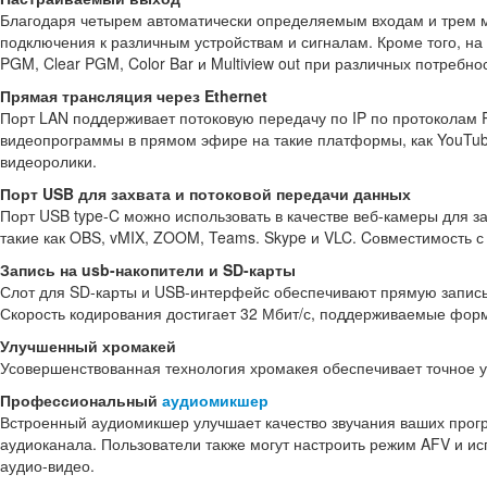
Благодаря четырем автоматически определяемым входам и тре
подключения к различным устройствам и сигналам. Кроме того, на 
PGM, Clear PGM, Color Bar и Multiview out при различных потребно
Прямая трансляция через Ethernet
Порт LAN поддерживает потоковую передачу по IP по протоколам 
видеопрограммы в прямом эфире на такие платформы, как YouTube,
видеоролики.
Порт USB для захвата и потоковой передачи данных
Порт USB type-C можно использовать в качестве веб-камеры для 
такие как OBS, vMIX, ZOOM, Teams. Skype и VLC. Cовместимость с
Запись на usb-накопители и SD-карты
Слот для SD-карты и USB-интерфейс обеспечивают прямую запись
Скорость кодирования достигает 32 Мбит/с, поддерживаемые фор
Улучшенный хромакей
Усовершенствованная технология хромакея обеспечивает точное у
Профессиональный
аудиомикшер
Встроенный аудиомикшер улучшает качество звучания ваших прог
аудиоканала. Пользователи также могут настроить режим AFV и и
аудио-видео.