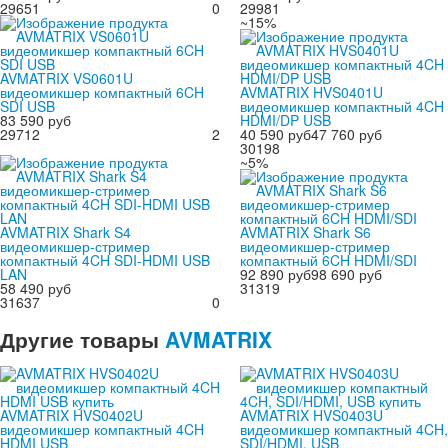
29651
0
29981
~15%
AVMATRIX VS0601U
видеомикшер компактный 6CH
AVMATRIX HVS0401U
SDI USB
видеомикшер компактный 4CH
83 590 руб
HDMI/DP USB
29712
2
40 590 руб
47 760 руб
30198
~5%
AVMATRIX Shark S4
AVMATRIX Shark S6
видеомикшер-стример
видеомикшер-стример
компактный 4CH SDI-HDMI USB
компактный 6CH HDMI/SDI
LAN
92 890 руб
98 690 руб
58 490 руб
31319
31637
0
Другие
товары
AVMATRIX
AVMATRIX HVS0402U
AVMATRIX HVS0403U
видеомикшер компактный 4CH
видеомикшер компактный 4CH,
HDMI USB
SDI/HDMI, USB