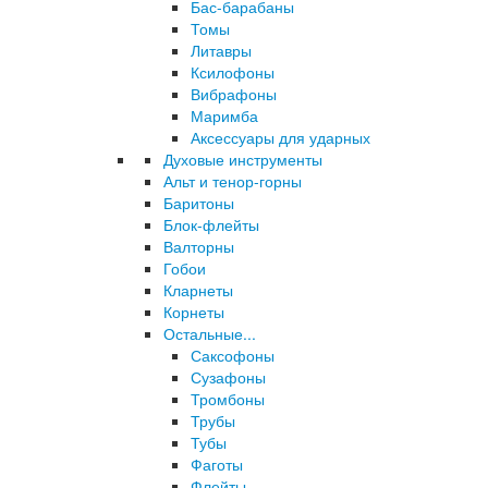
Бас-барабаны
Томы
Литавры
Ксилофоны
Вибрафоны
Маримба
Аксессуары для ударных
Духовые инструменты
Альт и тенор-горны
Баритоны
Блок-флейты
Валторны
Гобои
Кларнеты
Корнеты
Остальные...
Саксофоны
Сузафоны
Тромбоны
Трубы
Тубы
Фаготы
Флейты