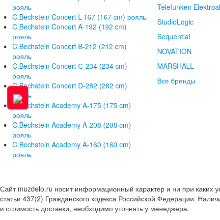
рояль
Telefunken Elektroa
C.Bechstein Concert L-167 (167 cm) рояль
StudioLogic
C.Bechstein Concert A-192 (192 cm)
рояль
Sequential
C.Bechstein Concert B-212 (212 cm)
NOVATION
рояль
C.Bechstein Concert С-234 (234 cm)
MARSHALL
рояль
Все бренды
C.Bechstein Concert D-282 (282 cm)
рояль
C.Bechstein Academy A-175 (175 cm)
рояль
C.Bechstein Academy A-208 (208 cm)
рояль
C.Bechstein Academy A-160 (160 cm)
рояль
Сайт muzdelo.ru носит информационный характер и ни при каких 
статьи 437(2) Гражданского кодекса Российской Федерации. Налич
и стоимость доставки, необходимо уточнять у менеджера.