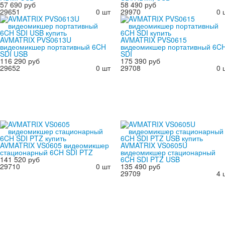
57 690 руб
58 490 руб
29651
0 шт
29970
0 
AVMATRIX PVS0613U
AVMATRIX PVS0615
видеомикшер портативный 6CH
видеомикшер портативный 6C
SDI USB
SDI
116 290 руб
175 390 руб
29652
0 шт
29708
0 
AVMATRIX VS0605 видеомикшер
AVMATRIX VS0605U
стационарный 6CH SDI PTZ
видеомикшер стационарный
141 520 руб
6CH SDI PTZ USB
29710
0 шт
135 490 руб
29709
4 