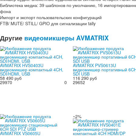
Библиотека медиа: 39 шаблонов по умолчанию, 16 импортированны
фона
Импорт и экспорт пользовательских конфигураций
FTB/ MUTE/ STILL/ GPIO для сигнализации tally
Другие
видеомикшеры AVMATRIX
AVMATRIX HVS0403U
AVMATRIX PVS0613U
видеомикшер компактный 4CH,
видеомикшер портативный 6C
SDI/HDMI, USB
SDI USB
58 490 руб
116 290 руб
29970
0
29652
~2%
AVMATRIX VS0605U