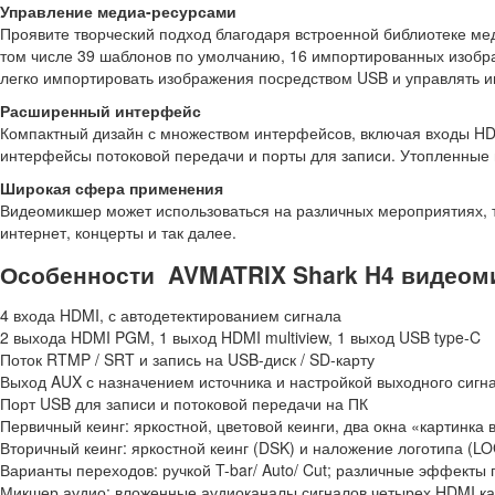
Управление медиа-ресурсами
Проявите творческий подход благодаря встроенной библиотеке ме
том числе 39 шаблонов по умолчанию, 16 импортированных изобра
легко импортировать изображения посредством USB и управлять и
Расширенный интерфейс
Компактный дизайн с множеством интерфейсов, включая входы HDM
интерфейсы потоковой передачи и порты для записи. Утопленные
Широкая сфера применения
Видеомикшер может использоваться на различных мероприятиях, т
интернет, концерты и так далее.
Особенности AVMATRIX Shark H4 видеом
4 входа HDMI, с автодетектированием сигнала
2 выхода HDMI PGM, 1 выход HDMI multiview, 1 выход USB type-C
Поток RTMP / SRT и запись на USB-диск / SD-карту
Выход AUX с назначением источника и настройкой выходного сигн
Порт USB для записи и потоковой передачи на ПК
Первичный кеинг: яркостной, цветовой кеинги, два окна «картинка в
Вторичный кеинг: яркостной кеинг (DSK) и наложение логотипа (L
Варианты переходов: ручкой T-bar/ Auto/ Cut; различные эффекты 
Микшер аудио: вложенные аудиоканалы сигналов четырех HDMI кан