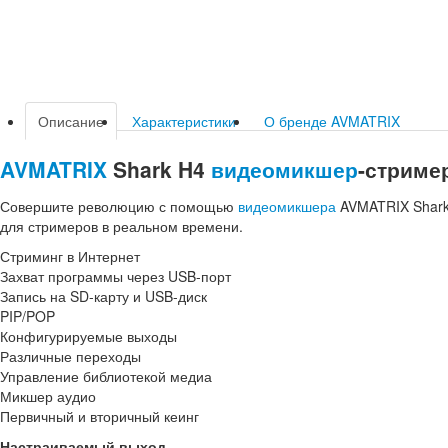
Описание
Характеристики
О бренде AVMATRIX
AVMATRIX
Shark H4
видеомикшер
-стриме
Совершите революцию с помощью
видеомикшера
AVMATRIX Shark
для стримеров в реальном времени.
Стриминг в Интернет
Захват программы через USB-порт
Запись на SD-карту и USB-диск
PIP/POP
Конфигурируемые выходы
Различные переходы
Управление библиотекой медиа
Микшер аудио
Первичный и вторичный кеинг
Настраиваемый выход