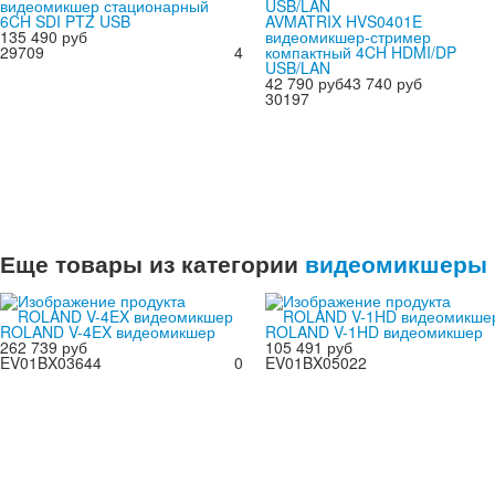
видеомикшер стационарный
6CH SDI PTZ USB
AVMATRIX HVS0401E
135 490 руб
видеомикшер-стример
29709
4
компактный 4CH HDMI/DP
USB/LAN
42 790 руб
43 740 руб
30197
Еще товары из категории
видеомикшеры
ROLAND V-4EX видеомикшер
ROLAND V-1HD видеомикшер
262 739 руб
105 491 руб
EV01BX03644
0
EV01BX05022