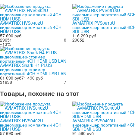
AVMATRIX HVS0402U
AVMATRIX PVS0613U
видеомикшер компактный 4CH
видеомикшер портативный 6C
HDMI USB
SDI USB
57 690 руб
116 290 руб
29651
0
29652
~13%
AVMATRIX Shark H4 PLUS
видеомикшер-стример
портативный 4CH HDMI USB LAN
61 690 руб
71 490 руб
31638
7
Товары, похожие на этот
AVMATRIX HVS0402U
AVMATRIX PVS0403U
видеомикшер компактный 4CH
видеомикшер портативный 4C
HDMI USB
SDI/HDMI USB
57 690 руб
91 590 руб