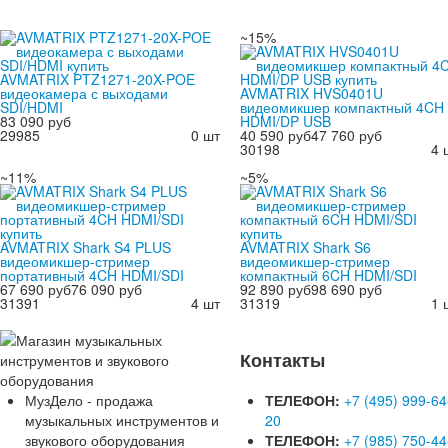
~15%
AVMATRIX PTZ1271-20X-POE
видеокамера с выходами
AVMATRIX HVS0401U
SDI/HDMI
видеомикшер компактный 4CH
83 090 руб
HDMI/DP USB
29985
0 шт
40 590 руб
47 760 руб
30198
4 
~11%
~5%
AVMATRIX Shark S4 PLUS
AVMATRIX Shark S6
видеомикшер-стример
видеомикшер-стример
портативный 4CH HDMI/SDI
компактный 6CH HDMI/SDI
67 690 руб
76 090 руб
92 890 руб
98 690 руб
31391
4 шт
31319
1 
Контакты
МузДело - продажа
ТЕЛЕФОН:
+7 (495) 999-64
музыкальных инструментов и
20
звукового оборудования
ТЕЛЕФОН:
+7 (985) 750-44