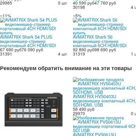
29985
0 шт
40 590 руб
47 760 руб
30198
4 
~11%
~5%
AVMATRIX Shark S4 PLUS
AVMATRIX Shark S6
видеомикшер-стример
видеомикшер-стример
портативный 4CH HDMI/SDI
компактный 6CH HDMI/SDI
67 690 руб
76 090 руб
92 890 руб
98 690 руб
31391
4 шт
31319
1 
Рекомендуем обратить внимание на эти товары
AVMATRIX HVS0403U
видеомикшер компактный 4CH,
SDI/HDMI, USB
58 490 руб
29970
0 
AVMATRIX PVS0613U