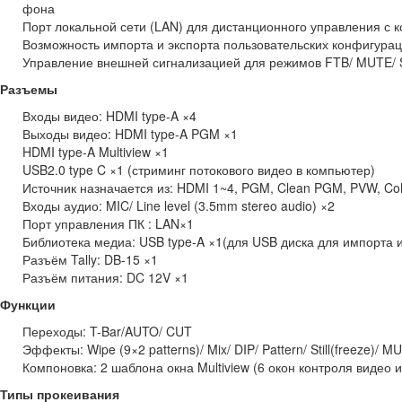
фона
Порт локальной сети (LAN) для дистанционного управления с 
Возможность импорта и экспорта пользовательских конфигура
Управление внешней сигнализацией для режимов FTB/ MUTE/ 
Разъемы
Входы видео: HDMI type-A ×4
Выходы видео: HDMI type-A PGM ×1
HDMI type-A Multiview ×1
USB2.0 type C ×1 (стриминг потокового видео в компьютер)
Источник назначается из: HDMI 1~4, PGM, Clean PGM, PVW, Color
Входы аудио: MIC/ Line level (3.5mm stereo audio) ×2
Порт управления ПК : LAN×1
Библиотека медиа: USB type-A ×1(для USB диска для импорта 
Разъём Tally: DB-15 ×1
Разъём питания: DC 12V ×1
Функции
Переходы: T-Bar/AUTO/ CUT
Эффекты: Wipe (9×2 patterns)/ Mix/ DIP/ Pattern/ Still(freeze)/ 
Компоновка: 2 шаблона окна Multiview (6 окон контроля видео 
Типы прокеивания