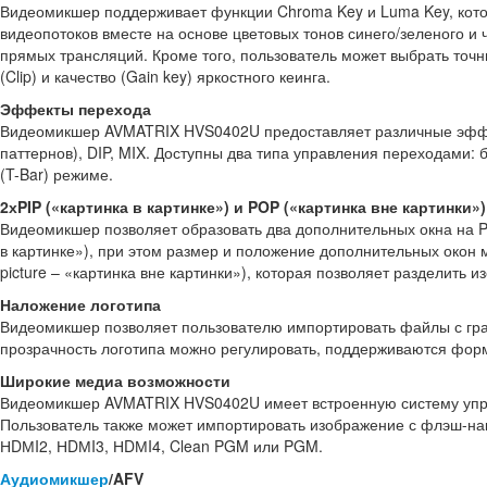
Видеомикшер поддерживает функции Chroma Key и Luma Key, кото
видеопотоков вместе на основе цветовых тонов синего/зеленого и
прямых трансляций. Кроме того, пользователь может выбрать точн
(Clip) и качество (Gain key) яркостного кеинга.
Эффекты перехода
Видеомикшер AVMATRIX HVS0402U предоставляет различные эффек
паттернов), DIP, MIX. Доступны два типа управления переходами:
(T-Bar) режиме.
2хPIP («картинка в картинке») и POP («картинка вне картинки»)
Видеомикшер позволяет образовать два дополнительных окна на PG
в картинке»), при этом размер и положение дополнительных окон м
picture – «картинка вне картинки»), которая позволяет разделить 
Наложение логотипа
Видеомикшер позволяет пользователю импортировать файлы с гра
прозрачность логотипа можно регулировать, поддерживаются форматы p
Широкие медиа возможности
Видеомикшер AVMATRIX HVS0402U имеет встроенную систему упр
Пользователь также может импортировать изображение с флэш-нак
НDМI2, НDМI3, НDМI4, Clean PGM или PGM.
Аудиомикшер
/AFV