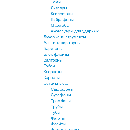
Томы
Литавры
Ксилофоны
Вибрафоны
Маримба
Аксессуары для ударных
Духовые инструменты
Альт и тенор-горны
Баритоны
Блок-флейты
Валторны
Гобои
Кларнеты
Корнеты
Остальные...
Саксофоны
Сузафоны
Тромбоны
Трубы
Тубы
Фаготы
Флейты
Флюгельгорны