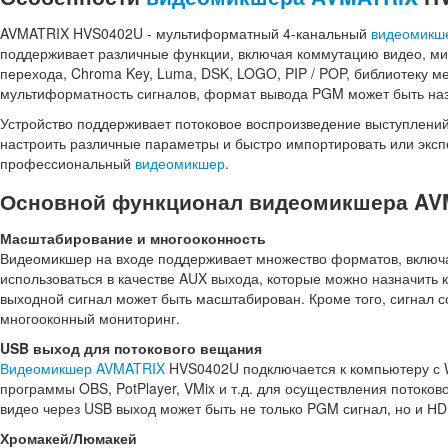
AVMATRIX HVS0402U - мультиформатный 4-канальный
видеомикш
поддерживает различные функции, включая коммутацию видео, мик
перехода, Chroma Key, Luma, DSK, LOGO, PIP / POP, библиотеку м
мультиформатность сигналов, формат вывода PGM может быть наз
Устройство поддерживает потоковое воспроизведение выступлений
настроить различные параметры и быстро импортировать или экс
профессиональный
видеомикшер
.
Основной функционал видеомикшера AV
Масштабирование и многооконность
Видеомикшер на входе поддерживает множество форматов, включая 
использоваться в качестве AUX выхода, которые можно назначить 
выходной сигнал может быть масштабирован. Кроме того, сигнал с
многооконный мониторинг.
USB выход для потокового вещания
Видеомикшер AVMATRIX
HVS0402U подключается к компьютеру с W
программы OBS, PotPlayer, VMix и т.д. для осуществления потоко
видео через USB выход может быть не только PGM сигнал, но и Н
Хромакей/Люмакей