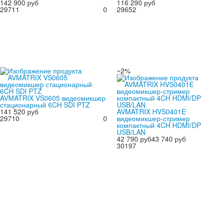
142 900 руб
116 290 руб
29711
0
29652
~2%
AVMATRIX VS0605 видеомикшер
стационарный 6CH SDI PTZ
141 520 руб
AVMATRIX HVS0401E
29710
0
видеомикшер-стример
компактный 4CH HDMI/DP
USB/LAN
42 790 руб
43 740 руб
30197