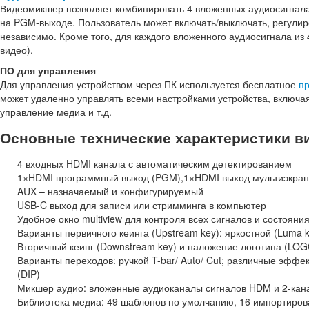
Видеомикшер позволяет комбинировать 4 вложенных аудиосигнал
на PGM-выходе. Пользователь может включать/выключать, регулиро
независимо. Кроме того, для каждого вложенного аудиосигнала из
видео).
ПО для управления
Для управления устройством через ПК используется бесплатное
п
может удаленно управлять всеми настройками устройства, включа
управление медиа и т.д.
Основные технические характеристики 
4 входных HDMI канала с автоматическим детектированием
1×HDMI программный выход (PGM),1×HDMI выход мультиэкрана 
AUX – назначаемый и конфигурируемый
USB-C выход для записи или стримминга в компьютер
Удобное окно multiview для контроля всех сигналов и состоян
Варианты первичного кеинга (Upstream key): яркостной (Luma ke
Вторичный кеинг (Downstream key) и наложение логотипа (LOG
Варианты переходов: ручкой T-bar/ Auto/ Cut; различные эффе
(DIP)
Микшер аудио: вложенные аудиоканалы сигналов HDM и 2-канал
Библиотека медиа: 49 шаблонов по умолчанию, 16 импортиров