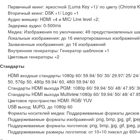
Первичный кеинг: яркостной (Luma Key ×1)/ по цвету (Chroma Ke
Вторичный кеинг: DSK ×1/ Logo ×1
Аудио микшер: HDMI ×4 и MIC/ Line level ×2;
Задержка аудио: 0-500ms
Медиа: Изображения по умолчанию: 49 предустановленных ш
Локальные изображения: до 16 импортированных изображений
Захваченные изображения: до 16 изображений
Внутренние генераторы: Генератор шаблонов ×1
Цветовые генераторы ×2
Стандарты
HDMI входные стандарты 1080p 60/ 59.94/ 50/ 30/ 29.97/ 25/ 24/ 23
50, 576p 50, 480p 59.94/ 60, 480i 59.94/ 60
Стандарты HDMI выхода PGM: 1080p 60/ 59.94/ 50/ 48/ 47.95/ 30/ 
Стандарты HDMI выхода Multiview:1080p 60/ 59.94/ 50/ 48/ 47.95/ 
Цветовое пространство HDMI: RGB/ YUV
USB выход: MJPG, до 1080p 60
Форматы носителей медиа: Поддерживаемые форматы дисков U
Поддерживаемые форматы изображений: png, bmp, jpg, gif, jpeg, 
Поддерживаемые форматы логотипов: png, bmp, jpg, gif, jpeg, ppm
Поддерживаемые размеры логотипов: от 10×10 пиксел до 600×