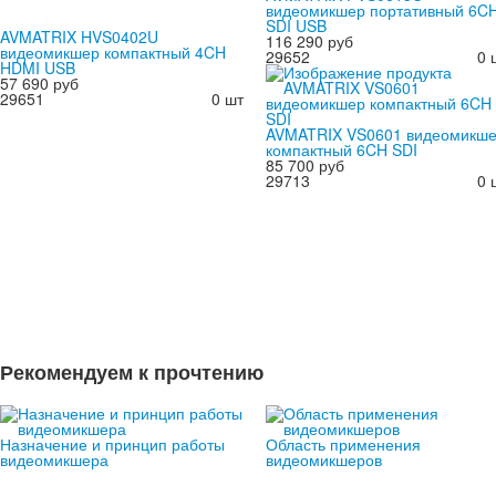
видеомикшер портативный 6C
SDI USB
AVMATRIX HVS0402U
116 290 руб
видеомикшер компактный 4CH
29652
0 
HDMI USB
57 690 руб
29651
0 шт
AVMATRIX VS0601 видеомикш
компактный 6CH SDI
85 700 руб
29713
0 
Рекомендуем к прочтению
Назначение и принцип работы
Область применения
видеомикшера
видеомикшеров