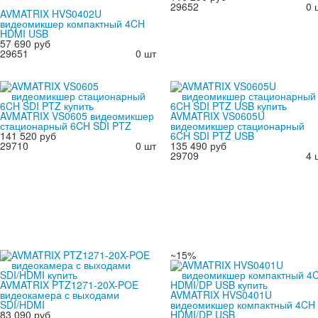
29652
0 
AVMATRIX HVS0402U
видеомикшер компактный 4CH
HDMI USB
57 690 руб
29651
0 шт
AVMATRIX VS0605 видеомикшер
AVMATRIX VS0605U
стационарный 6CH SDI PTZ
видеомикшер стационарный
141 520 руб
6CH SDI PTZ USB
29710
0 шт
135 490 руб
29709
4 
~15%
AVMATRIX PTZ1271-20X-POE
видеокамера с выходами
AVMATRIX HVS0401U
SDI/HDMI
видеомикшер компактный 4CH
83 090 руб
HDMI/DP USB