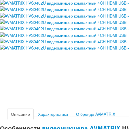
Описание
Характеристики
О бренде AVMATRIX
Особенности
видеомикшера
AVMATRIX
HV