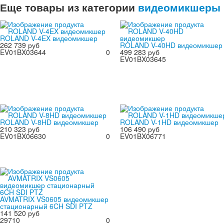
Еще товары из категории
видеомикшеры
ROLAND V-4EX видеомикшер
262 739 руб
ROLAND V-40HD видеомикшер
EV01BX03644
0
499 283 руб
EV01BX03645
ROLAND V-8HD видеомикшер
ROLAND V-1HD видеомикшер
210 323 руб
106 490 руб
EV01BX06630
0
EV01BX06771
AVMATRIX VS0605 видеомикшер
стационарный 6CH SDI PTZ
141 520 руб
29710
0