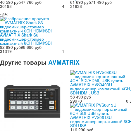
40 590 руб
47 760 руб
61 690 руб
71 490 руб
30198
4
31638
~5%
AVMATRIX Shark S6
видеомикшер-стример
компактный 6CH HDMI/SDI
92 890 руб
98 690 руб
31319
1
Другие
товары
AVMATRIX
AVMATRIX HVS0403U
видеомикшер компактный 4CH,
SDI/HDMI, USB
58 490 руб
29970
0 
AVMATRIX PVS0613U
видеомикшер портативный 6C
SDI USB
116 290 руб