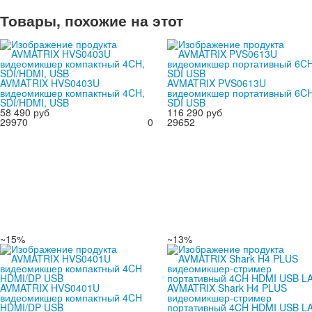
Товары, похожие на этот
AVMATRIX HVS0403U
AVMATRIX PVS0613U
видеомикшер компактный 4CH,
видеомикшер портативный 6C
SDI/HDMI, USB
SDI USB
58 490 руб
116 290 руб
29970
0
29652
~15%
~13%
AVMATRIX HVS0401U
AVMATRIX Shark H4 PLUS
видеомикшер компактный 4CH
видеомикшер-стример
HDMI/DP USB
портативный 4CH HDMI USB L