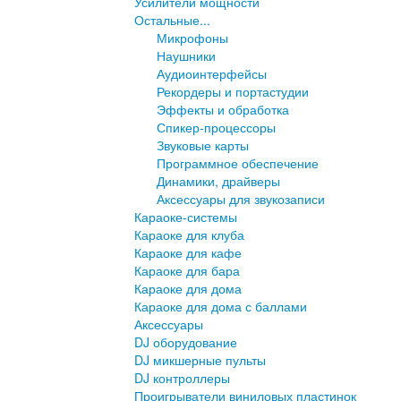
Усилители мощности
Остальные...
Микрофоны
Наушники
Аудиоинтерфейсы
Рекордеры и портастудии
Эффекты и обработка
Спикер-процессоры
Звуковые карты
Программное обеспечение
Динамики, драйверы
Аксессуары для звукозаписи
Караоке-системы
Караоке для клуба
Караоке для кафе
Караоке для бара
Караоке для дома
Караоке для дома с баллами
Аксессуары
DJ оборудование
DJ микшерные пульты
DJ контроллеры
Проигрыватели виниловых пластинок