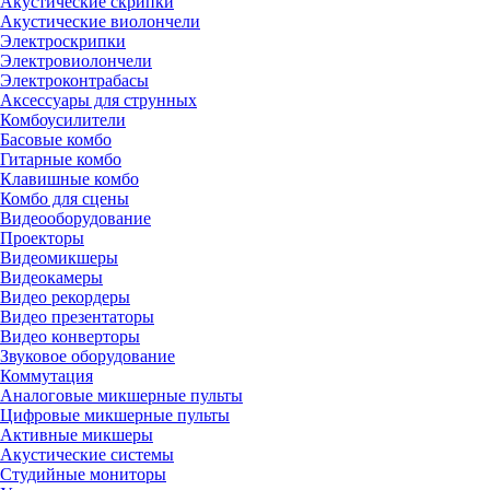
Акустические скрипки
Акустические виолончели
Электроскрипки
Электровиолончели
Электроконтрабасы
Аксессуары для струнных
Комбоусилители
Басовые комбо
Гитарные комбо
Клавишные комбо
Комбо для сцены
Видеооборудование
Проекторы
Видеомикшеры
Видеокамеры
Видео рекордеры
Видео презентаторы
Видео конверторы
Звуковое оборудование
Коммутация
Аналоговые микшерные пульты
Цифровые микшерные пульты
Активные микшеры
Акустические системы
Студийные мониторы