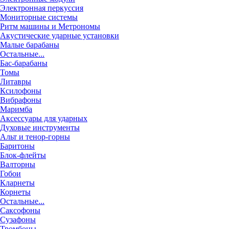
Электронная перкуссия
Мониторные системы
Ритм машины и Метрономы
Акустические ударные установки
Малые барабаны
Остальные...
Бас-барабаны
Томы
Литавры
Ксилофоны
Вибрафоны
Маримба
Аксессуары для ударных
Духовые инструменты
Альт и тенор-горны
Баритоны
Блок-флейты
Валторны
Гобои
Кларнеты
Корнеты
Остальные...
Саксофоны
Сузафоны
Тромбоны