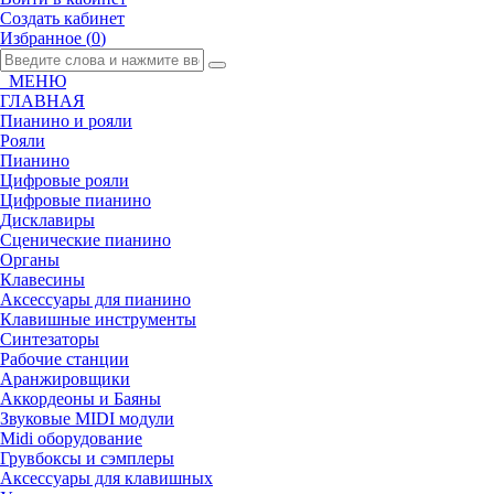
Создать кабинет
Избранное (
0
)
МЕНЮ
ГЛАВНАЯ
Пианино и рояли
Рояли
Пианино
Цифровые рояли
Цифровые пианино
Дисклавиры
Сценические пианино
Органы
Клавесины
Аксессуары для пианино
Клавишные инструменты
Синтезаторы
Рабочие станции
Аранжировщики
Аккордеоны и Баяны
Звуковые MIDI модули
Midi оборудование
Грувбоксы и сэмплеры
Аксессуары для клавишных