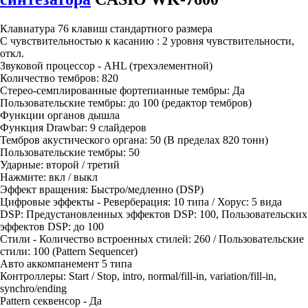
Клавиатура 76 клавиш стандартного размера
С чувствительностью к касанию : 2 уровня чувствительности,
откл.
Звуковой процессор - AHL (трехэлементной)
Количество тембров: 820
Стерео-семплированные фортепианные тембры: Да
Пользовательские тембры: до 100 (редактор тембров)
Функции органов дышла
Функция Drawbar: 9 слайдеров
Тембров акустического органа: 50 (В пределах 820 тонн)
Пользовательские тембры: 50
Ударные: второй / третий
Нажмите: вкл / выкл
Эффект вращения: Быстро/медленно (DSP)
Цифровые эффекты - Реверберация: 10 типа / Хорус: 5 вида
DSP: Предустановленных эффектов DSP: 100, Пользовательских
эффектов DSP: до 100
Стили - Количество встроенных стилей: 260 / Пользовательские
стили: 100 (Pattern Sequencer)
Авто аккомпанемент 5 типа
Контроллеры: Start / Stop, intro, normal/fill-in, variation/fill-in,
synchro/ending
Pattern секвенсор - Да