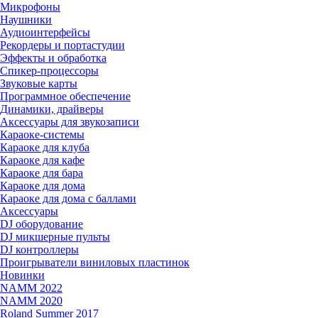
Микрофоны
Наушники
Аудиоинтерфейсы
Рекордеры и портастудии
Эффекты и обработка
Спикер-процессоры
Звуковые карты
Программное обеспечение
Динамики, драйверы
Аксессуары для звукозаписи
Караоке-системы
Караоке для клуба
Караоке для кафе
Караоке для бара
Караоке для дома
Караоке для дома с баллами
Аксессуары
DJ оборудование
DJ микшерные пульты
DJ контроллеры
Проигрыватели виниловых пластинок
Новинки
NAMM 2022
NAMM 2020
Roland Summer 2017