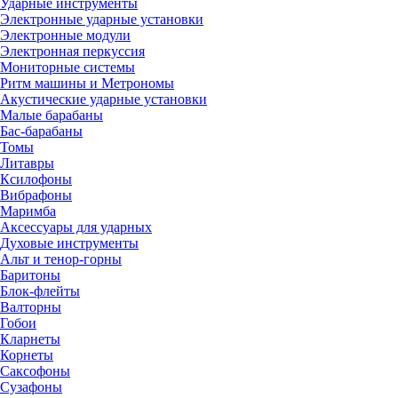
Ударные инструменты
Электронные ударные установки
Электронные модули
Электронная перкуссия
Мониторные системы
Ритм машины и Метрономы
Акустические ударные установки
Малые барабаны
Бас-барабаны
Томы
Литавры
Ксилофоны
Вибрафоны
Маримба
Аксессуары для ударных
Духовые инструменты
Альт и тенор-горны
Баритоны
Блок-флейты
Валторны
Гобои
Кларнеты
Корнеты
Саксофоны
Сузафоны