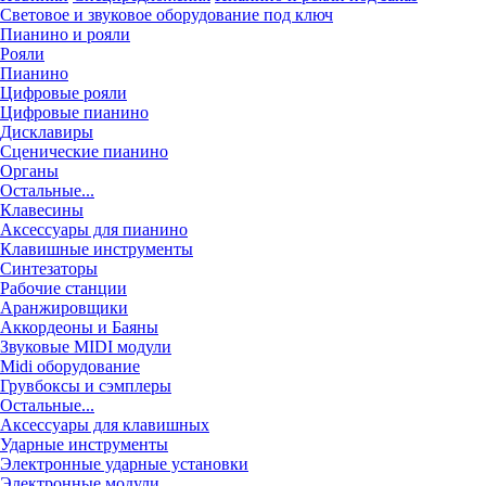
Световое и звуковое оборудование под ключ
Пианино и рояли
Рояли
Пианино
Цифровые рояли
Цифровые пианино
Дисклавиры
Сценические пианино
Органы
Остальные...
Клавесины
Аксессуары для пианино
Клавишные инструменты
Синтезаторы
Рабочие станции
Аранжировщики
Аккордеоны и Баяны
Звуковые MIDI модули
Midi оборудование
Грувбоксы и сэмплеры
Остальные...
Аксессуары для клавишных
Ударные инструменты
Электронные ударные установки
Электронные модули