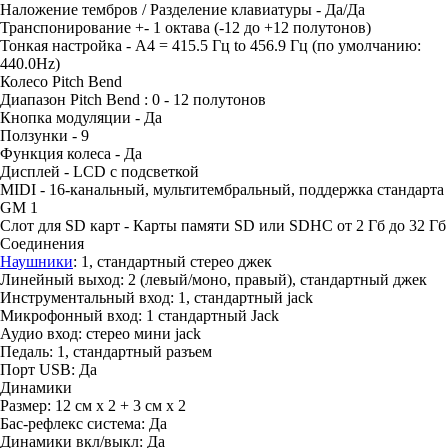
Наложение тембров / Разделение клавиатуры - Да/Да
Транспонирование +- 1 октава (-12 до +12 полутонов)
Тонкая настройка - A4 = 415.5 Гц to 456.9 Гц (по умолчанию:
440.0Hz)
Колесо Pitch Bend
Диапазон Pitch Bend : 0 - 12 полутонов
Кнопка модуляции - Да
Ползунки - 9
Функция колеса - Да
Дисплей - LCD с подсветкой
MIDI - 16-канальный, мультитембральный, поддержка стандарта
GM 1
Слот для SD карт - Карты памяти SD или SDHC от 2 Гб до 32 Гб
Соединения
Наушники
: 1, стандартный стерео джек
Линейный выход: 2 (левый/моно, правый), стандартный джек
Инструментальный вход: 1, стандартный jack
Микрофонный вход: 1 стандартный Jack
Аудио вход: стерео мини jack
Педаль: 1, стандартный разъем
Порт USB: Да
Динамики
Размер: 12 см x 2 + 3 см x 2
Бас-рефлекс система: Да
Динамики вкл/выкл: Да