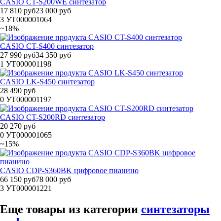
CASIO CT-S200WE синтезатор
17 810 руб
23 000 руб
3
УТ000001064
~18%
CASIO CT-S400 синтезатор
27 990 руб
34 350 руб
1
УТ000001198
CASIO LK-S450 синтезатор
28 490 руб
0
УТ000001197
CASIO CT-S200RD синтезатор
20 270 руб
0
УТ000001065
~15%
CASIO CDP-S360BK цифровое пианино
66 150 руб
78 000 руб
3
УТ000001221
Еще товары из категории
синтезаторы