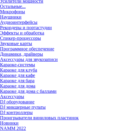
Усилители мощности
Остальные...
Микрофоны
Наушники
Аудиоинтерфейсы
Рекордеры и портастудии
Эффекты и обработка
Спикер-процессоры
Звуковые карты
Программное обеспечение
Динамики, драйверы
Аксессуары для звукозаписи
Караоке-системы
Караоке для клуба
Караоке для кафе
Караоке для бара
Караоке для дома
Караоке для дома с баллами
Аксессуары
DJ оборудование
DJ микшерные пульты
DJ контроллеры
Проигрыватели виниловых пластинок
Новинки
NAMM 2022