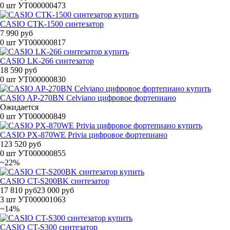
0 шт
УТ000000473
CASIO CTK-1500 синтезатор
7 990 руб
0 шт
УТ000000817
CASIO LK-266 синтезатор
18 590 руб
0 шт
УТ000000830
CASIO AP-270BN Celviano цифровое фортепиано
Ожидается
0 шт
УТ000000849
CASIO PX-870WE Privia цифровое фортепиано
123 520 руб
0 шт
УТ000000855
~22%
CASIO CT-S200BK синтезатор
17 810 руб
23 000 руб
3 шт
УТ000001063
~14%
CASIO CT-S300 синтезатор