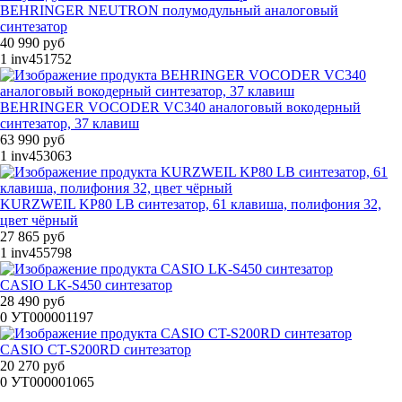
BEHRINGER NEUTRON полумодульный аналоговый
синтезатор
40 990 руб
1
inv451752
BEHRINGER VOCODER VC340 аналоговый вокодерный
синтезатор, 37 клавиш
63 990 руб
1
inv453063
KURZWEIL KP80 LB синтезатор, 61 клавиша, полифония 32,
цвет чёрный
27 865 руб
1
inv455798
CASIO LK-S450 синтезатор
28 490 руб
0
УТ000001197
CASIO CT-S200RD синтезатор
20 270 руб
0
УТ000001065