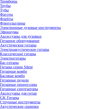
Тромбоны
Трубы
Тубы
Фаготы
Флейты
Флюгельгорны
Электронные духовые инструменты
Эфониумы
Аксессуары для духовых
Гитарное оборудование
Акустические гитары
Электроакустические гитары
Классические гитары
Электрогитары
Бас-гитары
Гитары серии Silent
Гитарные комбо
Басовые комбо
Гитарные педали
Гитарные процессоры
Гитарные синтезаторы
Аксессуары для гитар
GK Гитары
Струнные инструменты
Акустические скрипки