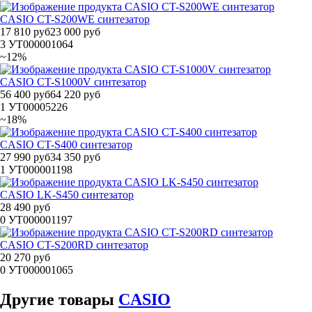
CASIO CT-S200WE синтезатор
17 810 руб
23 000 руб
3
УТ000001064
~12%
CASIO CT-S1000V синтезатор
56 400 руб
64 220 руб
1
УТ00005226
~18%
CASIO CT-S400 синтезатор
27 990 руб
34 350 руб
1
УТ000001198
CASIO LK-S450 синтезатор
28 490 руб
0
УТ000001197
CASIO CT-S200RD синтезатор
20 270 руб
0
УТ000001065
Другие
товары
CASIO