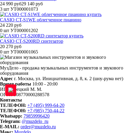
24 990 руб
29 140 руб
3 шт
УТ000001073
CASIO CT-S1WE облегченное пианино
24 220 руб
0 шт
УТ000001202
CASIO CT-S200RD синтезатор
20 270 руб
0 шт
УТ000001065
МузДело - продажа музыкальных инструментов и звукового
оборудования
Адрес
г. Москва, ул. Инициативная, д. 8, к. 2 (шоу-рума нет)
Время работы
10:00 - 20:00
ИП Порецкий М. М.
ОГРН 308770000288578
Контакты
ТЕЛЕФОН:
+7 (495) 999-64-20
ТЕЛЕФОН:
+7 (985) 750-44-22
Whatsapp:
79859996420
Telegram:
@muzdelo_ru
E-MAIL:
order@muzdelo.ru
Макс:
Muzdelo