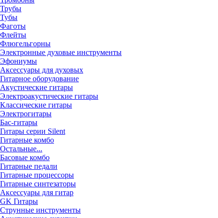
Трубы
Тубы
Фаготы
Флейты
Флюгельгорны
Электронные духовые инструменты
Эфониумы
Аксессуары для духовых
Гитарное оборудование
Акустические гитары
Электроакустические гитары
Классические гитары
Электрогитары
Бас-гитары
Гитары серии Silent
Гитарные комбо
Остальные...
Басовые комбо
Гитарные педали
Гитарные процессоры
Гитарные синтезаторы
Аксессуары для гитар
GK Гитары
Струнные инструменты