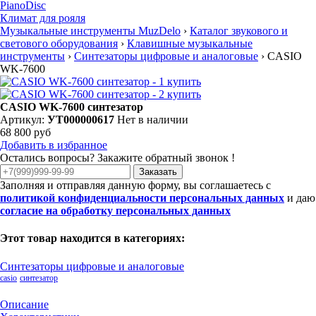
PianoDisc
Климат для рояля
Музыкальные инструменты MuzDelo
›
Каталог звукового и
светового оборудования
›
Клавишные музыкальные
инструменты
›
Синтезаторы цифровые и аналоговые
›
CASIO
WK-7600
CASIO WK-7600 синтезатор
Артикул:
УТ000000617
Нет в наличии
68 800 руб
Добавить в избранное
Остались вопросы? Закажите обратный звонок !
Заказать
Заполняя и отправляя данную форму, вы соглашаетесь с
политикой конфиденциальности персональных данных
и даю
согласие на обработку персональных данных
Этот товар находится в категориях:
Синтезаторы цифровые и аналоговые
casio
синтезатор
Описание