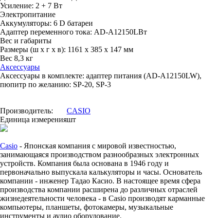
Усиление: 2 + 7 Вт
Электропитание
Аккумуляторы: 6 D батареи
Адаптер переменного тока: AD-A12150LВт
Вес и габариты
Размеры (ш х г х в): 1161 х 385 х 147 мм
Вес 8,3 кг
Аксессуары
Аксессуары в комплекте: адаптер питания (AD-A12150LW),
пюпитр по желанию: SP-20, SP-3
Производитель:
CASIO
Единица измерения
шт
Casio
- Японская компания с мировой известностью,
занимающаяся производством разнообразных электронных
устройств. Компания была основана в 1946 году и
первоначально выпускала калькуляторы и часы. Основатель
компании - инженер Тадао Касио. В настоящее время сфера
производства компании расширена до различных отраслей
жизнедеятельности человека - в Casio производят карманные
компьютеры, планшеты, фотокамеры, музыкальные
инструменты и аудио оборудование.