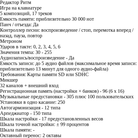
Редактор Ритм
Игра на клавиатуре
5 композиций, 17 треков
Емкость памяти: приблизительно 30 000 нот
Панч / отъезда: Да
Контроллер песни: воспроизведение / стоп, перемотка вперед /
назад, пауза, повтор
Метроном
Ударов в такте: 0, 2, 3, 4, 5, 6
Значения темпа: 30 - 255
Аудиозапись/воспроизведение - Да
Емкость записи: до 5 аудио файлов (максимальное время записи:
приблизительно 13 минут для одного аудио-файла)
Требования: Карты памяти SD или SDHC
Микшер
32 каналов + внешний вход
Регистрационная память (настройки × банков) - 96 (6 x 16)
Музыкальные предустановки - 305 плюс 100 пользовательских
Установки в одно касание: 250
Автогармонизация - 12 типа
Арпеджиатор - 150 типа
Шкала настройки - 17 предустановленных весов
Шкала точной настройки: ± 99 процентов
Шкала памяти: -
Октавный перенос: 2 октавы