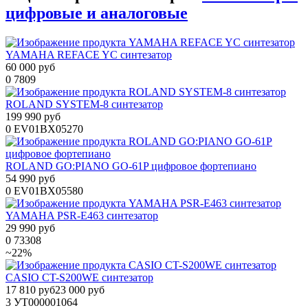
цифровые и аналоговые
YAMAHA REFACE YC синтезатор
60 000 руб
0
7809
ROLAND SYSTEM-8 синтезатор
199 990 руб
0
EV01BX05270
ROLAND GO:PIANO GO-61P цифровое фортепиано
54 990 руб
0
EV01BX05580
YAMAHA PSR-E463 синтезатор
29 990 руб
0
73308
~22%
CASIO CT-S200WE синтезатор
17 810 руб
23 000 руб
3
УТ000001064