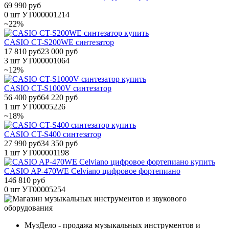
69 990 руб
0 шт
УТ000001214
~22%
CASIO CT-S200WE синтезатор
17 810 руб
23 000 руб
3 шт
УТ000001064
~12%
CASIO CT-S1000V синтезатор
56 400 руб
64 220 руб
1 шт
УТ00005226
~18%
CASIO CT-S400 синтезатор
27 990 руб
34 350 руб
1 шт
УТ000001198
CASIO AP-470WE Celviano цифровое фортепиано
146 810 руб
0 шт
УТ00005254
МузДело - продажа музыкальных инструментов и