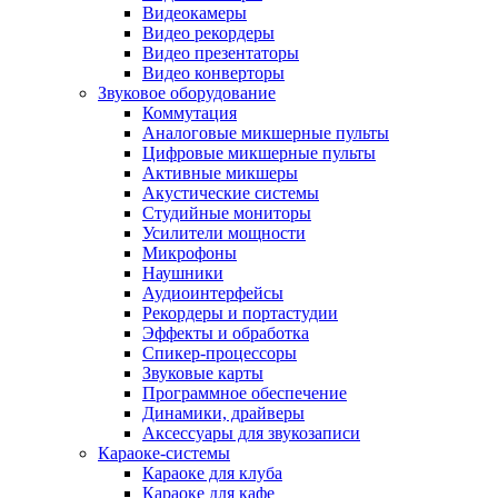
Видеокамеры
Видео рекордеры
Видео презентаторы
Видео конверторы
Звуковое оборудование
Коммутация
Аналоговые микшерные пульты
Цифровые микшерные пульты
Активные микшеры
Акустические системы
Студийные мониторы
Усилители мощности
Микрофоны
Наушники
Аудиоинтерфейсы
Рекордеры и портастудии
Эффекты и обработка
Спикер-процессоры
Звуковые карты
Программное обеспечение
Динамики, драйверы
Аксессуары для звукозаписи
Караоке-системы
Караоке для клуба
Караоке для кафе