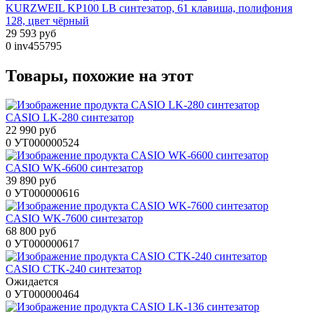
KURZWEIL KP100 LB синтезатор, 61 клавиша, полифония
128, цвет чёрный
29 593 руб
0
inv455795
Товары, похожие на этот
CASIO LK-280 синтезатор
22 990 руб
0
УТ000000524
CASIO WK-6600 синтезатор
39 890 руб
0
УТ000000616
CASIO WK-7600 синтезатор
68 800 руб
0
УТ000000617
CASIO CTK-240 синтезатор
Ожидается
0
УТ000000464