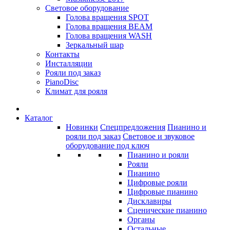
Световое оборудование
Голова вращения SPOT
Голова вращения BEAM
Голова вращения WASH
Зеркальный шар
Контакты
Инсталляции
Рояли под заказ
PianoDisc
Климат для рояля
Каталог
Новинки
Спецпредложения
Пианино и
рояли под заказ
Световое и звуковое
оборудование под ключ
Пианино и рояли
Рояли
Пианино
Цифровые рояли
Цифровые пианино
Дисклавиры
Сценические пианино
Органы
Остальные...