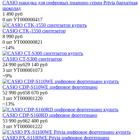
CASIO накидка для цифровых пианино серии Privia бархатная
шоколад
1 490 руб
0 шт
УТ000000417
CASIO CTK-1550 синтезатор
8 990 руб
0 шт
УТ000000821
~14%
CASIO CT-S300 синтезатор
24 990 руб
29 140 руб
3 шт
УТ000001073
~9%
CASIO CDP-S110WE цифровое фортепиано
52 990 руб
58 670 руб
3 шт
УТ000001220
~13%
CASIO CDP-S160RD цифровое фортепиано
53 990 руб
62 400 руб
3 шт
УТ000001222
CASIO PX-S1100WE Privia цифровое фортепиано