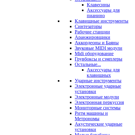
Клавесины
Аксессуары для
пианино
Клавишные инструменты
Синтезаторы
Рабочие станции
Аранжировщики
Аккордеоны и Баяны
Звуковые MIDI модули
Midi оборудование
Грувбоксы и сэмплеры
Остальные...
Аксессуары для
клавишных
Ударные инструменты
Электронные ударные
установки
Электронные модули
Электронная перкуссия
Мониторные системы
Ритм машины и
Метрономы
Акустические ударные
установки
Малые барабаны