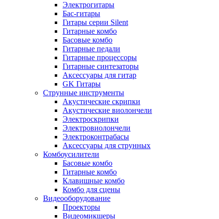
Электрогитары
Бас-гитары
Гитары серии Silent
Гитарные комбо
Басовые комбо
Гитарные педали
Гитарные процессоры
Гитарные синтезаторы
Аксессуары для гитар
GK Гитары
Струнные инструменты
Акустические скрипки
Акустические виолончели
Электроскрипки
Электровиолончели
Электроконтрабасы
Аксессуары для струнных
Комбоусилители
Басовые комбо
Гитарные комбо
Клавишные комбо
Комбо для сцены
Видеооборудование
Проекторы
Видеомикшеры