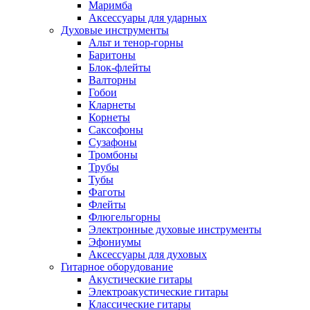
Маримба
Аксессуары для ударных
Духовые инструменты
Альт и тенор-горны
Баритоны
Блок-флейты
Валторны
Гобои
Кларнеты
Корнеты
Саксофоны
Сузафоны
Тромбоны
Трубы
Тубы
Фаготы
Флейты
Флюгельгорны
Электронные духовые инструменты
Эфониумы
Аксессуары для духовых
Гитарное оборудование
Акустические гитары
Электроакустические гитары
Классические гитары