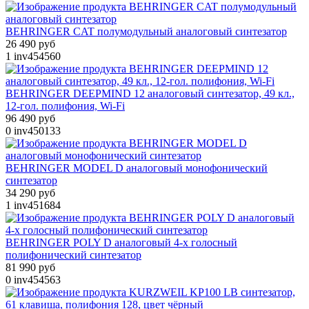
BEHRINGER CAT полумодульный аналоговый синтезатор
26 490 руб
1
inv454560
BEHRINGER DEEPMIND 12 аналоговый синтезатор, 49 кл.,
12-гол. полифония, Wi-Fi
96 490 руб
0
inv450133
BEHRINGER MODEL D аналоговый монофонический
синтезатор
34 290 руб
1
inv451684
BEHRINGER POLY D аналоговый 4-х голосный
полифонический синтезатор
81 990 руб
0
inv454563