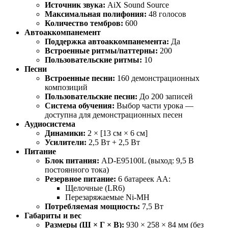
Источник звука:
AiX Sound Source
Максимальная полифония:
48 голосов
Количество тембров:
600
Автоаккомпанемент
Поддержка автоаккомпанемента:
Да
Встроенные ритмы/паттерны:
200
Пользовательские ритмы:
10
Песни
Встроенные песни:
160 демонстрационных
композиций
Пользовательские песни:
До 200 записей
Система обучения:
Выбор части урока —
доступна для демонстрационных песен
Аудиосистема
Динамики:
2 × [13 см × 6 см]
Усилители:
2,5 Вт + 2,5 Вт
Питание
Блок питания:
AD-E95100L (выход: 9,5 В
постоянного тока)
Резервное питание:
6 батареек АА:
Щелочные (LR6)
Перезаряжаемые Ni-MH
Потребляемая мощность:
7,5 Вт
Габариты и вес
Размеры (Ш × Г × В):
930 × 258 × 84 мм (без