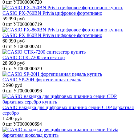
0 шт
УТ000000720
CASIO PX-760BN Privia цифровое фортепиано
59 990 руб
0 шт
УТ000000719
CASIO PX-860BN Privia цифровое фортепиано
60 990 руб
0 шт
УТ000000741
CASIO CTK-7200 синтезатор
28 990 руб
0 шт
УТ000000629
CASIO SP-20H фортепианная педаль
2 990 руб
0 шт
УТ000000096
CASIO накидка для цифровых пианино серии CDP бархатная
серебро
1 490 руб
0 шт
УТ000000694