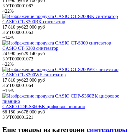
15 990 руб
18 100 руб
3
УТ000001067
~22%
CASIO CT-S200BK синтезатор
17 810 руб
23 000 руб
3
УТ000001063
~14%
CASIO CT-S300 синтезатор
24 990 руб
29 140 руб
3
УТ000001073
~22%
CASIO CT-S200WE синтезатор
17 810 руб
23 000 руб
3
УТ000001064
~15%
CASIO CDP-S360BK цифровое пианино
66 150 руб
78 000 руб
3
УТ000001221
Еще товары из категории
синтезаторы