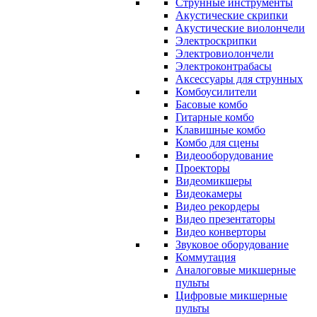
Струнные инструменты
Акустические скрипки
Акустические виолончели
Электроскрипки
Электровиолончели
Электроконтрабасы
Аксессуары для струнных
Комбоусилители
Басовые комбо
Гитарные комбо
Клавишные комбо
Комбо для сцены
Видеооборудование
Проекторы
Видеомикшеры
Видеокамеры
Видео рекордеры
Видео презентаторы
Видео конверторы
Звуковое оборудование
Коммутация
Аналоговые микшерные
пульты
Цифровые микшерные
пульты