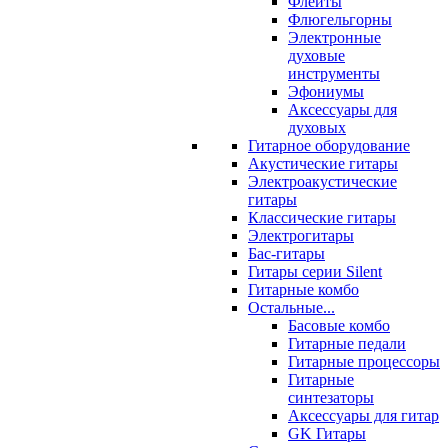
Флейты
Флюгельгорны
Электронные
духовые
инструменты
Эфониумы
Аксессуары для
духовых
Гитарное оборудование
Акустические гитары
Электроакустические
гитары
Классические гитары
Электрогитары
Бас-гитары
Гитары серии Silent
Гитарные комбо
Остальные...
Басовые комбо
Гитарные педали
Гитарные процессоры
Гитарные
синтезаторы
Аксессуары для гитар
GK Гитары