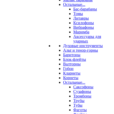
Остальные...
Бас-барабаны
Томы
Литавры
Ксилофоны
Вибрафоны
Маримба
Аксессуары для
ударных
Духовые инструменты
Альт и тенор-горны
Баритоны
Блок-флейты
Валторны
Гобои
Кларнеты
Корнеты
Остальные...
Саксофоны
Сузафоны
Тромбоны
Трубы
Тубы
Фаготы