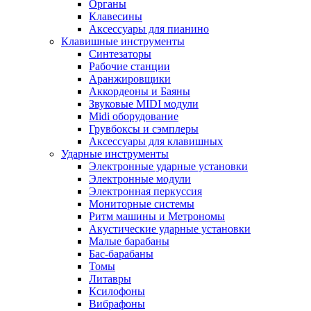
Органы
Клавесины
Аксессуары для пианино
Клавишные инструменты
Синтезаторы
Рабочие станции
Аранжировщики
Аккордеоны и Баяны
Звуковые MIDI модули
Midi оборудование
Грувбоксы и сэмплеры
Аксессуары для клавишных
Ударные инструменты
Электронные ударные установки
Электронные модули
Электронная перкуссия
Мониторные системы
Ритм машины и Метрономы
Акустические ударные установки
Малые барабаны
Бас-барабаны
Томы
Литавры
Ксилофоны
Вибрафоны