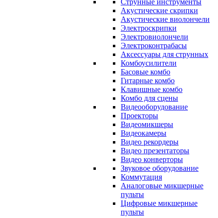
Струнные инструменты
Акустические скрипки
Акустические виолончели
Электроскрипки
Электровиолончели
Электроконтрабасы
Аксессуары для струнных
Комбоусилители
Басовые комбо
Гитарные комбо
Клавишные комбо
Комбо для сцены
Видеооборудование
Проекторы
Видеомикшеры
Видеокамеры
Видео рекордеры
Видео презентаторы
Видео конверторы
Звуковое оборудование
Коммутация
Аналоговые микшерные
пульты
Цифровые микшерные
пульты