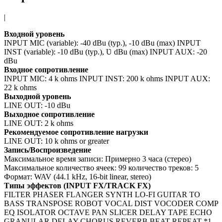
|
Входной уровень
INPUT MIC (variable): -40 dBu (typ.), -10 dBu (max) INPUT
INST (variable): -10 dBu (typ.), Ʋ dBu (max) INPUT AUX: -20
dBu
Входное сопротивление
INPUT MIC: 4 k ohms INPUT INST: 200 k ohms INPUT AUX:
22 k ohms
Выходной уровень
LINE OUT: -10 dBu
Выходное сопротивление
LINE OUT: 2 k ohms
Рекомендуемое сопротивление нагрузки
LINE OUT: 10 k ohms or greater
Запись/Воспроизведение
Максимальное время записи: Примерно 3 часа (стерео)
Максимальное количество ячеек: 99 количество треков: 5
Формат: WAV (44.1 kHz, 16-bit linear, stereo)
Типы эффектов (INPUT FX/TRACK FX)
FILTER PHASER FLANGER SYNTH LO-FI GUITAR TO
BASS TRANSPOSE ROBOT VOCAL DIST VOCODER COMP
EQ ISOLATOR OCTAVE PAN SLICER DELAY TAPE ECHO
GRANULAR DELAY CHORUS REVERB BEAT REPEAT *1