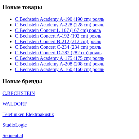
Новые товары
C.Bechstein Academy A-190 (190 cm) рояль
C.Bechstein Academy A-228 (228 cm) рояль
C.Bechstein Concert L-167 (167 cm) рояль
C.Bechstein Concert A-192 (192 cm) рояль
C.Bechstein Concert B-212 (212 cm) рояль
C.Bechstein Concert С-234 (234 cm) рояль
C.Bechstein Concert D-282 (282 cm) рояль
C.Bechstein Academy A-175 (175 cm) рояль
C.Bechstein Academy A-208 (208 cm) рояль
C.Bechstein Academy A-160 (160 cm) рояль
Новые бренды
C.BECHSTEIN
WALDORF
Telefunken Elektroakustik
StudioLogic
Sequential