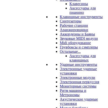
Клавесины
Аксессуары для
пианино
Клавишные инструменты
Синтезаторы
Рабочие станции
Аранжировщики
Аккордеоны и Баяны
Звуковые MIDI модули
Midi оборудование
Грувбоксы и сэмплеры
Остальные...
Аксессуары для
клавишных
Ударные инструменты
Электронные ударные
установки
Электронные модули
Электронная перкуссия
Мониторные системы
Ритм машины и
Метрономы
Акустические ударные
установки
Малые барабаны