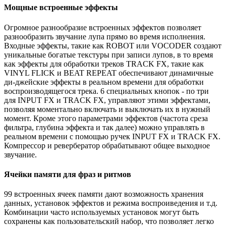
Мощные встроенные эффекты
Огромное разнообразие встроенных эффектов позволяет
разнообразить звучание лупа прямо во время исполнения.
Входные эффекты, такие как ROBOT или VOCODER создают
уникальные богатые текстуры при записи лупов, в то время
как эффекты для обработки треков TRACK FX, такие как
VINYL FLICK и BEAT REPEAT обеспечивают динамичные
ди-джейские эффекты в реальном времени для обработки
воспроизводящегося трека. 6 специальных кнопок - по три
для INPUT FX и TRACK FX, управляют этими эффектами,
позволяя моментально включать и выключать их в нужный
момент. Кроме этого параметрами эффектов (частота среза
фильтра, глубина эффекта и так далее) можно управлять в
реальном времени с помощью ручек INPUT FX и TRACK FX.
Компрессор и ревербератор обрабатывают общее выходное
звучание.
Ячейки памяти для фраз и ритмов
99 встроенных ячеек памяти дают возможность хранения
данных, установок эффектов и режима воспроиведения и т.д.
Комбинации часто используемых установок могут быть
сохранены как пользовательский набор, что позволяет легко