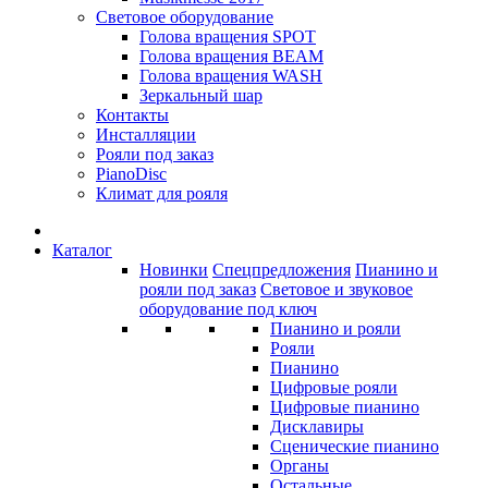
Световое оборудование
Голова вращения SPOT
Голова вращения BEAM
Голова вращения WASH
Зеркальный шар
Контакты
Инсталляции
Рояли под заказ
PianoDisc
Климат для рояля
Каталог
Новинки
Спецпредложения
Пианино и
рояли под заказ
Световое и звуковое
оборудование под ключ
Пианино и рояли
Рояли
Пианино
Цифровые рояли
Цифровые пианино
Дисклавиры
Сценические пианино
Органы
Остальные...