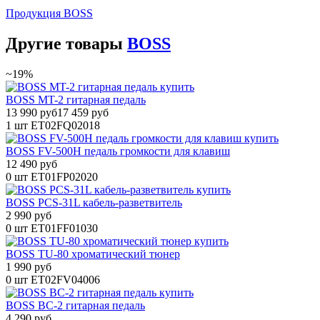
Продукция BOSS
Другие
товары
BOSS
~19%
BOSS MT-2 гитарная педаль
13 990 руб
17 459 руб
1 шт
ET02FQ02018
BOSS FV-500H педаль громкости для клавиш
12 490 руб
0 шт
ET01FP02020
BOSS PCS-31L кабель-разветвитель
2 990 руб
0 шт
ET01FF01030
BOSS TU-80 хроматический тюнер
1 990 руб
0 шт
ET02FV04006
BOSS BC-2 гитарная педаль
4 290 руб