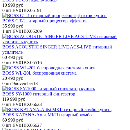
10 990 руб
0 шт
EV01BX05191
BOSS GT-1 гитарный процессор эффектов
35 990 руб
1 шт
EV01BX05269
BOSS ACOUSTIC SINGER LIVE ACS-LIVE гитарный
усилитель
60 490 руб
0 шт
EV01BX05516
BOSS WL-20L беспроводная система
20 490 руб
0 шт
9november18
BOSS SY-1000 гитарный синтезатор
119 990 руб
0 шт
EV01BX06623
BOSS KATANA-Artist MKII гитарный комбо
69 990 руб
0 шт
EV01BX06627