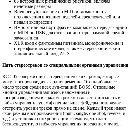
85 встроенных ритмических рисунков, включая
нечетные размеры
Внешнее управление по MIDI и возможность
подключения внешних педалей-переключателей или
педали экспрессии
Импорт или экспорт фраз на компьютер, передача аудио
и MIDI по USB для интеграции с программной средой
звукозаписи
XLR вход с фантомным питанием, монофонические и
стереофонические входы, а также стереофонический
дополнительный вход AUX
Пять стереотреков со специальными органами управления
RC-505 содержит пять стереофонических треков, которые
могут воспроизводиться одновременно. Это наибольшее
число треков среди всех луп-станций BOSS. Отдельные
кнопки управления записью, наложением и
воспроизведением в каждом треке позволяет записывать и
гибко управлять лупами| специальные фейдеры позволяют
отстроить уровни треков прямо на сцене. Каждый трек имеет
свой режим воспроизведения (multi, single, one-shot, reverse, и
т.д.) и установки синхронизации с темпом, что дает
беспрецедентную гибкость управления поведением лупов.