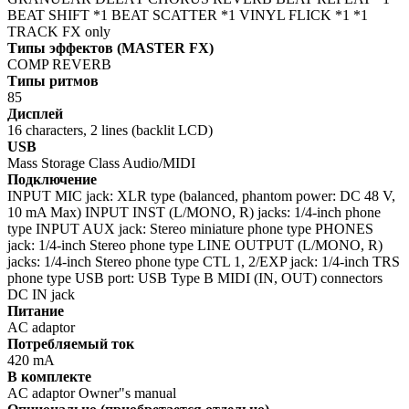
BEAT SHIFT *1 BEAT SCATTER *1 VINYL FLICK *1 *1
TRACK FX only
Типы эффектов (MASTER FX)
COMP REVERB
Типы ритмов
85
Дисплей
16 characters, 2 lines (backlit LCD)
USB
Mass Storage Class Audio/MIDI
Подключение
INPUT MIC jack: XLR type (balanced, phantom power: DC 48 V,
10 mA Max) INPUT INST (L/MONO, R) jacks: 1/4-inch phone
type INPUT AUX jack: Stereo miniature phone type PHONES
jack: 1/4-inch Stereo phone type LINE OUTPUT (L/MONO, R)
jacks: 1/4-inch Stereo phone type CTL 1, 2/EXP jack: 1/4-inch TRS
phone type USB port: USB Type B MIDI (IN, OUT) connectors
DC IN jack
Питание
AC adaptor
Потребляемый ток
420 mA
В комплекте
AC adaptor Owner"s manual