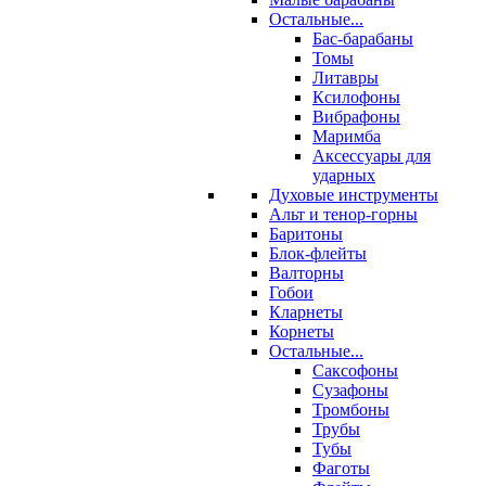
Остальные...
Бас-барабаны
Томы
Литавры
Ксилофоны
Вибрафоны
Маримба
Аксессуары для
ударных
Духовые инструменты
Альт и тенор-горны
Баритоны
Блок-флейты
Валторны
Гобои
Кларнеты
Корнеты
Остальные...
Саксофоны
Сузафоны
Тромбоны
Трубы
Тубы
Фаготы