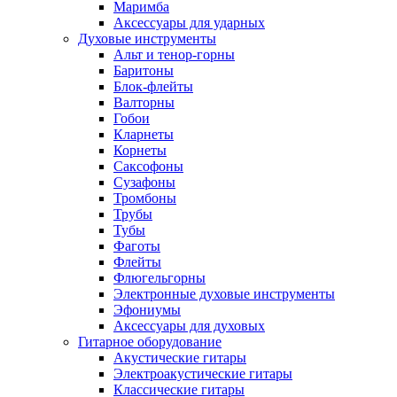
Маримба
Аксессуары для ударных
Духовые инструменты
Альт и тенор-горны
Баритоны
Блок-флейты
Валторны
Гобои
Кларнеты
Корнеты
Саксофоны
Сузафоны
Тромбоны
Трубы
Тубы
Фаготы
Флейты
Флюгельгорны
Электронные духовые инструменты
Эфониумы
Аксессуары для духовых
Гитарное оборудование
Акустические гитары
Электроакустические гитары
Классические гитары