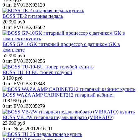
0 шт
EV01BX03120
BOSS TE-2 гитарная педаль
20 990 руб
0 шт
EV01BX03602
BOSS GP-10GK гитарный процессор с датчиком GK в
комплекте
55 990 руб
0 шт
EV01BX04256
BOSS TU-10-BU тюнер голубой
3 190 руб
0 шт
EV01BX03848
BOSS WAZA AMP CABINET212 гитарный кабинет
108 990 руб
0 шт
EV01BX05279
BOSS VB-2W гитарная педаль вибрато (VIBRATO)
23 990 руб
0 шт
New_20012016_11
BOSS TU-3S педаль-тюнер