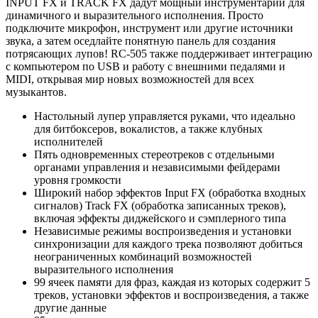
INPUT FX и TRACK FX дадут мощный инструментарий для
динамичного и выразительного исполнения. Просто
подключите микрофон, инструмент или другие источники
звука, а затем оседлайте понятную панель для создания
потрясающих лупов! RC-505 также поддерживает интеграцию
с компьютером по USB и работу с внешними педалями и
MIDI, открывая мир новых возможностей для всех
музыкантов.
Настольный лупер управляется руками, что идеально
для битбоксеров, вокалистов, а также клубных
исполнителей
Пять одновременных стереотреков с отдельными
органами управления и независимыми фейдерами
уровня громкости
Широкий набор эффектов Input FX (обработка входных
сигналов) Track FX (обработка записанных треков),
включая эффекты диджейского и сэмплерного типа
Независимые режимы воспроизведения и установки
синхронизации для каждого трека позволяют добиться
неограниченных комбинаций возможностей
выразительного исполнения
99 ячеек памяти для фраз, каждая из которых содержит 5
треков, установки эффектов и воспроизведения, а также
другие данные