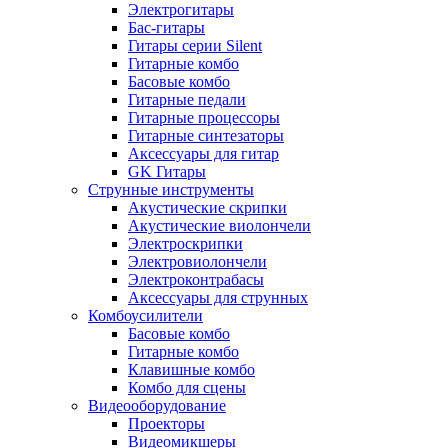
Электрогитары
Бас-гитары
Гитары серии Silent
Гитарные комбо
Басовые комбо
Гитарные педали
Гитарные процессоры
Гитарные синтезаторы
Аксессуары для гитар
GK Гитары
Струнные инструменты
Акустические скрипки
Акустические виолончели
Электроскрипки
Электровиолончели
Электроконтрабасы
Аксессуары для струнных
Комбоусилители
Басовые комбо
Гитарные комбо
Клавишные комбо
Комбо для сцены
Видеооборудование
Проекторы
Видеомикшеры