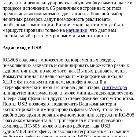
загрузить и реконфигурировать любую ячейку памяти, даже в
процессе исполнения. 85 различных встроенных ритмов
предоставят аккомпанемент для записи, а большой выбор
нечетных размеров дадут возможность реализовать
необычные композиции. Ритмические партии могут быть
маршрутизированы только на
наушники
, что дает вам
специальный трек с метрономом для мониторинга.
Аудио вход и USB
RC-505 содержит множество одновременных входов,
позволяющих захватить и смикшировать множество разных
аудиоисточников по мере того, как Вы выстраиваете лупы.
Коммутационная панель содержит микрофонный вход на
XLR с фантомным питанием, монофонический и
стереофонический вход 1/4 дюйма для гитары,
синтезатора
или других инструментов, а также миниджек для пдключения
плеера смартфона или другого стереофонического устройства.
Порты USB позволяют подключить Ваш компьютер и
экспортировать и импортировать файлы WAV, что очень
удобно для архивирования аудиолупов, или загрузки в RC-505
фраз аккомпанемента для триггеринга в стили фразового
сэмплера. RC-505 также отлично работает как USB
аудио/MIDI интерфейс, позволяя интегрировать его с вашим
любимым софтом для аудиозаписи, MIDI-синхронизации и