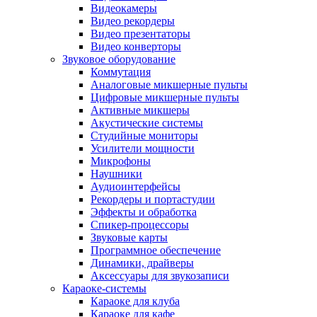
Видеокамеры
Видео рекордеры
Видео презентаторы
Видео конверторы
Звуковое оборудование
Коммутация
Аналоговые микшерные пульты
Цифровые микшерные пульты
Активные микшеры
Акустические системы
Студийные мониторы
Усилители мощности
Микрофоны
Наушники
Аудиоинтерфейсы
Рекордеры и портастудии
Эффекты и обработка
Спикер-процессоры
Звуковые карты
Программное обеспечение
Динамики, драйверы
Аксессуары для звукозаписи
Караоке-системы
Караоке для клуба
Караоке для кафе