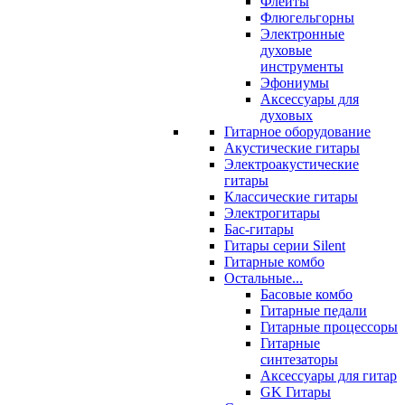
Флейты
Флюгельгорны
Электронные
духовые
инструменты
Эфониумы
Аксессуары для
духовых
Гитарное оборудование
Акустические гитары
Электроакустические
гитары
Классические гитары
Электрогитары
Бас-гитары
Гитары серии Silent
Гитарные комбо
Остальные...
Басовые комбо
Гитарные педали
Гитарные процессоры
Гитарные
синтезаторы
Аксессуары для гитар
GK Гитары