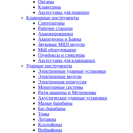
Органы
Клавесины
Аксессуары для пианино
Клавишные инструменты
Синтезаторы
Рабочие станции
Аранжировщики
Аккордеоны и Баяны
Звуковые MIDI модули
Midi оборудование
Грувбоксы и сэмплеры
Аксессуары для клавишных
Ударные инструменты
Электронные ударные установки
Электронные модули
Электронная перкуссия
Мониторные системы
Ритм машины и Метрономы
Акустические ударные установки
Малые барабаны
Бас-барабаны
Томы
Литавры
Ксилофоны
Вибрафоны