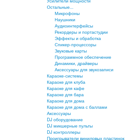
Усилители мощности
Остальные...
Микрофоны
Наушники
Аудиоинтерфейсы
Рекордеры и портастудии
Эффекты и обработка
Спикер-процессоры
Звуковые карты
Программное обеспечение
Динамики, драйверы
Аксессуары для звукозаписи
Караоке-системы
Караоке для клуба
Караоке для кафе
Караоке для бара
Караоке для дома
Караоке для дома с баллами
Аксессуары
DJ оборудование
DJ микшерные пульты
DJ контроллеры
Проигрыватели виниловых пластинок