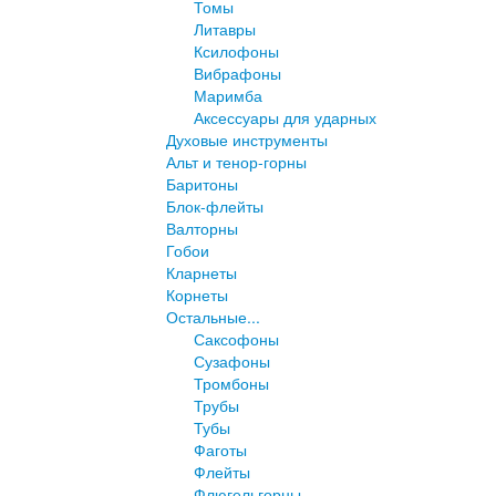
Томы
Литавры
Ксилофоны
Вибрафоны
Маримба
Аксессуары для ударных
Духовые инструменты
Альт и тенор-горны
Баритоны
Блок-флейты
Валторны
Гобои
Кларнеты
Корнеты
Остальные...
Саксофоны
Сузафоны
Тромбоны
Трубы
Тубы
Фаготы
Флейты
Флюгельгорны