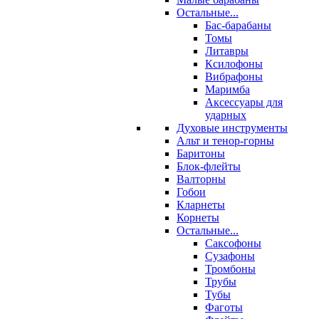
Остальные...
Бас-барабаны
Томы
Литавры
Ксилофоны
Вибрафоны
Маримба
Аксессуары для
ударных
Духовые инструменты
Альт и тенор-горны
Баритоны
Блок-флейты
Валторны
Гобои
Кларнеты
Корнеты
Остальные...
Саксофоны
Сузафоны
Тромбоны
Трубы
Тубы
Фаготы