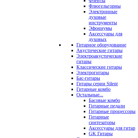
Флейты
Флюгельгорны
Электронные
духовые
инструменты
Эфониумы
Аксессуары для
духовых
Гитарное оборудование
Акустические гитары
Электроакустические
гитары
Классические гитары
Электрогитары
Бас-гитары
Гитары серии Silent
Гитарные комбо
Остальные...
Басовые комбо
Гитарные педали
Гитарные процессоры
Гитарные
синтезаторы
Аксессуары для гитар
GK Гитары