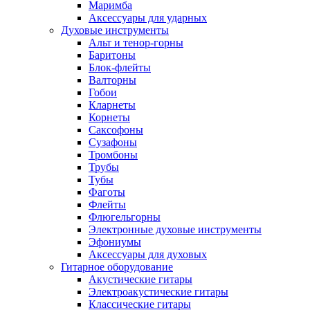
Маримба
Аксессуары для ударных
Духовые инструменты
Альт и тенор-горны
Баритоны
Блок-флейты
Валторны
Гобои
Кларнеты
Корнеты
Саксофоны
Сузафоны
Тромбоны
Трубы
Тубы
Фаготы
Флейты
Флюгельгорны
Электронные духовые инструменты
Эфониумы
Аксессуары для духовых
Гитарное оборудование
Акустические гитары
Электроакустические гитары
Классические гитары