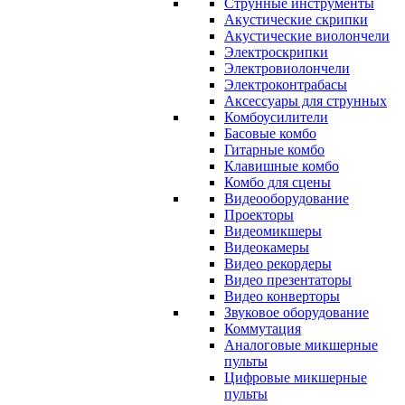
Струнные инструменты
Акустические скрипки
Акустические виолончели
Электроскрипки
Электровиолончели
Электроконтрабасы
Аксессуары для струнных
Комбоусилители
Басовые комбо
Гитарные комбо
Клавишные комбо
Комбо для сцены
Видеооборудование
Проекторы
Видеомикшеры
Видеокамеры
Видео рекордеры
Видео презентаторы
Видео конверторы
Звуковое оборудование
Коммутация
Аналоговые микшерные
пульты
Цифровые микшерные
пульты