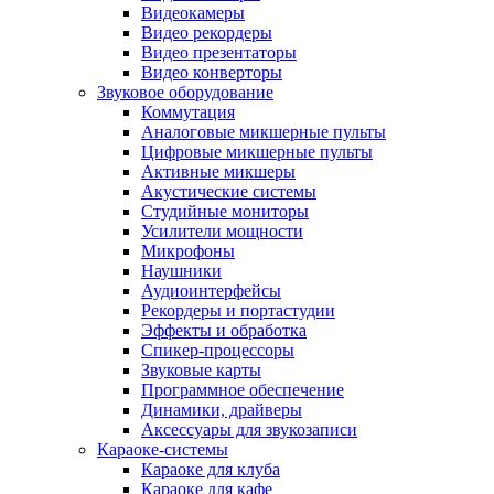
Видеокамеры
Видео рекордеры
Видео презентаторы
Видео конверторы
Звуковое оборудование
Коммутация
Аналоговые микшерные пульты
Цифровые микшерные пульты
Активные микшеры
Акустические системы
Студийные мониторы
Усилители мощности
Микрофоны
Наушники
Аудиоинтерфейсы
Рекордеры и портастудии
Эффекты и обработка
Спикер-процессоры
Звуковые карты
Программное обеспечение
Динамики, драйверы
Аксессуары для звукозаписи
Караоке-системы
Караоке для клуба
Караоке для кафе