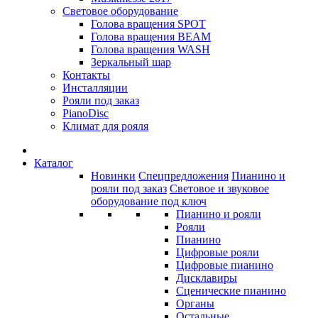
Световое оборудование
Голова вращения SPOT
Голова вращения BEAM
Голова вращения WASH
Зеркальный шар
Контакты
Инсталляции
Рояли под заказ
PianoDisc
Климат для рояля
Каталог
Новинки
Спецпредложения
Пианино и
рояли под заказ
Световое и звуковое
оборудование под ключ
Пианино и рояли
Рояли
Пианино
Цифровые рояли
Цифровые пианино
Дисклавиры
Сценические пианино
Органы
Остальные...