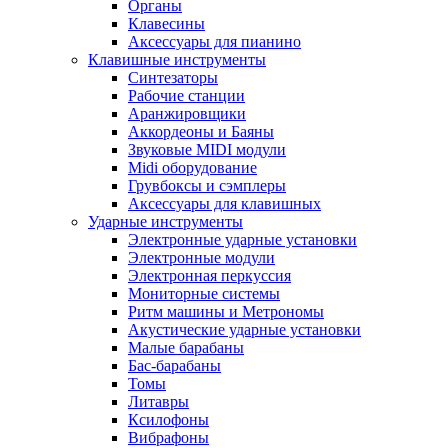
Органы
Клавесины
Аксессуары для пианино
Клавишные инструменты
Синтезаторы
Рабочие станции
Аранжировщики
Аккордеоны и Баяны
Звуковые MIDI модули
Midi оборудование
Грувбоксы и сэмплеры
Аксессуары для клавишных
Ударные инструменты
Электронные ударные установки
Электронные модули
Электронная перкуссия
Мониторные системы
Ритм машины и Метрономы
Акустические ударные установки
Малые барабаны
Бас-барабаны
Томы
Литавры
Ксилофоны
Вибрафоны