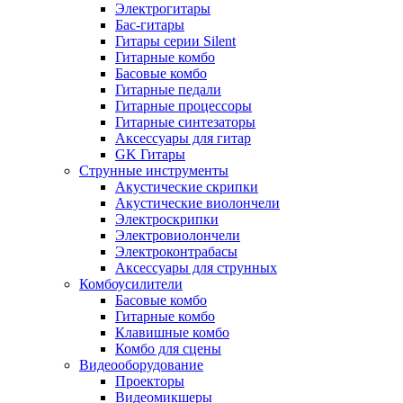
Электрогитары
Бас-гитары
Гитары серии Silent
Гитарные комбо
Басовые комбо
Гитарные педали
Гитарные процессоры
Гитарные синтезаторы
Аксессуары для гитар
GK Гитары
Струнные инструменты
Акустические скрипки
Акустические виолончели
Электроскрипки
Электровиолончели
Электроконтрабасы
Аксессуары для струнных
Комбоусилители
Басовые комбо
Гитарные комбо
Клавишные комбо
Комбо для сцены
Видеооборудование
Проекторы
Видеомикшеры