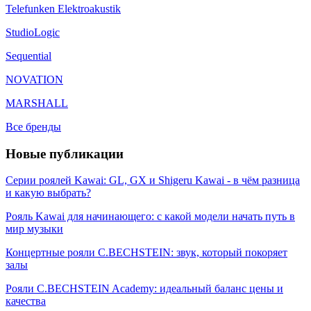
Telefunken Elektroakustik
StudioLogic
Sequential
NOVATION
MARSHALL
Все бренды
Новые публикации
Серии роялей Kawai: GL, GX и Shigeru Kawai - в чём разница
и какую выбрать?
Рояль Kawai для начинающего: с какой модели начать путь в
мир музыки
Концертные рояли C.BECHSTEIN: звук, который покоряет
залы
Рояли C.BECHSTEIN Academy: идеальный баланс цены и
качества