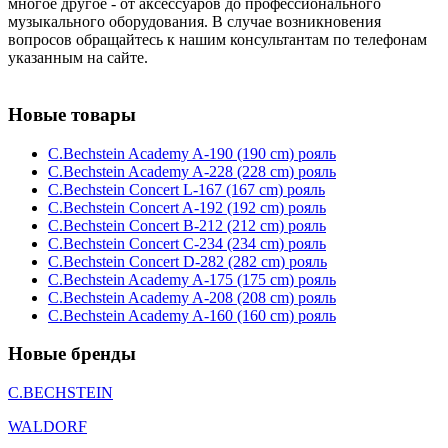
многое другое - от аксессуаров до профессионального
музыкального оборудования. В случае возникновения
вопросов обращайтесь к нашим консультантам по телефонам
указанным на сайте.
Новые товары
C.Bechstein Academy A-190 (190 cm) рояль
C.Bechstein Academy A-228 (228 cm) рояль
C.Bechstein Concert L-167 (167 cm) рояль
C.Bechstein Concert A-192 (192 cm) рояль
C.Bechstein Concert B-212 (212 cm) рояль
C.Bechstein Concert С-234 (234 cm) рояль
C.Bechstein Concert D-282 (282 cm) рояль
C.Bechstein Academy A-175 (175 cm) рояль
C.Bechstein Academy A-208 (208 cm) рояль
C.Bechstein Academy A-160 (160 cm) рояль
Новые бренды
C.BECHSTEIN
WALDORF