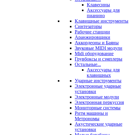
Клавесины
Аксессуары для
пианино
Клавишные инструменты
Синтезаторы
Рабочие станции
Аранжировщики
Аккордеоны и Баяны
Звуковые MIDI модули
Midi оборудование
Грувбоксы и сэмплеры
Остальные...
Аксессуары для
клавишных
Ударные инструменты
Электронные ударные
установки
Электронные модули
Электронная перкуссия
Мониторные системы
Ритм машины и
Метрономы
Акустические ударные
установки
Малые барабаны