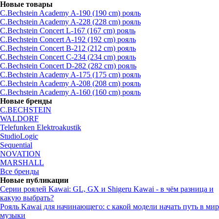
Новые товары
C.Bechstein Academy A-190 (190 cm) рояль
C.Bechstein Academy A-228 (228 cm) рояль
C.Bechstein Concert L-167 (167 cm) рояль
C.Bechstein Concert A-192 (192 cm) рояль
C.Bechstein Concert B-212 (212 cm) рояль
C.Bechstein Concert С-234 (234 cm) рояль
C.Bechstein Concert D-282 (282 cm) рояль
C.Bechstein Academy A-175 (175 cm) рояль
C.Bechstein Academy A-208 (208 cm) рояль
C.Bechstein Academy A-160 (160 cm) рояль
Новые бренды
C.BECHSTEIN
WALDORF
Telefunken Elektroakustik
StudioLogic
Sequential
NOVATION
MARSHALL
Все бренды
Новые публикации
Серии роялей Kawai: GL, GX и Shigeru Kawai - в чём разница и
какую выбрать?
Рояль Kawai для начинающего: с какой модели начать путь в мир
музыки