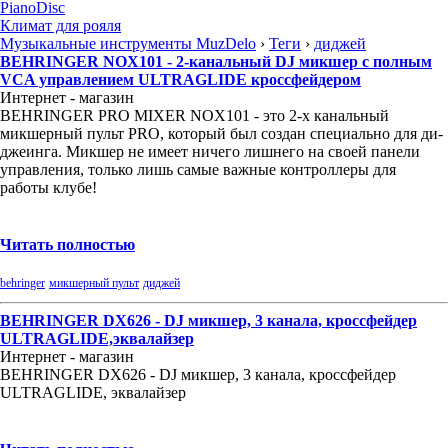
PianoDisc
Климат для рояля
Музыкальные инструменты MuzDelo
›
Теги
›
диджей
BEHRINGER NOX101 - 2-канальный DJ микшер с полным
VCA управлением ULTRAGLIDE кроссфейдером
Интернет - магазин
BEHRINGER PRO MIXER NOX101 - это 2-х канальный
микшерный пульт PRO, который был создан специально для ди-
джеинга. Микшер не имеет ничего лишнего на своей панели
управления, только лишь самые важные контроллеры для
работы клубе!
Читать полностью
behringer
микшерный пульт
диджей
BEHRINGER DX626 - DJ микшер, 3 канала, кроссфейдер
ULTRAGLIDE,эквалайзер
Интернет - магазин
BEHRINGER DX626 - DJ микшер, 3 канала, кроссфейдер
ULTRAGLIDE, эквалайзер