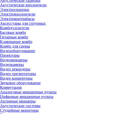
Акустические скрипки
Акустические виолончели
Электроскрипки
Электровиолончели
Электроконтрабасы
Аксессуары для струнных
Комбоусилители
Басовые комбо
Гитарные комбо
Клавишные комбо
Комбо для сцены
Видеооборудование
Проекторы
Видеомикшеры
Видеокамеры
Видео рекордеры
Видео презентаторы
Видео конверторы
Звуковое оборудование
Коммутация
Аналоговые микшерные пульты
Цифровые микшерные пульты
Активные микшеры
Акустические системы
Студийные мониторы