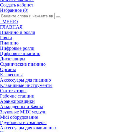
Создать кабинет
Избранное (
0
)
МЕНЮ
ГЛАВНАЯ
Пианино и рояли
Рояли
Пианино
Цифровые рояли
Цифровые пианино
Дисклавиры
Сценические пианино
Органы
Клавесины
Аксессуары для пианино
Клавишные инструменты
Синтезаторы
Рабочие станции
Аранжировщики
Аккордеоны и Баяны
Звуковые MIDI модули
Midi оборудование
Грувбоксы и сэмплеры
Аксессуары для клавишных