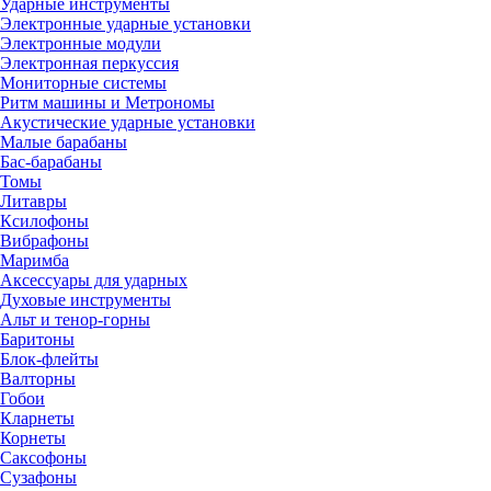
Ударные инструменты
Электронные ударные установки
Электронные модули
Электронная перкуссия
Мониторные системы
Ритм машины и Метрономы
Акустические ударные установки
Малые барабаны
Бас-барабаны
Томы
Литавры
Ксилофоны
Вибрафоны
Маримба
Аксессуары для ударных
Духовые инструменты
Альт и тенор-горны
Баритоны
Блок-флейты
Валторны
Гобои
Кларнеты
Корнеты
Саксофоны
Сузафоны