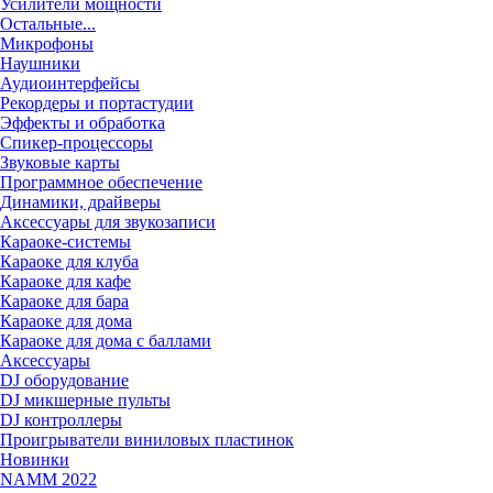
Усилители мощности
Остальные...
Микрофоны
Наушники
Аудиоинтерфейсы
Рекордеры и портастудии
Эффекты и обработка
Спикер-процессоры
Звуковые карты
Программное обеспечение
Динамики, драйверы
Аксессуары для звукозаписи
Караоке-системы
Караоке для клуба
Караоке для кафе
Караоке для бара
Караоке для дома
Караоке для дома с баллами
Аксессуары
DJ оборудование
DJ микшерные пульты
DJ контроллеры
Проигрыватели виниловых пластинок
Новинки
NAMM 2022