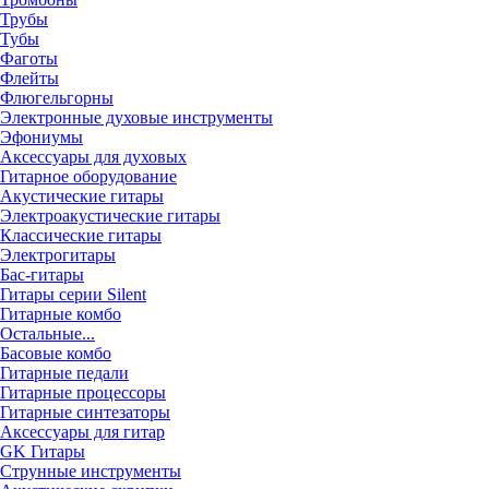
Трубы
Тубы
Фаготы
Флейты
Флюгельгорны
Электронные духовые инструменты
Эфониумы
Аксессуары для духовых
Гитарное оборудование
Акустические гитары
Электроакустические гитары
Классические гитары
Электрогитары
Бас-гитары
Гитары серии Silent
Гитарные комбо
Остальные...
Басовые комбо
Гитарные педали
Гитарные процессоры
Гитарные синтезаторы
Аксессуары для гитар
GK Гитары
Струнные инструменты