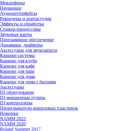
Микрофоны
Наушники
Аудиоинтерфейсы
Рекордеры и портастудии
Эффекты и обработка
Спикер-процессоры
Звуковые карты
Программное обеспечение
Динамики, драйверы
Аксессуары для звукозаписи
Караоке-системы
Караоке для клуба
Караоке для кафе
Караоке для бара
Караоке для дома
Караоке для дома с баллами
Аксессуары
DJ оборудование
DJ микшерные пульты
DJ контроллеры
Проигрыватели виниловых пластинок
Новинки
NAMM 2022
NAMM 2020
Roland Summer 2017