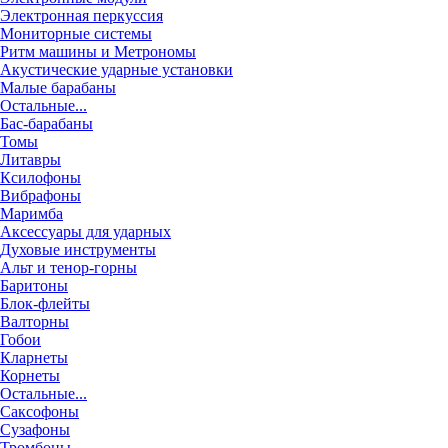
Электронная перкуссия
Мониторные системы
Ритм машины и Метрономы
Акустические ударные установки
Малые барабаны
Остальные...
Бас-барабаны
Томы
Литавры
Ксилофоны
Вибрафоны
Маримба
Аксессуары для ударных
Духовые инструменты
Альт и тенор-горны
Баритоны
Блок-флейты
Валторны
Гобои
Кларнеты
Корнеты
Остальные...
Саксофоны
Сузафоны
Тромбоны