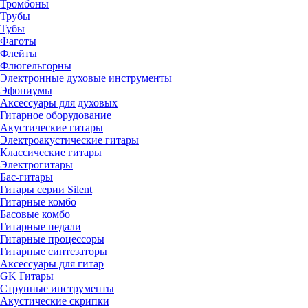
Тромбоны
Трубы
Тубы
Фаготы
Флейты
Флюгельгорны
Электронные духовые инструменты
Эфониумы
Аксессуары для духовых
Гитарное оборудование
Акустические гитары
Электроакустические гитары
Классические гитары
Электрогитары
Бас-гитары
Гитары серии Silent
Гитарные комбо
Басовые комбо
Гитарные педали
Гитарные процессоры
Гитарные синтезаторы
Аксессуары для гитар
GK Гитары
Струнные инструменты
Акустические скрипки