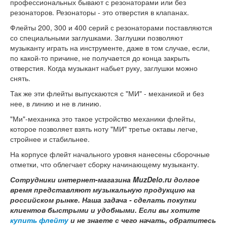
профессиональных бывают с резонаторами или без
резонаторов. Резонаторы - это отверстия в клапанах.
Флейты 200, 300 и 400 серий с резонаторами поставляются
со специальными заглушками. Заглушки позволяют
музыканту играть на инструменте, даже в том случае, если,
по какой-то причине, не получается до конца закрыть
отверстия. Когда музыкант набьет руку, заглушки можно
снять.
Так же эти флейты выпускаются с "МИ" - механикой и без
нее, в линию и не в линию.
"Ми"-механика это такое устройство механики флейты,
которое позволяет взять ноту "МИ" третье октавы легче,
стройнее и стабильнее.
На корпусе флейт начального уровня нанесены сборочные
отметки, что облегчает сборку начинающему музыканту.
Сотрудники интернет-магазина MuzDelo.ru долгое
время представляют музыкальную продукцию на
российском рынке. Наша задача - сделать покупки
клиентов быстрыми и удобными. Если вы хотите
купить флейту
и не знаете с чего начать, обратитесь