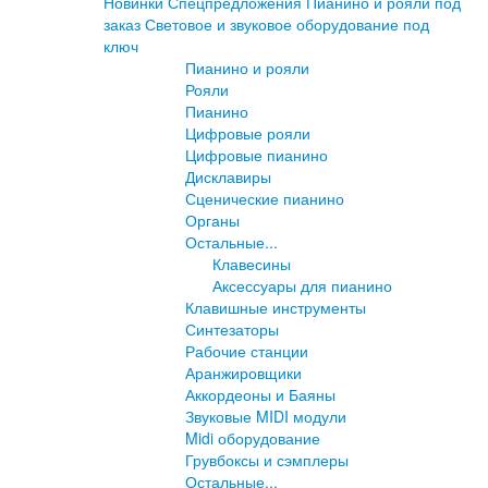
Новинки
Спецпредложения
Пианино и рояли под
заказ
Световое и звуковое оборудование под
ключ
Пианино и рояли
Рояли
Пианино
Цифровые рояли
Цифровые пианино
Дисклавиры
Сценические пианино
Органы
Остальные...
Клавесины
Аксессуары для пианино
Клавишные инструменты
Синтезаторы
Рабочие станции
Аранжировщики
Аккордеоны и Баяны
Звуковые MIDI модули
Midi оборудование
Грувбоксы и сэмплеры
Остальные...