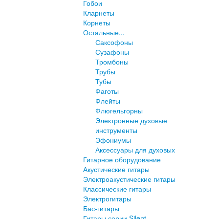
Гобои
Кларнеты
Корнеты
Остальные...
Саксофоны
Сузафоны
Тромбоны
Трубы
Тубы
Фаготы
Флейты
Флюгельгорны
Электронные духовые
инструменты
Эфониумы
Аксессуары для духовых
Гитарное оборудование
Акустические гитары
Электроакустические гитары
Классические гитары
Электрогитары
Бас-гитары
Гитары серии Silent