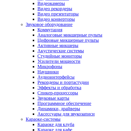
Видеокамеры
Видео рекордеры
Видео презентаторы
Видео конверторы
Звуковое оборудование
Коммутация
Аналоговые микшерные пульты
Цифровые микшерные пульты
Активные микшеры
Акустические системы
Студийные мониторы
Усилители мощности
Микрофоны
Наушники
Аудиоинтерфейсы
Рекордеры и портастудии
Эффекты и обработка
Спикер-процессоры
Звуковые карты
Программное обеспечение
Динамики, драйверы
Аксессуары для звукозаписи
Караоке-системы
Караоке для клуба
Караоке для кафе