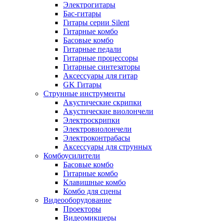
Электрогитары
Бас-гитары
Гитары серии Silent
Гитарные комбо
Басовые комбо
Гитарные педали
Гитарные процессоры
Гитарные синтезаторы
Аксессуары для гитар
GK Гитары
Струнные инструменты
Акустические скрипки
Акустические виолончели
Электроскрипки
Электровиолончели
Электроконтрабасы
Аксессуары для струнных
Комбоусилители
Басовые комбо
Гитарные комбо
Клавишные комбо
Комбо для сцены
Видеооборудование
Проекторы
Видеомикшеры