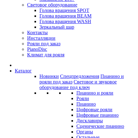
Световое оборудование
Голова вращения SPOT
Голова вращения BEAM
Голова вращения WASH
Зеркальный шар
Контакты
Инсталляции
Рояли под заказ
PianoDisc
Климат для рояля
Каталог
Новинки
Спецпредложения
Пианино и
рояли под заказ
Световое и звуковое
оборудование под ключ
Пианино и рояли
Рояли
Пианино
Цифровые рояли
Цифровые пианино
Дисклавиры
Сценические пианино
Органы
Остальные...