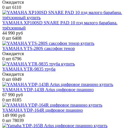
Ожидается
0 шт
6110
YAMAHA XP100SD SNARE PAD 10 пэд малого барабана.
трёхзонный
44 990 руб
0 шт
6408
YAMAHA YTS-280S саксофон тенор
Ожидается
0 шт
6796
YAMAHA YTR-9835 труба
Ожидается
0 шт
6949
YAMAHA YDP-143B Arius цифровое пианино
67 990 руб
0 шт
8185
YAMAHA YDP-164R цифровое пианино
149 990 руб
0 шт
78039