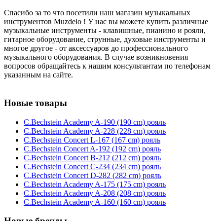
Спасибо за то что посетили наш магазин музыкальных
инструментов Muzdelo ! У нас вы можете купить различные
музыкальные инструменты - клавишные, пианино и рояли,
гитарное оборудование, струнные, духовые инструменты и
многое другое - от аксессуаров до профессионального
музыкального оборудования. В случае возникновения
вопросов обращайтесь к нашим консультантам по телефонам
указанным на сайте.
Новые товары
C.Bechstein Academy A-190 (190 cm) рояль
C.Bechstein Academy A-228 (228 cm) рояль
C.Bechstein Concert L-167 (167 cm) рояль
C.Bechstein Concert A-192 (192 cm) рояль
C.Bechstein Concert B-212 (212 cm) рояль
C.Bechstein Concert С-234 (234 cm) рояль
C.Bechstein Concert D-282 (282 cm) рояль
C.Bechstein Academy A-175 (175 cm) рояль
C.Bechstein Academy A-208 (208 cm) рояль
C.Bechstein Academy A-160 (160 cm) рояль
Новые бренды