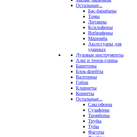
Остальные...
Бас-барабаны
Томы
Литавры
Ксилофоны
Вибрафоны
Маримба
Аксессуары для
ударных
Духовые инструменты
Альт и тенор-горны
Баритоны
Блок-флейты
Валторны
Гобои
Кларнеты
Корнеты
Остальные...
Саксофоны
Сузафоны
Тромбоны
Трубы
Тубы
Фаготы