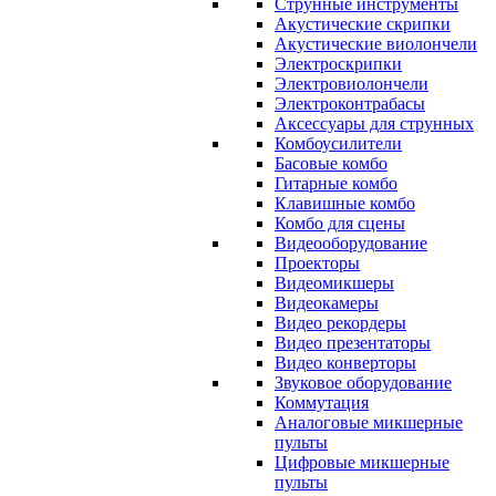
Струнные инструменты
Акустические скрипки
Акустические виолончели
Электроскрипки
Электровиолончели
Электроконтрабасы
Аксессуары для струнных
Комбоусилители
Басовые комбо
Гитарные комбо
Клавишные комбо
Комбо для сцены
Видеооборудование
Проекторы
Видеомикшеры
Видеокамеры
Видео рекордеры
Видео презентаторы
Видео конверторы
Звуковое оборудование
Коммутация
Аналоговые микшерные
пульты
Цифровые микшерные
пульты