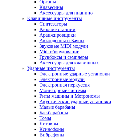
Органы
Клавесины
Аксессуары для пианино
Клавишные инструменты
Синтезаторы
Рабочие станции
Аранжировщики
Аккордеоны и Баяны
Звуковые MIDI модули
Midi оборудование
Грувбоксы и сэмплеры
Аксессуары для клавишных
Ударные инструменты
Электронные ударные установки
Электронные модули
Электронная перкуссия
Мониторные системы
Ритм машины и Метрономы
Акустические ударные установки
Малые барабаны
Бас-барабаны
Томы
Литавры
Ксилофоны
Вибрафоны