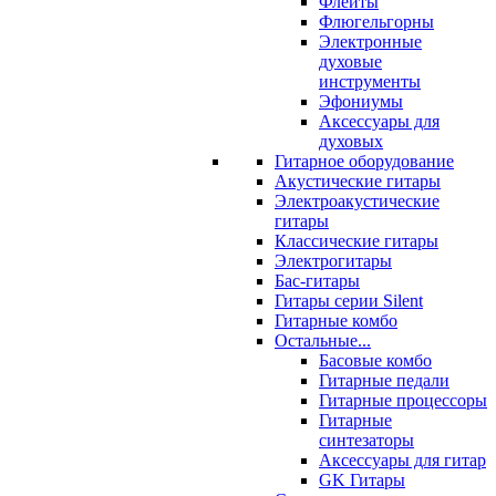
Флейты
Флюгельгорны
Электронные
духовые
инструменты
Эфониумы
Аксессуары для
духовых
Гитарное оборудование
Акустические гитары
Электроакустические
гитары
Классические гитары
Электрогитары
Бас-гитары
Гитары серии Silent
Гитарные комбо
Остальные...
Басовые комбо
Гитарные педали
Гитарные процессоры
Гитарные
синтезаторы
Аксессуары для гитар
GK Гитары