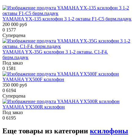
YAMAHA YX-135 ксилофон 3 1-2 октавы F1-C5 бирм.падаук
200 000 руб
0
1577
Суперцена
YAMAHA YX-35G ксилофон 3 1-2 октавы. C1-F4.
бирм.падаук
Под заказ
0
1581
YAMAHA YX500F ксилофон
350 000 руб
0
6194
Суперцена
YAMAHA YX500R ксилофон
Под заказ
0
6195
Еще товары из категории
ксилофоны