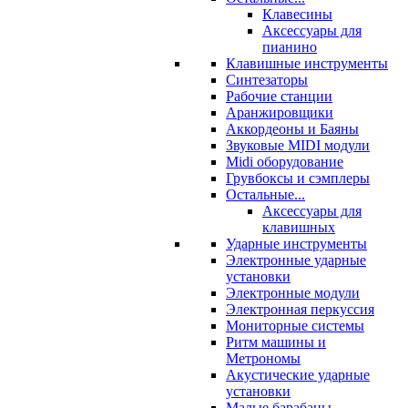
Клавесины
Аксессуары для
пианино
Клавишные инструменты
Синтезаторы
Рабочие станции
Аранжировщики
Аккордеоны и Баяны
Звуковые MIDI модули
Midi оборудование
Грувбоксы и сэмплеры
Остальные...
Аксессуары для
клавишных
Ударные инструменты
Электронные ударные
установки
Электронные модули
Электронная перкуссия
Мониторные системы
Ритм машины и
Метрономы
Акустические ударные
установки
Малые барабаны