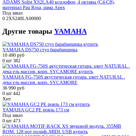
ADAMS Solist XS2LA40 ксилофон, 4 октавы (С4-С8),
материал Pau Rosa, рама Apex
Под заказ
0
2XS240LA00000
Другие
товары
YAMAHA
YAMAHA DS750 стул барабанщика
10 490 руб
0 шт
382
YAMAHA FG-750S акустическая гитара. цвет NATURAL .
дека ель массив. корп. SYCAMORE
36 990 руб
0 шт
442
Хит
YAMAHA GC2 PE рояль 173 см
Под заказ
0 шт
473