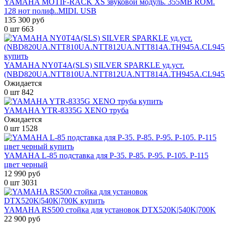
YAMAHA MOTIF-RACK XS звуковой модуль. 355MB ROM.
128 нот полиф..MIDI. USB
135 300 руб
0 шт
663
YAMAHA NY0T4A(SLS) SILVER SPARKLE уд.уст.
(NBD820UA.NTT810UA.NTT812UA.NTT814A.TH945A.CL945
Ожидается
0 шт
842
YAMAHA YTR-8335G XENO труба
Ожидается
0 шт
1528
YAMAHA L-85 подставка для P-35. P-85. P-95. P-105. P-115
цвет черный
12 990 руб
0 шт
3031
YAMAHA RS500 стойка для установок DTX520K|540K|700K
22 900 руб