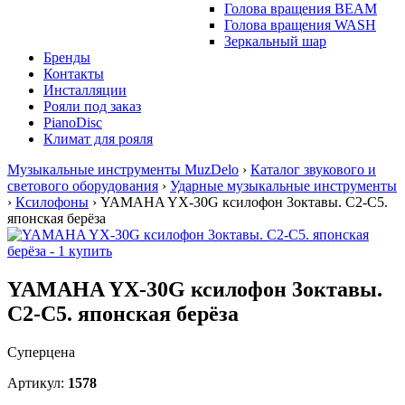
Голова вращения BEAM
Голова вращения WASH
Зеркальный шар
Бренды
Контакты
Инсталляции
Рояли под заказ
PianoDisc
Климат для рояля
Музыкальные инструменты MuzDelo
›
Каталог звукового и
светового оборудования
›
Ударные музыкальные инструменты
›
Ксилофоны
›
YAMAHA YX-30G ксилофон 3октавы. C2-C5.
японская берёза
YAMAHA YX-30G ксилофон 3октавы.
C2-C5. японская берёза
Суперцена
Артикул:
1578