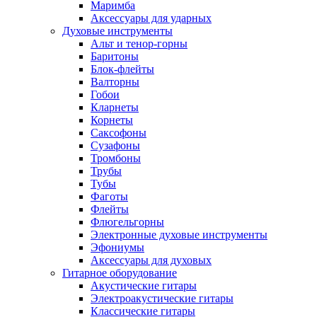
Маримба
Аксессуары для ударных
Духовые инструменты
Альт и тенор-горны
Баритоны
Блок-флейты
Валторны
Гобои
Кларнеты
Корнеты
Саксофоны
Сузафоны
Тромбоны
Трубы
Тубы
Фаготы
Флейты
Флюгельгорны
Электронные духовые инструменты
Эфониумы
Аксессуары для духовых
Гитарное оборудование
Акустические гитары
Электроакустические гитары
Классические гитары