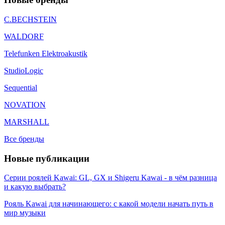
C.BECHSTEIN
WALDORF
Telefunken Elektroakustik
StudioLogic
Sequential
NOVATION
MARSHALL
Все бренды
Новые публикации
Серии роялей Kawai: GL, GX и Shigeru Kawai - в чём разница
и какую выбрать?
Рояль Kawai для начинающего: с какой модели начать путь в
мир музыки