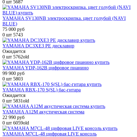
0 шт
5687
YAMAHA SV130NB электроскрипка. цвет голубой (NAVI
BLUE)
75 000 руб
0 шт
5743
YAMAHA DC3XE3 PE дисклавир
Ожидается
0 шт
5762old
YAMAHA YDP-162B цифровое пианино
99 900 руб
0 шт
5803
YAMAHA RBX-170 S(SL) бас-гитара
Ожидается
0 шт
5831old
YAMAHA A12M акустическая система
22 990 руб
0 шт
6059old
YAMAHA M7CL-48 цифровая LIVE консоль