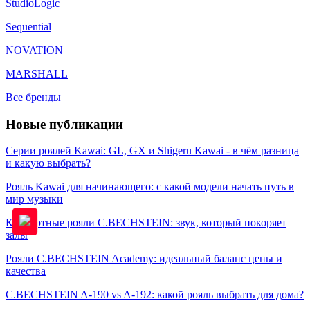
StudioLogic
Sequential
NOVATION
MARSHALL
Все бренды
Новые публикации
Серии роялей Kawai: GL, GX и Shigeru Kawai - в чём разница
и какую выбрать?
Рояль Kawai для начинающего: с какой модели начать путь в
мир музыки
Концертные рояли C.BECHSTEIN: звук, который покоряет
залы
Рояли C.BECHSTEIN Academy: идеальный баланс цены и
качества
C.BECHSTEIN A-190 vs A-192: какой рояль выбрать для дома?