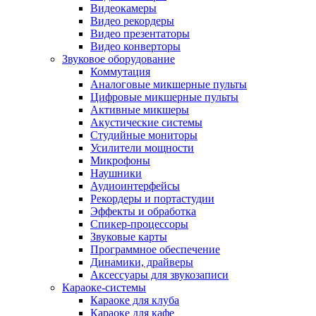
Видеокамеры
Видео рекордеры
Видео презентаторы
Видео конверторы
Звуковое оборудование
Коммутация
Аналоговые микшерные пульты
Цифровые микшерные пульты
Активные микшеры
Акустические системы
Студийные мониторы
Усилители мощности
Микрофоны
Наушники
Аудиоинтерфейсы
Рекордеры и портастудии
Эффекты и обработка
Спикер-процессоры
Звуковые карты
Программное обеспечение
Динамики, драйверы
Аксессуары для звукозаписи
Караоке-системы
Караоке для клуба
Караоке для кафе