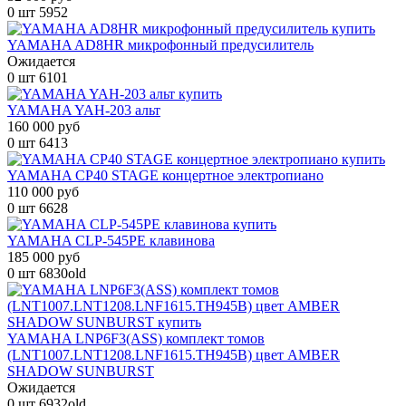
0 шт
5952
YAMAHA AD8HR микрофонный предусилитель
Ожидается
0 шт
6101
YAMAHA YAH-203 альт
160 000 руб
0 шт
6413
YAMAHA CP40 STAGE концертное электропиано
110 000 руб
0 шт
6628
YAMAHA CLP-545PE клавинова
185 000 руб
0 шт
6830old
YAMAHA LNP6F3(ASS) комплект томов
(LNT1007.LNT1208.LNF1615.TH945B) цвет AMBER
SHADOW SUNBURST
Ожидается
0 шт
6932old