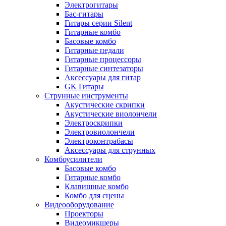
Электрогитары
Бас-гитары
Гитары серии Silent
Гитарные комбо
Басовые комбо
Гитарные педали
Гитарные процессоры
Гитарные синтезаторы
Аксессуары для гитар
GK Гитары
Струнные инструменты
Акустические скрипки
Акустические виолончели
Электроскрипки
Электровиолончели
Электроконтрабасы
Аксессуары для струнных
Комбоусилители
Басовые комбо
Гитарные комбо
Клавишные комбо
Комбо для сцены
Видеооборудование
Проекторы
Видеомикшеры