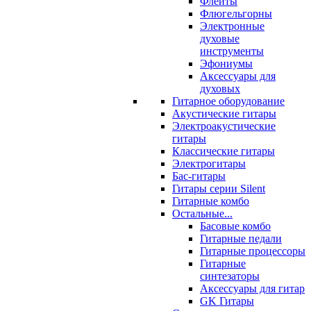
Флейты
Флюгельгорны
Электронные
духовые
инструменты
Эфониумы
Аксессуары для
духовых
Гитарное оборудование
Акустические гитары
Электроакустические
гитары
Классические гитары
Электрогитары
Бас-гитары
Гитары серии Silent
Гитарные комбо
Остальные...
Басовые комбо
Гитарные педали
Гитарные процессоры
Гитарные
синтезаторы
Аксессуары для гитар
GK Гитары