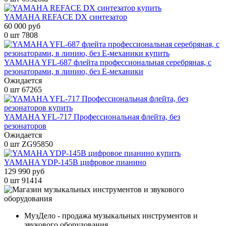
YAMAHA REFACE DX синтезатор
60 000 руб
0 шт
7808
YAMAHA YFL-687 флейта профессиональная серебряная, с
резонаторами, в линию, без Е-механики
Ожидается
0 шт
67265
YAMAHA YFL-717 Профессиональная флейта, без
резонаторов
Ожидается
0 шт
ZG95850
YAMAHA YDP-145B цифровое пианино
129 990 руб
0 шт
91414
МузДело - продажа музыкальных инструментов и
звукового оборудования