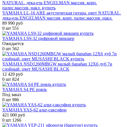
YAMAHA LL-16 ARE акустическая гитара. цвет NATURAL.
дека-ель ENGELMAN массив. корп. палис.массив. накл.
89 990 руб
0 шт
551
YAMAHA LS9-32 цифровой микшер
Ожидается
0 шт
562
YAMAHA NSD1260MBGW малый барабан 12X6 дуб 7и
слойный. цвет MUSASHI BLACK
12 420 руб
0 шт
824
YAMAHA S4 PE рояль
Под заказ
0 шт
986
YAMAHA YAS-62 альт-саксофон
421 000 руб
0 шт
1266