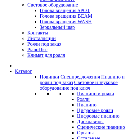
Световое оборудование
Голова вращения SPOT
Голова вращения BEAM
Голова вращения WASH
Зеркальный шар
Контакты
Инсталляции
Рояли под заказ
PianoDisc
Климат для рояля
Каталог
Новинки
Спецпредложения
Пианино и
рояли под заказ
Световое и звуковое
оборудование под ключ
Пианино и рояли
Рояли
Пианино
Цифровые рояли
Цифровые пианино
Дисклавиры
Сценические пианино
Органы
Остальные...