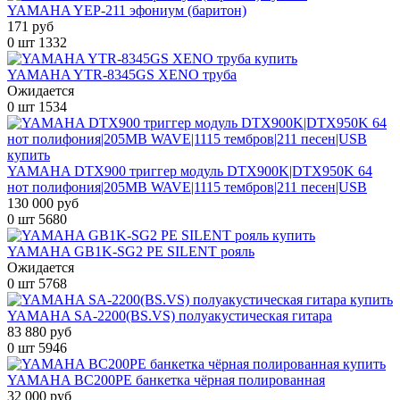
YAMAHA YEP-211 эфониум (баритон)
171 руб
0 шт
1332
YAMAHA YTR-8345GS XENO труба
Ожидается
0 шт
1534
YAMAHA DTX900 триггер модуль DTX900K|DTX950K 64
нот полифония|205MB WAVE|1115 тембров|211 песен|USB
130 000 руб
0 шт
5680
YAMAHA GB1K-SG2 PE SILENT рояль
Ожидается
0 шт
5768
YAMAHA SA-2200(BS.VS) полуакустическая гитара
83 880 руб
0 шт
5946
YAMAHA BC200PE банкетка чёрная полированная
32 000 руб