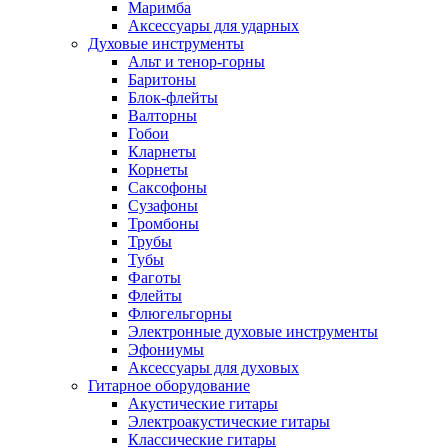
Маримба
Аксессуары для ударных
Духовые инструменты
Альт и тенор-горны
Баритоны
Блок-флейты
Валторны
Гобои
Кларнеты
Корнеты
Саксофоны
Сузафоны
Тромбоны
Трубы
Тубы
Фаготы
Флейты
Флюгельгорны
Электронные духовые инструменты
Эфониумы
Аксессуары для духовых
Гитарное оборудование
Акустические гитары
Электроакустические гитары
Классические гитары