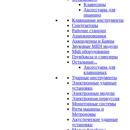
Клавесины
Аксессуары для
пианино
Клавишные инструменты
Синтезаторы
Рабочие станции
Аранжировщики
Аккордеоны и Баяны
Звуковые MIDI модули
Midi оборудование
Грувбоксы и сэмплеры
Остальные...
Аксессуары для
клавишных
Ударные инструменты
Электронные ударные
установки
Электронные модули
Электронная перкуссия
Мониторные системы
Ритм машины и
Метрономы
Акустические ударные
установки
Малые барабаны