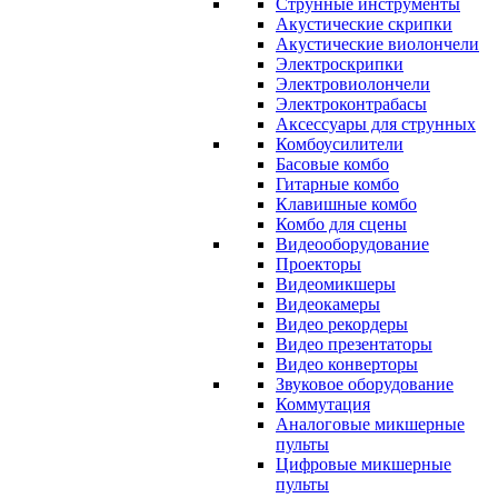
Струнные инструменты
Акустические скрипки
Акустические виолончели
Электроскрипки
Электровиолончели
Электроконтрабасы
Аксессуары для струнных
Комбоусилители
Басовые комбо
Гитарные комбо
Клавишные комбо
Комбо для сцены
Видеооборудование
Проекторы
Видеомикшеры
Видеокамеры
Видео рекордеры
Видео презентаторы
Видео конверторы
Звуковое оборудование
Коммутация
Аналоговые микшерные
пульты
Цифровые микшерные
пульты