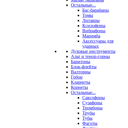
Остальные...
Бас-барабаны
Томы
Литавры
Ксилофоны
Вибрафоны
Маримба
Аксессуары для
ударных
Духовые инструменты
Альт и тенор-горны
Баритоны
Блок-флейты
Валторны
Гобои
Кларнеты
Корнеты
Остальные...
Саксофоны
Сузафоны
Тромбоны
Трубы
Тубы
Фаготы