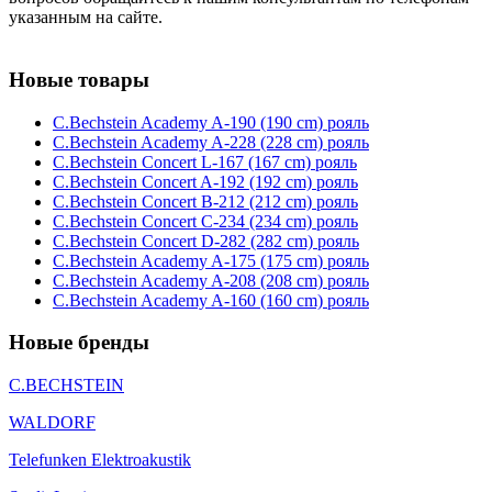
указанным на сайте.
Новые товары
C.Bechstein Academy A-190 (190 cm) рояль
C.Bechstein Academy A-228 (228 cm) рояль
C.Bechstein Concert L-167 (167 cm) рояль
C.Bechstein Concert A-192 (192 cm) рояль
C.Bechstein Concert B-212 (212 cm) рояль
C.Bechstein Concert С-234 (234 cm) рояль
C.Bechstein Concert D-282 (282 cm) рояль
C.Bechstein Academy A-175 (175 cm) рояль
C.Bechstein Academy A-208 (208 cm) рояль
C.Bechstein Academy A-160 (160 cm) рояль
Новые бренды
C.BECHSTEIN
WALDORF
Telefunken Elektroakustik