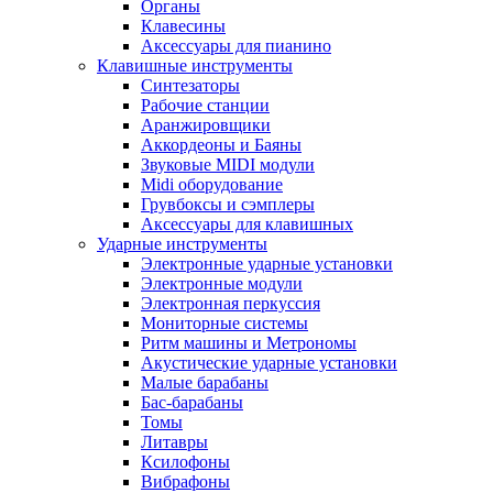
Органы
Клавесины
Аксессуары для пианино
Клавишные инструменты
Синтезаторы
Рабочие станции
Аранжировщики
Аккордеоны и Баяны
Звуковые MIDI модули
Midi оборудование
Грувбоксы и сэмплеры
Аксессуары для клавишных
Ударные инструменты
Электронные ударные установки
Электронные модули
Электронная перкуссия
Мониторные системы
Ритм машины и Метрономы
Акустические ударные установки
Малые барабаны
Бас-барабаны
Томы
Литавры
Ксилофоны
Вибрафоны