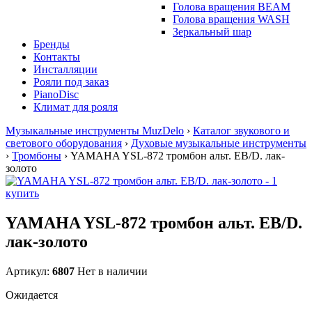
Голова вращения BEAM
Голова вращения WASH
Зеркальный шар
Бренды
Контакты
Инсталляции
Рояли под заказ
PianoDisc
Климат для рояля
Музыкальные инструменты MuzDelo
›
Каталог звукового и
светового оборудования
›
Духовые музыкальные инструменты
›
Тромбоны
›
YAMAHA YSL-872 тромбон альт. EB/D. лак-
золото
YAMAHA YSL-872 тромбон альт. EB/D.
лак-золото
Артикул:
6807
Нет в наличии
Ожидается