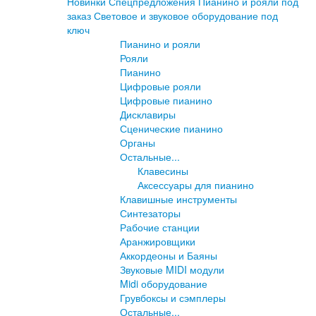
Новинки
Спецпредложения
Пианино и рояли под
заказ
Световое и звуковое оборудование под
ключ
Пианино и рояли
Рояли
Пианино
Цифровые рояли
Цифровые пианино
Дисклавиры
Сценические пианино
Органы
Остальные...
Клавесины
Аксессуары для пианино
Клавишные инструменты
Синтезаторы
Рабочие станции
Аранжировщики
Аккордеоны и Баяны
Звуковые MIDI модули
Midi оборудование
Грувбоксы и сэмплеры
Остальные...