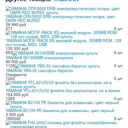
YAMAHA CPX-500II DRB электроакустическая гитара. цвет
DARK RED BURST
28 990 руб
271
0 шт
YAMAHA MOTIF-RACK XS звуковой модуль. 355MB ROM. 128
нот полиф..MIDI. USB
135 300 руб
663
0 шт
YAMAHA SV130SNB электроскрипка
90 000 руб
1128
0 шт
YAMAHA YBS-32 саксофон-баритон
Ожидается
1293
0 шт
YAMAHA YFL-421(II)/02 флейта без резонаторов. не в линию
104 000 руб
1363
0 шт
YAMAHA BC100 PE банкетка для клавиновы. цвет черный
3 500 руб
1693old
0 шт