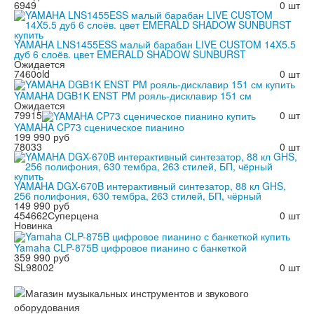
6949
0 шт
YAMAHA LNS1455ESS малый барабан LIVE CUSTOM 14X5.5
дуб 6 слоёв. цвет EMERALD SHADOW SUNBURST
Ожидается
7460old
0 шт
YAMAHA DGB1K ENST PM рояль-дисклавир 151 см
Ожидается
79915
0 шт
YAMAHA CP73 сценическое пианино
199 990 руб
78033
0 шт
YAMAHA DGX-670B интерактивный синтезатор, 88 кл GHS,
256 полифония, 630 тембра, 263 стилей, БП, чёрный
149 990 руб
454662
Суперцена
0 шт
Новинка
Yamaha CLP-875B цифровое пианино с банкеткой
359 990 руб
SL98002
0 шт