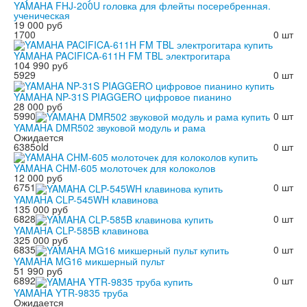
YAMAHA FHJ-200U головка для флейты посеребренная.
ученическая
19 000 руб
1700
0 шт
YAMAHA PACIFICA-611H FM TBL электрогитара
104 990 руб
5929
0 шт
YAMAHA NP-31S PIAGGERO цифровое пианино
28 000 руб
5990
0 шт
YAMAHA DMR502 звуковой модуль и рама
Ожидается
6385old
0 шт
YAMAHA CHM-605 молоточек для колоколов
12 000 руб
6751
0 шт
YAMAHA CLP-545WH клавинова
135 000 руб
6828
0 шт
YAMAHA CLP-585B клавинова
325 000 руб
6835
0 шт
YAMAHA MG16 микшерный пульт
51 990 руб
6892
0 шт
YAMAHA YTR-9835 труба
Ожидается