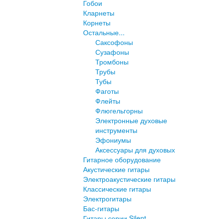
Гобои
Кларнеты
Корнеты
Остальные...
Саксофоны
Сузафоны
Тромбоны
Трубы
Тубы
Фаготы
Флейты
Флюгельгорны
Электронные духовые
инструменты
Эфониумы
Аксессуары для духовых
Гитарное оборудование
Акустические гитары
Электроакустические гитары
Классические гитары
Электрогитары
Бас-гитары
Гитары серии Silent