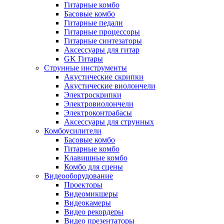
Гитарные комбо
Басовые комбо
Гитарные педали
Гитарные процессоры
Гитарные синтезаторы
Аксессуары для гитар
GK Гитары
Струнные инструменты
Акустические скрипки
Акустические виолончели
Электроскрипки
Электровиолончели
Электроконтрабасы
Аксессуары для струнных
Комбоусилители
Басовые комбо
Гитарные комбо
Клавишные комбо
Комбо для сцены
Видеооборудование
Проекторы
Видеомикшеры
Видеокамеры
Видео рекордеры
Видео презентаторы