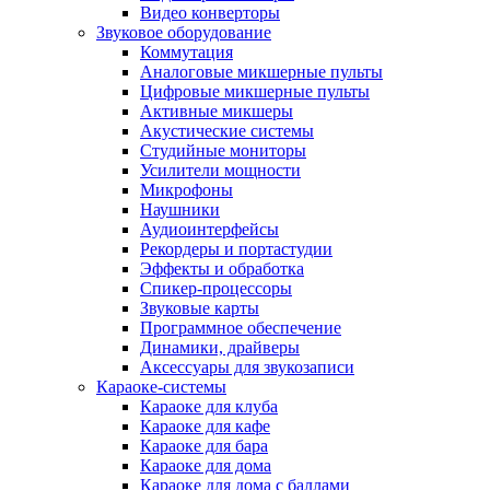
Видео конверторы
Звуковое оборудование
Коммутация
Аналоговые микшерные пульты
Цифровые микшерные пульты
Активные микшеры
Акустические системы
Студийные мониторы
Усилители мощности
Микрофоны
Наушники
Аудиоинтерфейсы
Рекордеры и портастудии
Эффекты и обработка
Спикер-процессоры
Звуковые карты
Программное обеспечение
Динамики, драйверы
Аксессуары для звукозаписи
Караоке-системы
Караоке для клуба
Караоке для кафе
Караоке для бара
Караоке для дома
Караоке для дома с баллами