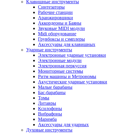
Клавишные инструменты
Синтезаторы
Рабочие станции
Аранжировщики
Аккордеоны и Баяны
Звуковые MIDI модули
Midi оборудование
Грувбоксы и сэмплеры
Аксессуары для клавишных
Ударные инструменты
Электронные ударные установки
Электронные модули
Электронная перкуссия
Мониторные системы
Ритм машины и Метрономы
Акустические ударные установки
Малые барабаны
Бас-барабаны
Томы
Литавры
Ксилофоны
Вибрафоны
Маримба
Аксессуары для ударных
Духовые инструменты