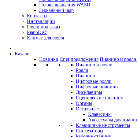
Голова вращения WASH
Зеркальный шар
Контакты
Инсталляции
Рояли под заказ
PianoDisc
Климат для рояля
Каталог
Новинки
Спецпредложения
Пианино и рояли 
Пианино и рояли
Рояли
Пианино
Цифровые рояли
Цифровые пианино
Дисклавиры
Сценические пианино
Органы
Остальные...
Клавесины
Аксессуары для пиани
Клавишные инструменты
Синтезаторы
Рабочие станции