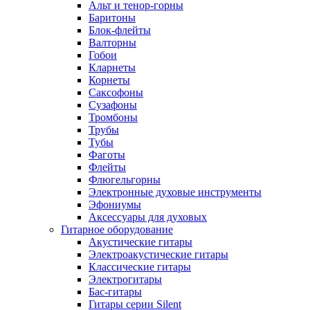
Альт и тенор-горны
Баритоны
Блок-флейты
Валторны
Гобои
Кларнеты
Корнеты
Саксофоны
Сузафоны
Тромбоны
Трубы
Тубы
Фаготы
Флейты
Флюгельгорны
Электронные духовые инструменты
Эфониумы
Аксессуары для духовых
Гитарное оборудование
Акустические гитары
Электроакустические гитары
Классические гитары
Электрогитары
Бас-гитары
Гитары серии Silent