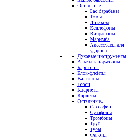
Остальные...
Бас-барабаны
Томы
Литавры
Ксилофоны
Вибрафоны
Маримба
Аксессуары для
ударных
Духовые инструменты
Альт и тенор-горны
Баритоны
Блок-флейты
Валторны
Гобои
Кларнеты
Корнеты
Остальные...
Саксофоны
Сузафоны
Тромбоны
Трубы
Тубы
Фаготы