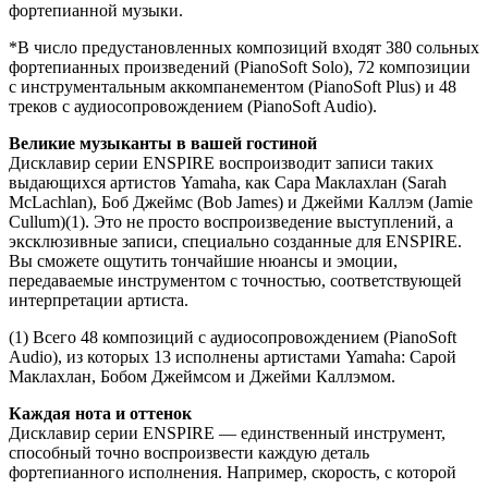
фортепианной музыки.
*В число предустановленных композиций входят 380 сольных
фортепианных произведений (PianoSoft Solo), 72 композиции
с инструментальным аккомпанементом (PianoSoft Plus) и 48
треков с аудиосопровождением (PianoSoft Audio).
Великие музыканты в вашей гостиной
Дисклавир серии ENSPIRE воспроизводит записи таких
выдающихся артистов Yamaha, как Сара Маклахлан (Sarah
McLachlan), Боб Джеймс (Bob James) и Джейми Каллэм (Jamie
Cullum)(1). Это не просто воспроизведение выступлений, а
эксклюзивные записи, специально созданные для ENSPIRE.
Вы сможете ощутить тончайшие нюансы и эмоции,
передаваемые инструментом с точностью, соответствующей
интерпретации артиста.
(1) Всего 48 композиций с аудиосопровождением (PianoSoft
Audio), из которых 13 исполнены артистами Yamaha: Сарой
Маклахлан, Бобом Джеймсом и Джейми Каллэмом.
Каждая нота и оттенок
Дисклавир серии ENSPIRE — единственный инструмент,
способный точно воспроизвести каждую деталь
фортепианного исполнения. Например, скорость, с которой