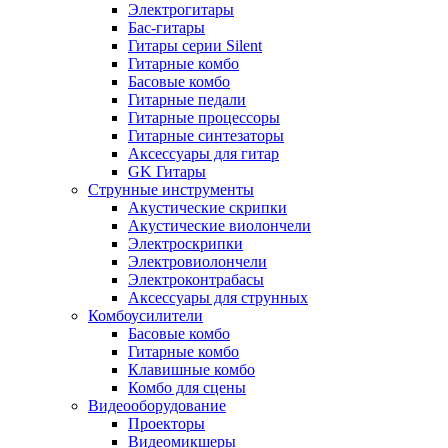
Электрогитары
Бас-гитары
Гитары серии Silent
Гитарные комбо
Басовые комбо
Гитарные педали
Гитарные процессоры
Гитарные синтезаторы
Аксессуары для гитар
GK Гитары
Струнные инструменты
Акустические скрипки
Акустические виолончели
Электроскрипки
Электровиолончели
Электроконтрабасы
Аксессуары для струнных
Комбоусилители
Басовые комбо
Гитарные комбо
Клавишные комбо
Комбо для сцены
Видеооборудование
Проекторы
Видеомикшеры