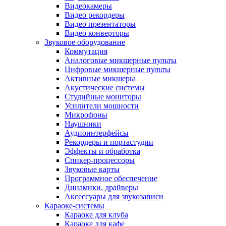
Видеокамеры
Видео рекордеры
Видео презентаторы
Видео конверторы
Звуковое оборудование
Коммутация
Аналоговые микшерные пульты
Цифровые микшерные пульты
Активные микшеры
Акустические системы
Студийные мониторы
Усилители мощности
Микрофоны
Наушники
Аудиоинтерфейсы
Рекордеры и портастудии
Эффекты и обработка
Спикер-процессоры
Звуковые карты
Программное обеспечение
Динамики, драйверы
Аксессуары для звукозаписи
Караоке-системы
Караоке для клуба
Караоке для кафе