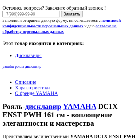
Остались вопросы? Закажите обратный звонок !
Заказать
Заполняя и отправляя данную форму, вы соглашаетесь с
политикой
конфиденциальности персональных данных
и даю
согласие на
обработку персональных данных
Этот товар находится в категориях:
Дисклавиры
yamaha
рояль
дисклавир
Описание
Характеристики
О бренде YAMAHA
Рояль-
дисклавир
YAMAHA
DC1X
ENST PWH 161 см - воплощение
элегантности и мастерства
Представляем величественный
YAMAHA DC1X ENST PWH