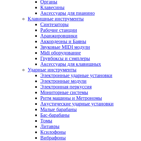
Органы
Клавесины
Аксессуары для пианино
Клавишные инструменты
Синтезаторы
Рабочие станции
Аранжировщики
Аккордеоны и Баяны
Звуковые MIDI модули
Midi оборудование
Грувбоксы и сэмплеры
Аксессуары для клавишных
Ударные инструменты
Электронные ударные установки
Электронные модули
Электронная перкуссия
Мониторные системы
Ритм машины и Метрономы
Акустические ударные установки
Малые барабаны
Бас-барабаны
Томы
Литавры
Ксилофоны
Вибрафоны