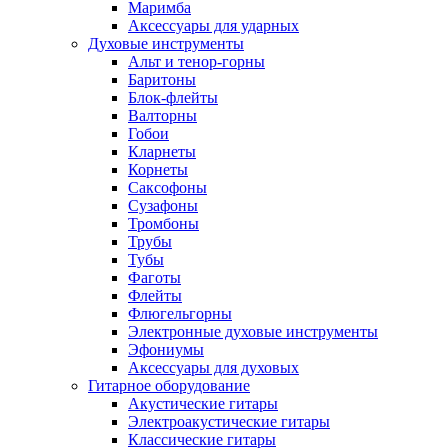
Маримба
Аксессуары для ударных
Духовые инструменты
Альт и тенор-горны
Баритоны
Блок-флейты
Валторны
Гобои
Кларнеты
Корнеты
Саксофоны
Сузафоны
Тромбоны
Трубы
Тубы
Фаготы
Флейты
Флюгельгорны
Электронные духовые инструменты
Эфониумы
Аксессуары для духовых
Гитарное оборудование
Акустические гитары
Электроакустические гитары
Классические гитары