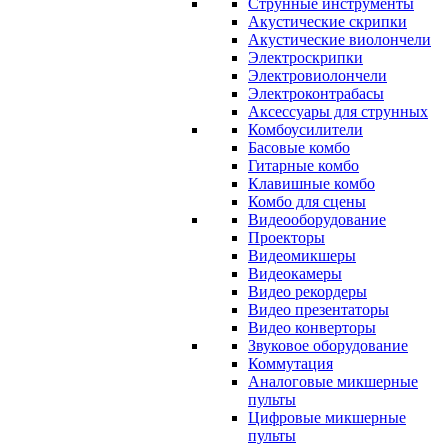
Струнные инструменты
Акустические скрипки
Акустические виолончели
Электроскрипки
Электровиолончели
Электроконтрабасы
Аксессуары для струнных
Комбоусилители
Басовые комбо
Гитарные комбо
Клавишные комбо
Комбо для сцены
Видеооборудование
Проекторы
Видеомикшеры
Видеокамеры
Видео рекордеры
Видео презентаторы
Видео конверторы
Звуковое оборудование
Коммутация
Аналоговые микшерные
пульты
Цифровые микшерные
пульты