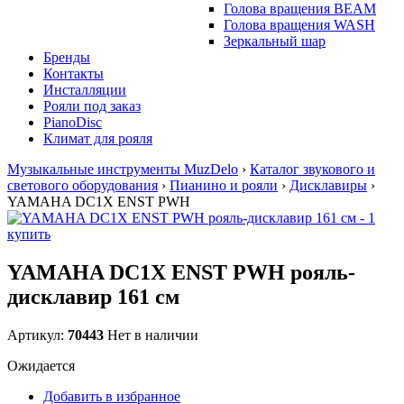
Голова вращения BEAM
Голова вращения WASH
Зеркальный шар
Бренды
Контакты
Инсталляции
Рояли под заказ
PianoDisc
Климат для рояля
Музыкальные инструменты MuzDelo
›
Каталог звукового и
светового оборудования
›
Пианино и рояли
›
Дисклавиры
›
YAMAHA DC1X ENST PWH
YAMAHA DC1X ENST PWH рояль-
дисклавир 161 см
Артикул:
70443
Нет в наличии
Ожидается
Добавить в избранное