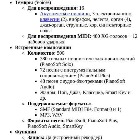
Тембры (Voices)
Для воспроизведения:
16
Акустическое пианино
, 3 электропианино,
клавесин
(2), вибрафон, челеста, орган (4),
джаз-орган, струнные, хор, синтезаторные
пэды
Для воспроизведения MIDI:
480 XG-голосов + 12
наборов ударных
Встроенные композиции
Количество:
500
380 сольных пианистических произведений
(PianoSoft Solo)
72 песни с инструментальным
сопровождением (PianoSoft Plus)
48 песен с аудио-бэк-треками (PianoSoft
Audio)
Жанры: Поп, Джаз, Классика, Smart Key и
др.
Поддерживаемые форматы:
SMF (Standard MIDI File, Format 0 и 1)
MP3, WAV
Форматы песен:
PianoSoft, PianoSoft Plus,
PianoSoft Audio, SmartKey
Функции
Запись:
Да (встроенный рекордер)