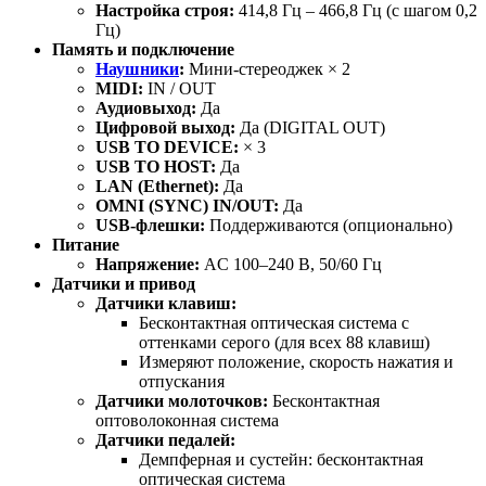
Настройка строя:
414,8 Гц – 466,8 Гц (с шагом 0,2
Гц)
Память и подключение
Наушники
:
Мини-стереоджек × 2
MIDI:
IN / OUT
Аудиовыход:
Да
Цифровой выход:
Да (DIGITAL OUT)
USB TO DEVICE:
× 3
USB TO HOST:
Да
LAN (Ethernet):
Да
OMNI (SYNC) IN/OUT:
Да
USB-флешки:
Поддерживаются (опционально)
Питание
Напряжение:
AC 100–240 В, 50/60 Гц
Датчики и привод
Датчики клавиш:
Бесконтактная оптическая система с
оттенками серого (для всех 88 клавиш)
Измеряют положение, скорость нажатия и
отпускания
Датчики молоточков:
Бесконтактная
оптоволоконная система
Датчики педалей:
Демпферная и сустейн: бесконтактная
оптическая система