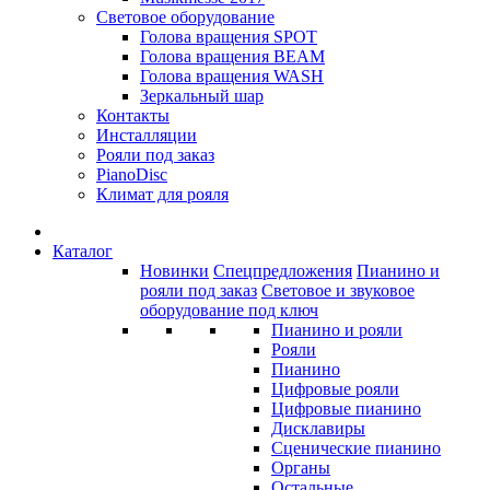
Световое оборудование
Голова вращения SPOT
Голова вращения BEAM
Голова вращения WASH
Зеркальный шар
Контакты
Инсталляции
Рояли под заказ
PianoDisc
Климат для рояля
Каталог
Новинки
Спецпредложения
Пианино и
рояли под заказ
Световое и звуковое
оборудование под ключ
Пианино и рояли
Рояли
Пианино
Цифровые рояли
Цифровые пианино
Дисклавиры
Сценические пианино
Органы
Остальные...