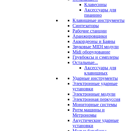
Клавесины
Аксессуары для
пианино
Клавишные инструменты
Синтезаторы
Рабочие станции
Аранжировщики
Аккордеоны и Баяны
Звуковые MIDI модули
Midi оборудование
Грувбоксы и сэмплеры
Остальные...
Аксессуары для
клавишных
Ударные инструменты
Электронные ударные
установки
Электронные модули
Электронная перкуссия
Мониторные системы
Ритм машины и
Метрономы
Акустические ударные
установки
Малые барабаны