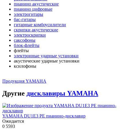
пианино акустические
пианино цифровые
электрогитары
бас-гитары
гитарные комбоусилители
скрипки акустические
электроскрипки
саксофоны
блок-флейты
флейты
электронные ударные установки
акустические ударные установки
ксилофоны
Продукция YAMAHA
Другие
дисклавиры YAMAHA
YAMAHA DU1E3 PE пианино-дисклавир
Ожидается
0
5593