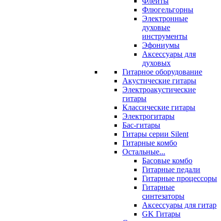
Флейты
Флюгельгорны
Электронные
духовые
инструменты
Эфониумы
Аксессуары для
духовых
Гитарное оборудование
Акустические гитары
Электроакустические
гитары
Классические гитары
Электрогитары
Бас-гитары
Гитары серии Silent
Гитарные комбо
Остальные...
Басовые комбо
Гитарные педали
Гитарные процессоры
Гитарные
синтезаторы
Аксессуары для гитар
GK Гитары