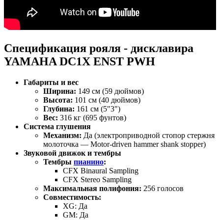
Спецификация рояля - дисклавира
YAMAHA DC1X ENST PWH
Габариты и вес
Ширина:
149 см (59 дюймов)
Высота:
101 см (40 дюймов)
Глубина:
161 см (5"3")
Вес:
316 кг (695 фунтов)
Система глушения
Механизм:
Да (электроприводной стопор стержня
молоточка — Motor-driven hammer shank stopper)
Звуковой движок и тембры
Тембры
пианино
:
CFX Binaural Sampling
CFX Stereo Sampling
Максимальная полифония:
256 голосов
Совместимость:
XG: Да
GM: Да