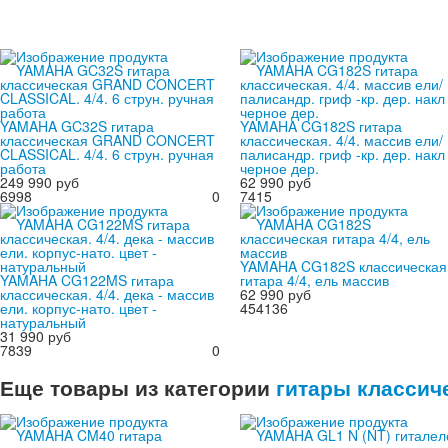
YAMAHA GC32S гитара
YAMAHA CG182S гитара
классическая GRAND CONCERT
классическая. 4/4. массив ели/
CLASSICAL. 4/4. 6 струн. ручная
палисандр. гриф -кр. дер. накл 
работа
черное дер.
249 990 руб
62 990 руб
6998
0
7415
YAMAHA CG182S классическая
YAMAHA CG122MS гитара
гитара 4/4, ель массив
классическая. 4/4. дека - массив
62 990 руб
ели. корпус-нато. цвет -
454136
натуральный
31 990 руб
7839
0
Еще товары из категории
гитары классич