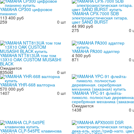
YAMAHA CP300 цифровое
пианино
YAMAHA CPX-700II SDB
113 400 руб
электроакустическая гитара.
259
0 шт
цвет SAND BURST
44 990 руб
275
0 
YAMAHA PA300 адаптер
YAMAHA NTT813UA том том
4 500 руб
13X10 OAK CUSTOM MUSASHI
871
0 
BLACK
Ожидается
835old
0 шт
YAMAHA YHR-668 валторна
570 000 руб
1407
0 шт
YAMAHA YPC-91 флейта-
пикколо. полностью деревянна
серебряная механика (заказна
Ожидается
1438
0 
YAMAHA CLP-545PE клавинова