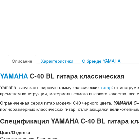
Описание
Характеристики
О бренде YAMAHA
YAMAHA
C-40 BL гитара классическая
Yamaha выпускает широкую гамму классических
гитар
: от инструм
временем конструкции, материалы самого высокого качества, все с
Ограниченная серия гитар модели С40 черного цвета.
YAMAHA C-4
полноразмерных классических гитар, отличающаяся великолепным
Спецификация YAMAHA C-40 BL гитара кл
Цвет/Отделка
Отделка корпуса: Глянцевая