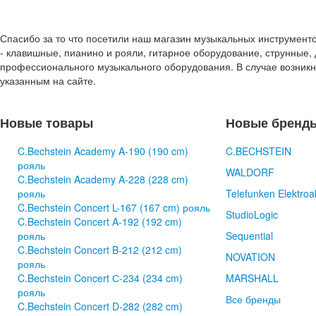
Спасибо за то что посетили наш магазин музыкальных инструмент
- клавишные, пианино и рояли, гитарное оборудование, струнные, 
профессионального музыкального оборудования. В случае возник
указанным на сайте.
Новые товары
Новые бренд
C.Bechstein Academy A-190 (190 cm)
C.BECHSTEIN
рояль
WALDORF
C.Bechstein Academy A-228 (228 cm)
рояль
Telefunken Elektroa
C.Bechstein Concert L-167 (167 cm) рояль
StudioLogic
C.Bechstein Concert A-192 (192 cm)
рояль
Sequential
C.Bechstein Concert B-212 (212 cm)
NOVATION
рояль
C.Bechstein Concert С-234 (234 cm)
MARSHALL
рояль
Все бренды
C.Bechstein Concert D-282 (282 cm)