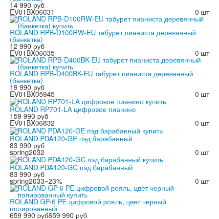
14 990 руб
EV01BX06031
0 шт
ROLAND RPB-D100RW-EU табурет пианиста деревянный
(банкетка)
12 990 руб
EV01BX06035
0 шт
ROLAND RPB-D400BK-EU табурет пианиста деревянный
(банкетка)
19 990 руб
EV01BX05945
0 шт
ROLAND RP701-LA цифровое пианино
159 990 руб
EV01BX06832
0 шт
ROLAND PDA120-GE пэд барабанный
83 990 руб
spring2032
0 шт
ROLAND PDA120-GC пэд барабанный
83 990 руб
spring2033
~23%
0 шт
ROLAND GP-6 PE цифровой рояль, цвет черный
полированный
659 990 руб
859 990 руб