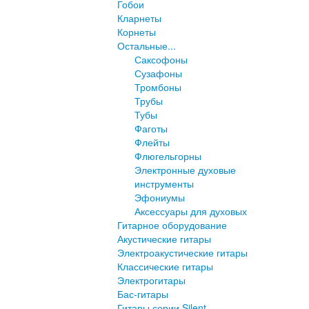
Гобои
Кларнеты
Корнеты
Остальные...
Саксофоны
Сузафоны
Тромбоны
Трубы
Тубы
Фаготы
Флейты
Флюгельгорны
Электронные духовые
инструменты
Эфониумы
Аксессуары для духовых
Гитарное оборудование
Акустические гитары
Электроакустические гитары
Классические гитары
Электрогитары
Бас-гитары
Гитары серии Silent