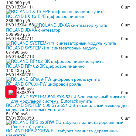
190 990 руб
EV01BX04111
0 шт
ROLAND LX-15-EPE цифровое пианино
369 990 руб
EV01BX04158
0 шт
ROLAND JD-XA синтезатор
309 990 руб
EV01BX04711
0 шт
ROLAND SYSTEM-1m синтезаторный модуль
67 490 руб
EV01BX04713
0 шт
ROLAND RP102-BK цифровое пианино
140 435 руб
EV01BX05751
0 шт
ROLAND GP609-PW цифровой рояль
1 299 990 руб
EV01BX06279
0 шт
ROLAND SYSTEM-500 SYS-531 J 6-ти канальный микшер для
модульной системы Eurorack
51 990 руб
EV01BX06059
0 шт
ROLAND RPB-220RW-EU табурет пианиста деревянный
(банкетка)