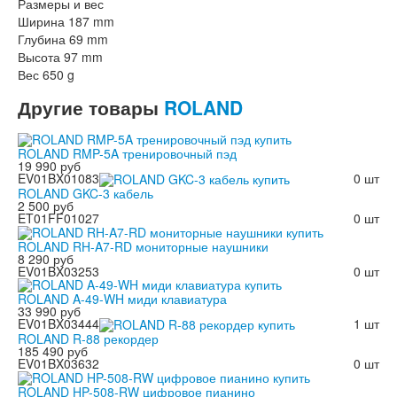
Размеры и вес
Ширина 187 mm
Глубина 69 mm
Высота 97 mm
Вес 650 g
Другие
товары
ROLAND
ROLAND RMP-5A тренировочный пэд
19 990 руб
EV01BX01083
0 шт
ROLAND GKC-3 кабель
2 500 руб
ET01FF01027
0 шт
ROLAND RH-A7-RD мониторные наушники
8 290 руб
EV01BX03253
0 шт
ROLAND A-49-WH миди клавиатура
33 990 руб
EV01BX03444
1 шт
ROLAND R-88 рекордер
185 490 руб
EV01BX03632
0 шт
ROLAND HP-508-RW цифровое пианино