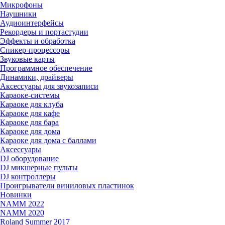
Микрофоны
Наушники
Аудиоинтерфейсы
Рекордеры и портастудии
Эффекты и обработка
Спикер-процессоры
Звуковые карты
Программное обеспечение
Динамики, драйверы
Аксессуары для звукозаписи
Караоке-системы
Караоке для клуба
Караоке для кафе
Караоке для бара
Караоке для дома
Караоке для дома с баллами
Аксессуары
DJ оборудование
DJ микшерные пульты
DJ контроллеры
Проигрыватели виниловых пластинок
Новинки
NAMM 2022
NAMM 2020
Roland Summer 2017