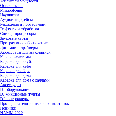
Усилители мощности
Остальные...
Микрофоны
Наушники
Аудиоинтерфейсы
Рекордеры и портастудии
Эффекты и обработка
Спикер-процессоры
Звуковые карты
Программное обеспечение
Динамики, драйверы
Аксессуары для звукозаписи
Караоке-системы
Караоке для клуба
Караоке для кафе
Караоке для бара
Караоке для дома
Караоке для дома с баллами
Аксессуары
DJ оборудование
DJ микшерные пульты
DJ контроллеры
Проигрыватели виниловых пластинок
Новинки
NAMM 2022