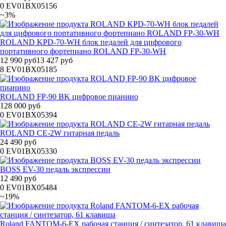
0
EV01BX05156
~3%
ROLAND KPD-70-WH блок педалей для цифрового
портативного фортепиано ROLAND FP-30-WH
12 990 руб
13 427 руб
8
EV01BX05185
ROLAND FP-90 BK цифровое пианино
128 000 руб
0
EV01BX05394
ROLAND CE-2W гитарная педаль
24 490 руб
0
EV01BX05330
BOSS EV-30 педаль экспрессии
12 490 руб
0
EV01BX05484
~19%
Roland FANTOM-6-EX рабочая станция / синтезатор, 61 клавиша