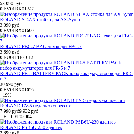
58 090 руб
0
EV01BX01247
ROLAND ST-AX стойка для AX-Synth
3 890 руб
0
EV01BX01690
ROLAND FBC-7 BAG чехол для FBC-7
3 690 руб
0
EU01FH01012
ROLAND FR-5 BATTERY PACK набор аккумуляторов для FR-5
и 7
30 990 руб
0
EV01BX01656
~19%
ROLAND EV-5 педаль экспрессии
7 990 руб
9 932 руб
1
ET01FP02004
ROLAND PSB6U-230 адаптер
2 690 руб