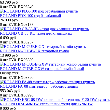
63 790 руб
0 шт
EV01BX03240
ROLAND PDX-100 пэд барабанный
26 990 руб
0 шт
EV01BX03177
ROLAND CB-88-RL чехол для клавишных
6 690 руб
0 шт
EV01BX03257
ROLAND M-CUBE-GX гитарный комбо
13 990 руб
0 шт
EV01BX03889
ROLAND M-CUBE-GXW гитарный комбо белый
Ожидается
0 шт
EV01BX03890
ROLAND FA-08 синтезатор - рабочая станция
553 043 руб
0 шт
EV01BX03996
ROLAND KSC-68-DW клавишный стенд для F-20-DW
9 000 руб