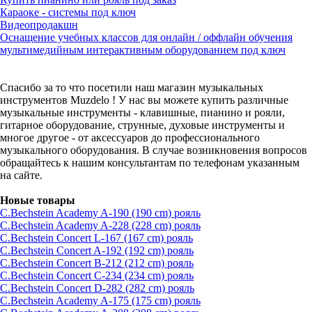
Караоке - системы под ключ
Видеопродакшн
Оснащение учебных классов для онлайн / оффлайн обучения
мультимедийным интерактивным оборудованием под ключ
Спасибо за то что посетили наш магазин музыкальных
инструментов Muzdelo ! У нас вы можете купить различные
музыкальные инструменты - клавишные, пианино и рояли,
гитарное оборудование, струнные, духовые инструменты и
многое другое - от аксессуаров до профессионального
музыкального оборудования. В случае возникновения вопросов
обращайтесь к нашим консультантам по телефонам указанным
на сайте.
Новые товары
C.Bechstein Academy A-190 (190 cm) рояль
C.Bechstein Academy A-228 (228 cm) рояль
C.Bechstein Concert L-167 (167 cm) рояль
C.Bechstein Concert A-192 (192 cm) рояль
C.Bechstein Concert B-212 (212 cm) рояль
C.Bechstein Concert С-234 (234 cm) рояль
C.Bechstein Concert D-282 (282 cm) рояль
C.Bechstein Academy A-175 (175 cm) рояль