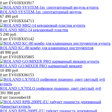
0 шт
EV01BX03917
ROLAND SYSTEM-1m синтезаторный модуль
67 490 руб
0 шт
EV01BX04713
ROLAND MH2-14 кевларовый пластик
5 290 руб
0 шт
EV01BX05142
ROLAND KC-80 комбо для клавишных инструментов
49 990 руб
0 шт
EV01BX05805
ROLAND GO:MIXER PRO карманный микшер
10 490 руб
0 шт
EV01BX06153
ROLAND LX705LO цифровое пианино, цвет светлый дуб
391 990 руб
0 шт
1november18
ROLAND RPB-200PE-EU табурет пианиста деревянный