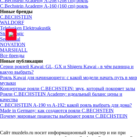
C.Bechstein Academy A-208 (208 cm) рояль
C.Bechstein Academy A-160 (160 cm) рояль
Новые бренды
C.BECHSTEIN
WALDORF
Telefunken Elektroakustik
StudioLogic
Sequential
NOVATION
MARSHALL
Все бренды
Новые публикации
Серии роялей Kawai: GL, GX и Shigeru Kawai - в чём разница и
какую выбрать?
Рояль Kawai для начинающего: с какой модели начать путь в мир
музыки
Концертные рояли C.BECHSTEIN: звук, который покоряет залы
Рояли C.BECHSTEIN Academy: идеальный баланс цены и
качества
C.BECHSTEIN A-190 vs A-192: какой рояль выбрать для дома?
Made in Germany: как создаются рояли C.BECHSTEIN
Почему мировые пианисты выбирают рояли C.BECHSTEIN
Сайт muzdelo.ru носит информационный характер и ни при