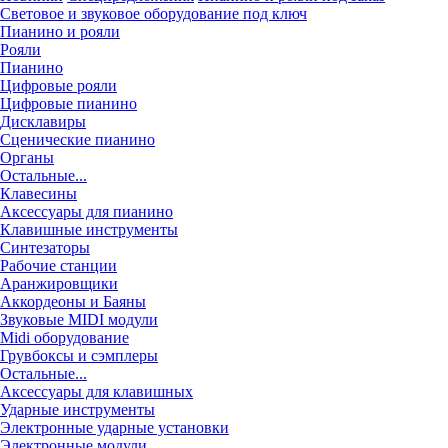
Световое и звуковое оборудование под ключ
Пианино и рояли
Рояли
Пианино
Цифровые рояли
Цифровые пианино
Дисклавиры
Сценические пианино
Органы
Остальные...
Клавесины
Аксессуары для пианино
Клавишные инструменты
Синтезаторы
Рабочие станции
Аранжировщики
Аккордеоны и Баяны
Звуковые MIDI модули
Midi оборудование
Грувбоксы и сэмплеры
Остальные...
Аксессуары для клавишных
Ударные инструменты
Электронные ударные установки
Электронные модули