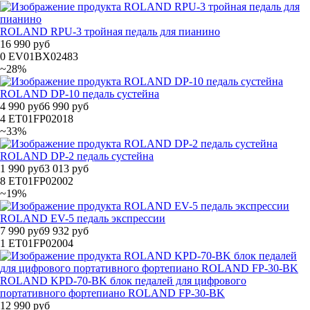
ROLAND RPU-3 тройная педаль для пианино
16 990 руб
0
EV01BX02483
~28%
ROLAND DP-10 педаль сустейна
4 990 руб
6 990 руб
4
ET01FP02018
~33%
ROLAND DP-2 педаль сустейна
1 990 руб
3 013 руб
8
ET01FP02002
~19%
ROLAND EV-5 педаль экспрессии
7 990 руб
9 932 руб
1
ET01FP02004
ROLAND KPD-70-BK блок педалей для цифрового
портативного фортепиано ROLAND FP-30-BK
12 990 руб