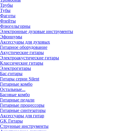
Трубы
Тубы
Фаготы
Флейты
Флюгельгорны
Электронные духовые инструменты
Эфониумы
Аксессуары для духовых
Гитарное оборудование
Акустические гитары
Электроакустические гитары
Классические гитары
Электрогитары
Бас-гитары
Гитары серии Silent
Гитарные комбо
Остальные...
Басовые комбо
Гитарные педали
Гитарные процессоры
Гитарные синтезаторы
Аксессуары для гитар
GK Гитары
Струнные инструменты