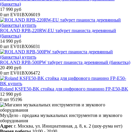
(банкетка)
17 990 руб
0 шт
EV01BX06019
ROLAND RPB-220RW-EU табурет пианиста деревянный
(банкетка)
14 990 руб
0 шт
EV01BX06031
ROLAND RPB-500PW табурет пианиста деревянный (банкетка)
20 490 руб
0 шт
EV01BX06472
Roland KSFE50-BK стойка для цифрового пианино FP-E50-BK
12 990 руб
0 шт
95196
МузДело - продажа музыкальных инструментов и звукового
оборудования
Адрес
г. Москва, ул. Инициативная, д. 8, к. 2 (шоу-рума нет)
Время работы
10:00 - 20:00