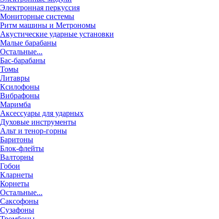
Электронная перкуссия
Мониторные системы
Ритм машины и Метрономы
Акустические ударные установки
Малые барабаны
Остальные...
Бас-барабаны
Томы
Литавры
Ксилофоны
Вибрафоны
Маримба
Аксессуары для ударных
Духовые инструменты
Альт и тенор-горны
Баритоны
Блок-флейты
Валторны
Гобои
Кларнеты
Корнеты
Остальные...
Саксофоны
Сузафоны
Тромбоны