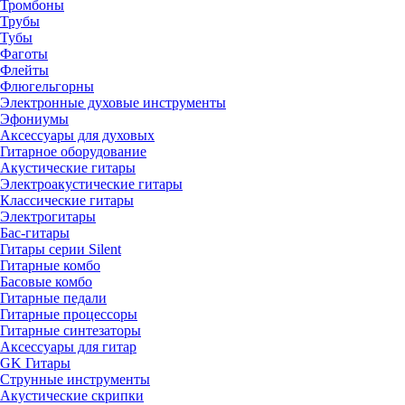
Тромбоны
Трубы
Тубы
Фаготы
Флейты
Флюгельгорны
Электронные духовые инструменты
Эфониумы
Аксессуары для духовых
Гитарное оборудование
Акустические гитары
Электроакустические гитары
Классические гитары
Электрогитары
Бас-гитары
Гитары серии Silent
Гитарные комбо
Басовые комбо
Гитарные педали
Гитарные процессоры
Гитарные синтезаторы
Аксессуары для гитар
GK Гитары
Струнные инструменты
Акустические скрипки