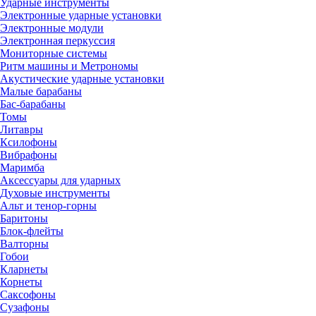
Ударные инструменты
Электронные ударные установки
Электронные модули
Электронная перкуссия
Мониторные системы
Ритм машины и Метрономы
Акустические ударные установки
Малые барабаны
Бас-барабаны
Томы
Литавры
Ксилофоны
Вибрафоны
Маримба
Аксессуары для ударных
Духовые инструменты
Альт и тенор-горны
Баритоны
Блок-флейты
Валторны
Гобои
Кларнеты
Корнеты
Саксофоны
Сузафоны