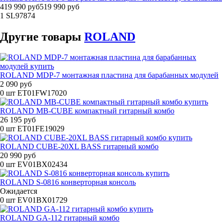
419 990 руб
519 990 руб
1
SL97874
Другие
товары
ROLAND
ROLAND MDP-7 монтажная пластина для барабанных модулей
2 090 руб
0 шт
ET01FW17020
ROLAND MB-CUBE компактный гитарный комбо
26 195 руб
0 шт
ET01FE19029
ROLAND CUBE-20XL BASS гитарный комбо
20 990 руб
0 шт
EV01BX02434
ROLAND S-0816 конверторная консоль
Ожидается
0 шт
EV01BX01729
ROLAND GA-112 гитарный комбо