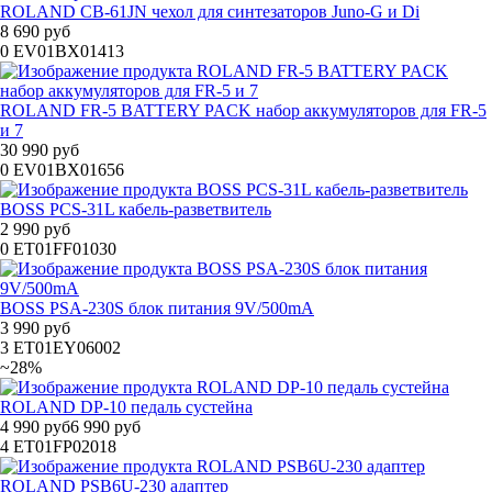
ROLAND CB-61JN чехол для синтезаторов Juno-G и Di
8 690 руб
0
EV01BX01413
ROLAND FR-5 BATTERY PACK набор аккумуляторов для FR-5
и 7
30 990 руб
0
EV01BX01656
BOSS PCS-31L кабель-разветвитель
2 990 руб
0
ET01FF01030
BOSS PSA-230S блок питания 9V/500mA
3 990 руб
3
ET01EY06002
~28%
ROLAND DP-10 педаль сустейна
4 990 руб
6 990 руб
4
ET01FP02018
ROLAND PSB6U-230 адаптер