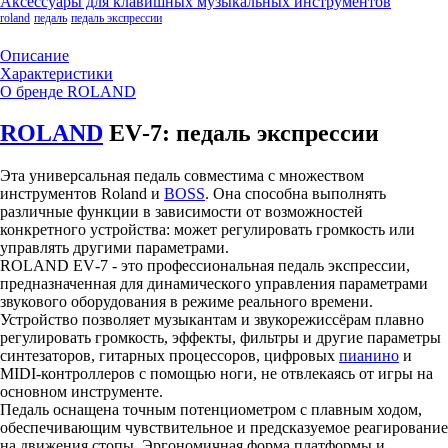
Аксессуары для клавишных музыкальных инструментов
roland
педаль
педаль экспрессии
Описание
Характеристики
О бренде ROLAND
ROLAND
EV‑7: педаль экспрессии
Эта универсальная педаль совместима с множеством
инструментов Roland и
BOSS
. Она способна выполнять
различные функции в зависимости от возможностей
конкретного устройства: может регулировать громкость или
управлять другими параметрами.
ROLAND EV‑7 - это профессиональная педаль экспрессии,
предназначенная для динамического управления параметрами
звукового оборудования в режиме реального времени.
Устройство позволяет музыкантам и звукорежиссёрам плавно
регулировать громкость, эффекты, фильтры и другие параметры
синтезаторов, гитарных процессоров, цифровых
пианино
и
MIDI‑контроллеров с помощью ноги, не отвлекаясь от игры на
основном инструменте.
Педаль оснащена точным потенциометром с плавным ходом,
обеспечивающим чувствительное и предсказуемое реагирование
на движения стопы. Эргономичная форма платформы и