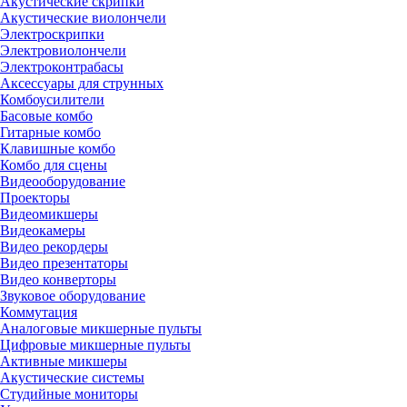
Акустические скрипки
Акустические виолончели
Электроскрипки
Электровиолончели
Электроконтрабасы
Аксессуары для струнных
Комбоусилители
Басовые комбо
Гитарные комбо
Клавишные комбо
Комбо для сцены
Видеооборудование
Проекторы
Видеомикшеры
Видеокамеры
Видео рекордеры
Видео презентаторы
Видео конверторы
Звуковое оборудование
Коммутация
Аналоговые микшерные пульты
Цифровые микшерные пульты
Активные микшеры
Акустические системы
Студийные мониторы