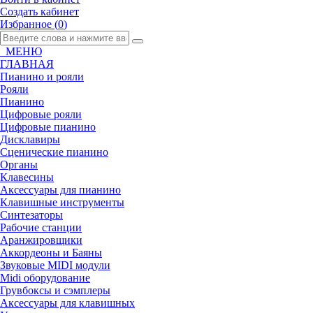
Создать кабинет
Избранное (
0
)
МЕНЮ
ГЛАВНАЯ
Пианино и рояли
Рояли
Пианино
Цифровые рояли
Цифровые пианино
Дисклавиры
Сценические пианино
Органы
Клавесины
Аксессуары для пианино
Клавишные инструменты
Синтезаторы
Рабочие станции
Аранжировщики
Аккордеоны и Баяны
Звуковые MIDI модули
Midi оборудование
Грувбоксы и сэмплеры
Аксессуары для клавишных