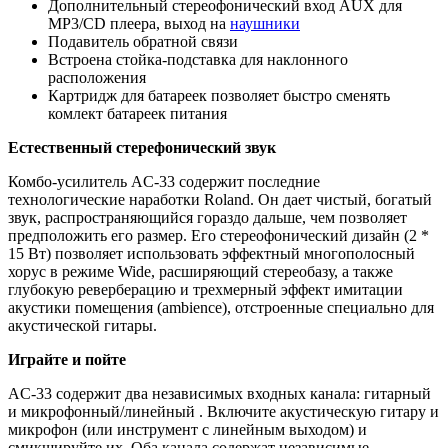
Дополнительный стереофонический вход AUX для
MP3/CD плеера, выход на
наушники
Подавитель обратной связи
Встроена стойка-подставка для наклонного
расположения
Картридж для батареек позволяет быстро сменять
комлект батареек питания
Естественный стерефонический звук
Комбо-усилитель AC-33 содержит последние
технологические наработки Roland. Он дает чистый, богатый
звук, распространяющийся гораздо дальше, чем позволяет
предположить его размер. Его стереофонический дизайн (2 *
15 Вт) позволяет использовать эффектный многополосный
хорус в режиме Wide, расширяющий стереобазу, а также
глубокую реверберацию и трехмерный эффект имитации
акустики помещения (ambience), отстроенные специально для
акустической гитары.
Играйте и пойте
AC-33 содержит два независимых входных канала: гитарный
и микрофонный/линейный . Включите акустическую гитару и
микрофон (или инструмент с линейным выходом) и
смикшируйте их. Оба канала содержат независимые