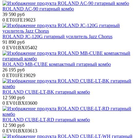
ROLAND AC-90 гитарный комбо
39 590 руб
0
ET01FE19023
ROLAND JC-120G гитарный усилитель Jazz Chorus
91 890 руб
0
EV01BX05402
ROLAND MB-CUBE компактный гитарный комбо
26 195 руб
0
ET01FE19029
ROLAND CUBE-LT-BK гитарный комбо
12 590 руб
0
EV01BX03600
ROLAND CUBE-LT-RD гитарный комбо
12 590 руб
0
EV01BX03613