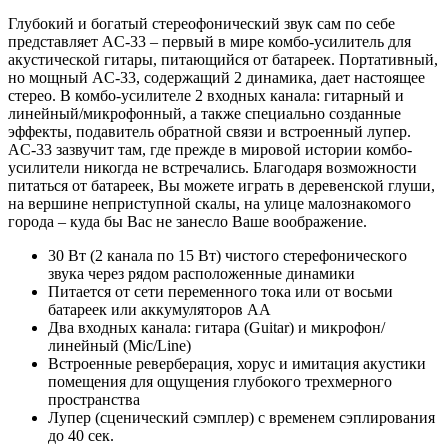
Глубокий и богатый стереофонический звук сам по себе
представляет AC-33 – первый в мире комбо-усилитель для
акустической гитары, питающийся от батареек. Портативный,
но мощный AC-33, содержащий 2 динамика, дает настоящее
стерео. В комбо-усилителе 2 входных канала: гитарный и
линейный/микрофонный, а также специально созданные
эффекты, подавитель обратной связи и встроенный лупер.
AC-33 зазвучит там, где прежде в мировой истории комбо-
усилители никогда не встречались. Благодаря возможности
питаться от батареек, Вы можете играть в деревенской глуши,
на вершине неприступной скалы, на улице малознакомого
города – куда бы Вас не занесло Ваше воображение.
30 Вт (2 канала по 15 Вт) чистого стерефонического
звука через рядом расположенные динамики
Питается от сети переменного тока или от восьми
батареек или аккумуляторов АА
Два входных канала: гитара (Guitar) и микрофон/
линейный (Mic/Line)
Встроенные реверберация, хорус и имитация акустики
помещения для ощущения глубокого трехмерного
пространства
Лупер (сценический сэмплер) с временем сэплирования
до 40 сек.