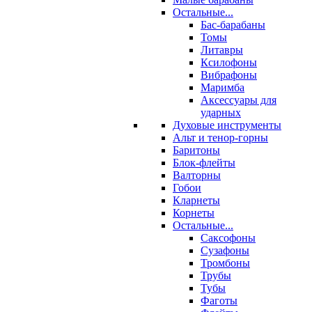
Остальные...
Бас-барабаны
Томы
Литавры
Ксилофоны
Вибрафоны
Маримба
Аксессуары для
ударных
Духовые инструменты
Альт и тенор-горны
Баритоны
Блок-флейты
Валторны
Гобои
Кларнеты
Корнеты
Остальные...
Саксофоны
Сузафоны
Тромбоны
Трубы
Тубы
Фаготы