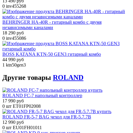
13 490 руб
0
inv455268
BEHRINGER HA-40R - гитарный комбо с двумя
независимыми каналами
18 290 руб
0
inv455086
BOSS KATANA KTN-50 GEN3 гитарный комбо
44 990 руб
1
ktn50gen3
Другие
товары
ROLAND
ROLAND FC-7 напольный контроллер
17 990 руб
0 шт
ET01FP02008
ROLAND FR-5-7 BAG чехол для FR-5.7.7B
12 990 руб
0 шт
EU01FH01011