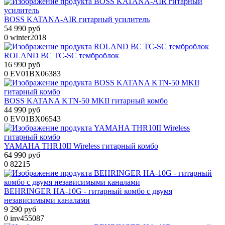
BOSS KATANA-AIR гитарный усилитель
54 990 руб
0
winter2018
ROLAND BC TC-SC темброблок
16 990 руб
0
EV01BX06383
BOSS KATANA KTN-50 MKII гитарный комбо
44 990 руб
0
EV01BX06543
YAMAHA THR10II Wireless гитарный комбо
64 990 руб
0
82215
BEHRINGER HA-10G - гитарный комбо с двумя
независимыми каналами
9 290 руб
0
inv455087