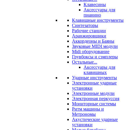
Клавесины
Аксессуары для
пианино
Клавишные инструменты
Синтезаторы
Рабочие станции
Аранжировщики
Аккордеоны и Баяны
Звуковые MIDI модули
Midi оборудование
Грувбоксы и сэмплеры
Остальные...
Аксессуары для
клавишных
Ударные инструменты
Электронные ударные
установки
Электронные модули
Электронная перкуссия
Мониторные системы
Ритм машины и
Метрономы
Акустические ударные
установки
Малые барабаны