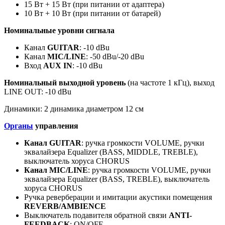
15 Вт + 15 Вт (при питании от адаптера)
10 Вт + 10 Вт (при питании от батарей)
Номинальные уровни сигнала
Канал
GUITAR
: -10 dBu
Канал
MIC/LINE
: -50 dBu/-20 dBu
Вход
AUX IN
: -10 dBu
Номинальный выходной уровень
(на частоте 1 кГц), выход
LINE OUT: -10 dBu
Динамики: 2 динамика диаметром 12 см
Органы
управления
Канал GUITAR
: ручка громкости VOLUME, ручки
эквалайзера Equalizer (BASS, MIDDLE, TREBLE),
выключатель хоруса CHORUS
Канал MIC/LINE
: ручка громкости VOLUME, ручки
эквалайзера Equalizer (BASS, TREBLE), выключатель
хоруса CHORUS
Ручка реверберации и имитации акустики помещения
REVERB/AMBIENCE
Выключатель подавителя обратной связи
ANTI-
FEEDBACK
: ON/OFF