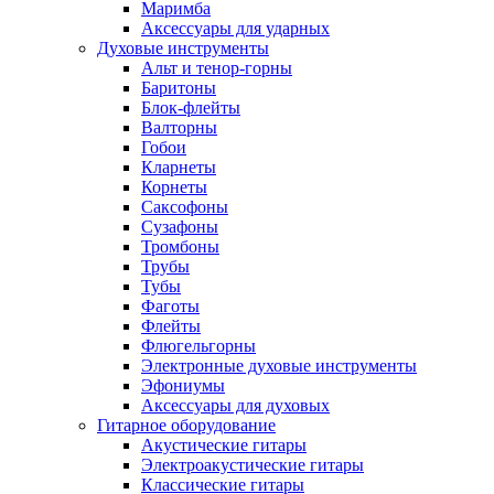
Маримба
Аксессуары для ударных
Духовые инструменты
Альт и тенор-горны
Баритоны
Блок-флейты
Валторны
Гобои
Кларнеты
Корнеты
Саксофоны
Сузафоны
Тромбоны
Трубы
Тубы
Фаготы
Флейты
Флюгельгорны
Электронные духовые инструменты
Эфониумы
Аксессуары для духовых
Гитарное оборудование
Акустические гитары
Электроакустические гитары
Классические гитары