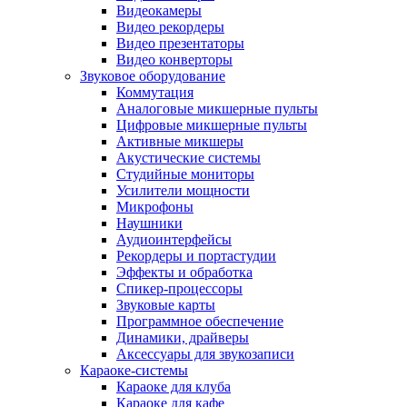
Видеокамеры
Видео рекордеры
Видео презентаторы
Видео конверторы
Звуковое оборудование
Коммутация
Аналоговые микшерные пульты
Цифровые микшерные пульты
Активные микшеры
Акустические системы
Студийные мониторы
Усилители мощности
Микрофоны
Наушники
Аудиоинтерфейсы
Рекордеры и портастудии
Эффекты и обработка
Спикер-процессоры
Звуковые карты
Программное обеспечение
Динамики, драйверы
Аксессуары для звукозаписи
Караоке-системы
Караоке для клуба
Караоке для кафе