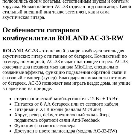
полюбились своим богатым, естественным звуком и богатым
хорусом. Новый кабинет AC-33 отделан под палисандр. Такой
стильный внешний вид также эстетичен, как и сама
акустическая гитара.
Особенности гитарного
комбоусилителя ROLAND AC-33-RW
ROLAND AC-33
- это первый в мире комбо-усилитель для
акустических гитар с питанием от батареек. Компактный по
размеру, но мощный, AC-33 выдает настоящее стерео. AC-33
содержит два независимых канала Mic/Line, специально
созданные эффекты, функцию подавления обратной связи и
фразовый сэмплер (лупер). Благодаря возможности питания
от батареек, АС-33 позволяет вам играть везде: дома, на улице,
в парке или на природе.
стереофонический комбо-усилитель 15 Вт + 15 Вт
Питается от 8 АА батареек или от сетевого кабеля
Гитарный и XLR входы (каналы Mic/Line)
Хорус, ревер, delay, трехполосный эквалайзер,
подавитель обратной связи Anti-Feedback
Функция фразового сэмплера
Доступен в цвете палисандра (модель AC-33-RW)