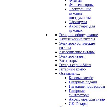
Флейты
Флюгельгорны
Электронные
духовые
инструменты
Эфониумы
Аксессуары для
духовых
Гитарное оборудование
Акустические гитары
Электроакустические
гитары
Классические гитары
Электрогитары
Бас-гитары
Гитары серии Silent
Гитарные комбо
Остальные...
Басовые комбо
Гитарные педали
Гитарные процессоры
Гитарные
синтезаторы
Аксессуары для гитар
GK Гитары