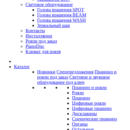
Световое оборудование
Голова вращения SPOT
Голова вращения BEAM
Голова вращения WASH
Зеркальный шар
Контакты
Инсталляции
Рояли под заказ
PianoDisc
Климат для рояля
Каталог
Новинки
Спецпредложения
Пианино и
рояли под заказ
Световое и звуковое
оборудование под ключ
Пианино и рояли
Рояли
Пианино
Цифровые рояли
Цифровые пианино
Дисклавиры
Сценические пианино
Органы
Остальные...