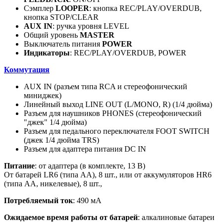
Сэмплер
LOOPER
: кнопка REC/PLAY/OVERDUB,
кнопка STOP/CLEAR
AUX IN
: ручка уровня LEVEL
Общий уровень
MASTER
Выключатель питания
POWER
Индикаторы
: REC/PLAY/OVERDUB, POWER
Коммутация
AUX IN (разъем типа RCA и стереофонический
миниджек)
Линейный выход LINE OUT (L/MONO, R) (1/4 дюйма)
Разъем для наушников PHONES (стереофонический
"джек" 1/4 дюйма)
Разъем для педального переключателя FOOT SWITCH
(джек 1/4 дюйма TRS)
Разъем для адаптера питания DC IN
Питание
: от адаптера (в комплекте, 13 В)
От батарей LR6 (типа AA), 8 шт., или от аккумуляторов HR6
(типа AA, никелевые), 8 шт.,
Потребляемый ток
: 490 мА
Ожидаемое время работы от батарей
: алкалиновые батареи