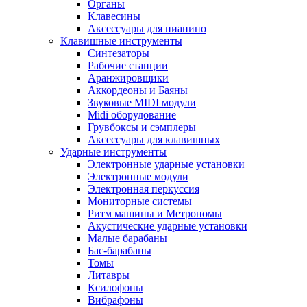
Органы
Клавесины
Аксессуары для пианино
Клавишные инструменты
Синтезаторы
Рабочие станции
Аранжировщики
Аккордеоны и Баяны
Звуковые MIDI модули
Midi оборудование
Грувбоксы и сэмплеры
Аксессуары для клавишных
Ударные инструменты
Электронные ударные установки
Электронные модули
Электронная перкуссия
Мониторные системы
Ритм машины и Метрономы
Акустические ударные установки
Малые барабаны
Бас-барабаны
Томы
Литавры
Ксилофоны
Вибрафоны