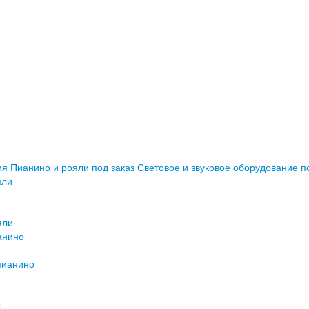
ия
Пианино и рояли под заказ
Световое и звуковое оборудование п
яли
яли
анино
пианино
ы