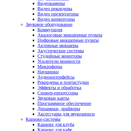
Видеокамеры
Видео рекордеры
Видео презентаторы
Видео конверторы
Звуковое оборудование
Коммутация
Аналоговые микшерные пульты
Цифровые микшерные пульты
Активные микшеры
Акустические системы
Студийные мониторы
Усилители мощности
Микрофоны
Наушники
Аудиоинтерфейсы
Рекордеры и портастудии
Эффекты и обработка
Спикер-процессоры
Звуковые карты
Программное обеспечение
Динамики, драйверы
Аксессуары для звукозаписи
Караоке-системы
Караоке для клуба
Караоке для кафе