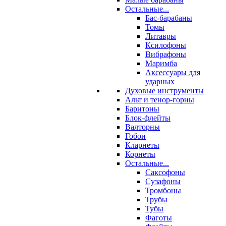
Остальные...
Бас-барабаны
Томы
Литавры
Ксилофоны
Вибрафоны
Маримба
Аксессуары для
ударных
Духовые инструменты
Альт и тенор-горны
Баритоны
Блок-флейты
Валторны
Гобои
Кларнеты
Корнеты
Остальные...
Саксофоны
Сузафоны
Тромбоны
Трубы
Тубы
Фаготы