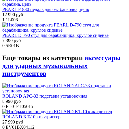
PEARL P-830 педаль для бас барабана, цепь
12 990 руб
1
1L008
PEARL D-790 стул для барабанщика, круглое сиденье
7 390 руб
0
5R01B
Еще товары из категории
аксессуары
для ударных музыкальных
инструментов
ROLAND APC-33 подставка установочная
8 990 руб
0
ET01FT05015
ROLAND KT-10 кик-триггер
27 990 руб
0
EV01BX04112