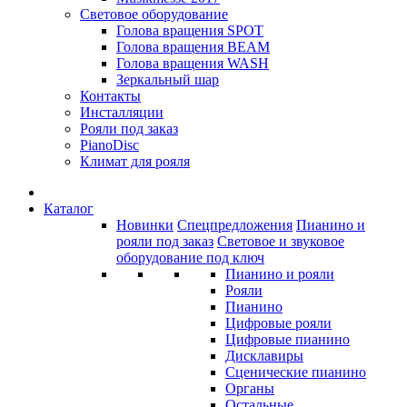
Световое оборудование
Голова вращения SPOT
Голова вращения BEAM
Голова вращения WASH
Зеркальный шар
Контакты
Инсталляции
Рояли под заказ
PianoDisc
Климат для рояля
Каталог
Новинки
Спецпредложения
Пианино и
рояли под заказ
Световое и звуковое
оборудование под ключ
Пианино и рояли
Рояли
Пианино
Цифровые рояли
Цифровые пианино
Дисклавиры
Сценические пианино
Органы
Остальные...