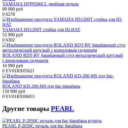
YAMAHA DFP9500CL двойная педаль
89 990 руб
0
6278
YAMAHA HS1200T стойка для HI-HAT
53 990 руб
0
6302
ROLAND RDT-RV барабанный стул металлический круглый
с виниловым сидением
16 990 руб
0
EV01BX05621
ROLAND KD-200-MS пэд бас-барабана
159 990 руб
0
EV01BX06653
Другие
товары
PEARL
PEARL P-2050C педаль для бас барабана