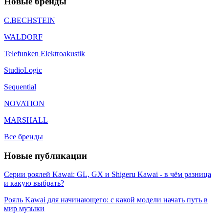
Новые бренды
C.BECHSTEIN
WALDORF
Telefunken Elektroakustik
StudioLogic
Sequential
NOVATION
MARSHALL
Все бренды
Новые публикации
Серии роялей Kawai: GL, GX и Shigeru Kawai - в чём разница
и какую выбрать?
Рояль Kawai для начинающего: с какой модели начать путь в
мир музыки