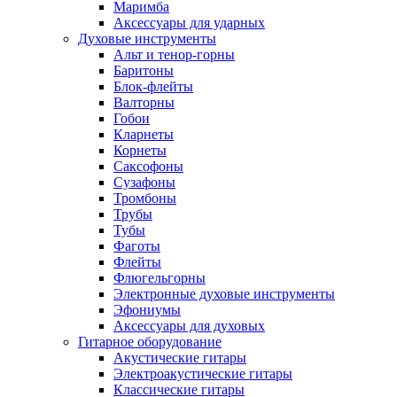
Маримба
Аксессуары для ударных
Духовые инструменты
Альт и тенор-горны
Баритоны
Блок-флейты
Валторны
Гобои
Кларнеты
Корнеты
Саксофоны
Сузафоны
Тромбоны
Трубы
Тубы
Фаготы
Флейты
Флюгельгорны
Электронные духовые инструменты
Эфониумы
Аксессуары для духовых
Гитарное оборудование
Акустические гитары
Электроакустические гитары
Классические гитары