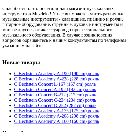
Спасибо за то что посетили наш магазин музыкальных
инструментов Muzdelo ! У нас вы можете купить различные
музыкальные инструменты - клавишные, пианино и рояли,
гитарное оборудование, струнные, духовые инструменты и
многое другое - от аксессуаров до профессионального
музыкального оборудования. В случае возникновения
вопросов обращайтесь к нашим консультантам по телефонам
указанным на сайте.
Новые товары
C.Bechstein Academy A-190 (190 cm) рояль
C.Bechstein Academy A-228 (228 cm) рояль
C.Bechstein Concert L-167 (167 cm) рояль
C.Bechstein Concert A-192 (192 cm) рояль
C.Bechstein Concert B-212 (212 cm) рояль
C.Bechstein Concert С-234 (234 cm) рояль
C.Bechstein Concert D-282 (282 cm) рояль
C.Bechstein Academy A-175 (175 cm) рояль
C.Bechstein Academy A-208 (208 cm) рояль
C.Bechstein Academy A-160 (160 cm) рояль