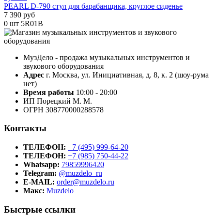
PEARL D-790 стул для барабанщика, круглое сиденье
7 390 руб
0 шт
5R01B
МузДело - продажа музыкальных инструментов и
звукового оборудования
Адрес
г. Москва, ул. Инициативная, д. 8, к. 2 (шоу-рума
нет)
Время работы
10:00 - 20:00
ИП Порецкий М. М.
ОГРН 308770000288578
Контакты
ТЕЛЕФОН:
+7 (495) 999-64-20
ТЕЛЕФОН:
+7 (985) 750-44-22
Whatsapp:
79859996420
Telegram:
@muzdelo_ru
E-MAIL:
order@muzdelo.ru
Макс:
Muzdelo
Быстрые ссылки