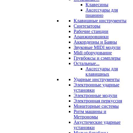
Клавесины
Аксессуары для
пианино
Клавишные инструменты
Синтезаторы
Рабочие станции
Аранжировщики
Аккордеоны и Баяны
Звуковые MIDI модули
Midi оборудование
Грувбоксы и сэмплеры
Остальные...
Аксессуары для
клавишных
Ударные инструменты
Электронные ударные
установки
Электронные модули
Электронная перкуссия
Мониторные системы
Ритм машины и
Метрономы
Акустические ударные
установки
Малые барабаны