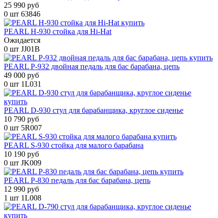
25 990 руб
0 шт
63846
PEARL H-930 стойка для Hi-Hat
Ожидается
0 шт
JJ01B
PEARL P-932 двойная педаль для бас барабана, цепь
49 000 руб
0 шт
1L031
PEARL D-930 стул для барабанщика, круглое сиденье
10 790 руб
0 шт
5R007
PEARL S-930 стойка для малого барабана
10 190 руб
0 шт
JK009
PEARL P-830 педаль для бас барабана, цепь
12 990 руб
1 шт
1L008