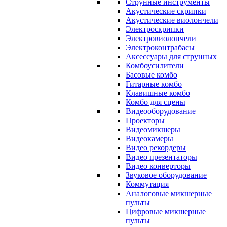
Струнные инструменты
Акустические скрипки
Акустические виолончели
Электроскрипки
Электровиолончели
Электроконтрабасы
Аксессуары для струнных
Комбоусилители
Басовые комбо
Гитарные комбо
Клавишные комбо
Комбо для сцены
Видеооборудование
Проекторы
Видеомикшеры
Видеокамеры
Видео рекордеры
Видео презентаторы
Видео конверторы
Звуковое оборудование
Коммутация
Аналоговые микшерные
пульты
Цифровые микшерные
пульты