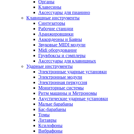
Органы
Клавесины
Аксессуары для пианино
Клавишные инструменты
Синтезаторы
Рабочие станции
Аранжировщики
Аккордеоны и Баяны
Звуковые MIDI модули
Midi оборудование
Грувбоксы и сэмплеры
Аксессуары для клавишных
Ударные инструменты
Электронные ударные установки
Электронные модули
Электронная перкуссия
Мониторные системы
Ритм машины и Метрономы
Акустические ударные установки
Малые барабаны
Бас-барабаны
Томы
Литавры
Ксилофоны
Вибрафоны