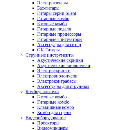
Электрогитары
Бас-гитары
Гитары серии Silent
Гитарные комбо
Басовые комбо
Гитарные педали
Гитарные процессоры
Гитарные синтезаторы
Аксессуары для гитар
GK Гитары
Струнные инструменты
Акустические скрипки
Акустические виолончели
Электроскрипки
Электровиолончели
Электроконтрабасы
Аксессуары для струнных
Комбоусилители
Басовые комбо
Гитарные комбо
Клавишные комбо
Комбо для сцены
Видеооборудование
Проекторы
Видеомикшеры