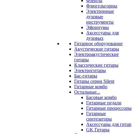
Флейты
Флюгельгорны
Электронные
духовые
инструменты
Эфониумы
Аксессуары для
духовых
Гитарное оборудование
Акустические гитары
Электроакустические
гитары
Классические гитары
Электрогитары
Бас-гитары
Гитары серии Silent
Гитарные комбо
Остальные...
Басовые комбо
Гитарные педали
Гитарные процессоры
Гитарные
синтезаторы
Аксессуары для гитар
GK Гитары