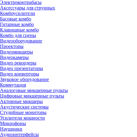
Электроконтрабасы
Аксессуары для струнных
Комбоусилители
Басовые комбо
Гитарные комбо
Клавишные комбо
Комбо для сцены
Видеооборудование
Проекторы
Видеомикшеры
Видеокамеры
Видео рекордеры
Видео презентаторы
Видео конверторы
Звуковое оборудование
Коммутация
Аналоговые микшерные пульты
Цифровые микшерные пульты
Активные микшеры
Акустические системы
Студийные мониторы
Усилители мощности
Микрофоны
Наушники
Аудиоинтерфейсы