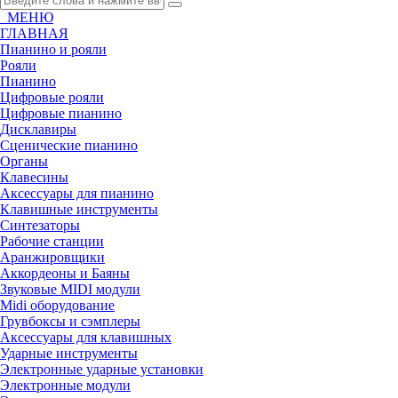
МЕНЮ
ГЛАВНАЯ
Пианино и рояли
Рояли
Пианино
Цифровые рояли
Цифровые пианино
Дисклавиры
Сценические пианино
Органы
Клавесины
Аксессуары для пианино
Клавишные инструменты
Синтезаторы
Рабочие станции
Аранжировщики
Аккордеоны и Баяны
Звуковые MIDI модули
Midi оборудование
Грувбоксы и сэмплеры
Аксессуары для клавишных
Ударные инструменты
Электронные ударные установки
Электронные модули