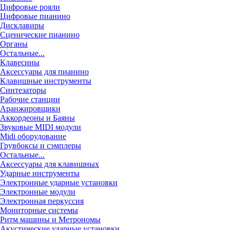
Цифровые рояли
Цифровые пианино
Дисклавиры
Сценические пианино
Органы
Остальные...
Клавесины
Аксессуары для пианино
Клавишные инструменты
Синтезаторы
Рабочие станции
Аранжировщики
Аккордеоны и Баяны
Звуковые MIDI модули
Midi оборудование
Грувбоксы и сэмплеры
Остальные...
Аксессуары для клавишных
Ударные инструменты
Электронные ударные установки
Электронные модули
Электронная перкуссия
Мониторные системы
Ритм машины и Метрономы
Акустические ударные установки