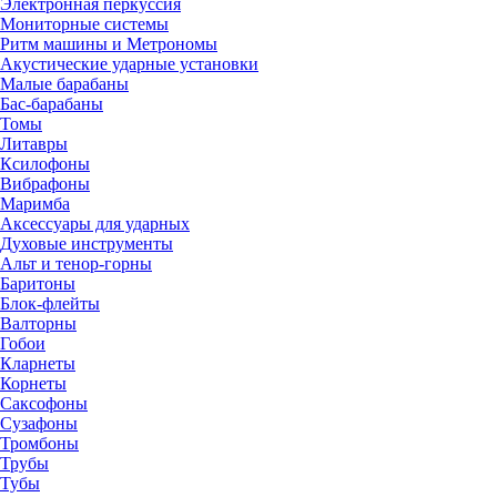
Электронная перкуссия
Мониторные системы
Ритм машины и Метрономы
Акустические ударные установки
Малые барабаны
Бас-барабаны
Томы
Литавры
Ксилофоны
Вибрафоны
Маримба
Аксессуары для ударных
Духовые инструменты
Альт и тенор-горны
Баритоны
Блок-флейты
Валторны
Гобои
Кларнеты
Корнеты
Саксофоны
Сузафоны
Тромбоны
Трубы
Тубы