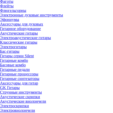
Фаготы
Флейты
Флюгельгорны
Электронные духовые инструменты
Эфониумы
Аксессуары для духовых
Гитарное оборудование
Акустические гитары
Электроакустические гитары
Классические гитары
Электрогитары
Бас-гитары
Гитары серии Silent
Гитарные комбо
Басовые комбо
Гитарные педали
Гитарные процессоры
Гитарные синтезаторы
Аксессуары для гитар
GK Гитары
Струнные инструменты
Акустические скрипки
Акустические виолончели
Электроскрипки
Электровиолончели