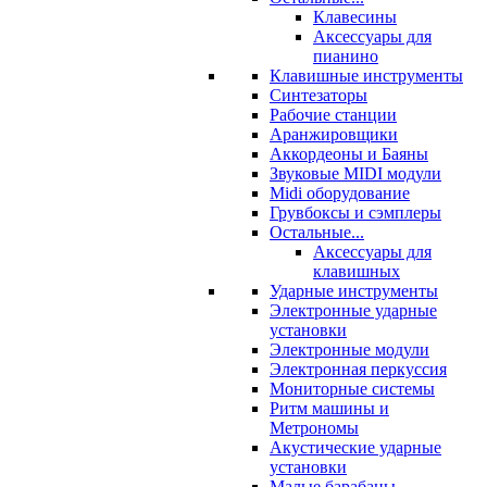
Клавесины
Аксессуары для
пианино
Клавишные инструменты
Синтезаторы
Рабочие станции
Аранжировщики
Аккордеоны и Баяны
Звуковые MIDI модули
Midi оборудование
Грувбоксы и сэмплеры
Остальные...
Аксессуары для
клавишных
Ударные инструменты
Электронные ударные
установки
Электронные модули
Электронная перкуссия
Мониторные системы
Ритм машины и
Метрономы
Акустические ударные
установки
Малые барабаны