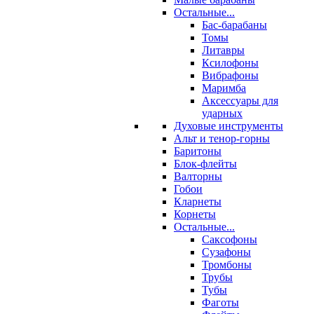
Остальные...
Бас-барабаны
Томы
Литавры
Ксилофоны
Вибрафоны
Маримба
Аксессуары для
ударных
Духовые инструменты
Альт и тенор-горны
Баритоны
Блок-флейты
Валторны
Гобои
Кларнеты
Корнеты
Остальные...
Саксофоны
Сузафоны
Тромбоны
Трубы
Тубы
Фаготы