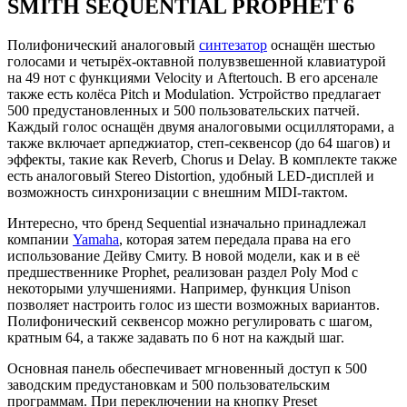
SMITH SEQUENTIAL PROPHET 6
Полифонический аналоговый
синтезатор
оснащён шестью
голосами и четырёх-октавной полувзвешенной клавиатурой
на 49 нот с функциями Velocity и Aftertouch. В его арсенале
также есть колёса Pitch и Modulation. Устройство предлагает
500 предустановленных и 500 пользовательских патчей.
Каждый голос оснащён двумя аналоговыми осцилляторами, а
также включает арпеджиатор, степ-секвенсор (до 64 шагов) и
эффекты, такие как Reverb, Chorus и Delay. В комплекте также
есть аналоговый Stereo Distortion, удобный LED-дисплей и
возможность синхронизации с внешним MIDI-тактом.
Интересно, что бренд Sequential изначально принадлежал
компании
Yamaha
, которая затем передала права на его
использование Дейву Смиту. В новой модели, как и в её
предшественнике Prophet, реализован раздел Poly Mod с
некоторыми улучшениями. Например, функция Unison
позволяет настроить голос из шести возможных вариантов.
Полифонический секвенсор можно регулировать с шагом,
кратным 64, а также задавать по 6 нот на каждый шаг.
Основная панель обеспечивает мгновенный доступ к 500
заводским предустановкам и 500 пользовательским
программам. При переключении на кнопку Preset