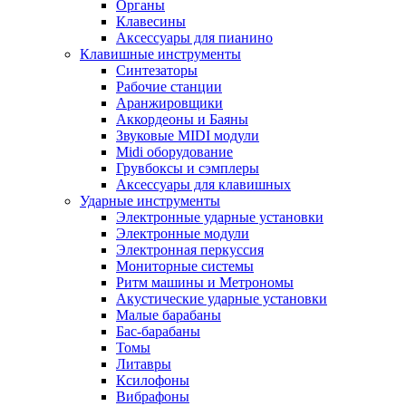
Органы
Клавесины
Аксессуары для пианино
Клавишные инструменты
Синтезаторы
Рабочие станции
Аранжировщики
Аккордеоны и Баяны
Звуковые MIDI модули
Midi оборудование
Грувбоксы и сэмплеры
Аксессуары для клавишных
Ударные инструменты
Электронные ударные установки
Электронные модули
Электронная перкуссия
Мониторные системы
Ритм машины и Метрономы
Акустические ударные установки
Малые барабаны
Бас-барабаны
Томы
Литавры
Ксилофоны
Вибрафоны