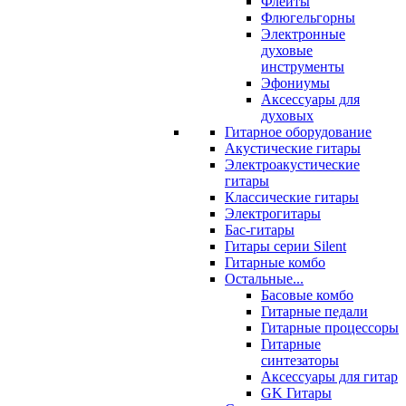
Флейты
Флюгельгорны
Электронные
духовые
инструменты
Эфониумы
Аксессуары для
духовых
Гитарное оборудование
Акустические гитары
Электроакустические
гитары
Классические гитары
Электрогитары
Бас-гитары
Гитары серии Silent
Гитарные комбо
Остальные...
Басовые комбо
Гитарные педали
Гитарные процессоры
Гитарные
синтезаторы
Аксессуары для гитар
GK Гитары