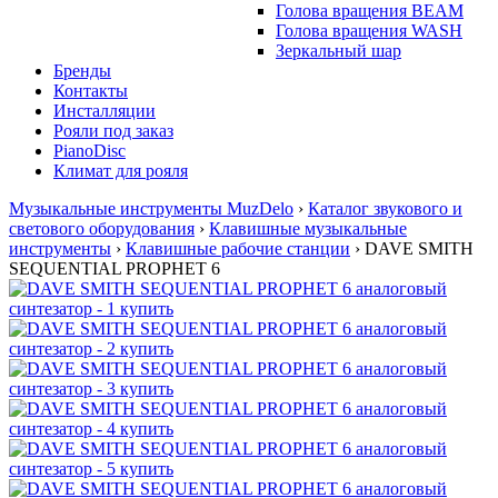
Голова вращения BEAM
Голова вращения WASH
Зеркальный шар
Бренды
Контакты
Инсталляции
Рояли под заказ
PianoDisc
Климат для рояля
Музыкальные инструменты MuzDelo
›
Каталог звукового и
светового оборудования
›
Клавишные музыкальные
инструменты
›
Клавишные рабочие станции
›
DAVE SMITH
SEQUENTIAL PROPHET 6