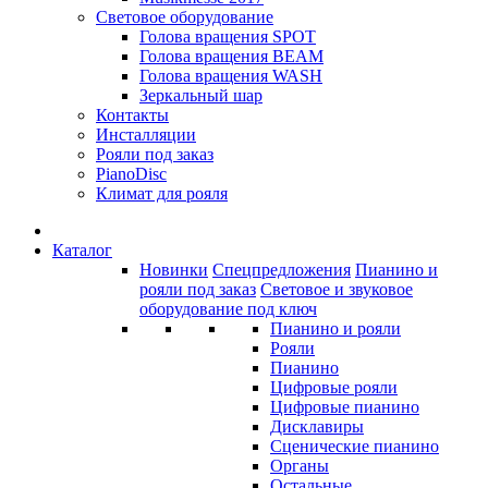
Световое оборудование
Голова вращения SPOT
Голова вращения BEAM
Голова вращения WASH
Зеркальный шар
Контакты
Инсталляции
Рояли под заказ
PianoDisc
Климат для рояля
Каталог
Новинки
Спецпредложения
Пианино и
рояли под заказ
Световое и звуковое
оборудование под ключ
Пианино и рояли
Рояли
Пианино
Цифровые рояли
Цифровые пианино
Дисклавиры
Сценические пианино
Органы
Остальные...