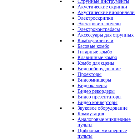
Струнные инструменты
Акустические скрипки
Акустические виолончели
Электроскрипки
Электровиолончели
Электроконтрабасы
Аксессуары для струнных
Комбоусилители
Басовые комбо
Гитарные комбо
Клавишные комбо
Комбо для сцены
Видеооборудование
Проекторы
Видеомикшеры
Видеокамеры
Видео рекордеры
Видео презентаторы
Видео конверторы
Звуковое оборудование
Коммутация
Аналоговые микшерные
пульты
Цифровые микшерные
пульты