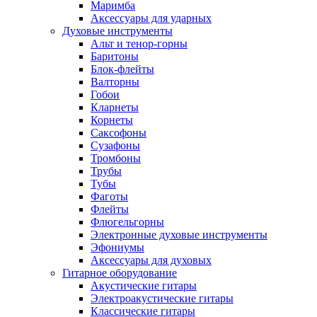
Маримба
Аксессуары для ударных
Духовые инструменты
Альт и тенор-горны
Баритоны
Блок-флейты
Валторны
Гобои
Кларнеты
Корнеты
Саксофоны
Сузафоны
Тромбоны
Трубы
Тубы
Фаготы
Флейты
Флюгельгорны
Электронные духовые инструменты
Эфониумы
Аксессуары для духовых
Гитарное оборудование
Акустические гитары
Электроакустические гитары
Классические гитары