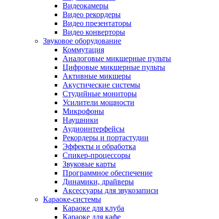
Видеокамеры
Видео рекордеры
Видео презентаторы
Видео конверторы
Звуковое оборудование
Коммутация
Аналоговые микшерные пульты
Цифровые микшерные пульты
Активные микшеры
Акустические системы
Студийные мониторы
Усилители мощности
Микрофоны
Наушники
Аудиоинтерфейсы
Рекордеры и портастудии
Эффекты и обработка
Спикер-процессоры
Звуковые карты
Программное обеспечение
Динамики, драйверы
Аксессуары для звукозаписи
Караоке-системы
Караоке для клуба
Караоке для кафе