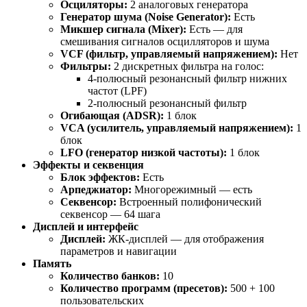
Осциляторы:
2 аналоговых генератора
Генератор шума (Noise Generator):
Есть
Микшер сигнала (Mixer):
Есть — для
смешивания сигналов осцилляторов и шума
VCF (фильтр, управляемый напряжением):
Нет
Фильтры:
2 дискретных фильтра на голос:
4-полюсный резонансный фильтр нижних
частот (LPF)
2-полюсный резонансный фильтр
Огибающая (ADSR):
1 блок
VCA (усилитель, управляемый напряжением):
1
блок
LFO (генератор низкой частоты):
1 блок
Эффекты и секвенция
Блок эффектов:
Есть
Арпеджиатор:
Многорежимный — есть
Секвенсор:
Встроенный полифонический
секвенсор — 64 шага
Дисплей и интерфейс
Дисплей:
ЖК-дисплей — для отображения
параметров и навигации
Память
Количество банков:
10
Количество программ (пресетов):
500 + 100
пользовательских