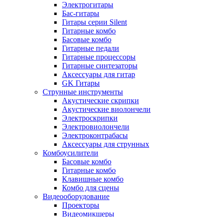
Электрогитары
Бас-гитары
Гитары серии Silent
Гитарные комбо
Басовые комбо
Гитарные педали
Гитарные процессоры
Гитарные синтезаторы
Аксессуары для гитар
GK Гитары
Струнные инструменты
Акустические скрипки
Акустические виолончели
Электроскрипки
Электровиолончели
Электроконтрабасы
Аксессуары для струнных
Комбоусилители
Басовые комбо
Гитарные комбо
Клавишные комбо
Комбо для сцены
Видеооборудование
Проекторы
Видеомикшеры