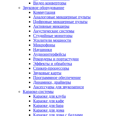
Видео конверторы
Звуковое оборудование
Коммутация
Аналоговые микшерные пульты
Цифровые микшерные пульты
Активные микшеры
Акустические системы
Студийные мониторы
Усилители мощности
Микрофоны
Наушники
Аудиоинтерфейсы
Рекордеры и портастудии
Эффекты и обработка
Спикер-процессоры
Звуковые карты
Программное обеспечение
Динамики, драйверы
Аксессуары для звукозаписи
Караоке-системы
Караоке для клуба
Караоке для кафе
Караоке для бара
Караоке для дома
Караоке для дома с баллами