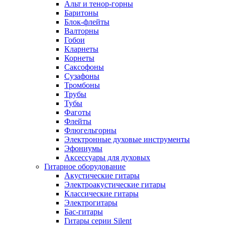
Альт и тенор-горны
Баритоны
Блок-флейты
Валторны
Гобои
Кларнеты
Корнеты
Саксофоны
Сузафоны
Тромбоны
Трубы
Тубы
Фаготы
Флейты
Флюгельгорны
Электронные духовые инструменты
Эфониумы
Аксессуары для духовых
Гитарное оборудование
Акустические гитары
Электроакустические гитары
Классические гитары
Электрогитары
Бас-гитары
Гитары серии Silent