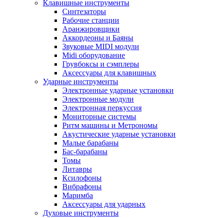
Клавишные инструменты
Синтезаторы
Рабочие станции
Аранжировщики
Аккордеоны и Баяны
Звуковые MIDI модули
Midi оборудование
Грувбоксы и сэмплеры
Аксессуары для клавишных
Ударные инструменты
Электронные ударные установки
Электронные модули
Электронная перкуссия
Мониторные системы
Ритм машины и Метрономы
Акустические ударные установки
Малые барабаны
Бас-барабаны
Томы
Литавры
Ксилофоны
Вибрафоны
Маримба
Аксессуары для ударных
Духовые инструменты