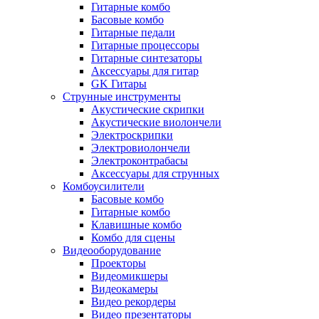
Гитарные комбо
Басовые комбо
Гитарные педали
Гитарные процессоры
Гитарные синтезаторы
Аксессуары для гитар
GK Гитары
Струнные инструменты
Акустические скрипки
Акустические виолончели
Электроскрипки
Электровиолончели
Электроконтрабасы
Аксессуары для струнных
Комбоусилители
Басовые комбо
Гитарные комбо
Клавишные комбо
Комбо для сцены
Видеооборудование
Проекторы
Видеомикшеры
Видеокамеры
Видео рекордеры
Видео презентаторы