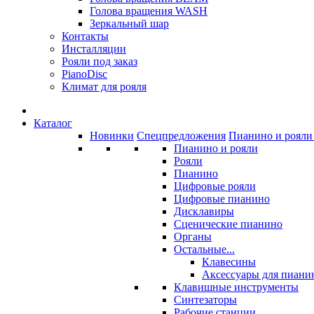
Голова вращения WASH
Зеркальный шар
Контакты
Инсталляции
Рояли под заказ
PianoDisc
Климат для рояля
Каталог
Новинки
Спецпредложения
Пианино и рояли 
Пианино и рояли
Рояли
Пианино
Цифровые рояли
Цифровые пианино
Дисклавиры
Сценические пианино
Органы
Остальные...
Клавесины
Аксессуары для пиани
Клавишные инструменты
Синтезаторы
Рабочие станции