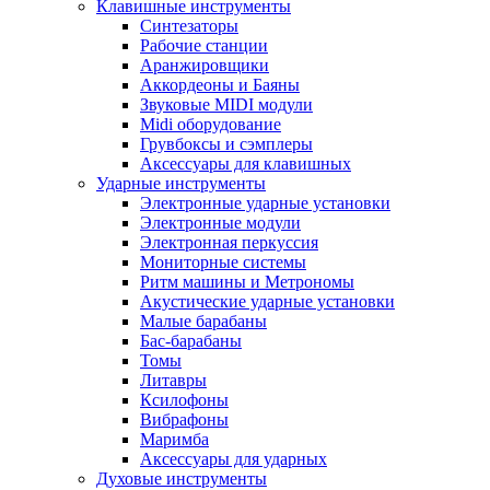
Клавишные инструменты
Синтезаторы
Рабочие станции
Аранжировщики
Аккордеоны и Баяны
Звуковые MIDI модули
Midi оборудование
Грувбоксы и сэмплеры
Аксессуары для клавишных
Ударные инструменты
Электронные ударные установки
Электронные модули
Электронная перкуссия
Мониторные системы
Ритм машины и Метрономы
Акустические ударные установки
Малые барабаны
Бас-барабаны
Томы
Литавры
Ксилофоны
Вибрафоны
Маримба
Аксессуары для ударных
Духовые инструменты