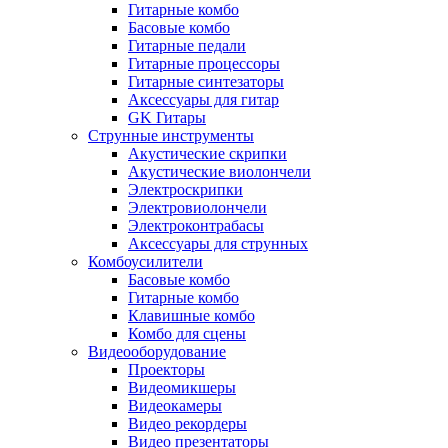
Гитарные комбо
Басовые комбо
Гитарные педали
Гитарные процессоры
Гитарные синтезаторы
Аксессуары для гитар
GK Гитары
Струнные инструменты
Акустические скрипки
Акустические виолончели
Электроскрипки
Электровиолончели
Электроконтрабасы
Аксессуары для струнных
Комбоусилители
Басовые комбо
Гитарные комбо
Клавишные комбо
Комбо для сцены
Видеооборудование
Проекторы
Видеомикшеры
Видеокамеры
Видео рекордеры
Видео презентаторы