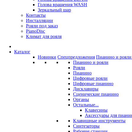
Голова вращения WASH
Зеркальный шар
Контакты
Инсталляции
Рояли под заказ
PianoDisc
Климат для рояля
Каталог
Новинки
Спецпредложения
Пианино и рояли 
Пианино и рояли
Рояли
Пианино
Цифровые рояли
Цифровые пианино
Дисклавиры
Сценические пианино
Органы
Остальные...
Клавесины
Аксессуары для пиани
Клавишные инструменты
Синтезаторы
Рабочие станции