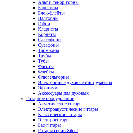
Альт и тенор-горны
Баритоны
Блок-флейты
Валторны
Гобои
Кларнеты
Корнеты
Саксофоны
Сузафоны
Тромбоны
Трубы
Тубы
Фаготы
Флейты
Флюгельгорны
Электронные духовые инструменты
Эфониумы
Аксессуары для духовых
Гитарное оборудование
Акустические гитары
Электроакустические гитары
Классические гитары
Электрогитары
Бас-гитары
Гитары серии Silent