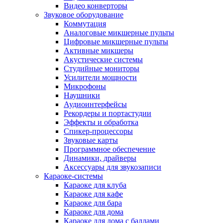
Видео конверторы
Звуковое оборудование
Коммутация
Аналоговые микшерные пульты
Цифровые микшерные пульты
Активные микшеры
Акустические системы
Студийные мониторы
Усилители мощности
Микрофоны
Наушники
Аудиоинтерфейсы
Рекордеры и портастудии
Эффекты и обработка
Спикер-процессоры
Звуковые карты
Программное обеспечение
Динамики, драйверы
Аксессуары для звукозаписи
Караоке-системы
Караоке для клуба
Караоке для кафе
Караоке для бара
Караоке для дома
Караоке для дома с баллами