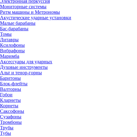
Электронная перкуссия
Мониторные системы
Ритм машины и Метрономы
Акустические ударные установки
Малые барабаны
Бас-барабаны
Томы
Литавры
Ксилофоны
Вибрафоны
Маримба
Аксессуары для ударных
Духовые инструменты
Альт и тенор-горны
Баритоны
Блок-флейты
Валторны
Гобои
Кларнеты
Корнеты
Саксофоны
Сузафоны
Тромбоны
Трубы
Тубы