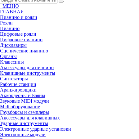
МЕНЮ
ГЛАВНАЯ
Пианино и рояли
Рояли
Пианино
Цифровые рояли
Цифровые пианино
Дисклавиры
Сценические пианино
Органы
Клавесины
Аксессуары для пианино
Клавишные инструменты
Синтезаторы
Рабочие станции
Аранжировщики
Аккордеоны и Баяны
Звуковые MIDI модули
Midi оборудование
Грувбоксы и сэмплеры
Аксессуары для клавишных
Ударные инструменты
Электронные ударные установки
Электронные модули