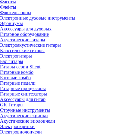
Фаготы
Флейты
Флюгельгорны
Электронные духовые инструменты
Эфониумы
Аксессуары для духовых
Гитарное оборудование
Акустические гитары
Электроакустические гитары
Классические гитары
Электрогитары
Бас-гитары
Гитары серии Silent
Гитарные комбо
Басовые комбо
Гитарные педали
Гитарные процессоры
Гитарные синтезаторы
Аксессуары для гитар
GK Гитары
Струнные инструменты
Акустические скрипки
Акустические виолончели
Электроскрипки
Электровиолончели