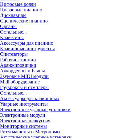
Цифровые рояли
Цифровые пианино
Дисклавиры
Сценические пианино
Органы
Остальные...
Клавесины
Аксессуары для пианино
Клавишные инструменты
Синтезаторы
Рабочие станции
Аранжировщики
Аккордеоны и Баяны
Звуковые MIDI модули
Midi оборудование
Грувбоксы и сэмплеры
Остальные...
Аксессуары для клавишных
Ударные инструменты
Электронные ударные установки
Электронные модули
Электронная перкуссия
Мониторные системы
Ритм машины и Метрономы
Акустические ударные установки