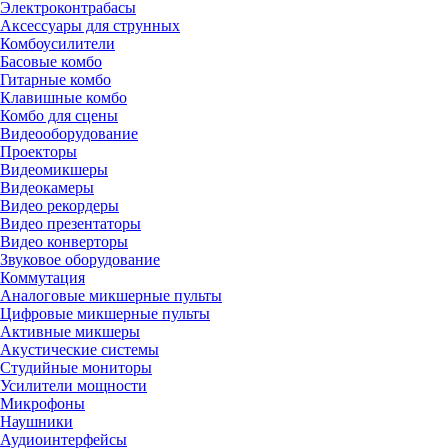
Электроконтрабасы
Аксессуары для струнных
Комбоусилители
Басовые комбо
Гитарные комбо
Клавишные комбо
Комбо для сцены
Видеооборудование
Проекторы
Видеомикшеры
Видеокамеры
Видео рекордеры
Видео презентаторы
Видео конверторы
Звуковое оборудование
Коммутация
Аналоговые микшерные пульты
Цифровые микшерные пульты
Активные микшеры
Акустические системы
Студийные мониторы
Усилители мощности
Микрофоны
Наушники
Аудиоинтерфейсы