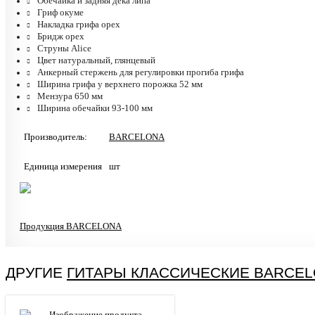
Обечайка и задняя дека липа
Гриф окуме
Накладка грифа орех
Бридж орех
Струны Alice
Цвет натуральный, глянцевый
Анкерный стержень для регулировки прогиба грифа
Ширина грифа у верхнего порожка 52 мм
Мензура 650 мм
Ширина обечайки 93-100 мм
Производитель:
BARCELONA
Единица измерения
шт
Продукция BARCELONA
ДРУГИЕ
ГИТАРЫ КЛАССИЧЕСКИЕ BARCE