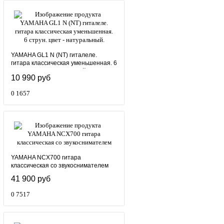
YAMAHA GL1 N (NT) гиталеле.
гитара классическая уменьшенная. 6
струн. цвет - натуральный.
10 990 руб
0
1657
YAMAHA NCX700 гитара
классическая со звукоснимателем
41 900 руб
0
7517