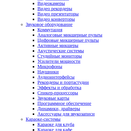
Видеокамеры
Видео рекордеры
Видео презентаторы
Видео конверторы
Звуковое оборудование
Коммутация
Аналоговые микшерные пульты
Цифровые микшерные пульты
Активные микшеры
Акустические системы
Студийные мониторы
Усилители мощности
Микрофоны
Наушники
Аудиоинтерфейсы
Рекордеры и портастудии
Эффекты и обработка
Спикер-процессоры
Звуковые карты
Программное обеспечение
Динамики, драйверы
Аксессуары для звукозаписи
Караоке-системы
Караоке для клуба
Караоке для кафе