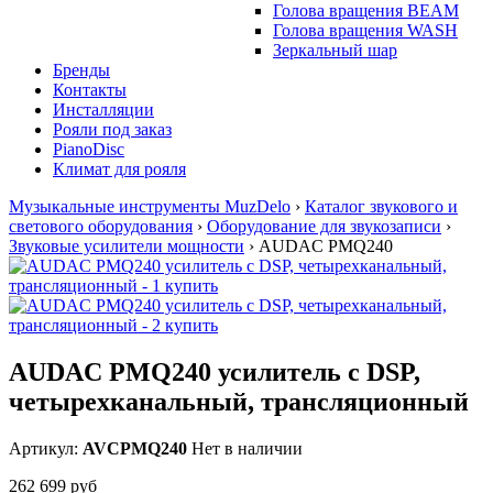
Голова вращения BEAM
Голова вращения WASH
Зеркальный шар
Бренды
Контакты
Инсталляции
Рояли под заказ
PianoDisc
Климат для рояля
Музыкальные инструменты MuzDelo
›
Каталог звукового и
светового оборудования
›
Оборудование для звукозаписи
›
Звуковые усилители мощности
›
AUDAC PMQ240
AUDAC PMQ240 усилитель с DSP,
четырехканальный, трансляционный
Артикул:
AVCPMQ240
Нет в наличии
262 699 руб