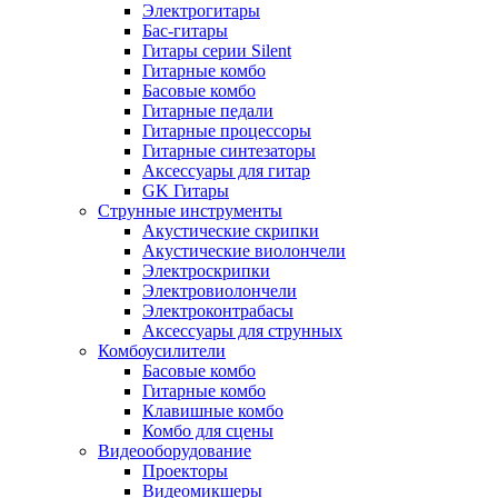
Электрогитары
Бас-гитары
Гитары серии Silent
Гитарные комбо
Басовые комбо
Гитарные педали
Гитарные процессоры
Гитарные синтезаторы
Аксессуары для гитар
GK Гитары
Струнные инструменты
Акустические скрипки
Акустические виолончели
Электроскрипки
Электровиолончели
Электроконтрабасы
Аксессуары для струнных
Комбоусилители
Басовые комбо
Гитарные комбо
Клавишные комбо
Комбо для сцены
Видеооборудование
Проекторы
Видеомикшеры