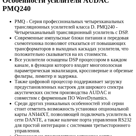
Особенности усилителя AUDAC
PMQ240
PMQ - Серия профессиональных четырехканальных
трансляционных усилителей класса D. PMQ240 -
Четырехканальный трансляционный усилитель с DSP.
Современные импульсные блоки питания и передовая
схемотехника позволяют отказаться от повышающих
трансформаторов в выходных каскадах усилителя, что
положительно сказывается на их стоимости.
Все усилители оснащены DSP процессором в каждом
канале, в функции которого входит многополосная
параметрическая эквализация, кроссоверные и обрезные
фильтры, лимитер и задержка.
Также цифровой процессор поддерживает загрузку
предустановленных настроек для широкого спектра
акустических систем производства AUDAC и
совместим с фирменным ПО WaveDynamics.
Среди других уникальных особенностей этой серии
стоит отметить возможность установки опциональной
карты ANI44XT, позволяющей подключать усилитель к
сети DANTE, а также наличие порта управления RS232
для простой интеграции с системами третьестороннего
управления.