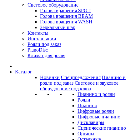
Световое оборудование
Голова вращения SPOT
Голова вращения BEAM
Голова вращения WASH
Зеркальный шар
Контакты
Инсталляции
Рояли под заказ
PianoDisc
Климат для рояля
Каталог
Новинки
Спецпредложения
Пианино и
рояли под заказ
Световое и звуковое
оборудование под ключ
Пианино и рояли
Рояли
Пианино
Цифровые рояли
Цифровые пианино
Дисклавиры
Сценические пианино
Органы
Остальные...