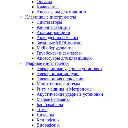
Органы
Клавесины
Аксессуары для пианино
Клавишные инструменты
Синтезаторы
Рабочие станции
Аранжировщики
Аккордеоны и Баяны
Звуковые MIDI модули
Midi оборудование
Грувбоксы и сэмплеры
Аксессуары для клавишных
Ударные инструменты
Электронные ударные установки
Электронные модули
Электронная перкуссия
Мониторные системы
Ритм машины и Метрономы
Акустические ударные установки
Малые барабаны
Бас-барабаны
Томы
Литавры
Ксилофоны
Вибрафоны