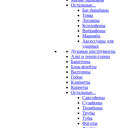
Остальные...
Бас-барабаны
Томы
Литавры
Ксилофоны
Вибрафоны
Маримба
Аксессуары для
ударных
Духовые инструменты
Альт и тенор-горны
Баритоны
Блок-флейты
Валторны
Гобои
Кларнеты
Корнеты
Остальные...
Саксофоны
Сузафоны
Тромбоны
Трубы
Тубы
Фаготы