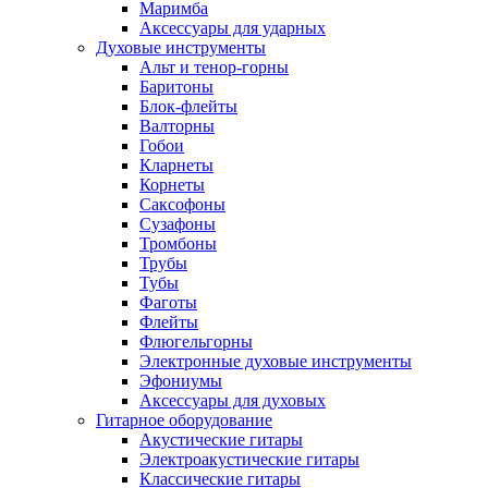
Маримба
Аксессуары для ударных
Духовые инструменты
Альт и тенор-горны
Баритоны
Блок-флейты
Валторны
Гобои
Кларнеты
Корнеты
Саксофоны
Сузафоны
Тромбоны
Трубы
Тубы
Фаготы
Флейты
Флюгельгорны
Электронные духовые инструменты
Эфониумы
Аксессуары для духовых
Гитарное оборудование
Акустические гитары
Электроакустические гитары
Классические гитары