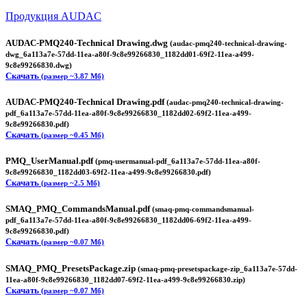
Продукция AUDAC
AUDAC-PMQ240-Technical Drawing.dwg
(audac-pmq240-technical-drawing-
dwg_6a113a7e-57dd-11ea-a80f-9c8e99266830_1182dd01-69f2-11ea-a499-
9c8e99266830.dwg)
Скачать
(размер ~3.87 Мб)
AUDAC-PMQ240-Technical Drawing.pdf
(audac-pmq240-technical-drawing-
pdf_6a113a7e-57dd-11ea-a80f-9c8e99266830_1182dd02-69f2-11ea-a499-
9c8e99266830.pdf)
Скачать
(размер ~0.45 Мб)
PMQ_UserManual.pdf
(pmq-usermanual-pdf_6a113a7e-57dd-11ea-a80f-
9c8e99266830_1182dd03-69f2-11ea-a499-9c8e99266830.pdf)
Скачать
(размер ~2.5 Мб)
SMAQ_PMQ_CommandsManual.pdf
(smaq-pmq-commandsmanual-
pdf_6a113a7e-57dd-11ea-a80f-9c8e99266830_1182dd06-69f2-11ea-a499-
9c8e99266830.pdf)
Скачать
(размер ~0.07 Мб)
SMAQ_PMQ_PresetsPackage.zip
(smaq-pmq-presetspackage-zip_6a113a7e-57dd-
11ea-a80f-9c8e99266830_1182dd07-69f2-11ea-a499-9c8e99266830.zip)
Скачать
(размер ~0.07 Мб)