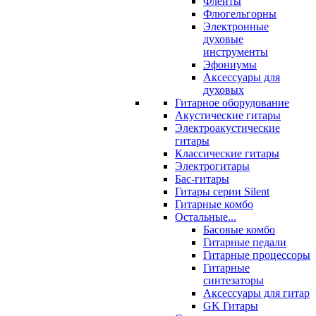
Флейты
Флюгельгорны
Электронные
духовые
инструменты
Эфониумы
Аксессуары для
духовых
Гитарное оборудование
Акустические гитары
Электроакустические
гитары
Классические гитары
Электрогитары
Бас-гитары
Гитары серии Silent
Гитарные комбо
Остальные...
Басовые комбо
Гитарные педали
Гитарные процессоры
Гитарные
синтезаторы
Аксессуары для гитар
GK Гитары