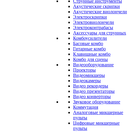
Струнные инструменты
Акустические скрипки
Акустические виолончели
Электроскрипки
Электровиолончели
Электроконтрабасы
Аксессуары для струнных
Комбоусилители
Басовые комбо
Гитарные комбо
Клавишные комбо
Комбо для сцены
Видеооборудование
Проекторы
Видеомикшеры
Видеокамеры
Видео рекордеры
Видео презентаторы
Видео конверторы
Звуковое оборудование
Коммутация
Аналоговые микшерные
пульты
Цифровые микшерные
пульты