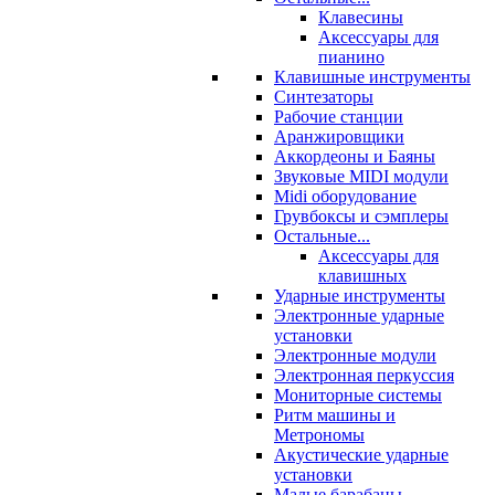
Клавесины
Аксессуары для
пианино
Клавишные инструменты
Синтезаторы
Рабочие станции
Аранжировщики
Аккордеоны и Баяны
Звуковые MIDI модули
Midi оборудование
Грувбоксы и сэмплеры
Остальные...
Аксессуары для
клавишных
Ударные инструменты
Электронные ударные
установки
Электронные модули
Электронная перкуссия
Мониторные системы
Ритм машины и
Метрономы
Акустические ударные
установки
Малые барабаны